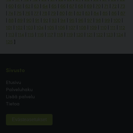
|
60
|
61
|
62
|
63
|
64
|
65
|
66
|
67
|
68
|
69
|
70
|
71
|
72
|
73
|
74
|
75
|
76
|
77
|
78
|
79
|
80
|
81
|
82
|
83
|
84
|
85
|
86
|
87
|
88
|
89
|
90
|
91
|
92
|
93
|
94
|
95
|
96
|
97
|
98
|
99
|
100
|
101
|
102
|
103
|
104
|
105
|
106
|
107
|
108
|
109
|
110
|
111
|
112
|
113
|
114
|
115
|
116
|
117
|
118
|
119
|
120
|
121
|
122
|
123
|
124
|
125
]
Sivusto
Etusivu
Palveluhaku
Lisää palvelu
Tietoa
Evästeasetukset