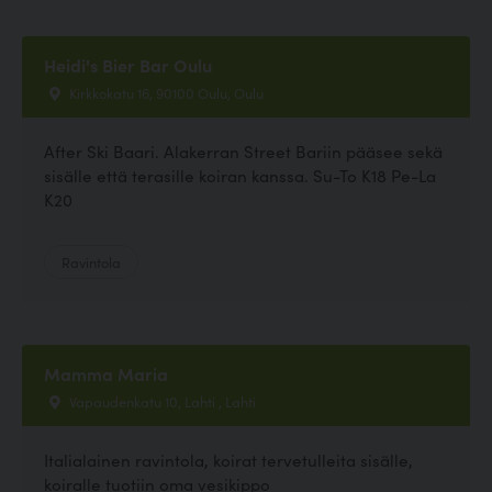
Heidi's Bier Bar Oulu
Kirkkokatu 16, 90100 Oulu, Oulu
After Ski Baari. Alakerran Street Bariin pääsee sekä
sisälle että terasille koiran kanssa. Su-To K18 Pe-La
K20
Ravintola
Mamma Maria
Vapaudenkatu 10, Lahti , Lahti
Italialainen ravintola, koirat tervetulleita sisälle,
koiralle tuotiin oma vesikippo