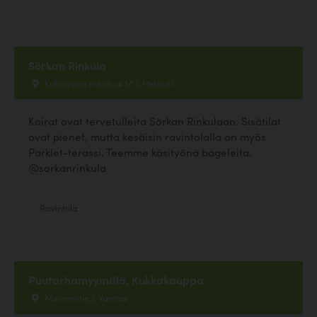
Sörkan Rinkula
Kulmavuorenkatu 4 M 1, Helsinki
Koirat ovat tervetulleita Sörkan Rinkulaan. Sisätilat
ovat pienet, mutta kesäisin ravintolalla on myös
Parklet-terassi. Teemme käsityönä bageleita.
@sorkanrinkula
Ravintola
Puutarhamyymälä, Kukkakauppa
Meiramitie 1, Vantaa