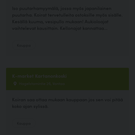
Iso puutarhamyymälä, jossa myös japanilainen
puutarha. Koirat tervetulleita ostoksille myös sisälle.
Kesällä kuuma, vesipullo mukaan! Aukioloajat
vaihtelevat kausittain. Kellonajat kannattaa...
Kauppa
K-market Kartanonkoski
Hagelstamintie 26, Vantaa
Koiran saa ottaa mukaan kauppaan jos sen voi pitää
koko ajan sylissä.
Kauppa