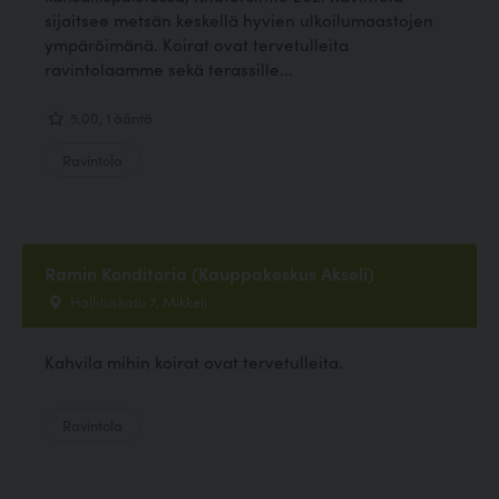
sijaitsee metsän keskellä hyvien ulkoilumaastojen
ympäröimänä. Koirat ovat tervetulleita
ravintolaamme sekä terassille...
5.00, 1 ääntä
Ravintola
Ramin Konditoria (Kauppakeskus Akseli)
Hallituskatu 7, Mikkeli
Kahvila mihin koirat ovat tervetulleita.
Ravintola