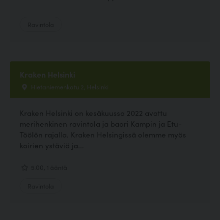
Ravintola
Kraken Helsinki
Hietaniemenkatu 2, Helsinki
Kraken Helsinki on kesäkuussa 2022 avattu
merihenkinen ravintola ja baari Kampin ja Etu-
Töölön rajalla. Kraken Helsingissä olemme myös
koirien ystäviä ja...
5.00, 1 ääntä
Ravintola