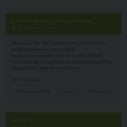
Eläinkoulu Mix-Nix / Hanna Havurinne
Kievarinkaari 3, Tuusula
Eläinkoulu Mix-Nix tarjoaa käyttäytymistieteisiin
pohjautuvaa koulutusapua sekä
hyvinvointineuvontaa eri eläinlajeille. Eläintä
kuunnellen ja kunnioittaen. Kurssitarjonta keskittyy
arjentaitoihin sekä hyvinvointia eri...
5.00, 1 ääntä
Hyvinvointi ja hoitolat
Koirakoulu
Muut palvelut
Reettamix
Postikatu 3, Tampere