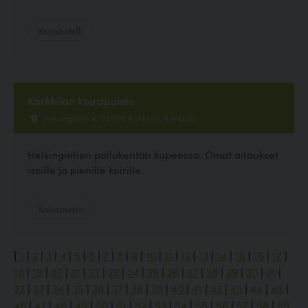
Koirahotelli
Karkkilan koirapuisto
Helsingintie 4, 03600 Karkkila, Karkkila
Helsingintien pallokentän kupeessa. Omat aitaukset
isoille ja pienille koirille.
Koirapuisto
[
1
|
2
|
3
|
4
|
5
|
6
|
7
|
8
|
9
|
10
|
11
|
12
|
13
|
14
|
15
|
16
|
17
|
18
|
19
|
20
|
21
|
22
|
23
|
24
|
25
|
26
|
27
|
28
|
29
|
30
|
31
|
32
|
33
|
34
|
35
|
36
|
37
|
38
|
39
|
40
|
41
|
42
|
43
|
44
|
45
|
46
|
47
|
48
|
49
|
50
|
51
|
52
|
53
|
54
|
55
|
56
|
57
|
58
|
59