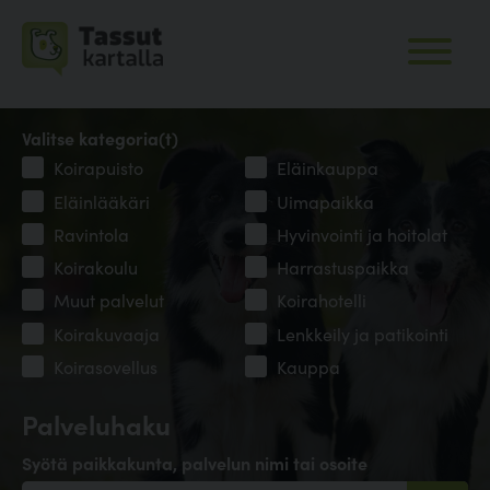
Valitse kategoria(t)
Koirapuisto
Eläinkauppa
Eläinlääkäri
Uimapaikka
Ravintola
Hyvinvointi ja hoitolat
Koirakoulu
Harrastuspaikka
Muut palvelut
Koirahotelli
Koirakuvaaja
Lenkkeily ja patikointi
Koirasovellus
Kauppa
Palveluhaku
Syötä paikkakunta, palvelun nimi tai osoite