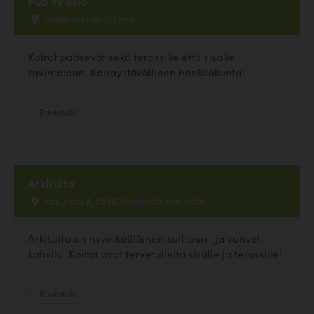
Pub Virasto
Vesijärvenkatu 11, Lahti
Koirat pääsevät sekä terassille että sisälle
ravintolaan. Koiraystävällinen henkilökunta!
Ravintola
Arkikulta
Koulukatu 8, 05800 Hyvinkää, Hyvinkää
Arkikulta on hyvinkääläinen kulttuuri- ja vohveli
kahvila. Koirat ovat tervetulleita sisälle ja terassille!
Ravintola