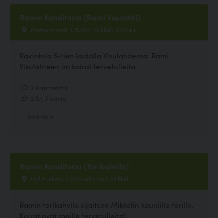
Ramin Konditoria (Rami Visulahti)
Metsurinraitti 1, 50180 Mikkeli, Mikkeli
Ravintola 5-tien laidalla Visulahdessa. Rami
Visulahteen on koirat tervetulleita.
2 kommenttia
2.67, 3 ääntä
Ravintola
Ramin Konditoria (Torikahvila)
Hallituskatu 3 (Mikkelin tori), Mikkeli
Ramin torikahvila sijaitsee Mikkelin kauniilla torilla.
Koirat ovat meille tervetulleita!