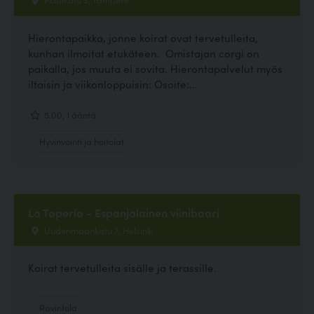
Hierontapaikka, jonne koirat ovat tervetulleita,
kunhan ilmoitat etukäteen. Omistajan corgi on
paikalla, jos muuta ei sovita. Hierontapalvelut myös
iltaisin ja viikonloppuisin: Osoite:...
5.00, 1 ääntä
Hyvinvointi ja hoitolat
La Tapería - Espanjalainen viinibaari
Uudenmaankatu 7, Helsinki
Koirat tervetulleita sisälle ja terassille.
Ravintola