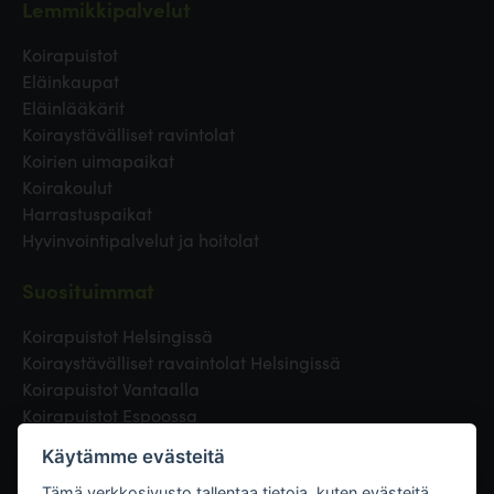
Lemmikkipalvelut
Koirapuistot
Eläinkaupat
Eläinlääkärit
Koiraystävälliset ravintolat
Koirien uimapaikat
Koirakoulut
Harrastuspaikat
Hyvinvointipalvelut ja hoitolat
Suosituimmat
Koirapuistot Helsingissä
Koiraystävälliset ravaintolat Helsingissä
Koirapuistot Vantaalla
Koirapuistot Espoossa
Koirapuistot Turussa
Käytämme evästeitä
Eläinlääkäri Helsingissä
Tämä verkkosivusto tallentaa tietoja, kuten evästeitä,