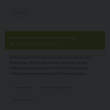
Ravintola
Majoitus Breikki, Bunkka & Breakfast
Maaningantie 1143 c, Pielavesi
AirBnb kautta majoitusta aittakamarissa ja talon
kamarissa. UrkinPolku kulkee vierestä. Loivan
hiekkarantaisen järven rannalla. Hyvinvoinnin
hoitoja ja saunaterapeutin hoitosaunotuksia.
Uimapaikka
Hyvinvointi ja hoitolat
Muut palvelut