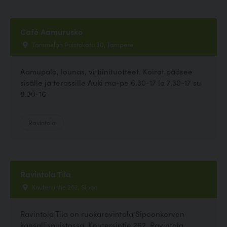
Café Aamurusko
Tammelan Puistokatu 30, Tampere
Aamupala, lounas, vittiinituotteet. Koirat pääsee
sisälle ja terassille Auki ma-pe 6.30-17 la 7.30-17 su
8.30-16
Ravintola
Ravintola Tila
Knutersintie 262, Sipoo
Ravintola Tila on ruokaravintola Sipoonkorven
kansallispuistossa, Knutersintie 262. Ravintola