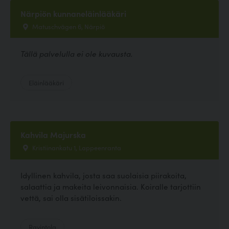
Närpiön kunnaneläinlääkäri
Matuschvägen 6, Närpiö
Tällä palvelulla ei ole kuvausta.
Eläinlääkäri
Kahvila Majurska
Kristiinankatu 1, Lappeenranta
Idyllinen kahvila, josta saa suolaisia piirakoita,
salaattia ja makeita leivonnaisia. Koiralle tarjottiin
vettä, sai olla sisätiloissakin.
Ravintola