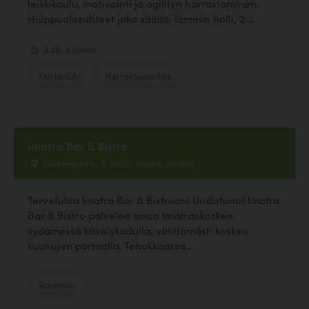
leikkikoulu, motivointi ja agilityn harrastaminen.
Huippuolosuhteet joka säällä: lämmin halli, 2...
3.38, 8 ääntä
Koirakoulu
Harrastuspaikka
Imatra Bar & Bistro
Koskenparras 3, 55100 Imatra, Imatra
Tervetuloa Imatra Bar & Bistroon! Uudistunut Imatra
Bar & Bistro palvelee sinua Imatrankosken
sydämessä kävelykadulla, välittömästi kosken
kuohujen partaalla. Tehokkaassa...
Ravintola