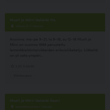
Musti ja Mirri Helsinki Itis
Itäkatu 6–7, Helsinki
Avoinna: ma–pe 9–21, la 9–18, su 12–18 Musti ja
Mirri on vuonna 1988 perustettu
lemmikkieläintarvikkeiden erikoisliikeketju. Liikkeitä
on yli sata ympäri...
2.20, 5 ääntä
Eläinkauppa
Musti ja Mirri Helsinki Kaari
Kantelettarentie 1, Helsinki