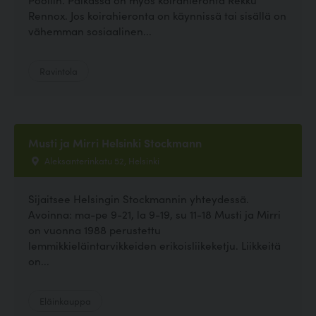
Rennox. Jos koirahieronta on käynnissä tai sisällä on
vähemman sosiaalinen...
Ravintola
Musti ja Mirri Helsinki Stockmann
Aleksanterinkatu 52, Helsinki
Sijaitsee Helsingin Stockmannin yhteydessä.
Avoinna: ma-pe 9-21, la 9-19, su 11-18 Musti ja Mirri
on vuonna 1988 perustettu
lemmikkieläintarvikkeiden erikoisliikeketju. Liikkeitä
on...
Eläinkauppa