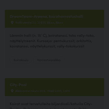
DreamTeam-Areena, koiraharrastushalli
Vakkistentie 22, 37830 Akaa, Akaa
Lämmin halli (n. 15`C), koiratanssi, toko rally-toko,
näyttelytreenit. Kursseja: pentukurssit, arkitottis,
koiratanssi, näyttelykurssit, rally-tokokurssit
Koirakoulu
Harrastuspaikka
City-Pool
Aleksanterinkatu 25 b, 15140 Lahti, Lahti
Koirat ovat tervetulleita biljardisali/kahvila City-
Pooliin. Paikassa on myös koirahieronta Rekku