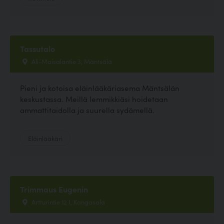
Tassutalo
Ali-Maisalantie 3, Mäntsälä
Pieni ja kotoisa eläinlääkäriasema Mäntsälän
keskustassa. Meillä lemmikkiäsi hoidetaan
ammattitaidolla ja suurella sydämellä.
Eläinlääkäri
Trimmaus Eugenin
Artturintie 12 I, Kangasala