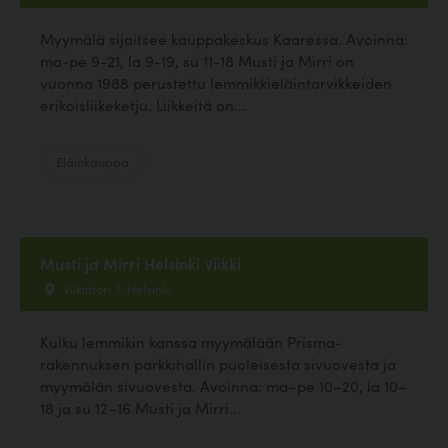
Myymälä sijaitsee kauppakeskus Kaaressa. Avoinna:
ma-pe 9-21, la 9-19, su 11-18 Musti ja Mirri on
vuonna 1988 perustettu lemmikkieläintarvikkeiden
erikoisliikeketju. Liikkeitä on...
Eläinkauppa
Musti ja Mirri Helsinki Viikki
Viikintori 3, Helsinki
Kulku lemmikin kanssa myymälään Prisma-
rakennuksen parkkihallin puoleisesta sivuovesta ja
myymälän sivuovesta. Avoinna: ma–pe 10–20, la 10–
18 ja su 12–16 Musti ja Mirri...