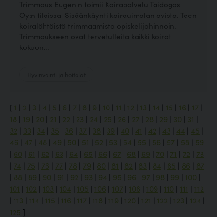
Trimmaus Eugenin toimii Koirapalvelu Taidogas
Oy:n tiloissa. Sisäänkäynti koirauimalan ovista. Teen
koiralähtöistä trimmaamista opiskelijahinnoin.
Trimmaukseen ovat tervetulleita kaikki koirat
kokoon...
Hyvinvointi ja hoitolat
[
1
|
2
|
3
|
4
|
5
|
6
|
7
|
8
|
9
|
10
|
11
|
12
|
13
|
14
|
15
|
16
|
17
|
18
|
19
|
20
|
21
|
22
|
23
|
24
|
25
|
26
|
27
|
28
|
29
|
30
|
31
|
32
|
33
|
34
|
35
|
36
|
37
|
38
|
39
|
40
|
41
|
42
|
43
|
44
|
45
|
46
|
47
|
48
|
49
|
50
|
51
|
52
|
53
|
54
|
55
|
56
|
57
|
58
|
59
|
60
|
61
|
62
|
63
|
64
|
65
|
66
|
67
|
68
|
69
|
70
|
71
|
72
|
73
|
74
|
75
|
76
|
77
|
78
|
79
|
80
|
81
|
82
|
83
|
84
|
85
|
86
|
87
|
88
|
89
|
90
|
91
|
92
|
93
|
94
|
95
|
96
|
97
|
98
|
99
|
100
|
101
|
102
|
103
|
104
|
105
|
106
|
107
|
108
|
109
|
110
|
111
|
112
|
113
|
114
|
115
|
116
|
117
|
118
|
119
|
120
|
121
|
122
|
123
|
124
|
125
]