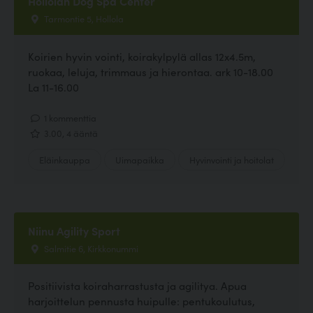
Hollolan Dog Spa Center
Tarmontie 5, Hollola
Koirien hyvin vointi, koirakylpylä allas 12x4.5m,
ruokaa, leluja, trimmaus ja hierontaa. ark 10-18.00
La 11-16.00
1 kommenttia
3.00, 4 ääntä
Eläinkauppa
Uimapaikka
Hyvinvointi ja hoitolat
Niinu Agility Sport
Salmitie 6, Kirkkonummi
Positiivista koiraharrastusta ja agilitya. Apua
harjoittelun pennusta huipulle: pentukoulutus,