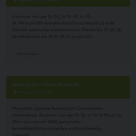
Avoinna: ma-pe 10-20, la 10-18, su 10-
18. Pentutreffit ennakkoilmoittautumisella 2-4 kk
ikäisille pennuille maanantaisin. Pienet klo 17:30-18,
keskikokoiset klo 18:15-18:45 ja isot klo...
Eläinkauppa
Musti ja Mirri Turku Ravattula
Reivikatu 5-7, Turku
Myymälä sijaitsee Ravattulan Citymarketin
yhteydessä. Avoinna: ma-pe 10-19, la 10-15 Musti ja
Mirri on vuonna 1988 perustettu
lemmikkieläintarvikkeiden erikoisliikeketju.
Liikkeitä...