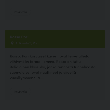
Ravintola
Rosso Pori
Antinkatu 11, Pori
Rosso, Pori Karvaiset kaverit ovat tervetulleita
viihtymään terassillemme. Rosso on tuttu
italialainen klassikko, jonka rennosta tunnelmasta
suomalaiset ovat nauttineet jo viidellä
vuosikymmenellä....
Ravintola