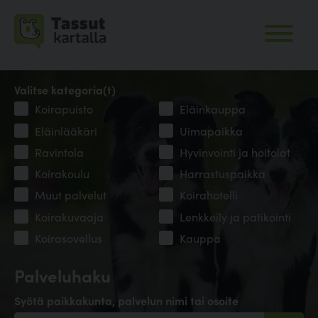
Valitse kategoria(t)
Koirapuisto
Eläinkauppa
Eläinlääkäri
Uimapaikka
Ravintola
Hyvinvointi ja hoitolat
Koirakoulu
Harrastuspaikka
Muut palvelut
Koirahotelli
Koirakuvaaja
Lenkkeily ja patikointi
Koirasovellus
Kauppa
Palveluhaku
Syötä paikkakunta, palvelun nimi tai osoite