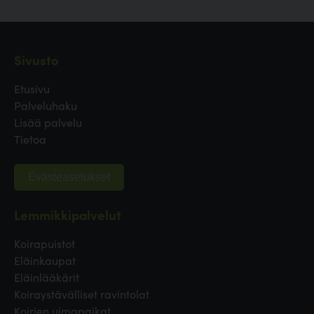
Sivusto
Etusivu
Palveluhaku
Lisää palvelu
Tietoa
Evästeasetukset
Lemmikkipalvelut
Koirapuistot
Eläinkaupat
Eläinlääkärit
Koiraystävälliset ravintolat
Koirien uimapaikat