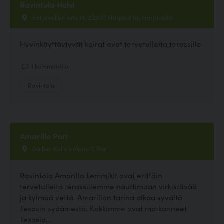
Ravintola Holvi
Harjavallankatu 14, 29200 Harjavalta, Harjavalta
Hyvinkäyttäytyvät koirat ovat tervetulleita terassille
1 kommenttia
Ravintola
Amarillo Pori
Gallen-Kallelankatu 7, Pori
Ravintola Amarillo Lemmikit ovat erittäin
tervetulleita terassillemme nauttimaan virkistävää
ja kylmää vettä. Amarillon tarina alkaa syvältä
Texasin sydämestä. Kokkimme ovat matkanneet
Texasia...