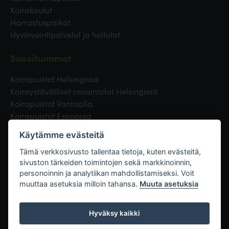
Koirakoulut
Harrastuspaikat
Hyvinvointipalvelut ja hoitolat
Suosituimmat
Koirapuistot Helsingissä
Koiraystävälliset ravaintolat Helsingissä
Koirapuistot Vantaalla
Koirapuistot Espoossa
Koirapuistot Turussa
Käytämme evästeitä
Eläinlääkäri Helsingissä
Koirapuistot Tampereella
Tämä verkkosivusto tallentaa tietoja, kuten evästeitä,
sivuston tärkeiden toimintojen sekä markkinoinnin,
personoinnin ja analytiikan mahdollistamiseksi. Voit
Linkit
muuttaa asetuksia milloin tahansa.
Muuta asetuksia
Hyväksy kaikki