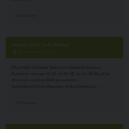
Eläinkauppa
Musti ja Mirri Turku Skanssi
Skanssinkatu 10, Turku
Myymälä sijaitsee Skanssin liikekeskuksessa.
Avoinna: ma–pe 10–21, la 10–18, su 12–18 Musti ja
Mirri on vuonna 1988 perustettu
lemmikkieläintarvikkeiden erikoisliikeketju....
Eläinkauppa