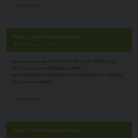
Eläinkauppa
Musti ja Mirri Helsinki Konala
Hankasuontie 1, Helsinki
Avoinna: ma-pe 10-20, la 10-18, su 12-16 Musti ja
Mirri on vuonna 1988 perustettu
lemmikkieläintarvikkeiden erikoisliikeketju. Liikkeitä
on yli sata ympäri...
Eläinkauppa
Musti ja Mirri Tampere Kaleva
Rieväkatu 14, Tampere