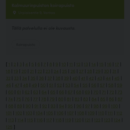
Kalmuurinpuiston koirapuisto
Urpiaisentie 9, Vantaa
Tällä palvelulla ei ole kuvausta.
Koirapuisto
[
1
|
2
|
3
|
4
|
5
|
6
|
7
|
8
|
9
|
10
|
11
|
12
|
13
|
14
|
15
|
16
|
17
|
18
|
19
|
20
|
21
|
22
|
23
|
24
|
25
|
26
|
27
|
28
|
29
|
30
|
31
|
32
|
33
|
34
|
35
|
36
|
37
|
38
|
39
|
40
|
41
|
42
|
43
|
44
|
45
|
46
|
47
|
48
|
49
|
50
|
51
|
52
|
53
|
54
|
55
|
56
|
57
|
58
|
59
|
60
|
61
|
62
|
63
|
64
|
65
|
66
|
67
|
68
|
69
|
70
|
71
|
72
|
73
|
74
|
75
|
76
|
77
|
78
|
79
|
80
|
81
|
82
|
83
|
84
|
85
|
86
|
87
|
88
|
89
|
90
|
91
|
92
|
93
|
94
|
95
|
96
|
97
|
98
|
99
|
100
|
101
|
102
|
103
|
104
|
105
|
106
|
107
|
108
|
109
|
110
|
111
|
112
|
113
|
114
|
115
|
116
|
117
|
118
|
119
|
120
|
121
|
122
|
123
|
124
|
125
]