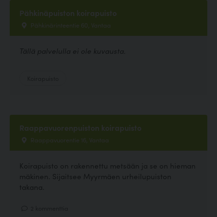
Pähkinäpuiston koirapuisto
Pähkinärinteentie 60, Vantaa
Tällä palvelulla ei ole kuvausta.
Koirapuisto
Raappavuorenpuiston koirapuisto
Raappavuorentie 16, Vantaa
Koirapuisto on rakennettu metsään ja se on hieman
mäkinen. Sijaitsee Myyrmäen urheilupuiston
takana.
2 kommenttia