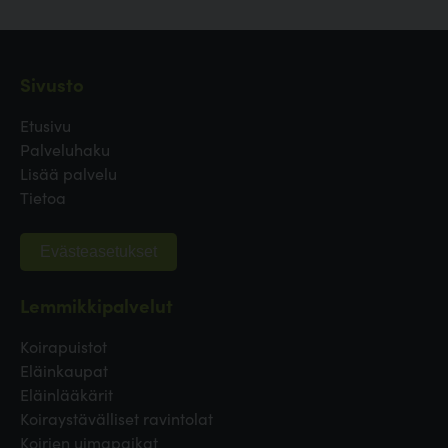
Sivusto
Etusivu
Palveluhaku
Lisää palvelu
Tietoa
Evästeasetukset
Lemmikkipalvelut
Koirapuistot
Eläinkaupat
Eläinlääkärit
Koiraystävälliset ravintolat
Koirien uimapaikat