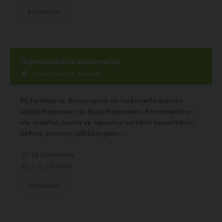
Koirapuisto
Östersundomin koirametsä
Puroniityntie 38, Helsinki
50 hehtaaria. Koirametsä on tarkoitettu koirien
ulkoiluttamiseen ja kouluttamiseen. Koirametsä ei
ole aidattu, mutta se rajautuu selvästi havaittaviin
tiehen, puroon, sähkölinjaan...
38 kommenttia
3.25, 28 ääntä
Koirapuisto