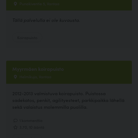
Punakiventie 5, Vantaa
Tällä palvelulla ei ole kuvausta.
Koirapuisto
Myyrmäen koirapuisto
Helmikuja, Vantaa
2012-2013 valmistuva koirapuisto. Puistossa
sadekatos, penkit, agilityesteet, parkkipaikka lähellä
sekä valaistus molemmilla puolilla.
1 kommenttia
3.70, 10 ääntä