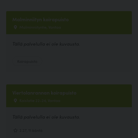
Malminniityn koirapuisto
Malminniityntie, Vantaa
Tällä palvelulla ei ole kuvausta.
Koirapuisto
Viertolanrannan koirapuisto
Kaislatie 22-24, Vantaa
Tällä palvelulla ei ole kuvausta.
2.27, 11 ääntä