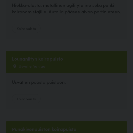
Hiekka-alusta, metallinen agilityteline sekä penkit
koiranomistajille. Autolla pääsee aivan portin eteen.
Koirapuisto
Lounaniityn koirapuisto
Usvatie, Vantaa
Usvatien päästä puistoon.
Koirapuisto
Punakivenpuiston koirapuisto