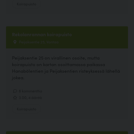
Koirapuisto
Rekolanrannan koirapuisto
Peijaksentie 25, Vantaa
Peijaksentie 25 on virallinen osoite, mutta
koirapuisto on kartan osoittamassa paikassa
Hanabölentien ja Peijaksentien risteyksessä lähellä
jokea.
6 kommenttia
3.00, 4 ääntä
Koirapuisto