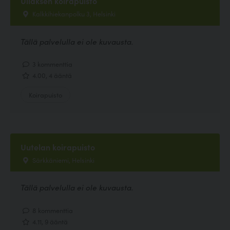
Ullaksen koirapuisto
Kalkkihiekanpolku 3, Helsinki
Tällä palvelulla ei ole kuvausta.
3 kommenttia
4.00, 4 ääntä
Koirapuisto
Uutelan koirapuisto
Särkkäniemi, Helsinki
Tällä palvelulla ei ole kuvausta.
8 kommenttia
4.11, 9 ääntä