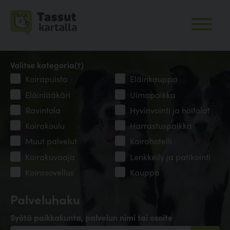
Valitse kategoria(t)
Koirapuisto
Eläinkauppa
Eläinlääkäri
Uimapaikka
Ravintola
Hyvinvointi ja hoitolat
Koirakoulu
Harrastuspaikka
Muut palvelut
Koirahotelli
Koirakuvaaja
Lenkkeily ja patikointi
Koirasovellus
Kauppa
Palveluhaku
Syötä paikkakunta, palvelun nimi tai osoite