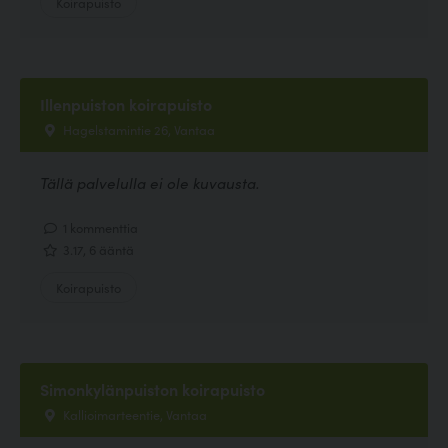
Koirapuisto
Illenpuiston koirapuisto
Hagelstamintie 26, Vantaa
Tällä palvelulla ei ole kuvausta.
1 kommenttia
3.17, 6 ääntä
Koirapuisto
Simonkylänpuiston koirapuisto
Kallioimarteentie, Vantaa