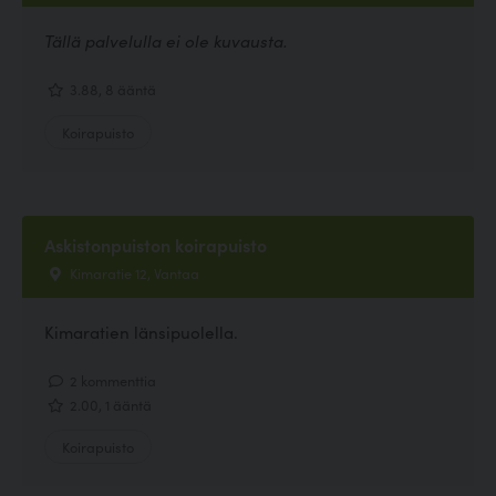
Tällä palvelulla ei ole kuvausta.
3.88, 8 ääntä
Koirapuisto
Askistonpuiston koirapuisto
Kimaratie 12, Vantaa
Kimaratien länsipuolella.
2 kommenttia
2.00, 1 ääntä
Koirapuisto