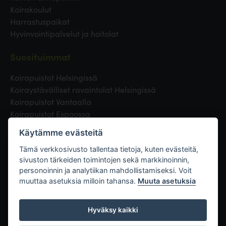
Koirakoulut
Harrastuspaikat
Hyvinvointipalvelut ja hoitolat
Suosituimmat
Koirapuistot Helsingissä
Koiraystävälliset ravaintolat Helsingissä
Koirapuistot Vantaalla
Koirapuistot Espoossa
Koirapuistot Turussa
Käytämme evästeitä
Eläinlääkäri Helsingissä
Koirapuistot Tampereella
Tämä verkkosivusto tallentaa tietoja, kuten evästeitä,
sivuston tärkeiden toimintojen sekä markkinoinnin,
personoinnin ja analytiikan mahdollistamiseksi. Voit
Linkit
muuttaa asetuksia milloin tahansa.
Muuta asetuksia
Hyväksy kaikki