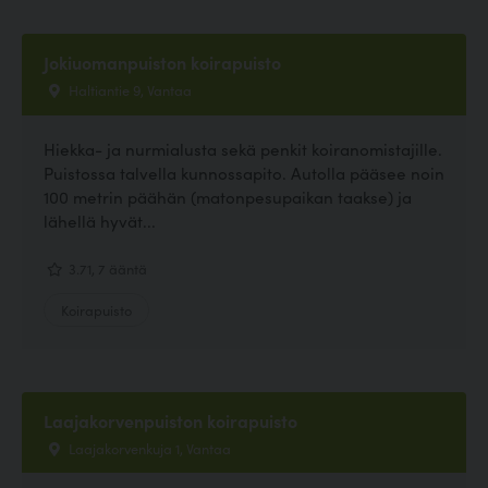
Jokiuomanpuiston koirapuisto
Haltiantie 9, Vantaa
Hiekka- ja nurmialusta sekä penkit koiranomistajille.
Puistossa talvella kunnossapito. Autolla pääsee noin
100 metrin päähän (matonpesupaikan taakse) ja
lähellä hyvät...
3.71, 7 ääntä
Koirapuisto
Laajakorvenpuiston koirapuisto
Laajakorvenkuja 1, Vantaa