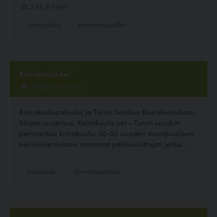
2.88, 8 ääntä
Uimapaikka
Harrastuspaikka
Koirakoulu.net
Yrittäjäntie 11, Lieto
Koirakoulupalvelut ja Turun Seudun Koirakeskuksen
tilojen vuokraus. Koirakoulu.net - Turun seudun
perinteikäs koirakoulu: 30-50 vuoden monipuolisen
koirakokemuksen omaavat pääkouluttajat, jotka...
Koirakoulu
Harrastuspaikka