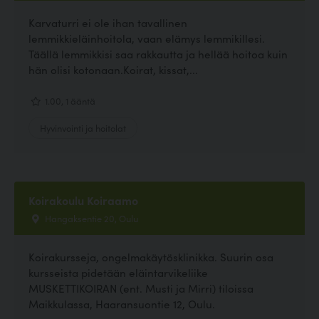
Karvaturri ei ole ihan tavallinen
lemmikkieläinhoitola, vaan elämys lemmikillesi.
Täällä lemmikkisi saa rakkautta ja hellää hoitoa kuin
hän olisi kotonaan.Koirat, kissat,...
1.00, 1 ääntä
Hyvinvointi ja hoitolat
Koirakoulu Koiraamo
Hangaksentie 20, Oulu
Koirakursseja, ongelmakäytösklinikka. Suurin osa
kursseista pidetään eläintarvikeliike
MUSKETTIKOIRAN (ent. Musti ja Mirri) tiloissa
Maikkulassa, Haaransuontie 12, Oulu.