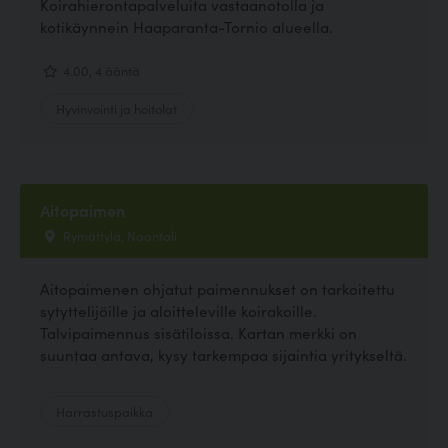
Koirahierontapalveluita vastaanotolla ja
kotikäynnein Haaparanta-Tornio alueella.
4.00, 4 ääntä
Hyvinvointi ja hoitolat
Aitopaimen
Rymättylä, Naantali
Aitopaimenen ohjatut paimennukset on tarkoitettu
sytyttelijöille ja aloitteleville koirakoille.
Talvipaimennus sisätiloissa. Kartan merkki on
suuntaa antava, kysy tarkempaa sijaintia yritykseltä.
Harrastuspaikka