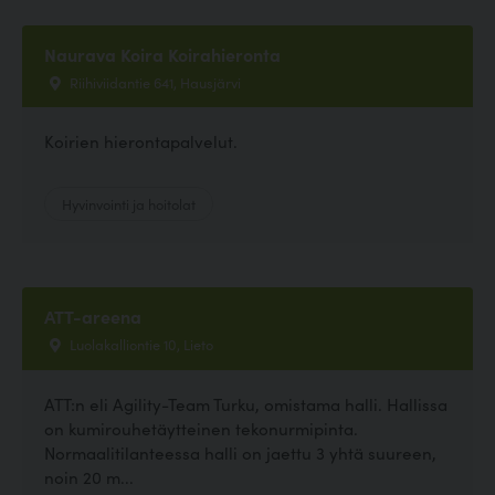
Naurava Koira Koirahieronta
Riihiviidantie 641, Hausjärvi
Koirien hierontapalvelut.
Hyvinvointi ja hoitolat
ATT-areena
Luolakalliontie 10, Lieto
ATT:n eli Agility-Team Turku, omistama halli. Hallissa
on kumirouhetäytteinen tekonurmipinta.
Normaalitilanteessa halli on jaettu 3 yhtä suureen,
noin 20 m...