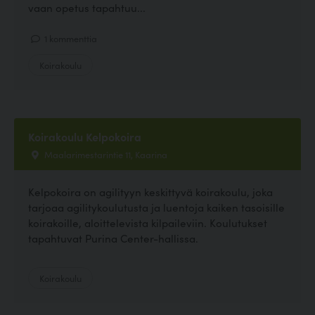
vaan opetus tapahtuu...
1 kommenttia
Koirakoulu
Koirakoulu Kelpokoira
Maalarimestarintie 11, Kaarina
Kelpokoira on agilityyn keskittyvä koirakoulu, joka
tarjoaa agilitykoulutusta ja luentoja kaiken tasoisille
koirakoille, aloittelevista kilpaileviin. Koulutukset
tapahtuvat Purina Center-hallissa.
Koirakoulu