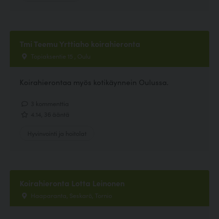
Tmi Teemu Yrttiaho koirahieronta
Topiaksentie 15 , Oulu
Koirahierontaa myös kotikäynnein Oulussa.
3 kommenttia
4.14, 36 ääntä
Hyvinvointi ja hoitolat
Koirahieronta Lotta Leinonen
Haaparanta, Seskarö, Tornio