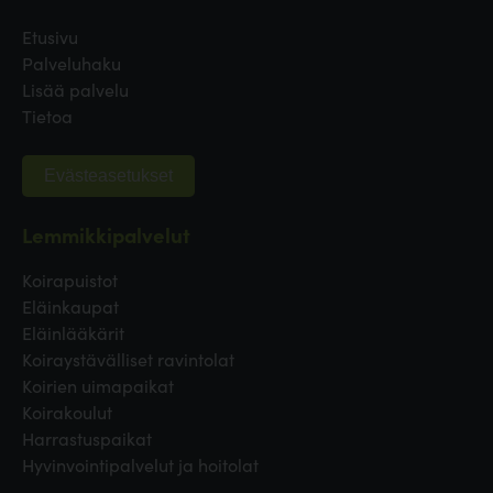
Etusivu
Palveluhaku
Lisää palvelu
Tietoa
Evästeasetukset
Lemmikkipalvelut
Koirapuistot
Eläinkaupat
Eläinlääkärit
Koiraystävälliset ravintolat
Koirien uimapaikat
Koirakoulut
Harrastuspaikat
Hyvinvointipalvelut ja hoitolat