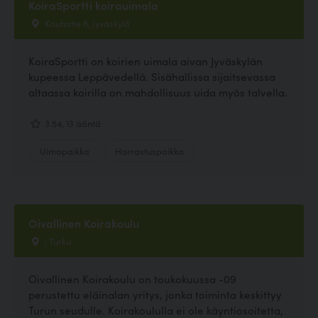
KoiraSportti koirauimala
Kauhatie 6, Jyväskylä
KoiraSportti on koirien uimala aivan Jyväskylän
kupeessa Leppävedellä. Sisähallissa sijaitsevassa
altaassa koirilla on mahdollisuus uida myös talvella.
3.54, 13 ääntä
Uimapaikka
Harrastuspaikka
Oivallinen Koirakoulu
, Turku
Oivallinen Koirakoulu on toukokuussa -09
perustettu eläinalan yritys, jonka toiminta keskittyy
Turun seudulle. Koirakoululla ei ole käyntiosoitetta,