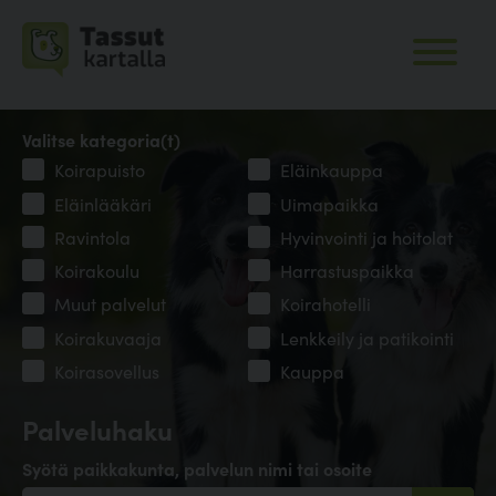
Valitse kategoria(t)
Koirapuisto
Eläinkauppa
Eläinlääkäri
Uimapaikka
Ravintola
Hyvinvointi ja hoitolat
Koirakoulu
Harrastuspaikka
Muut palvelut
Koirahotelli
Koirakuvaaja
Lenkkeily ja patikointi
Koirasovellus
Kauppa
Palveluhaku
Syötä paikkakunta, palvelun nimi tai osoite