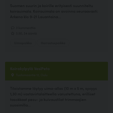
Suomen suurin ja koirille erityisesti suunniteltu
koirauimala. Koirauimala on avoinna seuraavasti:
Arkena klo 9-21 Lauantaina...
3 kommenttia
3.50, 34 ääntä
Uimapaikka
Harrastuspaikka
Koirakylpylä VesiPeto
Tuohimaantie 12, Oulu
Tiloistamme löytyy uima-allas (10 m x 5 m, syvyys
1,30 m) vastavirtalaitteella varustettuna, erilliset
tasokkaat pesu- ja kuivaustilat trimmaajien
suosimilla...