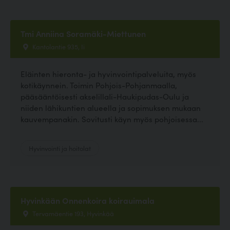
Tmi Anniina Soramäki-Miettunen
Kantolantie 935, Ii
Eläinten hieronta- ja hyvinvointipalveluita, myös
kotikäynnein. Toimin Pohjois-Pohjanmaalla,
pääsääntöisesti akselillaIi-Haukipudas-Oulu ja
niiden lähikuntien alueella ja sopimuksen mukaan
kauvempanakin. Sovitusti käyn myös pohjoisessa...
Hyvinvointi ja hoitolat
Hyvinkään Onnenkoira koirauimala
Tervamäentie 193, Hyvinkää