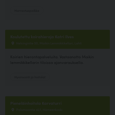
Harrastuspaikka
Koulutettu koirahieroja Katri Ilves
Helsingintie 50, Maikin Lemmikkikellari, Lahti
Koirien hierontapalveluita. Vastaanotto Maikin
lemmikkikellarin tiloissa ajanvarauksella.
Hyvinvointi ja hoitolat
Pieneläinhoitola Karvaturri
Palomaantie 427, Hämeenkoski