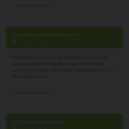
Hyvinvointi ja hoitolat
Karvaiset kaverit koirahieronta
Haukipudas, Oulu
Koirahieroja Emma Pirilä. Koira ja ihminen eivät
juurikaan poikkea toisistaan kun tarkastellaan
luuston ja lihasten rakennetta. Ihmisellä alaruumis
kannattelee koko...
Hyvinvointi ja hoitolat
Tmi Minnan koirahieronta
Junkalantie 48, Kannus