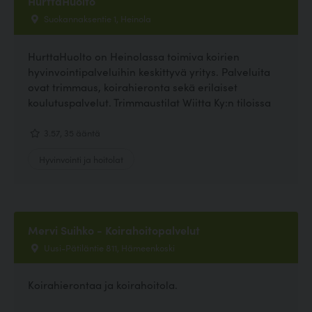
HurttaHuolto
Suokannaksentie 1, Heinola
HurttaHuolto on Heinolassa toimiva koirien
hyvinvointipalveluihin keskittyvä yritys. Palveluita
ovat trimmaus, koirahieronta sekä erilaiset
koulutuspalvelut. Trimmaustilat Wiitta Ky:n tiloissa
3.57, 35 ääntä
Hyvinvointi ja hoitolat
Mervi Suihko - Koirahoitopalvelut
Uusi-Pätiläntie 811, Hämeenkoski
Koirahierontaa ja koirahoitola.