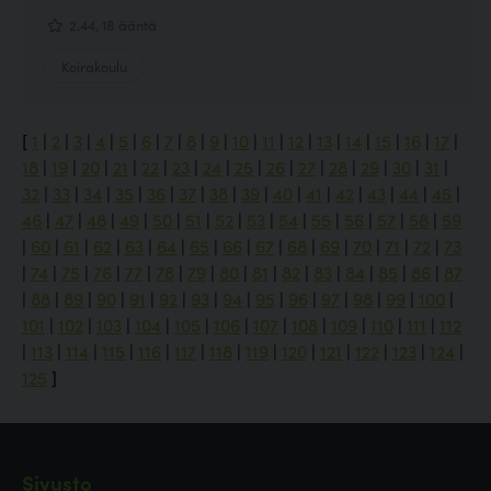
2.44, 18 ääntä
Koirakoulu
[
1
|
2
|
3
|
4
|
5
|
6
|
7
|
8
|
9
|
10
|
11
|
12
|
13
|
14
|
15
|
16
|
17
|
18
|
19
|
20
|
21
|
22
|
23
|
24
|
25
|
26
|
27
|
28
|
29
|
30
|
31
|
32
|
33
|
34
|
35
|
36
|
37
|
38
|
39
|
40
|
41
|
42
|
43
|
44
|
45
|
46
|
47
|
48
|
49
|
50
|
51
|
52
|
53
|
54
|
55
|
56
|
57
|
58
|
59
|
60
|
61
|
62
|
63
|
64
|
65
|
66
|
67
|
68
|
69
|
70
|
71
|
72
|
73
|
74
|
75
|
76
|
77
|
78
|
79
|
80
|
81
|
82
|
83
|
84
|
85
|
86
|
87
|
88
|
89
|
90
|
91
|
92
|
93
|
94
|
95
|
96
|
97
|
98
|
99
|
100
|
101
|
102
|
103
|
104
|
105
|
106
|
107
|
108
|
109
|
110
|
111
|
112
|
113
|
114
|
115
|
116
|
117
|
118
|
119
|
120
|
121
|
122
|
123
|
124
|
125
]
Sivusto