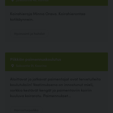
Koirahieroja Minna Orava. Koirahierontaa
kotikäynnein.
Hyvinvointi ja hoitolat
Piikkiön paimennuskoulutus
Saksantie 91, Kaarina
Aloittavat ja jatkavat paimentajat ovat tervetulleita
koulutuksiin! Vaatimuksena on innostunut mieli,
sorkkia kestävät kengät ja paimentaviin koiriin
kuuluva koirarotu. Paimennukset...
Harrastuspaikka