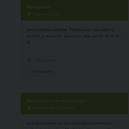
Karvapallo
Teräkatu 3, Lahti
Lemmikkitarvikeliike. Pääasiassa tarvikkeita
koirille ja kissoille. Avoinna: ma–pe 10–18 la 10–
15
3.00, 2 ääntä
Eläinkauppa
Kulkukoira.com nettikauppa
Lahnaojantie 17, Pyhäjoki
kulkukoira.com on koirankuljetustuotteisiin