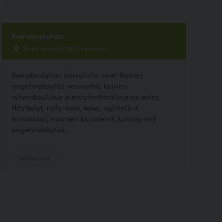
Koirakouluhau
Terriniementie 136, Orimattila
Koirakouluhau palveluita ovat: Koiran
ongelmakäytös neuvonta, koirien
ryhmäkoulutus pienryhmässä lajeina esim.
Näyttelyt, rally-toko, toko, agility(3-4
koirakkoa), nuorten koiraleirit, kotikäynnit
ongelmakäytös...
Koirakoulu