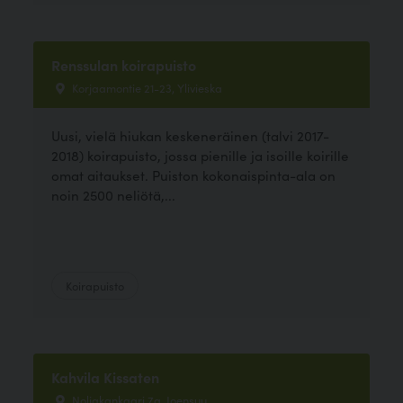
Renssulan koirapuisto
Korjaamontie 21-23, Ylivieska
Uusi, vielä hiukan keskeneräinen (talvi 2017-
2018) koirapuisto, jossa pienille ja isoille koirille
omat aitaukset. Puiston kokonaispinta-ala on
noin 2500 neliötä,...
Koirapuisto
Kahvila Kissaten
Noljakankaari 7a, Joensuu