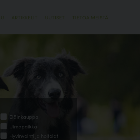
LU
ARTIKKELIT
UUTISET
TIETOA MEISTÄ
Eläinkauppa
Uimapaikka
Hyvinvointi ja hoitolat