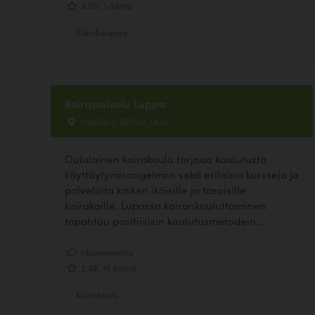
3.00, 1 ääntä
Eläinkauppa
Koirapalvelu Luppa
Hallitie 7, 90940, Oulu
Oululainen koirakoulu tarjoaa koulutusta
käyttäytymisongelmiin sekä erilaisia kursseja ja
palveluita kaiken ikäisille ja tasoisille
koirakoille. Lupassa koirankouluttaminen
tapahtuu positiivisin koulutusmetodein...
1 kommenttia
2.38, 16 ääntä
Koirakoulu