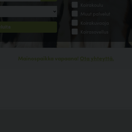
Koirakoulu
Muut palvelut
Koirakuvaaja
Koirasovellus
Mainospaikka vapaana!
Ota yhteyttä.