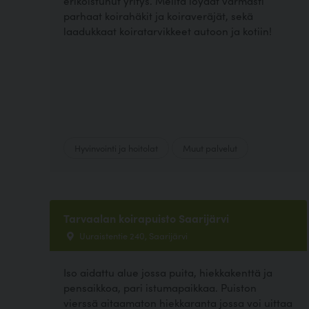
erikoistunut yritys. Meiltä löydät varmasti
parhaat koirahäkit ja koiraveräjät, sekä
laadukkaat koiratarvikkeet autoon ja kotiin!
Hyvinvointi ja hoitolat
Muut palvelut
Tarvaalan koirapuisto Saarijärvi
Uuraistentie 240, Saarijärvi
Iso aidattu alue jossa puita, hiekkakenttä ja
pensaikkoa, pari istumapaikkaa. Puiston
vierssä aitaamaton hiekkaranta jossa voi uittaa