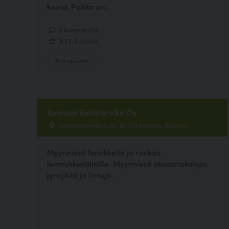
koiria. Paikka on...
3 kommenttia
3.33, 3 ääntä
Koirapuisto
Kainuun Eläintarvike Oy
Väinämöisenkatu 10, 87100 Kajaani, Kajaani
Myynnissä tarvikkeita ja ruokaa
lemmikkieläimille. Myynnissä akvaariokaloja,
jyrsijöitä ja lintuja.