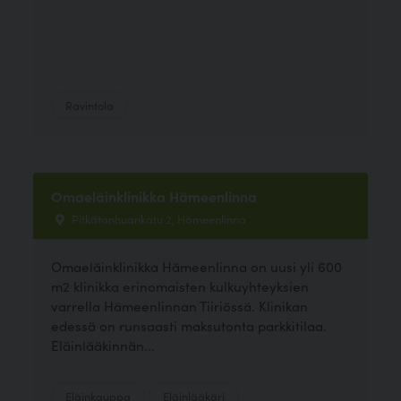
Ravintola
Omaeläinklinikka Hämeenlinna
Pitkätanhuankatu 2, Hämeenlinna
Omaeläinklinikka Hämeenlinna on uusi yli 600
m2 klinikka erinomaisten kulkuyhteyksien
varrella Hämeenlinnan Tiiriössä. Klinikan
edessä on runsaasti maksutonta parkkitilaa.
Eläinlääkinnän...
Eläinkauppa
Eläinlääkäri