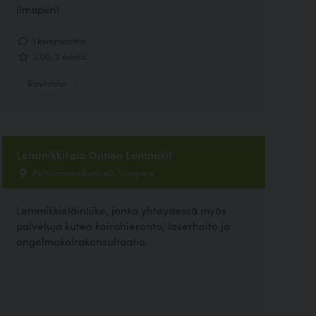
ilmapiiri!
1 kommenttia
3.00, 2 ääntä
Ravintola
Lemmikkitalo Onnen Lemmikit
Peltolamminkatu 40, Tampere
Lemmikkieläinliike, jonka yhteydessä myös
palveluja kuten koirahieronta, laserhoito ja
ongelmakoirakonsultaatio.