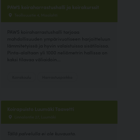
PAWS koiraharrastushalli ja koirakurssit
Teollisuustie 4, Maalahti
PAWS koiraharrastushalli tarjoaa
mahdollisuuden ympärivuotiseen harjoitteluun
lämmitetyissä ja hyvin valaistuissa sisätiloissa.
Pinta-alaltaan yli 1000 neliömetrin hallissa on
kaksi tilavaa väliaidoin...
Koirakoulu
Harrastuspaikka
Koirapuisto Luumäki Taavetti
Linnalantie 27, Luumäki
Tällä palvelulla ei ole kuvausta.