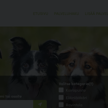
ETUSIVU
PALVELUHAKU
LISÄÄ PALVE
Valitse kategoria(t)
Koirapuisto
mi tai osoite
Eläinlääkäri
Ravintola