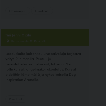
Eläinkauppa
Koirakoulu
tmi Jenni Ojala
Hermannintie 12, Riihimäki
Laadukkaita koirankoulutuspalveluja tarjoava
yritys Riihimäellä. Pentu- ja
perustottelevaisuuskurssit, toko- ja PK-
tottiskurssit, ongelmakoirakoulutus. Kurssit
pidetään lämpimällä ja nykyaikaisella Dog
Inspiration Arenalla.
Koirakoulu