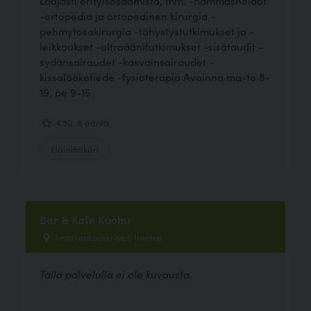
Laajasti erityisosaamista, mm. -hammashoidot
-ortopedia ja ortopedinen kirurgia -
pehmytosakirurgia -tähystystutkimukset ja -
leikkaukset -ultraäänitutkimukset -sisätaudit -
sydänsairaudet -kasvainsairaudet -
kissalääketiede -fysioterapia Avoinna ma-to 8-
19, pe 9-15
4.50, 8 ääntä
Eläinlääkäri
Bar & Kafe Kuohu
Imatrankoskentie 1, Imatra
Tällä palvelulla ei ole kuvausta.