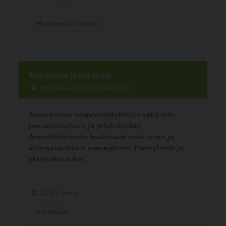
Hyvinvointi ja hoitolat
Koirakoulu HulaLuppa
Haapakorventie 337, Nurmijärvi
Apua koirasi ongelmakäytöksiin sekä mm.
peruskoulutusta ja arkihallintaa.
Ammattitaitoista koulutusta positiivisin ja
eläinystävällisin menetelmin. Pienryhmät ja
yksityiskoulutus.
2.86, 7 ääntä
Koirakoulu