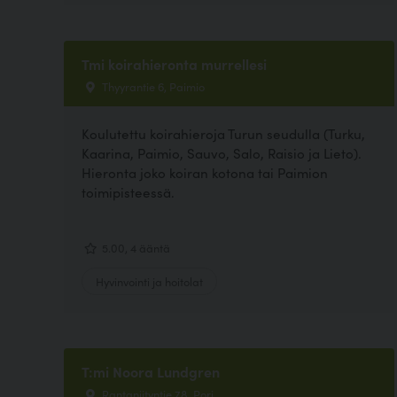
Tmi koirahieronta murrellesi
Thyyrantie 6, Paimio
Koulutettu koirahieroja Turun seudulla (Turku,
Kaarina, Paimio, Sauvo, Salo, Raisio ja Lieto).
Hieronta joko koiran kotona tai Paimion
toimipisteessä.
5.00, 4 ääntä
Hyvinvointi ja hoitolat
T:mi Noora Lundgren
Rantaniityntie 78, Pori