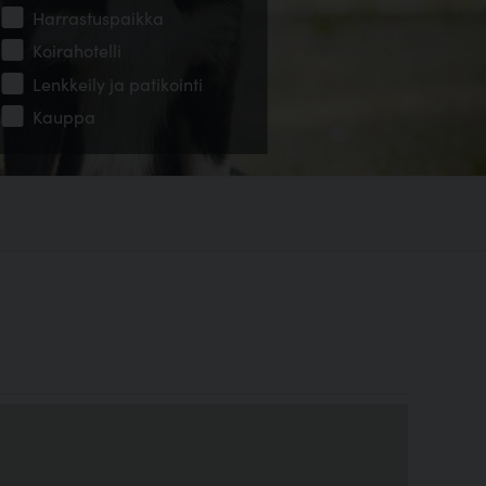
Harrastuspaikka
Koirahotelli
Lenkkeily ja patikointi
Kauppa