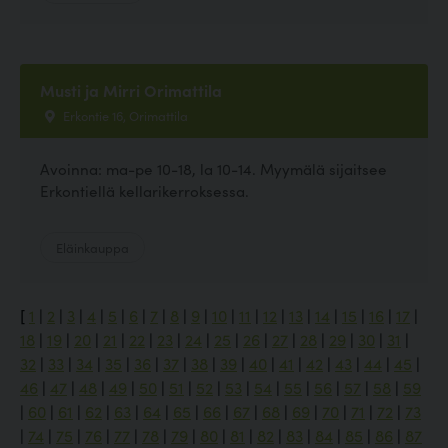
Musti ja Mirri Orimattila
Erkontie 16, Orimattila
Avoinna: ma-pe 10-18, la 10-14. Myymälä sijaitsee
Erkontiellä kellarikerroksessa.
Eläinkauppa
[
1
|
2
|
3
|
4
|
5
|
6
|
7
|
8
|
9
|
10
|
11
|
12
|
13
|
14
|
15
|
16
|
17
|
18
|
19
|
20
|
21
|
22
|
23
|
24
|
25
|
26
|
27
|
28
|
29
|
30
|
31
|
32
|
33
|
34
|
35
|
36
|
37
|
38
|
39
|
40
|
41
|
42
|
43
|
44
|
45
|
46
|
47
|
48
|
49
|
50
|
51
|
52
|
53
|
54
|
55
|
56
|
57
|
58
|
59
|
60
|
61
|
62
|
63
|
64
|
65
|
66
|
67
|
68
|
69
|
70
|
71
|
72
|
73
|
74
|
75
|
76
|
77
|
78
|
79
|
80
|
81
|
82
|
83
|
84
|
85
|
86
|
87