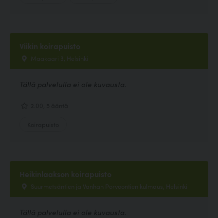
Viikin koirapuisto
Maakaari 3, Helsinki
Tällä palvelulla ei ole kuvausta.
2.00, 5 ääntä
Koirapuisto
Heikinlaakson koirapuisto
Suurmetsäntien ja Vanhan Porvoontien kulmaus, Helsinki
Tällä palvelulla ei ole kuvausta.