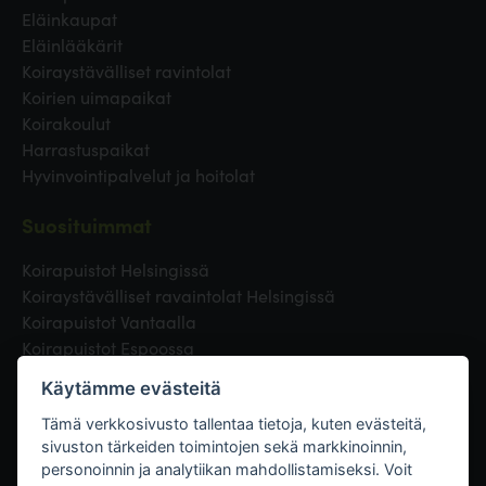
Eläinkaupat
Eläinlääkärit
Koiraystävälliset ravintolat
Koirien uimapaikat
Koirakoulut
Harrastuspaikat
Hyvinvointipalvelut ja hoitolat
Suosituimmat
Koirapuistot Helsingissä
Koiraystävälliset ravaintolat Helsingissä
Koirapuistot Vantaalla
Koirapuistot Espoossa
Koirapuistot Turussa
Käytämme evästeitä
Eläinlääkäri Helsingissä
Koirapuistot Tampereella
Tämä verkkosivusto tallentaa tietoja, kuten evästeitä,
sivuston tärkeiden toimintojen sekä markkinoinnin,
personoinnin ja analytiikan mahdollistamiseksi. Voit
Linkit