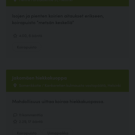
Isojen ja pienten koirien aitaukset erikseen,
koirapuisto "metsän keskellä"
4.00, 6 ääntä
Koirapuisto
Jakomäen hiekkakuoppa
Somerikkotie / Kankaretien kulmausta vastapäätä, Helsinki
Mahdollisuus uittaa koiraa hiekkakuopassa.
11 kommenttia
2.29, 17 ääntä
Koirapuisto
Uimapaikka