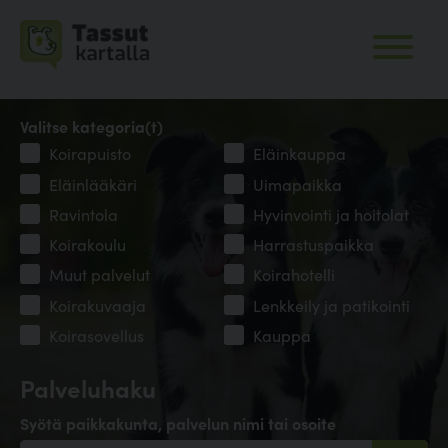
Valitse kategoria(t)
Koirapuisto
Eläinkauppa
Eläinlääkäri
Uimapaikka
Ravintola
Hyvinvointi ja hoitolat
Koirakoulu
Harrastuspaikka
Muut palvelut
Koirahotelli
Koirakuvaaja
Lenkkeily ja patikointi
Koirasovellus
Kauppa
Palveluhaku
Syötä paikkakunta, palvelun nimi tai osoite