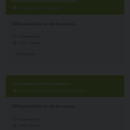
Maasälvänpuiston koirapuisto
Maasälväntie 14, Helsinki
Tällä palvelulla ei ole kuvausta.
1 kommenttia
3.50, 2 ääntä
Koirapuisto
Leivosenpuiston koirapuisto
Leivosenkuja 4/Tapaninkyläntie, Helsinki
Tällä palvelulla ei ole kuvausta.
1 kommenttia
4.00, 1 ääntä