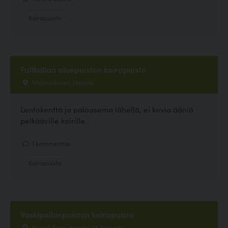
Koirapuisto
Fallkullan aluepuiston koirapuisto
Malminkaari, Helsinki
Lentokenttä ja paloasema lähellä, ei kovia ääniä
pelkääville koirille.
1 kommenttia
Koirapuisto
Vaskipellonpuiston koirapuisto
Henrik Forsiuksentie 31, Helsinki