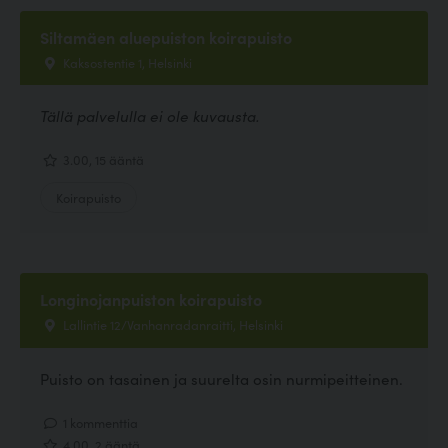
Siltamäen aluepuiston koirapuisto
Kaksostentie 1, Helsinki
Tällä palvelulla ei ole kuvausta.
3.00, 15 ääntä
Koirapuisto
Longinojanpuiston koirapuisto
Lallintie 12/Vanhanradanraitti, Helsinki
Puisto on tasainen ja suurelta osin nurmipeitteinen.
1 kommenttia
4.00, 2 ääntä