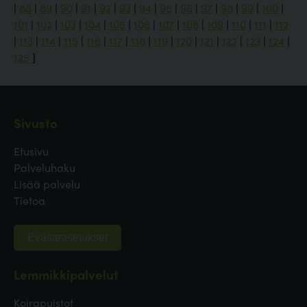
|
88
|
89
|
90
|
91
|
92
|
93
|
94
|
95
|
96
|
97
|
98
|
99
|
100
|
101
|
102
|
103
|
104
|
105
|
106
|
107
|
108
|
109
|
110
|
111
|
112
|
113
|
114
|
115
|
116
|
117
|
118
|
119
|
120
|
121
|
122
|
123
|
124
|
125
]
Sivusto
Etusivu
Palveluhaku
Lisää palvelu
Tietoa
Evästeasetukset
Lemmikkipalvelut
Koirapuistot