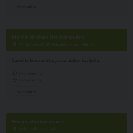
Koirapuisto
Malmin kirkkopuiston koirapuisto
Markkinatie 25-27/Pukinmäenkaari, Helsinki
Suosittu koirapuisto, jossa paljon kävijöitä.
2 kommenttia
3.25, 4 ääntä
Koirapuisto
Närepuiston koirapuisto
Pieksupolku 5, Helsinki