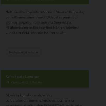
Nettisivuilta kopioitu: Maaria ”Maare” Kaiperla,
on tutkinnon suorittanut DO-osteopaatti ja
eläinosteopatian pioneereja Suomessa.
Päätoimisena osteopaattina hän on toiminut
vuodesta 1994. Maaria hoitaa sekä...
Hyvinvointi ja hoitolat
Koirakoulu Lunatan
Kantolankuja 5, Rauma
Monista koiraharrastuksista
palvelutarjontaamme kuuluvat agilityn ja
perustottelevaisuuden lisäksi TOKO, rally-toko,