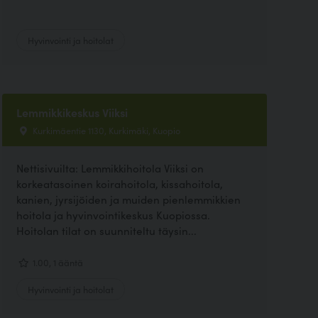
Hyvinvointi ja hoitolat
Lemmikkikeskus Viiksi
Kurkimäentie 1130, Kurkimäki, Kuopio
Nettisivuilta: Lemmikkihoitola Viiksi on
korkeatasoinen koirahoitola, kissahoitola,
kanien, jyrsijöiden ja muiden pienlemmikkien
hoitola ja hyvinvointikeskus Kuopiossa.
Hoitolan tilat on suunniteltu täysin...
1.00, 1 ääntä
Hyvinvointi ja hoitolat