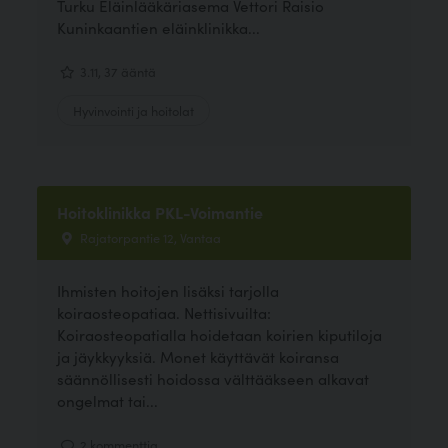
Turku Eläinlääkäriasema Vettori Raisio
Kuninkaantien eläinklinikka...
3.11, 37 ääntä
Hyvinvointi ja hoitolat
Hoitoklinikka PKL-Voimantie
Rajatorpantie 12, Vantaa
Ihmisten hoitojen lisäksi tarjolla
koiraosteopatiaa. Nettisivuilta:
Koiraosteopatialla hoidetaan koirien kiputiloja
ja jäykkyyksiä. Monet käyttävät koiransa
säännöllisesti hoidossa välttääkseen alkavat
ongelmat tai...
2 kommenttia