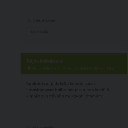
3.88, 8 ääntä
Koirakoulu
Tuijan koirakoulu
Raunistulantie 21, O-rappu, kiinteistö Barker, Turku
Koulutukset pidetään koneellisesti
ilmastoidussa hallissam jossa oon kesällä
vilpoista ja talvella mukavan lämmintä.
1 kommenttia