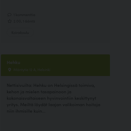
1 kommenttia
2.00, 1 ääntä
Koirakoulu
Hehku
Mäntytie 12 A, Helsinki
Nettisivuilta: Hehku on Helsingissä toimiva,
kehon ja mielen tasapainoon ja
kokonaisvaltaiseen hyvinvointiin keskittynyt
yritys. Meiltä löydät laajan valikoiman hoitoja
niin ihmisille kuin...