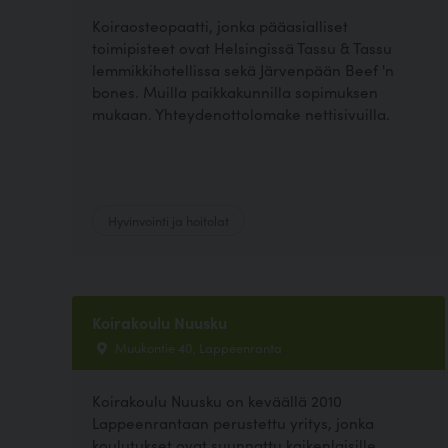
Koiraosteopaatti, jonka pääasialliset
toimipisteet ovat Helsingissä Tassu & Tassu
lemmikkihotellissa sekä Järvenpään Beef 'n
bones. Muilla paikkakunnilla sopimuksen
mukaan. Yhteydenottolomake nettisivuilla.
Hyvinvointi ja hoitolat
Koirakoulu Nuusku
Muukontie 40, Lappeenranta
Koirakoulu Nuusku on keväällä 2010
Lappeenrantaan perustettu yritys, jonka
koulutukset ovat suunnattu kaikenlaisille