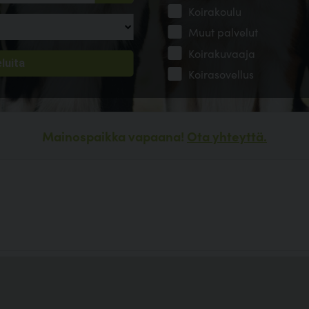
Koirakoulu
Muut palvelut
Koirakuvaaja
Koirasovellus
Mainospaikka vapaana!
Ota yhteyttä.