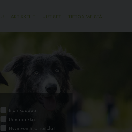
LU
ARTIKKELIT
UUTISET
TIETOA MEISTÄ
Eläinkauppa
Uimapaikka
Hyvinvointi ja hoitolat