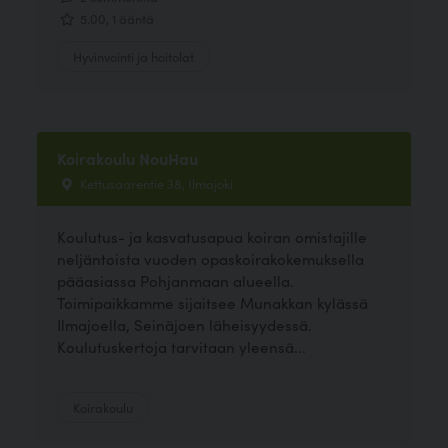
5.00, 1 ääntä
Hyvinvointi ja hoitolat
Koirakoulu NouHau
Kettusaarentie 38, Ilmajoki
Koulutus- ja kasvatusapua koiran omistajille
neljäntoista vuoden opaskoirakokemuksella
pääasiassa Pohjanmaan alueella.
Toimipaikkamme sijaitsee Munakkan kylässä
Ilmajoella, Seinäjoen läheisyydessä.
Koulutuskertoja tarvitaan yleensä...
Koirakoulu