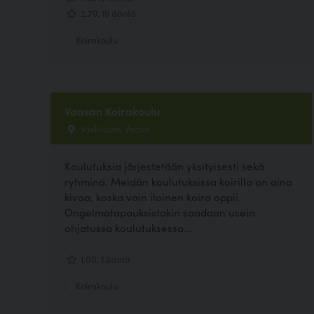
2.79, 19 ääntä
Koirakoulu
Vaasan Koirakoulu
Vaskiluoto, Vaasa
Koulutuksia järjestetään yksityisesti sekä
ryhminä. Meidän koulutuksissa koirilla on aina
kivaa, koska vain iloinen koira oppii.
Ongelmatapauksistakin saadaan usein
ohjatussa koulutuksessa...
1.00, 1 ääntä
Koirakoulu