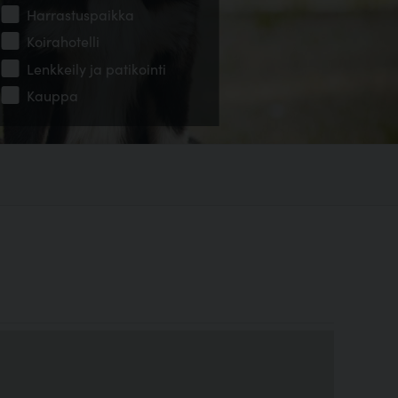
Harrastuspaikka
Koirahotelli
Lenkkeily ja patikointi
Kauppa