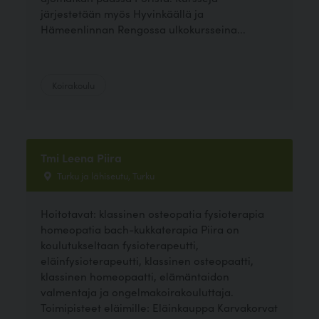
järjestetään myös Hyvinkäällä ja
Hämeenlinnan Rengossa ulkokursseina...
Koirakoulu
Tmi Leena Piira
Turku ja lähiseutu, Turku
Hoitotavat: klassinen osteopatia fysioterapia
homeopatia bach-kukkaterapia Piira on
koulutukseltaan fysioterapeutti,
eläinfysioterapeutti, klassinen osteopaatti,
klassinen homeopaatti, elämäntaidon
valmentaja ja ongelmakoirakouluttaja.
Toimipisteet eläimille: Eläinkauppa Karvakorvat