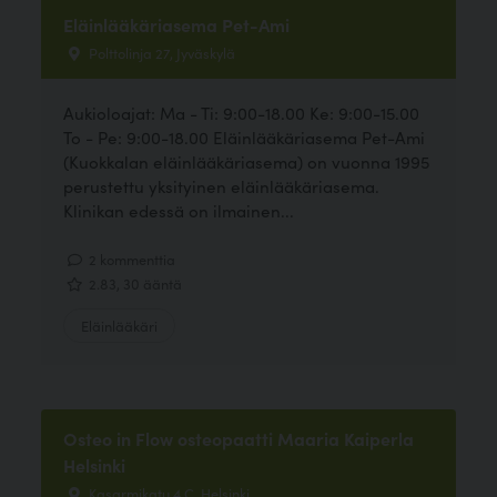
Eläinlääkäriasema Pet-Ami
Polttolinja 27, Jyväskylä
Aukioloajat: Ma - Ti: 9:00-18.00 Ke: 9:00-15.00
To - Pe: 9:00-18.00 Eläinlääkäriasema Pet-Ami
(Kuokkalan eläinlääkäriasema) on vuonna 1995
perustettu yksityinen eläinlääkäriasema.
Klinikan edessä on ilmainen...
2 kommenttia
2.83, 30 ääntä
Eläinlääkäri
Osteo in Flow osteopaatti Maaria Kaiperla
Helsinki
Kasarmikatu 4 C, Helsinki