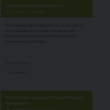
Viitaniemen eläinlääkäriasema
Eeronkatu 10, Jyväskylä
Viitaniemen eläinlääkäriasema on perustettu
vuonna 2000 ja toimitilat ovat keskustan
tuntumassa Eeronkadulla Viitaniemessä.
Ilmainen pysäköintialue.
3.09, 11 ääntä
Eläinlääkäri
Osteo in Flow osteopaatti Maaria Kaiperla
Nurmijärvi
Kauppanummentie 8, Nurmijärvi