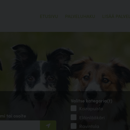
ETUSIVU
PALVELUHAKU
LISÄÄ PALVE
Valitse kategoria(t)
Koirapuisto
mi tai osoite
Eläinlääkäri
Ravintola