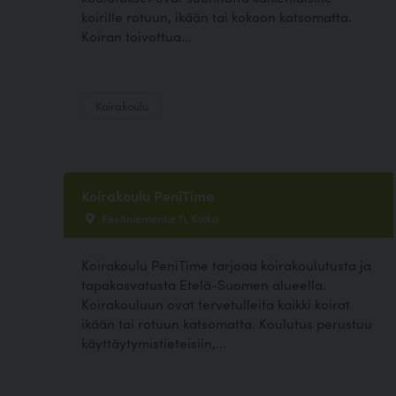
koirille rotuun, ikään tai kokoon katsomatta.
Koiran toivottua...
Koirakoulu
Koirakoulu PeniTime
Kesäniementie 11, Kotka
Koirakoulu PeniTime tarjoaa koirakoulutusta ja
tapakasvatusta Etelä-Suomen alueella.
Koirakouluun ovat tervetulleita kaikki koirat
ikään tai rotuun katsomatta. Koulutus perustuu
käyttäytymistieteisiin,...