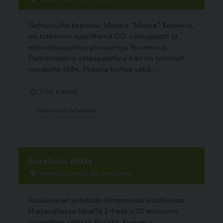
Nettisivuilta kopioitu: Maaria ”Maare” Kaiperla,
on tutkinnon suorittanut DO-osteopaatti ja
eläinosteopatian pioneereja Suomessa.
Päätoimisena osteopaattina hän on toiminut
vuodesta 1994. Maaria hoitaa sekä...
5.00, 4 ääntä
Hyvinvointi ja hoitolat
Koirakoulu Välkky
Hiittenkiukaantie 168, Harjavalta
Koulutukset pidetään lämpimissä sisätiloissa
Harjavallassa lähellä 2-tietä n.20 minuutin
ajomatkan päässä Porista. Kursseja