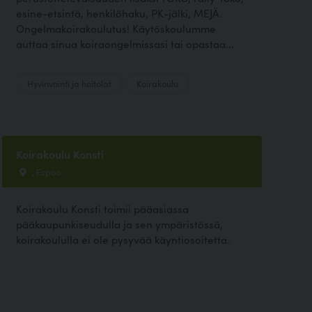
esine-etsintä, henkilöhaku, PK-jälki, MEJÄ.
Ongelmakoirakoulutus! Käytöskoulumme
auttaa sinua koiraongelmissasi tai opastaa...
Hyvinvointi ja hoitolat
Koirakoulu
Koirakoulu Konsti
, Espoo
Koirakoulu Konsti toimii pääasiassa
pääkaupunkiseudulla ja sen ympäristössä,
koirakoululla ei ole pysyvää käyntiosoitetta.