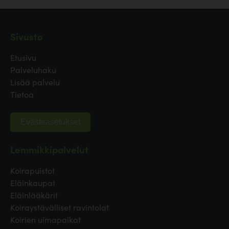
Sivusto
Etusivu
Palveluhaku
Lisää palvelu
Tietoa
Evästeasetukset
Lemmikkipalvelut
Koirapuistot
Eläinkaupat
Eläinlääkärit
Koiraystävälliset ravintolat
Koirien uimapaikat