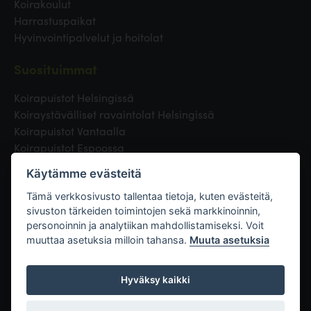
Koirakoulut
Harrastuspaikat
Hyvinvointipalvelut ja hoitolat
Suosituimmat
Koirapuistot Helsingissä
Koiraystävälliset ravaintolat Helsingissä
Koirapuistot Vantaalla
Koirapuistot Espoossa
Koirapuistot Turussa
Käytämme evästeitä
Eläinlääkäri Helsingissä
Koirapuistot Tampereella
Tämä verkkosivusto tallentaa tietoja, kuten evästeitä,
sivuston tärkeiden toimintojen sekä markkinoinnin,
personoinnin ja analytiikan mahdollistamiseksi. Voit
Linkit
muuttaa asetuksia milloin tahansa.
Muuta asetuksia
Hyväksy kaikki