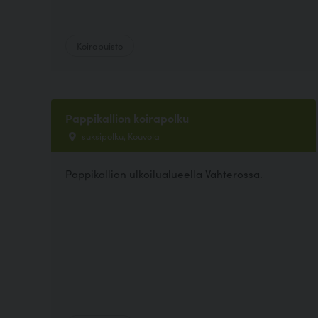
Koirapuisto
Pappikallion koirapolku
suksipolku, Kouvola
Pappikallion ulkoilualueella Vahterossa.