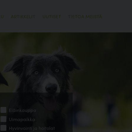
LU
ARTIKKELIT
UUTISET
TIETOA MEISTÄ
Eläinkauppa
Uimapaikka
Hyvinvointi ja hoitolat