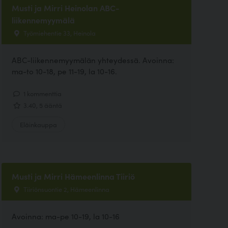
Musti ja Mirri Heinolan ABC-
liikennemyymälä
Työmiehentie 33, Heinola
ABC-liikennemyymälän yhteydessä. Avoinna:
ma-to 10-18, pe 11-19, la 10-16.
1 kommenttia
3.40, 5 ääntä
Eläinkauppa
Musti ja Mirri Hämeenlinna Tiiriö
Tiiriönsuontie 2, Hämeenlinna
Avoinna: ma-pe 10-19, la 10-16