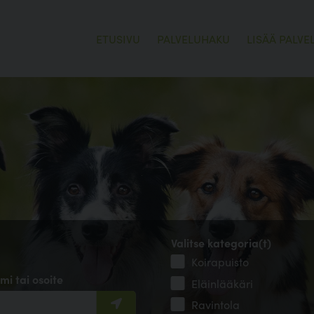
ETUSIVU
PALVELUHAKU
LISÄÄ PALVE
Valitse kategoria(t)
Koirapuisto
mi tai osoite
Eläinlääkäri
Ravintola