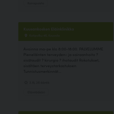
Koirapuisto
Kuusankosken Eläinklinikka
Kotipolku 46, Kouvola
Avoinna ma-pe klo 8:00-18:00. PALVELUMME
Pieneläinten terveyden- ja sairaanhoito ?
sisätaudit ? kirurgia ? ihotaudit Rokotukset,
sisältäen terveystarkastuksen
Tunnistusmerkinnät...
3.15, 26 ääntä
Eläinlääkäri