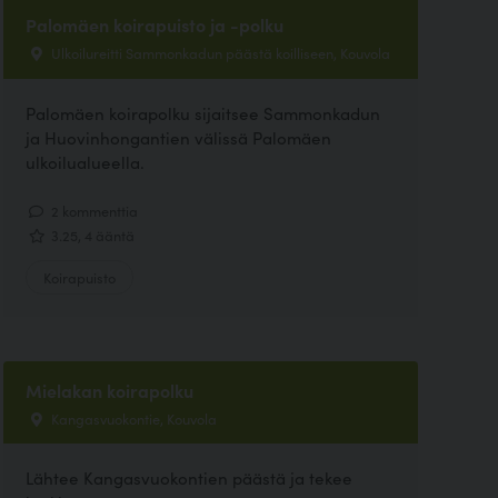
Palomäen koirapuisto ja -polku
Ulkoilureitti Sammonkadun päästä koilliseen, Kouvola
Palomäen koirapolku sijaitsee Sammonkadun
ja Huovinhongantien välissä Palomäen
ulkoilualueella.
2 kommenttia
3.25, 4 ääntä
Koirapuisto
Mielakan koirapolku
Kangasvuokontie, Kouvola
Lähtee Kangasvuokontien päästä ja tekee