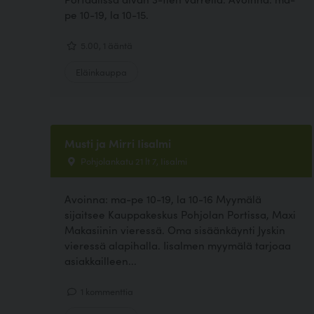
pe 10-19, la 10-15.
5.00, 1 ääntä
Eläinkauppa
Musti ja Mirri Iisalmi
Pohjolankatu 21 lt 7, Iisalmi
Avoinna: ma-pe 10-19, la 10-16 Myymälä
sijaitsee Kauppakeskus Pohjolan Portissa, Maxi
Makasiinin vieressä. Oma sisäänkäynti Jyskin
vieressä alapihalla. Iisalmen myymälä tarjoaa
asiakkailleen...
1 kommenttia