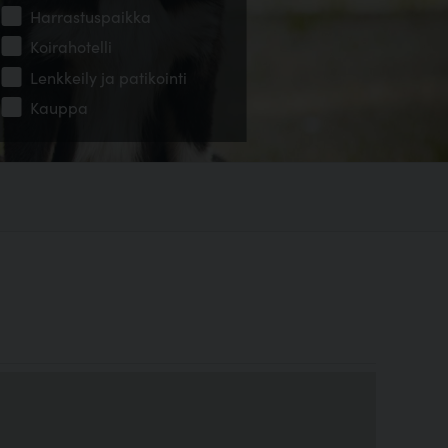
Harrastuspaikka
Koirahotelli
Lenkkeily ja patikointi
Kauppa