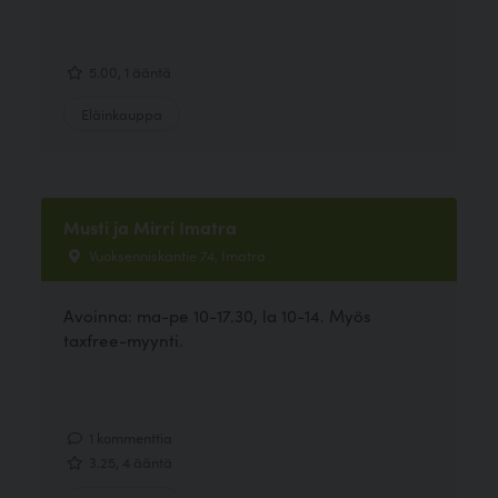
5.00, 1 ääntä
Eläinkauppa
Musti ja Mirri Imatra
Vuoksenniskantie 74, Imatra
Avoinna: ma-pe 10-17.30, la 10-14. Myös
taxfree-myynti.
1 kommenttia
3.25, 4 ääntä