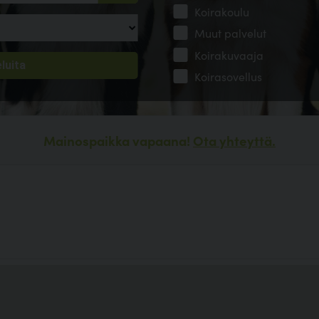
Koirakoulu
Muut palvelut
Koirakuvaaja
Koirasovellus
Mainospaikka vapaana!
Ota yhteyttä.