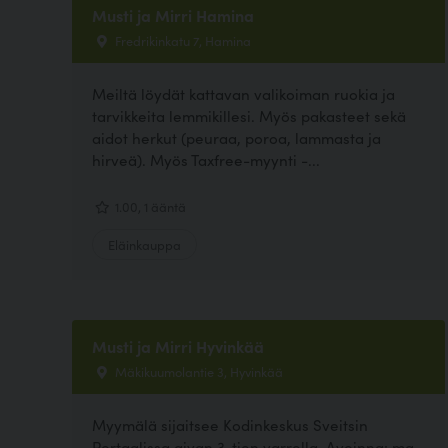
Musti ja Mirri Hamina
Fredrikinkatu 7, Hamina
Meiltä löydät kattavan valikoiman ruokia ja
tarvikkeita lemmikillesi. Myös pakasteet sekä
aidot herkut (peuraa, poroa, lammasta ja
hirveä). Myös Taxfree-myynti -...
1.00, 1 ääntä
Eläinkauppa
Musti ja Mirri Hyvinkää
Mäkikuumolantie 3, Hyvinkää
Myymälä sijaitsee Kodinkeskus Sveitsin
Portaalissa aivan 3-tien varrella. Avoinna: ma-