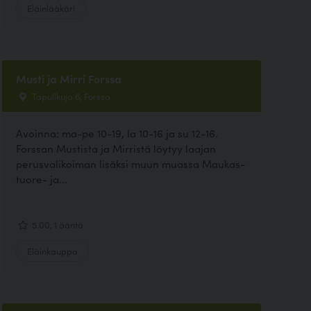
Eläinlääkäri
Musti ja Mirri Forssa
Tapulikuja 6, Forssa
Avoinna: ma-pe 10-19, la 10-16 ja su 12-16.
Forssan Mustista ja Mirristä löytyy laajan
perusvalikoiman lisäksi muun muassa Maukas-
tuore- ja...
5.00, 1 ääntä
Eläinkauppa