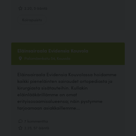
2.20, 5 ääntä
Koirapuisto
Eläinsairaala Evidensia Kouvola
Palomäenkatu 54, Kouvola
Eläinsairaala Evidensia Kouvolassa hoidamme
kaikki pieneläinten sairaudet ortopediasta ja
kirurgiasta sisätauteihin. Kullakin
eläinlääkärillämme on omat
erityisosaamisalueensa; näin pystymme
tarjoamaan asiakkaillemme...
7 kommenttia
2.25, 57 ääntä