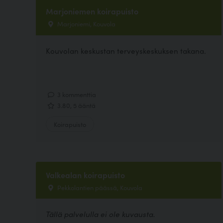
Marjoniemen koirapuisto
Marjoniemi, Kouvola
Kouvolan keskustan terveyskeskuksen takana.
3 kommenttia
3.80, 5 ääntä
Koirapuisto
Valkealan koirapuisto
Pekkolantien päässä, Kouvola
Tällä palvelulla ei ole kuvausta.