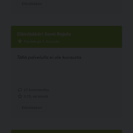
Eläinlääkäri
Eläinlääkäri Sami Rajala
Madekuja 3, Kouvola
Tällä palvelulla ei ole kuvausta.
27 kommenttia
3.75, 44 ääntä
Eläinlääkäri