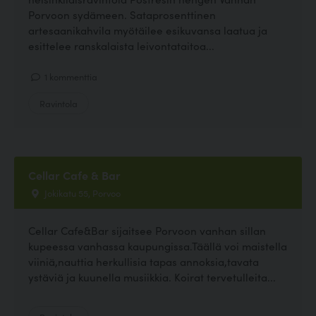
Porvoon sydämeen. Sataprosenttinen
artesaanikahvila myötäilee esikuvansa laatua ja
esittelee ranskalaista leivontataitoa...
1 kommenttia
Ravintola
Cellar Cafe & Bar
Jokikatu 55, Porvoo
Cellar Cafe&Bar sijaitsee Porvoon vanhan sillan
kupeessa vanhassa kaupungissa.Täällä voi maistella
viiniä,nauttia herkullisia tapas annoksia,tavata
ystäviä ja kuunella musiikkia. Koirat tervetulleita...