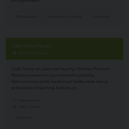
Eläinkauppa
Hyvinvointi ja hoitolat
Koirakoulu
Cafe Fanny Porvoo
Välikatu 13, Porvoo
Café Fanny on pieni perheyritys Vanhan Porvoon
Raatihuoneentorin aurinkoisella puolella.
Valmistamme kaikki herkulliset kakkumme itse ja
erikoiskahvit teemme taidolla ja...
1 kommenttia
5.00, 1 ääntä
Ravintola