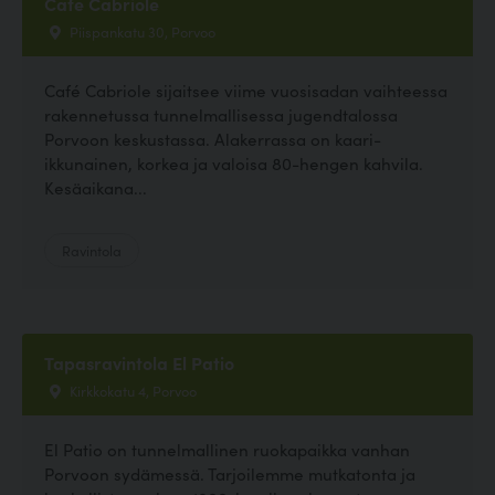
Cafe Cabriole
Piispankatu 30, Porvoo
Café Cabriole sijaitsee viime vuosisadan vaihteessa
rakennetussa tunnelmallisessa jugendtalossa
Porvoon keskustassa. Alakerrassa on kaari-
ikkunainen, korkea ja valoisa 80-hengen kahvila.
Kesäaikana...
Ravintola
Tapasravintola El Patio
Kirkkokatu 4, Porvoo
El Patio on tunnelmallinen ruokapaikka vanhan
Porvoon sydämessä. Tarjoilemme mutkatonta ja