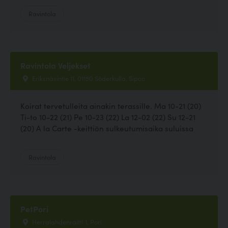
Ravintola
Ravintola Veljekset
Eriksnäsintie 11, 01150 Söderkulla, Sipoo
Koirat tervetulleita ainakin terassille. Ma 10-21 (20)
Ti-to 10-22 (21) Pe 10-23 (22) La 12-02 (22) Su 12-21
(20) A la Carte -keittiön sulkeutumisaika suluissa
Ravintola
PetPori
Herralahdenraitti 1, Pori