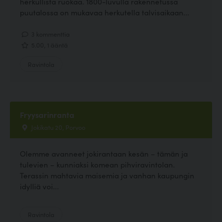
herkullista ruokaa. 1800-luvulla rakennetussa
puutalossa on mukavaa herkutella talvisaikaan...
3 kommenttia
5.00, 1 ääntä
Ravintola
Fryysarinranta
Jokikatu 20, Porvoo
Olemme avanneet jokirantaan kesän – tämän ja
tulevien – kunniaksi komean pihviravintolan.
Terassin mahtavia maisemia ja vanhan kaupungin
idylliä voi...
Ravintola