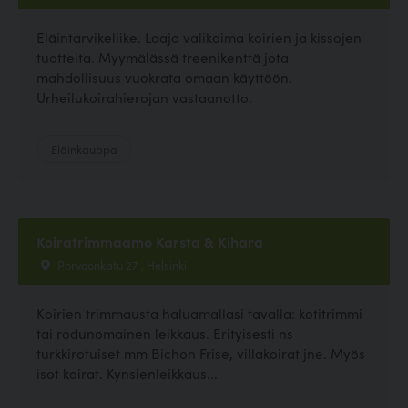
Eläintarvikeliike. Laaja valikoima koirien ja kissojen
tuotteita. Myymälässä treenikenttä jota
mahdollisuus vuokrata omaan käyttöön.
Urheilukoirahierojan vastaanotto.
Eläinkauppa
Koiratrimmaamo Karsta & Kihara
Porvoonkatu 27 , Helsinki
Koirien trimmausta haluamallasi tavalla: kotitrimmi
tai rodunomainen leikkaus. Erityisesti ns
turkkirotuiset mm Bichon Frise, villakoirat jne. Myös
isot koirat. Kynsienleikkaus...