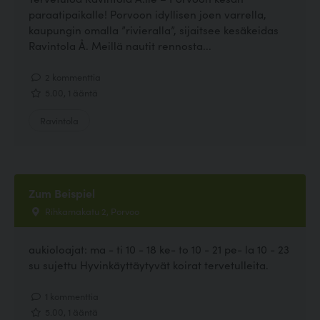
paraatipaikalle! Porvoon idyllisen joen varrella,
kaupungin omalla ”rivieralla”, sijaitsee kesäkeidas
Ravintola Å. Meillä nautit rennosta...
2 kommenttia
5.00, 1 ääntä
Ravintola
Zum Beispiel
Rihkamakatu 2, Porvoo
aukioloajat: ma - ti 10 - 18 ke- to 10 - 21 pe- la 10 - 23
su sujettu Hyvinkäyttäytyvät koirat tervetulleita.
1 kommenttia
5.00, 1 ääntä