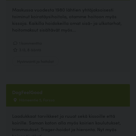
Maskussa vuodesta 1980 lähtien yhtäjaksoisesti
toiminut koiratäysihoitola, otamme hoitoon myös
kissoja. Kaikilla hoidokeilla omat sisä- ja ulkotarhat,
hoitomaksut sisältävät myös...
1 kommenttia
3.13, 8 ääntä
Hyvinvointi ja hoitolat
DogFeelGood
Hämeentie 5, Forssa
Laadukkaat tarvikkeet ja ruuat sekä kissoille että
koirille. Saman katon alla myös koirien koulutukset,
trimmaukset, Trager-hoidot ja hieronta. Nyt myös
koirapäiväkoti.