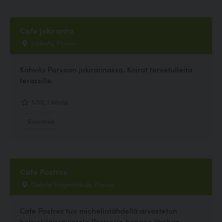
Cafe Jokiranta
Jokikatu, Porvoo
Kahvila Porvoon jokirannassa. Koirat tervetulleita
terassille.
5.00, 1 ääntä
Ravintola
Cafe Postres
Gabriel Hagertinkuja, Porvoo
Cafe Postres tuo michelintähdellä arvostetun
helsinkiläisravintola Postresin hengen Vanhan