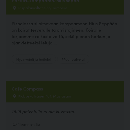
Parturi-kampaamo/hius seppä
Pispalanvaltatie 56, Tampere
Pispalassa sijaitsevaan kampaamoon Hius Seppään
on koirat tervetulleita omistajineen. Koiralle
tarjoamme raikasta vettä, sekä pienen herkun ja
ajanvietteeksi leluja ...
Hyvinvointi ja hoitolat
Muut palvelut
Cafe Compass
Klobbskatvägen 164, Mustasaari
Tällä palvelulla ei ole kuvausta.
1 kommenttia