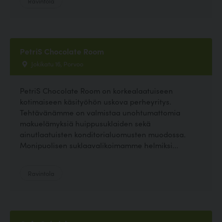
Ravintola
PetriS Chocolate Room
Jokikatu 16, Porvoo
PetriS Chocolate Room on korkealaatuiseen
kotimaiseen käsityöhön uskova perheyritys.
Tehtävänämme on valmistaa unohtumattomia
makuelämyksiä huippusuklaiden sekä
ainutlaatuisten konditorialuomusten muodossa.
Monipuolisen suklaavalikoimamme helmiksi...
Ravintola