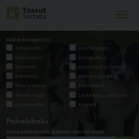
Valitse kategoria(t)
Koirapuisto
Eläinkauppa
Eläinlääkäri
Uimapaikka
Ravintola
Hyvinvointi ja hoitolat
Koirakoulu
Harrastuspaikka
Muut palvelut
Koirahotelli
Koirakuvaaja
Lenkkeily ja patikointi
Koirasovellus
Kauppa
Palveluhaku
Syötä paikkakunta, palvelun nimi tai osoite