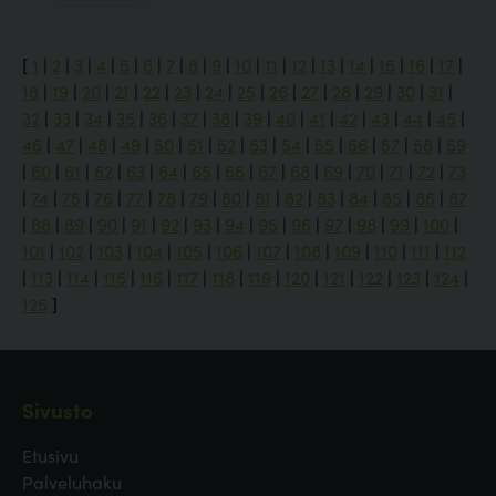
[
1
|
2
|
3
|
4
|
5
|
6
|
7
|
8
|
9
|
10
|
11
|
12
|
13
|
14
|
15
|
16
|
17
|
18
|
19
|
20
|
21
|
22
|
23
|
24
|
25
|
26
|
27
|
28
|
29
|
30
|
31
|
32
|
33
|
34
|
35
|
36
|
37
|
38
|
39
|
40
|
41
|
42
|
43
|
44
|
45
|
46
|
47
|
48
|
49
|
50
|
51
|
52
|
53
|
54
|
55
|
56
|
57
|
58
|
59
|
60
|
61
|
62
|
63
|
64
|
65
|
66
|
67
|
68
|
69
|
70
|
71
|
72
|
73
|
74
|
75
|
76
|
77
|
78
|
79
|
80
|
81
|
82
|
83
|
84
|
85
|
86
|
87
|
88
|
89
|
90
|
91
|
92
|
93
|
94
|
95
|
96
|
97
|
98
|
99
|
100
|
101
|
102
|
103
|
104
|
105
|
106
|
107
|
108
|
109
|
110
|
111
|
112
|
113
|
114
|
115
|
116
|
117
|
118
|
119
|
120
|
121
|
122
|
123
|
124
|
125
]
Sivusto
Etusivu
Palveluhaku