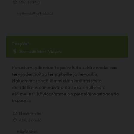
1.00, 1 ääntä
Hyvinvointi ja hoitolat
EasyVet
Suomalaistentie 7, Espoo
Perusterveydenhuolto palveluita sekä ennakoivaa
terveydenhoitoa lemmikeille ja hevosille.
Haluamme tehdä lemmikkien hoitamisesta
mahdollisimman vaivatonta sekä sinulle että
eläimellesi. Käytössämme on pieneläinvastaanotto
Espoon...
1 kommenttia
4.20, 5 ääntä
Eläinlääkäri