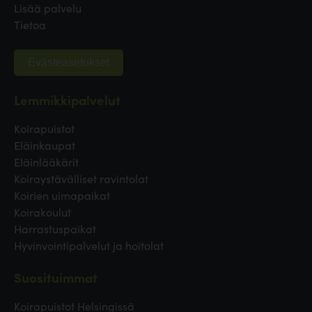
Lisää palvelu
Tietoa
Evästeasetukset
Lemmikkipalvelut
Koirapuistot
Eläinkaupat
Eläinlääkärit
Koiraystävälliset ravintolat
Koirien uimapaikat
Koirakoulut
Harrastuspaikat
Hyvinvointipalvelut ja hoitolat
Suosituimmat
Koirapuistot Helsingissä