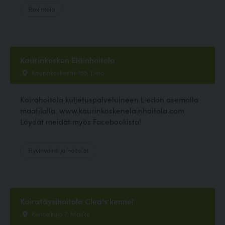
Ravintola
Kaurinkosken Eläinhoitola
Kaurinkoskentie 155, Lieto
Koirahoitola kuljetuspalveluineen Liedon asemalla
maatilalla. www.kaurinkoskenelainhoitola.com
Löydät meidät myös Facebookista!
Hyvinvointi ja hoitolat
Koiratäysihoitola Clea's kennel
Kennelkuja 7, Masku