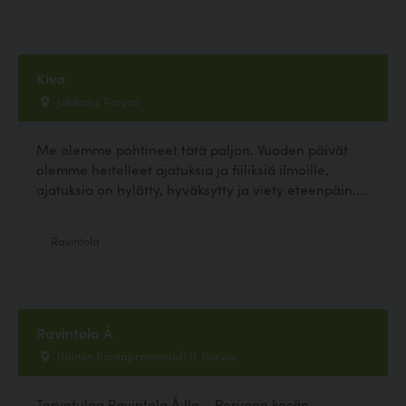
Kiva
Jokikatu, Porvoo
Me olemme pohtineet tätä paljon. Vuoden päivät
olemme heitelleet ajatuksia ja fiiliksiä ilmoille,
ajatuksia on hylätty, hyväksytty ja viety eteenpäin....
Ravintola
Ravintola Å
Itäinen Rantapromenadi 11, Porvoo
Tervetuloa Ravintola Å:lle – Porvoon kesän