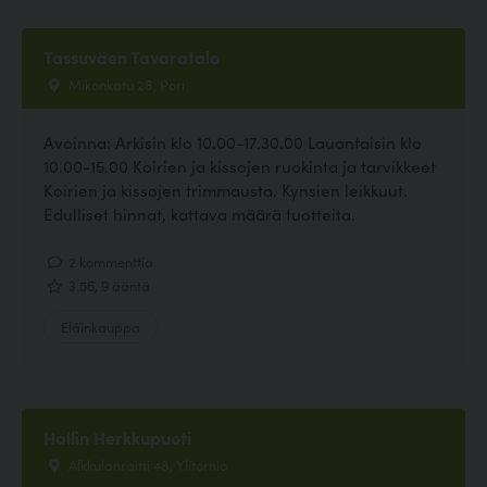
Tassuväen Tavaratalo
Mikonkatu 28, Pori
Avoinna: Arkisin klo 10.00-17.30.00 Lauantaisin klo
10.00-15.00 Koirien ja kissojen ruokinta ja tarvikkeet
Koirien ja kissojen trimmausta. Kynsien leikkuut.
Edulliset hinnat, kattava määrä tuotteita.
2 kommenttia
3.56, 9 ääntä
Eläinkauppa
Hallin Herkkupuoti
Alkkulanraitti 48, Ylitornio