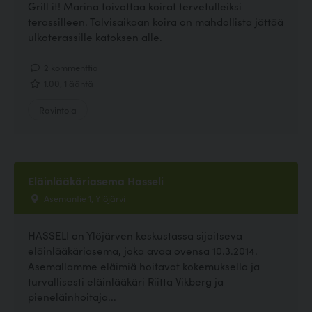
Grill it! Marina toivottaa koirat tervetulleiksi
terassilleen. Talvisaikaan koira on mahdollista jättää
ulkoterassille katoksen alle.
2 kommenttia
1.00, 1 ääntä
Ravintola
Eläinlääkäriasema Hasseli
Asemantie 1, Ylöjärvi
HASSELI on Ylöjärven keskustassa sijaitseva
eläinlääkäriasema, joka avaa ovensa 10.3.2014.
Asemallamme eläimiä hoitavat kokemuksella ja
turvallisesti eläinlääkäri Riitta Vikberg ja
pieneläinhoitaja...