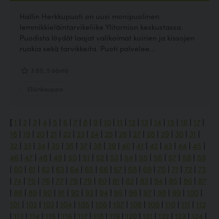
Hallin Herkkupuoti on uusi monipuolinen
lemmikkieläintarvikeliike Ylitornion keskustassa.
Puodista löydät laajat valikoimat koirien ja kissojen
ruokia sekä tarvikkeita. Puoti palvelee...
3.80, 5 ääntä
Eläinkauppa
[
1
|
2
|
3
|
4
|
5
|
6
|
7
|
8
|
9
|
10
|
11
|
12
|
13
|
14
|
15
|
16
|
17
|
18
|
19
|
20
|
21
|
22
|
23
|
24
|
25
|
26
|
27
|
28
|
29
|
30
|
31
|
32
|
33
|
34
|
35
|
36
|
37
|
38
|
39
|
40
|
41
|
42
|
43
|
44
|
45
|
46
|
47
|
48
|
49
|
50
|
51
|
52
|
53
|
54
|
55
|
56
|
57
|
58
|
59
|
60
|
61
|
62
|
63
|
64
|
65
|
66
|
67
|
68
|
69
|
70
|
71
|
72
|
73
|
74
|
75
|
76
|
77
|
78
|
79
|
80
|
81
|
82
|
83
|
84
|
85
|
86
|
87
|
88
|
89
|
90
|
91
|
92
|
93
|
94
|
95
|
96
|
97
|
98
|
99
|
100
|
101
|
102
|
103
|
104
|
105
|
106
|
107
|
108
|
109
|
110
|
111
|
112
|
113
|
114
|
115
|
116
|
117
|
118
|
119
|
120
|
121
|
122
|
123
|
124
|