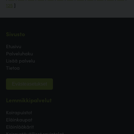
125
]
Sivusto
Etusivu
Palveluhaku
Lisää palvelu
Tietoa
Evästeasetukset
Lemmikkipalvelut
Koirapuistot
Eläinkaupat
Eläinlääkärit
Koiraystävälliset ravintolat