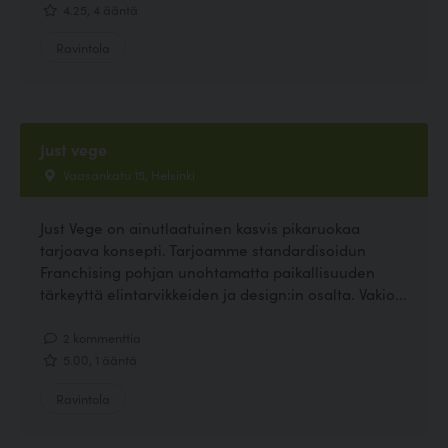
4.25, 4 ääntä
Ravintola
Just vege
Vaasankatu 15, Helsinki
Just Vege on ainutlaatuinen kasvis pikaruokaa
tarjoava konsepti. Tarjoamme standardisoidun
Franchising pohjan unohtamatta paikallisuuden
tärkeyttä elintarvikkeiden ja design:in osalta. Vakio...
2 kommenttia
5.00, 1 ääntä
Ravintola