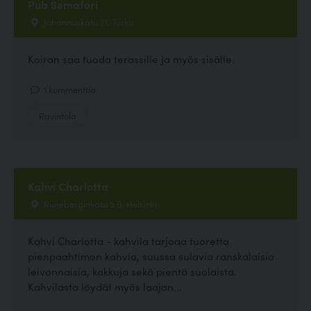
Pub Semafori
Juhannuskatu 21, Turku
Koiran saa tuoda terassille ja myös sisälle.
1 kommenttia
Ravintola
Kahvi Charlotta
Runeberginkatu 5 B, Helsinki
Kahvi Charlotta - kahvila tarjoaa tuoretta
pienpaahtimon kahvia, suussa sulavia ranskalaisia
leivonnaisia, kakkuja sekä pientä suolaista.
Kahvilasta löydät myös laajan...