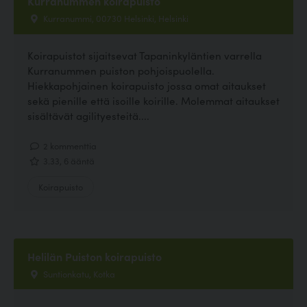
Kurranummen koirapuisto
Kurranummi, 00730 Helsinki, Helsinki
Koirapuistot sijaitsevat Tapaninkyläntien varrella
Kurranummen puiston pohjoispuolella.
Hiekkapohjainen koirapuisto jossa omat aitaukset
sekä pienille että isoille koirille. Molemmat aitaukset
sisältävät agilityesteitä....
2 kommenttia
3.33, 6 ääntä
Koirapuisto
Helilän Puiston koirapuisto
Suntionkatu, Kotka