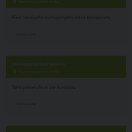
Harjantauksentie, Kotka
Pieni tasaisella nurmipohjalla oleva koirapuisto.
Koirapuisto
Hovinsaaren koirapuisto
Ruununmaankatu, Kotka
Tällä palvelulla ei ole kuvausta.
Koirapuisto