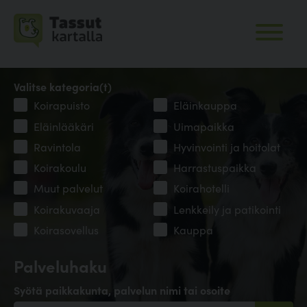
Valitse kategoria(t)
Koirapuisto
Eläinkauppa
Eläinlääkäri
Uimapaikka
Ravintola
Hyvinvointi ja hoitolat
Koirakoulu
Harrastuspaikka
Muut palvelut
Koirahotelli
Koirakuvaaja
Lenkkeily ja patikointi
Koirasovellus
Kauppa
Palveluhaku
Syötä paikkakunta, palvelun nimi tai osoite