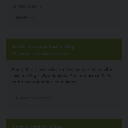
3.90, 42 ääntä
Eläinlääkäri
Koiratrimmaamo Fashion Dog
Otavantie 3, Lauttasaari, Helsinki
Ammattitaitoinen koiratrimmaamo kaikille roduille
Fashion Dog - Olga Raukola. Avoinna arkisin 10-18
mutta myös sopimuksen mukaan.
Hyvinvointi ja hoitolat
Musti ja Mirri Sörnäinen