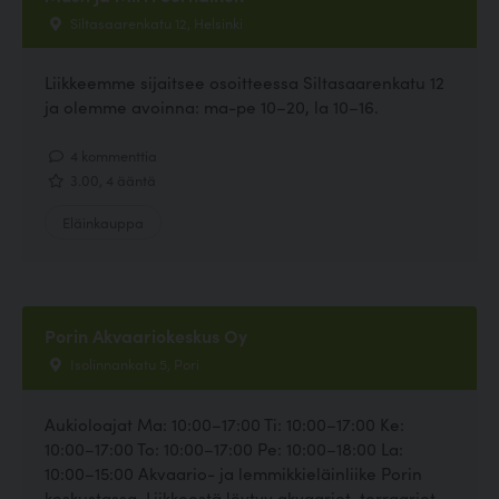
Siltasaarenkatu 12, Helsinki
Liikkeemme sijaitsee osoitteessa Siltasaarenkatu 12
ja olemme avoinna: ma-pe 10–20, la 10–16.
4 kommenttia
3.00, 4 ääntä
Eläinkauppa
Porin Akvaariokeskus Oy
Isolinnankatu 5, Pori
Aukioloajat Ma: 10:00–17:00 Ti: 10:00–17:00 Ke:
10:00–17:00 To: 10:00–17:00 Pe: 10:00–18:00 La:
10:00–15:00 Akvaario- ja lemmikkieläinliike Porin
keskustassa. Liikkeestä löytyy akvaariot, terraariot,