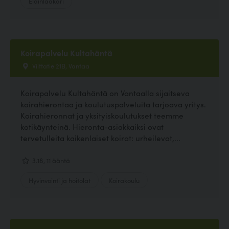
Eläinlääkäri
Koirapalvelu Kultahäntä
Viittatie 21B, Vantaa
Koirapalvelu Kultahäntä on Vantaalla sijaitseva
koirahierontaa ja koulutuspalveluita tarjoava yritys.
Koirahieronnat ja yksityiskoulutukset teemme
kotikäynteinä. Hieronta-asiakkaiksi ovat
tervetulleita kaikenlaiset koirat: urheilevat,...
3.18, 11 ääntä
Hyvinvointi ja hoitolat
Koirakoulu