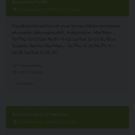
Ravintola Fontti
Kauppiaskatu 5, 20100 Turku, Turku
Hyväkäytöksiset koirat ovat tervetulleita ravintolan
etuosaan (ikkunapöydät). Aukioloajat: Ma/Mon –
To/Thu 11-(23)24 Pe/Fri 11-03 La/Sat 13-03 Su/Sun
Suljettu Keittiö Ma/Mon - To/Thu 11-22 Pe/Fri 11 -
22.30 La/Sat 13-22.30
1 kommenttia
3.67, 15 ääntä
Ravintola
Ravintola Grill It! Marina
Linnankatu 32, 20100 Turku , Turku