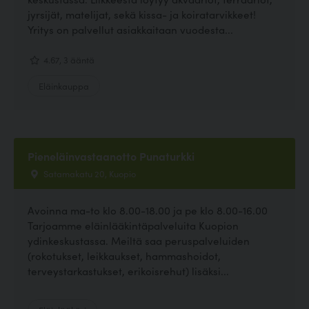
jyrsijät, matelijat, sekä kissa- ja koiratarvikkeet!
Yritys on palvellut asiakkaitaan vuodesta...
4.67, 3 ääntä
Eläinkauppa
Pieneläinvastaanotto Punaturkki
Satamakatu 20, Kuopio
Avoinna ma-to klo 8.00-18.00 ja pe klo 8.00-16.00
Tarjoamme eläinlääkintäpalveluita Kuopion
ydinkeskustassa. Meiltä saa peruspalveluiden
(rokotukset, leikkaukset, hammashoidot,
terveystarkastukset, erikoisrehut) lisäksi...