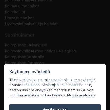
Koirien uimapaikat
Koirakoulut
Harrastuspaikat
Hyvinvointipalvelut ja hoitolat
Suosituimmat
Koirapuistot Helsingissä
Koiraystävälliset ravaintolat Helsingissä
Koirapuistot Vantaalla
Koirapuistot Espoossa
Koirapuistot Turussa
Käytämme evästeitä
Eläinlääkäri Helsingissä
Koirapuistot Tampereella
Tämä verkkosivusto tallentaa tietoja, kuten evästeitä,
sivuston tärkeiden toimintojen sekä markkinoinnin,
personoinnin ja analytiikan mahdollistamiseksi. Voit
Linkit
muuttaa asetuksia milloin tahansa.
Muuta asetuksia
Hyväksy kaikki