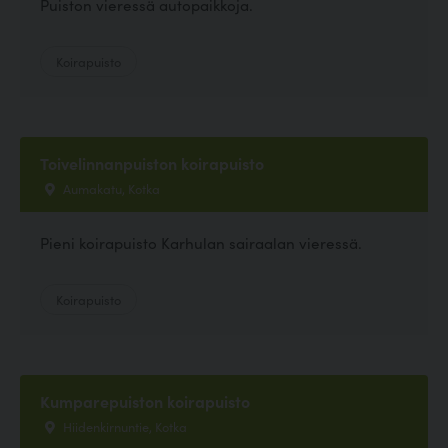
Puiston vieressä autopaikkoja.
Koirapuisto
Toivelinnanpuiston koirapuisto
Aumakatu, Kotka
Pieni koirapuisto Karhulan sairaalan vieressä.
Koirapuisto
Kumparepuiston koirapuisto
Hiidenkirnuntie, Kotka