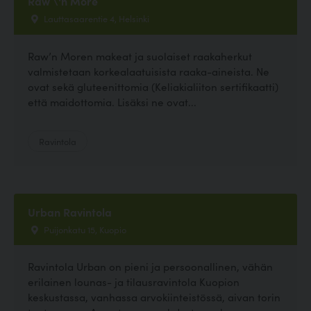
Raw \'n More
Lauttasaarentie 4, Helsinki
Raw’n Moren makeat ja suolaiset raakaherkut
valmistetaan korkealaatuisista raaka-aineista. Ne
ovat sekä gluteenittomia (Keliakialiiton sertifikaatti)
että maidottomia. Lisäksi ne ovat...
Ravintola
Urban Ravintola
Puijonkatu 15, Kuopio
Ravintola Urban on pieni ja persoonallinen, vähän
erilainen lounas- ja tilausravintola Kuopion
keskustassa, vanhassa arvokiinteistössä, aivan torin