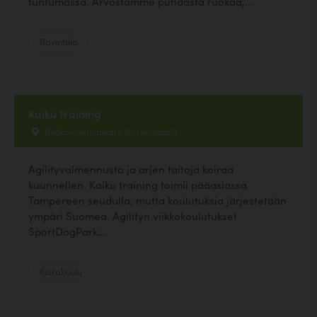
tuntumassa. Arvostamme puhdasta ruokaa,...
Ravintola
Kaiku training
Ruokosmetsänkatu 12, Lempäälä
Agilityvalmennusta ja arjen taitoja koiraa
kuunnellen. Kaiku training toimii pääasiassa
Tampereen seudulla, mutta koulutuksia järjestetään
ympäri Suomea. Agilityn viikkokoulutukset
SportDogPark...
Koirakoulu