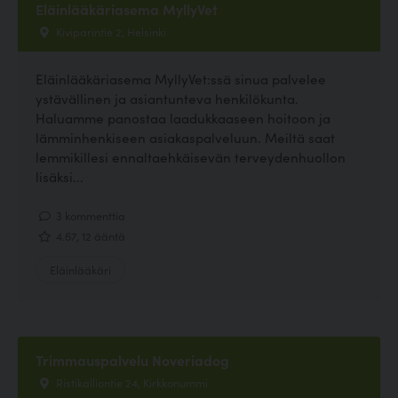
Eläinlääkäriasema MyllyVet
Kiviparintie 2, Helsinki
Eläinlääkäriasema MyllyVet:ssä sinua palvelee
ystävällinen ja asiantunteva henkilökunta.
Haluamme panostaa laadukkaaseen hoitoon ja
lämminhenkiseen asiakaspalveluun. Meiltä saat
lemmikillesi ennaltaehkäisevän terveydenhuollon
lisäksi...
3 kommenttia
4.67, 12 ääntä
Eläinlääkäri
Trimmauspalvelu Noveriadog
Ristikalliontie 24, Kirkkonummi