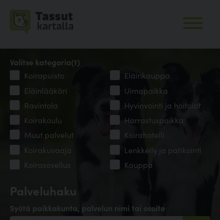
Valitse kategoria(t)
Koirapuisto
Eläinkauppa
Eläinlääkäri
Uimapaikka
Ravintola
Hyvinvointi ja hoitolat
Koirakoulu
Harrastuspaikka
Muut palvelut
Koirahotelli
Koirakuvaaja
Lenkkeily ja patikointi
Koirasovellus
Kauppa
Palveluhaku
Syötä paikkakunta, palvelun nimi tai osoite