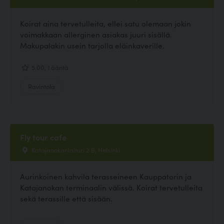
Koirat aina tervetulleita, ellei satu olemaan jokin
voimakkaan allerginen asiakas juuri sisällä.
Makupalakin usein tarjolla eläinkaverille.
5.00, 1 ääntä
Ravintola
Fly tour cafe
Katajanokanlaituri 2 B, Helsinki
Aurinkoinen kahvila terasseineen Kauppatorin ja
Katajanokan terminaalin välissä. Koirat tervetulleita
sekä terassille että sisään.