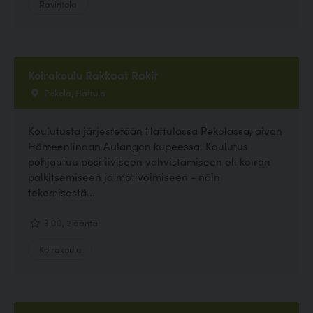
Ravintola
Koirakoulu Rakkaat Rakit
Pekola, Hattula
Koulutusta järjestetään Hattulassa Pekolassa, aivan
Hämeenlinnan Aulangon kupeessa. Koulutus
pohjautuu positiiviseen vahvistamiseen eli koiran
palkitsemiseen ja motivoimiseen - näin
tekemisestä...
3.00, 2 ääntä
Koirakoulu