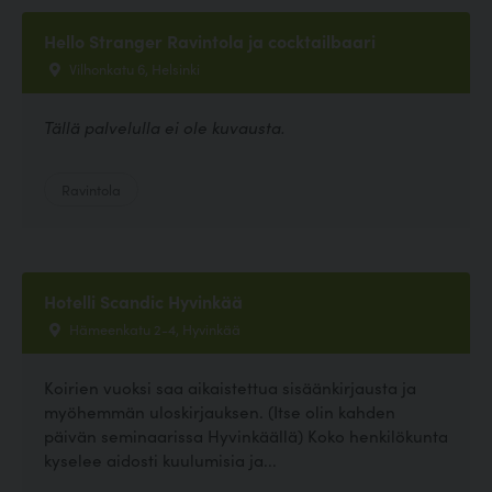
Hello Stranger Ravintola ja cocktailbaari
Vilhonkatu 6, Helsinki
Tällä palvelulla ei ole kuvausta.
Ravintola
Hotelli Scandic Hyvinkää
Hämeenkatu 2-4, Hyvinkää
Koirien vuoksi saa aikaistettua sisäänkirjausta ja
myöhemmän uloskirjauksen. (Itse olin kahden
päivän seminaarissa Hyvinkäällä) Koko henkilökunta
kyselee aidosti kuulumisia ja...