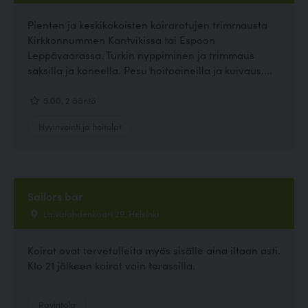
Pienten ja keskikokoisten koirarotujen trimmausta
Kirkkonnummen Kantvikissa tai Espoon
Leppävaarassa. Turkin nyppiminen ja trimmaus
saksilla ja koneella. Pesu hoitoaineilla ja kuivaus....
5.00, 2 ääntä
Hyvinvointi ja hoitolat
Sailors bar
Laivalahdenkaari 29, Helsinki
Koirat ovat tervetulleita myös sisälle aina iltaan asti.
Klo 21 jälkeen koirat vain terassilla.
Ravintola