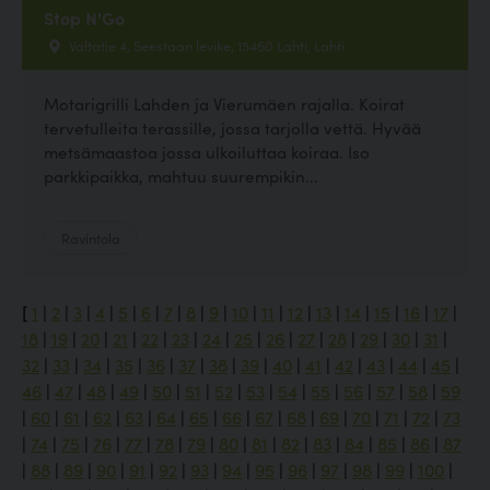
Stop N'Go
Valtatie 4, Seestaan levike, 15460 Lahti, Lahti
Motarigrilli Lahden ja Vierumäen rajalla. Koirat
tervetulleita terassille, jossa tarjolla vettä. Hyvää
metsämaastoa jossa ulkoiluttaa koiraa. Iso
parkkipaikka, mahtuu suurempikin...
Ravintola
[
1
|
2
|
3
|
4
|
5
|
6
|
7
|
8
|
9
|
10
|
11
|
12
|
13
|
14
|
15
|
16
|
17
|
18
|
19
|
20
|
21
|
22
|
23
|
24
|
25
|
26
|
27
|
28
|
29
|
30
|
31
|
32
|
33
|
34
|
35
|
36
|
37
|
38
|
39
|
40
|
41
|
42
|
43
|
44
|
45
|
46
|
47
|
48
|
49
|
50
|
51
|
52
|
53
|
54
|
55
|
56
|
57
|
58
|
59
|
60
|
61
|
62
|
63
|
64
|
65
|
66
|
67
|
68
|
69
|
70
|
71
|
72
|
73
|
74
|
75
|
76
|
77
|
78
|
79
|
80
|
81
|
82
|
83
|
84
|
85
|
86
|
87
|
88
|
89
|
90
|
91
|
92
|
93
|
94
|
95
|
96
|
97
|
98
|
99
|
100
|