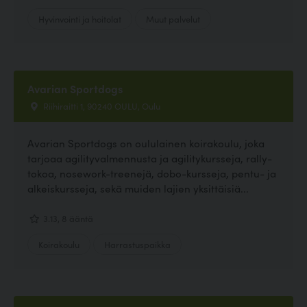
Hyvinvointi ja hoitolat
Muut palvelut
Avarian Sportdogs
Riihiraitti 1, 90240 OULU, Oulu
Avarian Sportdogs on oululainen koirakoulu, joka
tarjoaa agilityvalmennusta ja agilitykursseja, rally-
tokoa, nosework-treenejä, dobo-kursseja, pentu- ja
alkeiskursseja, sekä muiden lajien yksittäisiä...
3.13, 8 ääntä
Koirakoulu
Harrastuspaikka