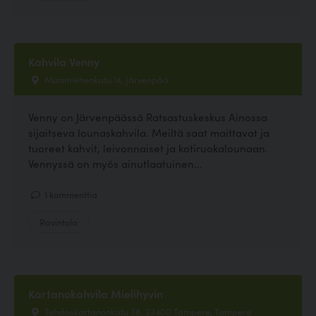
Kahvila Venny
Maamiehenkatu 14, Järvenpää
Venny on Järvenpäässä Ratsastuskeskus Ainossa
sijaitseva lounaskahvila. Meiltä saat maittavat ja
tuoreet kahvit, leivonnaiset ja kotiruokalounaan.
Vennyssä on myös ainutlaatuinen...
1 kommenttia
Ravintola
Kartanokahvila Mielihyvin
Tehdaskartanonkatu 38, 33400 Tampere, Tampere