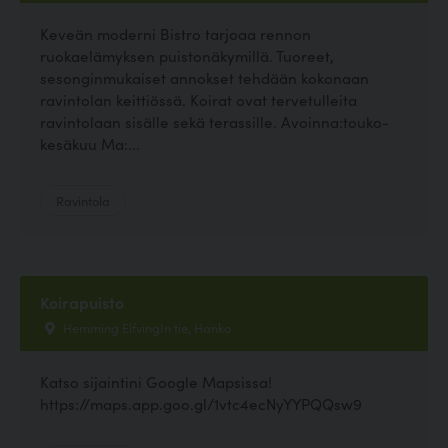
Keveän moderni Bistro tarjoaa rennon
ruokaelämyksen puistonäkymillä. Tuoreet,
sesonginmukaiset annokset tehdään kokonaan
ravintolan keittiössä. Koirat ovat tervetulleita
ravintolaan sisälle sekä terassille. Avoinna:touko-
kesäkuu Ma:...
Ravintola
Koirapuisto
Hemming ElfvingIn tie, Hanko
Katso sijaintini Google Mapsissa!
https://maps.app.goo.gl/1vtc4ecNyYYPQQsw9