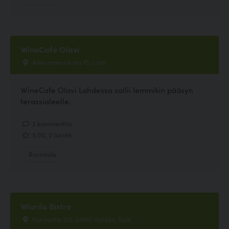
WineCafé Olavi
Aleksanterinkatu 10, Lahti
WineCafe Olavi Lahdessa sallii lemmikin pääsyn
terassialeelle.
2 kommenttia
5.00, 2 ääntä
Ravintola
Wiurila Bistro
Viurilantie 126, 24910 Halikko, Salo