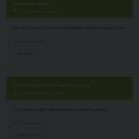
Oh my goodness
Vaasankatu 14, Helsinki
Koirat ja kissat ovat tervetulleita sisälle ja terassille.
1 kommenttia
Ravintola
Eläinlääkäriasema Mosku ja Myry
Jäämerentie 6, Sodankylä
Yksityinen eläinlääkäriasema Sodankylässä
1 kommenttia
Eläinlääkäri