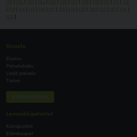
101
|
102
|
103
|
104
|
105
|
106
|
107
|
108
|
109
|
110
|
111
|
112
|
113
|
114
|
115
|
116
|
117
|
118
|
119
|
120
|
121
|
122
|
123
|
124
|
125
]
Sivusto
Etusivu
Palveluhaku
Lisää palvelu
Tietoa
Evästeasetukset
Lemmikkipalvelut
Koirapuistot
Eläinkaupat