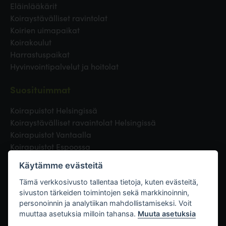
Eläinlääkärit
Koiraystävälliset ravintolat
Koirien uimapaikat
Koirakoulut
Harrastuspaikat
Hyvinvointipalvelut ja hoitolat
Suosituimmat
Koirapuistot Helsingissä
Koiraystävälliset ravaintolat Helsingissä
Koirapuistot Vantaalla
Koirapuistot Espoossa
Koirapuistot Turussa
Käytämme evästeitä
Eläinlääkäri Helsingissä
Koirapuistot Tampereella
Tämä verkkosivusto tallentaa tietoja, kuten evästeitä,
sivuston tärkeiden toimintojen sekä markkinoinnin,
personoinnin ja analytiikan mahdollistamiseksi. Voit
Linkit
muuttaa asetuksia milloin tahansa.
Muuta asetuksia