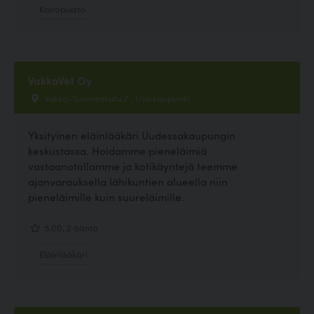
Koirapuisto
VakkaVet Oy
Vakka-Suomenkatu 7 , Uusikaupunki
Yksityinen eläinlääkäri Uudessakaupungin
keskustassa. Hoidamme pieneläimiä
vastaanotollamme ja kotikäyntejä teemme
ajanvarauksella lähikuntien alueella niin
pieneläimille kuin suureläimille.
5.00, 2 ääntä
Eläinlääkäri