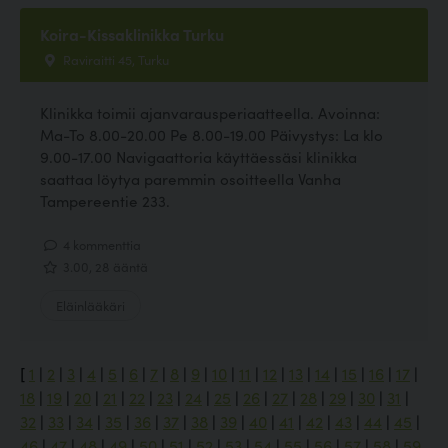
Koira-Kissaklinikka Turku
Raviraitti 45, Turku
Klinikka toimii ajanvarausperiaatteella. Avoinna:
Ma-To 8.00-20.00 Pe 8.00-19.00 Päivystys: La klo
9.00-17.00 Navigaattoria käyttäessäsi klinikka
saattaa löytya paremmin osoitteella Vanha
Tampereentie 233.
4 kommenttia
3.00, 28 ääntä
Eläinlääkäri
[
1
|
2
|
3
|
4
|
5
|
6
|
7
|
8
|
9
|
10
|
11
|
12
|
13
|
14
|
15
|
16
|
17
|
18
|
19
|
20
|
21
|
22
|
23
|
24
|
25
|
26
|
27
|
28
|
29
|
30
|
31
|
32
|
33
|
34
|
35
|
36
|
37
|
38
|
39
|
40
|
41
|
42
|
43
|
44
|
45
|
46
|
47
|
48
|
49
|
50
|
51
|
52
|
53
|
54
|
55
|
56
|
57
|
58
|
59