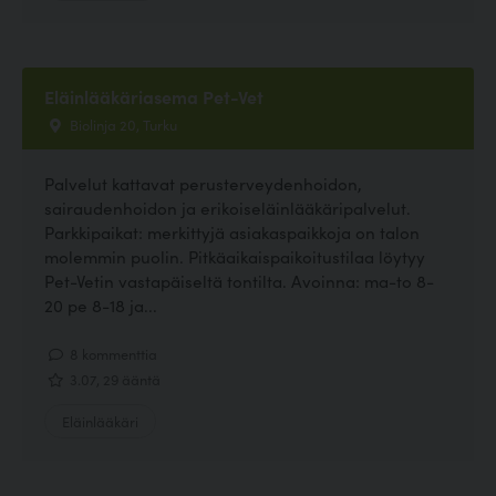
Eläinlääkäriasema Pet-Vet
Biolinja 20, Turku
Palvelut kattavat perusterveydenhoidon,
sairaudenhoidon ja erikoiseläinlääkäripalvelut.
Parkkipaikat: merkittyjä asiakaspaikkoja on talon
molemmin puolin. Pitkäaikaispaikoitustilaa löytyy
Pet-Vetin vastapäiseltä tontilta. Avoinna: ma-to 8-
20 pe 8-18 ja...
8 kommenttia
3.07, 29 ääntä
Eläinlääkäri