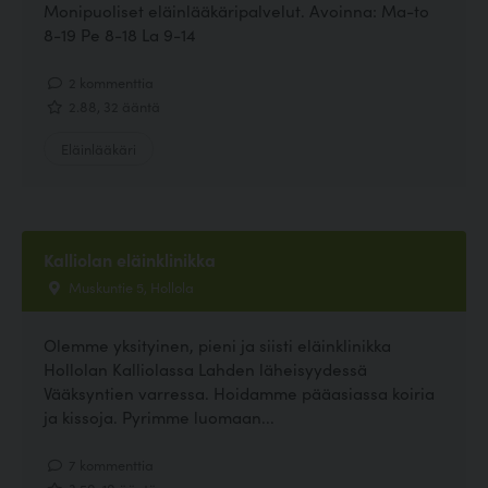
Monipuoliset eläinlääkäripalvelut. Avoinna: Ma-to
8-19 Pe 8-18 La 9-14
2 kommenttia
2.88, 32 ääntä
Eläinlääkäri
Kalliolan eläinklinikka
Muskuntie 5, Hollola
Olemme yksityinen, pieni ja siisti eläinklinikka
Hollolan Kalliolassa Lahden läheisyydessä
Vääksyntien varressa. Hoidamme pääasiassa koiria
ja kissoja. Pyrimme luomaan...
7 kommenttia