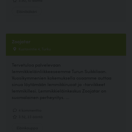
3.50, 10 ääntä
Eläinlääkäri
Zoojatar
Kustavintie 4, Turku
Tervetuloa palvelevaan
lemmikkieläinliikkeeseemme Turun Suikkilaan.
Vuosikymmenien kokemuksella osaamme auttaa
sinua löytämään lemmikkiruoat ja -tarvikkeet
lemmikillesi. Lemmikkieläinkeskus Zoojatar on
suomalainen perheyritys. ...
4 kommenttia
3.52, 23 ääntä
Eläinkauppa