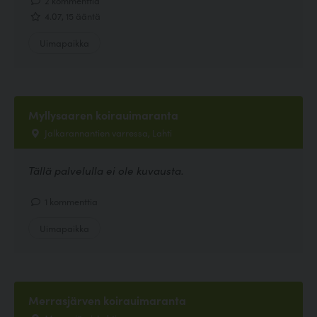
4.07, 15 ääntä
Uimapaikka
Myllysaaren koirauimaranta
Jalkarannantien varressa, Lahti
Tällä palvelulla ei ole kuvausta.
1 kommenttia
Uimapaikka
Merrasjärven koirauimaranta