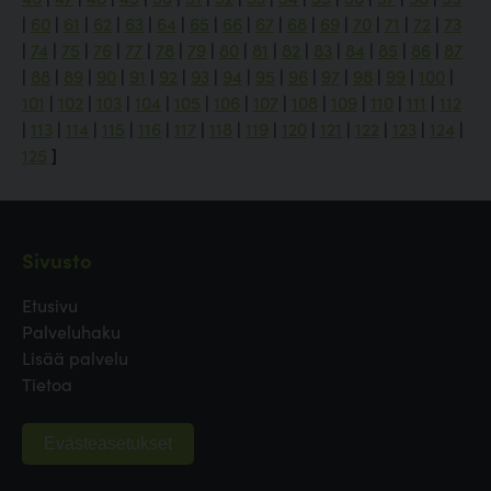
|
60
|
61
|
62
|
63
|
64
|
65
|
66
|
67
|
68
|
69
|
70
|
71
|
72
|
73
|
74
|
75
|
76
|
77
|
78
|
79
|
80
|
81
|
82
|
83
|
84
|
85
|
86
|
87
|
88
|
89
|
90
|
91
|
92
|
93
|
94
|
95
|
96
|
97
|
98
|
99
|
100
|
101
|
102
|
103
|
104
|
105
|
106
|
107
|
108
|
109
|
110
|
111
|
112
|
113
|
114
|
115
|
116
|
117
|
118
|
119
|
120
|
121
|
122
|
123
|
124
|
125
]
Sivusto
Etusivu
Palveluhaku
Lisää palvelu
Tietoa
Evästeasetukset