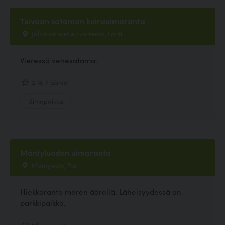
Teivaan sataman koirauimaranta
Jalkarannantien varressa, Lahti
Vieressä venesatama.
2.14, 7 ääntä
Uimapaikka
Mäntyluodon uimaranta
Mäntyluoto, Pori
Hiekkaranta meren äärellä. Läheisyydessä on
parkkipaikka.
2 kommenttia