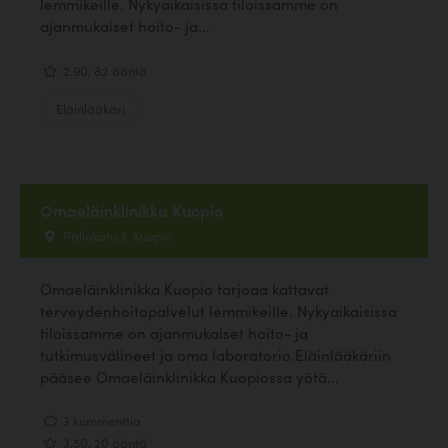
lemmikeille. Nykyaikaisissa tiloissamme on
ajanmukaiset hoito- ja...
2.90, 82 ääntä
Eläinlääkäri
Omaeläinklinikka Kuopio
Pallokatu 3, Kuopio
Omaeläinklinikka Kuopio tarjoaa kattavat
terveydenhoitopalvelut lemmikeille. Nykyaikaisissa
tiloissamme on ajanmukaiset hoito- ja
tutkimusvälineet ja oma laboratorio.Eläinlääkäriin
pääsee Omaeläinklinikka Kuopiossa yötä...
3 kommenttia
3.50, 20 ääntä