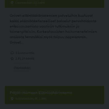
Launeenkatu 12, Lahti
Univet-eläinlääkäriasemien palveluihin kuuluvat
kaikki eläinlääketieteelliset palvelut perushoidosta
erikoisosaamista vaativiin tutkimuksiin ja
toimenpiteisiin. Korkeatasoisten hoitomenetelmien
ansiosta lemmikkisi myös toipuu nopeammin.
Univet...
3 kommenttia
2.81, 21 ääntä
Eläinlääkäri
Päijät-Hämeen Eläinlääkäriasema
Saimaankatu 18, Lahti