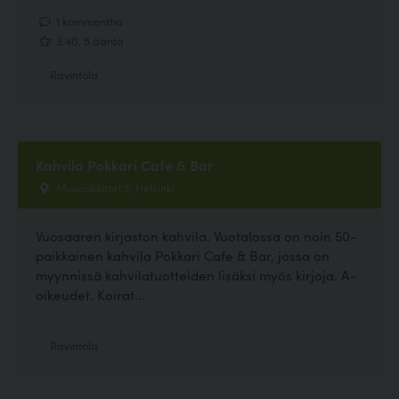
1 kommenttia
3.40, 5 ääntä
Ravintola
Kahvila Pokkari Cafe & Bar
Mosaiikkitori 2, Helsinki
Vuosaaren kirjaston kahvila. Vuotalossa on noin 50-
paikkainen kahvila Pokkari Cafe & Bar, jossa on
myynnissä kahvilatuotteiden lisäksi myös kirjoja. A-
oikeudet. Koirat...
Ravintola