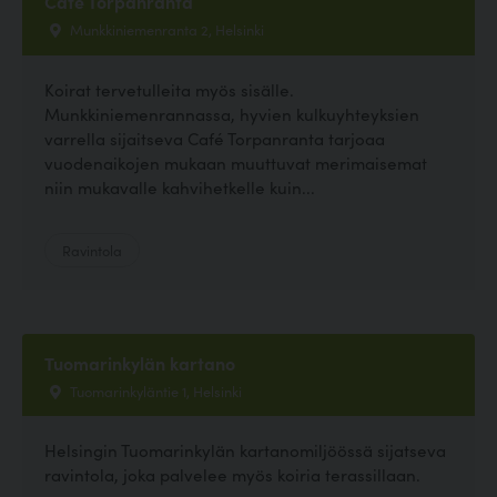
Cafe Torpanranta
Munkkiniemenranta 2, Helsinki
Koirat tervetulleita myös sisälle.
Munkkiniemenrannassa, hyvien kulkuyhteyksien
varrella sijaitseva Café Torpanranta tarjoaa
vuodenaikojen mukaan muuttuvat merimaisemat
niin mukavalle kahvihetkelle kuin...
Ravintola
Tuomarinkylän kartano
Tuomarinkyläntie 1, Helsinki
Helsingin Tuomarinkylän kartanomiljöössä sijatseva
ravintola, joka palvelee myös koiria terassillaan.