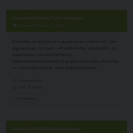
Omaeläinklinikka Turku Keskusta
Läntinen Pitkäkatu 17, Turku
Klinikalla on käytössä nykyaikainen välineistö, mm.
digitaalinen röntgen, ultraäänilaite, inhalaatio- ja
anestesian valvontalaitteisto,
laboratorioanalysaattorit ja päiväsairaala. Kissoille
on oma odotusaula, oma tutkimushuone...
1 kommenttia
3.16, 38 ääntä
Eläinlääkäri
Univet Lahti Eläinlääkäriasema