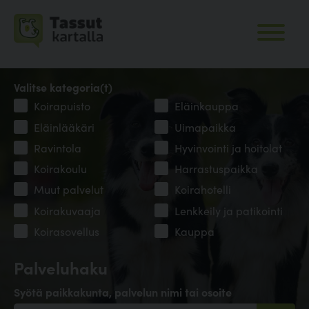
Valitse kategoria(t)
Koirapuisto
Eläinkauppa
Eläinlääkäri
Uimapaikka
Ravintola
Hyvinvointi ja hoitolat
Koirakoulu
Harrastuspaikka
Muut palvelut
Koirahotelli
Koirakuvaaja
Lenkkeily ja patikointi
Koirasovellus
Kauppa
Palveluhaku
Syötä paikkakunta, palvelun nimi tai osoite