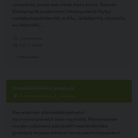
uimaranta, jonne saa viedä myös koiria. Rannan
(Camping Nyyssänniemi) läheisyydestä löytyy
rantalentopallokenttä, suihku, leikkikenttä, ravintola,
wc/käymälä,...
1 kommenttia
2.67, 3 ääntä
Uimapaikka
Omaeläinklinikka Jyväskylä
Gummeruksenkatu 8, Jyväskylä
Pieneläinten eläinlääkäripalvelut,
hyvinvointipalvelut sekä myymälä. Päivystämme
vuoden jokaisena päivänä!Omaeläinklinikka
Jyväskylä tarjoaa kattavat terveydenhoitopalvelut