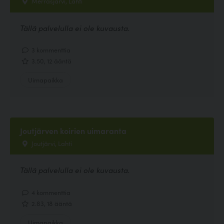
Merrasjärvi, Lahti
Tällä palvelulla ei ole kuvausta.
3 kommenttia
3.50, 12 ääntä
Uimapaikka
Joutjärven koirien uimaranta
Joutjärvi, Lahti
Tällä palvelulla ei ole kuvausta.
4 kommenttia
2.83, 18 ääntä
Uimapaikka