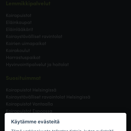
Lemmikkipalvelut
Koirapuistot
Eläinkaupat
Eläinlääkärit
Koiraystävälliset ravintolat
Koirien uimapaikat
Koirakoulut
Harrastuspaikat
Hyvinvointipalvelut ja hoitolat
Suosituimmat
Koirapuistot Helsingissä
Koiraystävälliset ravaintolat Helsingissä
Koirapuistot Vantaalla
Koirapuistot Espoossa
Koirapuistot Turussa
Käytämme evästeitä
Eläinlääkäri Helsingissä