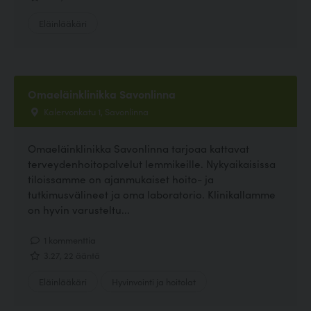
Eläinlääkäri
Omaeläinklinikka Savonlinna
Kalervonkatu 1, Savonlinna
Omaeläinklinikka Savonlinna tarjoaa kattavat
terveydenhoitopalvelut lemmikeille. Nykyaikaisissa
tiloissamme on ajanmukaiset hoito- ja
tutkimusvälineet ja oma laboratorio. Klinikallamme
on hyvin varusteltu...
1 kommenttia
3.27, 22 ääntä
Eläinlääkäri
Hyvinvointi ja hoitolat