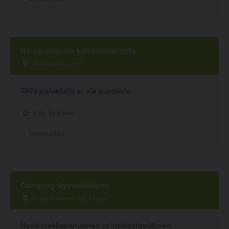
Herrasmannin koirauimaranta
Alasenjärvi, Lahti
Tällä palvelulla ei ole kuvausta.
3.50, 34 ääntä
Uimapaikka
Camping Nyyssänniemi
Nyyssänniementie, Keuruu
Hyvä hiekkapohjainen ja lapsiystävällinen