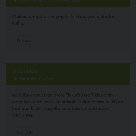
Makeisten outlet myymälä. Liikkeeseen esteetön
kulku.
Kauppa
BlaBlaBlaa
Tikkuraitti 13, Vantaa
Kahvila -lounasravintola Tikkurilassa Tikkuraitin
varrella. Koira saatulla siäsälle sekä terassille. Hyvä
lounaan lisäksi tarjolla leivoksia ym purtavaa
vitriinistä.
Ravintola