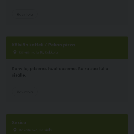
Ravintola
Kälviän kaffeli / Pekan pizza
Kälviänkatu 16, Kokkola
Kahvila, pitseria, huoltoasema. Koira saa tulla
sisälle.
Ravintola
Sexico
Itäkatu 1-7, Helsinki