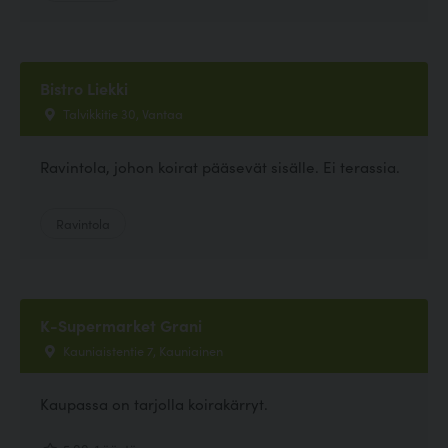
Bistro Liekki
Talvikkitie 30, Vantaa
Ravintola, johon koirat pääsevät sisälle. Ei terassia.
Ravintola
K-Supermarket Grani
Kauniaistentie 7, Kauniainen
Kaupassa on tarjolla koirakärryt.
5.00, 1 ääntä