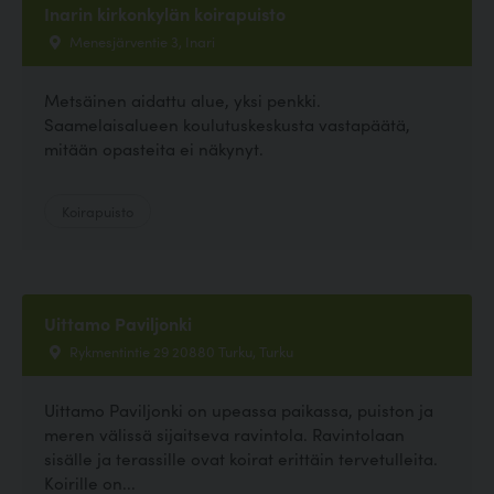
Inarin kirkonkylän koirapuisto
Menesjärventie 3, Inari
Metsäinen aidattu alue, yksi penkki.
Saamelaisalueen koulutuskeskusta vastapäätä,
mitään opasteita ei näkynyt.
Koirapuisto
Uittamo Paviljonki
Rykmentintie 29 20880 Turku, Turku
Uittamo Paviljonki on upeassa paikassa, puiston ja
meren välissä sijaitseva ravintola. Ravintolaan
sisälle ja terassille ovat koirat erittäin tervetulleita.
Koirille on...