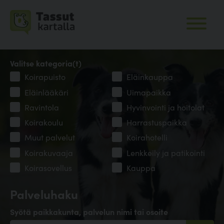
Valitse kategoria(t)
Koirapuisto
Eläinkauppa
Eläinlääkäri
Uimapaikka
Ravintola
Hyvinvointi ja hoitolat
Koirakoulu
Harrastuspaikka
Muut palvelut
Koirahotelli
Koirakuvaaja
Lenkkeily ja patikointi
Koirasovellus
Kauppa
Palveluhaku
Syötä paikkakunta, palvelun nimi tai osoite