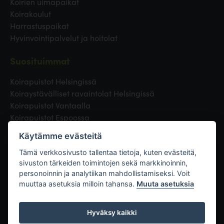
Koirien uimapaikat
Koirakoulut
Harrastuspaikat
Hyvinvointipalvelut ja hoitolat
Suosituimmat
Koirapuistot Helsingissä
Koiraystävälliset ravaintolat Helsingissä
Koirapuistot Vantaalla
Koirapuistot Espoossa
Koirapuistot Turussa
Käytämme evästeitä
Eläinlääkäri Helsingissä
Koirapuistot Tampereella
Tämä verkkosivusto tallentaa tietoja, kuten evästeitä,
sivuston tärkeiden toimintojen sekä markkinoinnin,
personoinnin ja analytiikan mahdollistamiseksi. Voit
Linkit
muuttaa asetuksia milloin tahansa.
Muuta asetuksia
Hyväksy kaikki