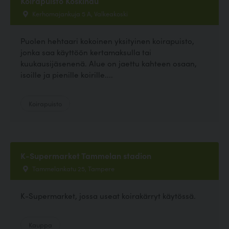
Koirapuisto Koskihau
Kerhomajankuja 5 A, Valkeakoski
Puolen hehtaari kokoinen yksityinen koirapuisto,
jonka saa käyttöön kertamaksulla tai
kuukausijäsenenä. Alue on jaettu kahteen osaan,
isoille ja pienille koirille....
Koirapuisto
K-Supermarket Tammelan stadion
Tammelankatu 25, Tampere
K-Supermarket, jossa useat koirakärryt käytössä.
Kauppa