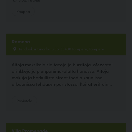
Kauppa
Ramona
Tehdaskartanonkatu 36, 33400 tampere, Tampere
Aitoja meksikolaisia tacoja ja burritoja. Mezcatel
drinkkejä ja pienpanimo-olutta hanassa. Aitoja
makuja ja herkullista street foodia kauniissa
urbaanissa tehdasympäristössä. Koirat erittäin...
Ravintola
Villa Promenade