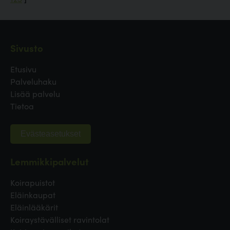
Sivusto
Etusivu
Palveluhaku
Lisää palvelu
Tietoa
Evästeasetukset
Lemmikkipalvelut
Koirapuistot
Eläinkaupat
Eläinlääkärit
Koiraystävälliset ravintolat