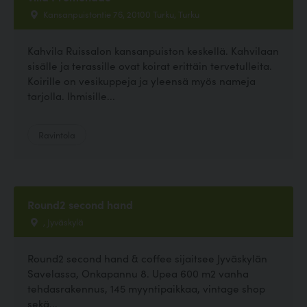
Kansanpuistontie 76, 20100 Turku, Turku
Kahvila Ruissalon kansanpuiston keskellä. Kahvilaan
sisälle ja terassille ovat koirat erittäin tervetulleita.
Koirille on vesikuppeja ja yleensä myös nameja
tarjolla. Ihmisille...
Ravintola
Round2 second hand
, Jyväskylä
Round2 second hand & coffee sijaitsee Jyväskylän
Savelassa, Onkapannu 8. Upea 600 m2 vanha
tehdasrakennus, 145 myyntipaikkaa, vintage shop
sekä...