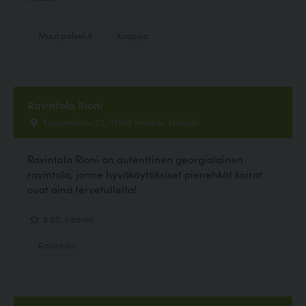
Muut palvelut
Kauppa
Ravintola Rioni
Kasarmikatu 25, 01300 Helsinki, Helsinki
Ravintola Rioni on autenttinen georgialainen
ravintola, jonne hyväkäytöksiset pienehköt koirat
ovat aina tervetulleita!
5.00, 1 ääntä
Ravintola