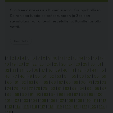
Sijaitsee ostoskeskus Itiksen sisällä, Kauppahallissa.
Koiran saa tuoda ostoskeskukseen ja Sexicon
ravintolaan koirat ovat tervetulleita. Koirille tarjolla
vettä.
Ravintola
[
1
|
2
|
3
|
4
|
5
|
6
|
7
|
8
|
9
|
10
|
11
|
12
|
13
|
14
|
15
|
16
|
17
|
18
|
19
|
20
|
21
|
22
|
23
|
24
|
25
|
26
|
27
|
28
|
29
|
30
|
31
|
32
|
33
|
34
|
35
|
36
|
37
|
38
|
39
|
40
|
41
|
42
|
43
|
44
|
45
|
46
|
47
|
48
|
49
|
50
|
51
|
52
|
53
|
54
|
55
|
56
|
57
|
58
|
59
|
60
|
61
|
62
|
63
|
64
|
65
|
66
|
67
|
68
|
69
|
70
|
71
|
72
|
73
|
74
|
75
|
76
|
77
|
78
|
79
|
80
|
81
|
82
|
83
|
84
|
85
|
86
|
87
|
88
|
89
|
90
|
91
|
92
|
93
|
94
|
95
|
96
|
97
|
98
|
99
|
100
|
101
|
102
|
103
|
104
|
105
|
106
|
107
|
108
|
109
|
110
|
111
|
112
|
113
|
114
|
115
|
116
|
117
|
118
|
119
|
120
|
121
|
122
|
123
|
124
|
125
]