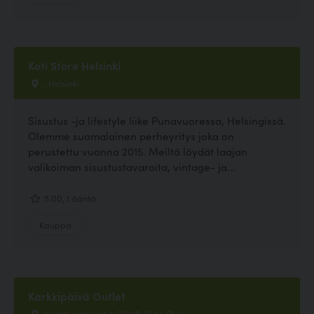
Koti Store Helsinki
, Helsinki
Sisustus -ja lifestyle liike Punavuoressa, Helsingissä.
Olemme suomalainen perheyritys joka on
perustettu vuonna 2015. Meiltä löydät laajan
valikoiman sisustustavaroita, vintage- ja...
5.00, 1 ääntä
Kauppa
Karkkipäivä Outlet
kaakkurinkulma 1, 90410 Oulu, Oulu