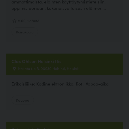
ammattimaista, eläinten käyttäytymistieteisiin,
oppimisteoriaan, kokonaisvaltaisesti eläimen...
5.00, 1 ääntä
Koirakoulu
Clas Ohlson Helsinki Itis
Itäkatu 1-5 B, 00930 Helsinki, Helsinki
Erikoisliiike: Kodinelektroniikka, Koti, Vapaa-aika
Kauppa