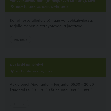
Vohvelikahvila Riihi (Immejärven kartano), Levi
Tuomikuruntie 136, 99130 Kittilä, Kittilä
Koirat tervetulleita sisätilaan vohvelikahvilassa,
tarjolla monenlaista syötävää ja juotavaa.
Ravintola
R-Kioski Kauklahti
Kauklahden asema, Espoo
Aukioloajat Maanantai – Perjantai 05:30 – 20:00
Lauantai 09:00 – 20:00 Sunnuntai 09:00 – 18:00
Kauppa