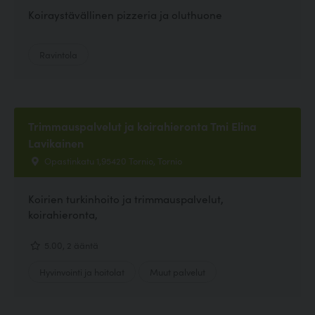
Koiraystävällinen pizzeria ja oluthuone
Ravintola
Trimmauspalvelut ja koirahieronta Tmi Elina
Lavikainen
Opastinkatu 1,95420 Tornio, Tornio
Koirien turkinhoito ja trimmauspalvelut,
koirahieronta,
5.00, 2 ääntä
Hyvinvointi ja hoitolat
Muut palvelut