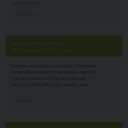
5.00, 15 ääntä
Eläinlääkäri
Unican Kulma -ravintola
Brahenkatu 2, 20100 Turku, Turku
Kulman ravintolaan ovat koirat lämpimästi
tervetulleita sisälel tai terassille - vettä ja
rapsutuksia tarjolla! Kulmasta lounas
noutopöydästä alkuiltaan saakka, sekä...
Ravintola