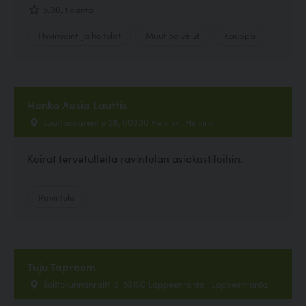
5.00, 1 ääntä
Hyvinvointi ja hoitolat
Muut palvelut
Kauppa
Hanko Aasia Lauttis
Lauttasaarentie 28, 00200 Helsinki, Helsinki
Koirat tervetulleita ravintolan asiakastiloihin.
Ravintola
Tuju Taproom
Soittokunnanraitti 2, 53100 Lappeenranta , Lappeenranta