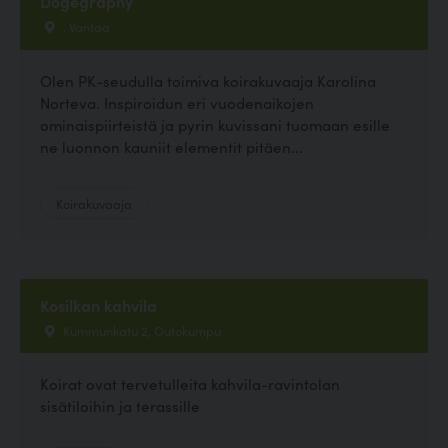
Dogegraphy
, Vantaa
Olen PK-seudulla toimiva koirakuvaaja Karolina
Norteva. Inspiroidun eri vuodenaikojen
ominaispiirteistä ja pyrin kuvissani tuomaan esille
ne luonnon kauniit elementit pitäen...
Koirakuvaaja
Kosilkan kahvila
Kummunkatu 2, Outokumpu
Koirat ovat tervetulleita kahvila-ravintolan
sisätiloihin ja terassille