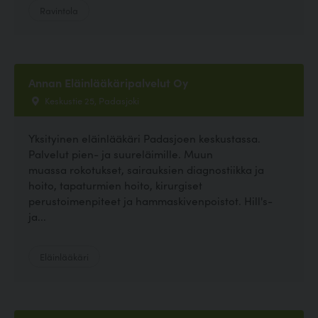
Ravintola
Annan Eläinlääkäripalvelut Oy
Keskustie 25, Padasjoki
Yksityinen eläinlääkäri Padasjoen keskustassa.
Palvelut pien- ja suureläimille. Muun
muassa rokotukset, sairauksien diagnostiikka ja
hoito, tapaturmien hoito, kirurgiset
perustoimenpiteet ja hammaskivenpoistot. Hill's-
ja...
Eläinlääkäri