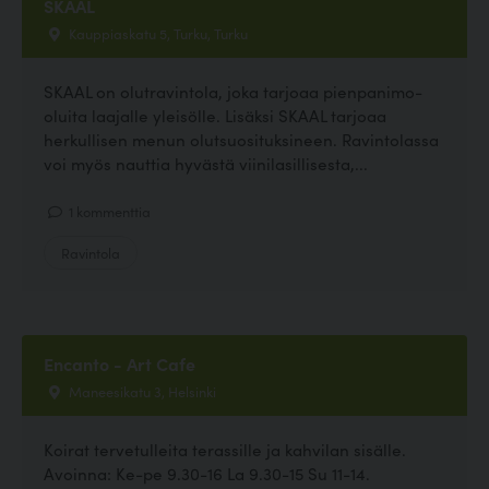
SKAAL
Kauppiaskatu 5, Turku, Turku
SKAAL on olutravintola, joka tarjoaa pienpanimo-
oluita laajalle yleisölle. Lisäksi SKAAL tarjoaa
herkullisen menun olutsuosituksineen. Ravintolassa
voi myös nauttia hyvästä viinilasillisesta,...
1 kommenttia
Ravintola
Encanto - Art Cafe
Maneesikatu 3, Helsinki
Koirat tervetulleita terassille ja kahvilan sisälle.
Avoinna: Ke-pe 9.30-16 La 9.30-15 Su 11-14.