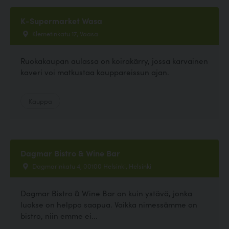
K-Supermarket Wasa
Klemetinkatu 17, Vaasa
Ruokakaupan aulassa on koirakärry, jossa karvainen
kaveri voi matkustaa kauppareissun ajan.
Kauppa
Dagmar Bistro & Wine Bar
Dagmarinkatu 4, 00100 Helsinki, Helsinki
Dagmar Bistro & Wine Bar on kuin ystävä, jonka
luokse on helppo saapua. Vaikka nimessämme on
bistro, niin emme ei...