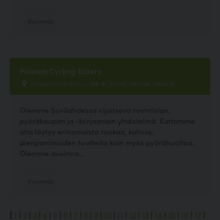
Ravintola
Peloton Cycling Eatery
Kaasutehtaankatu 1, rak. 8, 00540 Helsinki, Helsinki
Olemme Suvilahdessa sijaitseva ravintolan,
pyöräkaupan ja -korjaamon yhdistelmä. Kattomme
alta löytyy erinomaista ruokaa, kahvia,
pienpanimoiden tuotteita kuin myös pyörähuoltoa.
Olemme avoinna...
Ravintola
[
1
|
2
|
3
|
4
|
5
|
6
|
7
|
8
|
9
|
10
|
11
|
12
|
13
|
14
|
15
|
16
|
17
|