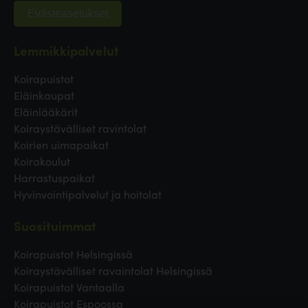
Evästeasetukset
Lemmikkipalvelut
Koirapuistot
Eläinkaupat
Eläinlääkärit
Koiraystävälliset ravintolat
Koirien uimapaikat
Koirakoulut
Harrastuspaikat
Hyvinvointipalvelut ja hoitolat
Suosituimmat
Koirapuistot Helsingissä
Koiraystävälliset ravaintolat Helsingissä
Koirapuistot Vantaalla
Koirapuistot Espoossa