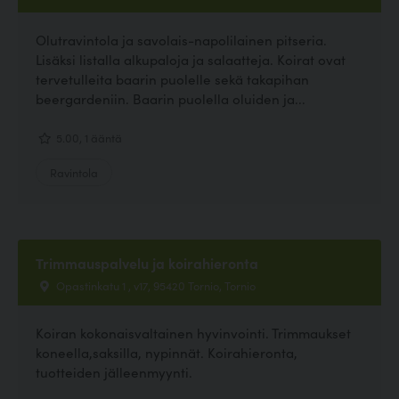
Olutravintola ja savolais-napolilainen pitseria.
Lisäksi listalla alkupaloja ja salaatteja. Koirat ovat
tervetulleita baarin puolelle sekä takapihan
beergardeniin. Baarin puolella oluiden ja...
5.00, 1 ääntä
Ravintola
Trimmauspalvelu ja koirahieronta
Opastinkatu 1 , v17, 95420 Tornio, Tornio
Koiran kokonaisvaltainen hyvinvointi. Trimmaukset
koneella,saksilla, nypinnät. Koirahieronta,
tuotteiden jälleenmyynti.