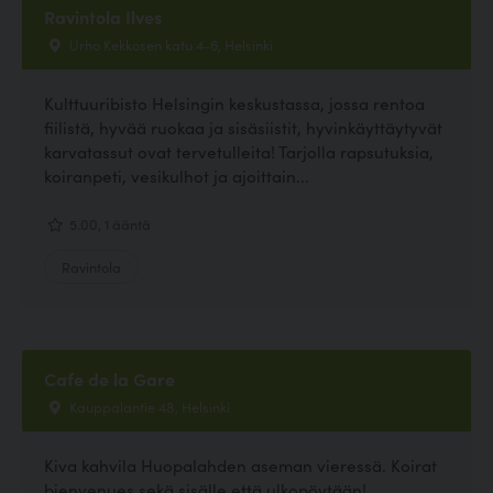
Ravintola Ilves
Urho Kekkosen katu 4-6, Helsinki
Kulttuuribisto Helsingin keskustassa, jossa rentoa
fiilistä, hyvää ruokaa ja sisäsiistit, hyvinkäyttäytyvät
karvatassut ovat tervetulleita! Tarjolla rapsutuksia,
koiranpeti, vesikulhot ja ajoittain...
5.00, 1 ääntä
Ravintola
Cafe de la Gare
Kauppalantie 48, Helsinki
Kiva kahvila Huopalahden aseman vieressä. Koirat
bienvenues sekä sisälle että ulkopöytään!