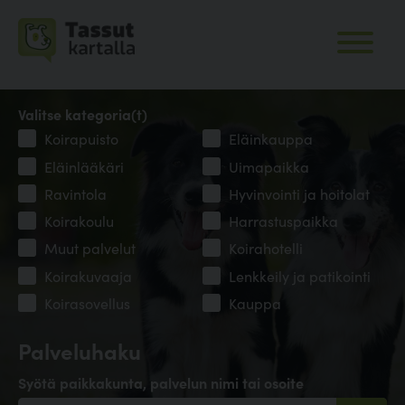
Valitse kategoria(t)
Koirapuisto
Eläinkauppa
Eläinlääkäri
Uimapaikka
Ravintola
Hyvinvointi ja hoitolat
Koirakoulu
Harrastuspaikka
Muut palvelut
Koirahotelli
Koirakuvaaja
Lenkkeily ja patikointi
Koirasovellus
Kauppa
Palveluhaku
Syötä paikkakunta, palvelun nimi tai osoite