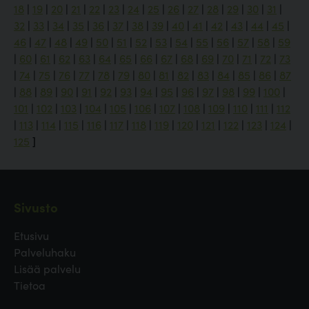
18
|
19
|
20
|
21
|
22
|
23
|
24
|
25
|
26
|
27
|
28
|
29
|
30
|
31
|
32
|
33
|
34
|
35
|
36
|
37
|
38
|
39
|
40
|
41
|
42
|
43
|
44
|
45
|
46
|
47
|
48
|
49
|
50
|
51
|
52
|
53
|
54
|
55
|
56
|
57
|
58
|
59
|
60
|
61
|
62
|
63
|
64
|
65
|
66
|
67
|
68
|
69
|
70
|
71
|
72
|
73
|
74
|
75
|
76
|
77
|
78
|
79
|
80
|
81
|
82
|
83
|
84
|
85
|
86
|
87
|
88
|
89
|
90
|
91
|
92
|
93
|
94
|
95
|
96
|
97
|
98
|
99
|
100
|
101
|
102
|
103
|
104
|
105
|
106
|
107
|
108
|
109
|
110
|
111
|
112
|
113
|
114
|
115
|
116
|
117
|
118
|
119
|
120
|
121
|
122
|
123
|
124
|
125
]
Sivusto
Etusivu
Palveluhaku
Lisää palvelu
Tietoa