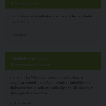
Kielotie 14, Vantaa
Ravintolamme liiketiloihin ovat koirat tervetulleita
myös sisälle.
Ravintola
Eläinklinikka Morelius
Kyösti Kallion tie 2, Helsinki
Eläinklinikka Morelius tarjoaa ensiluokkaista
palvelua lemmikillesi. Kodinomaiset toimitilamme
sijaitsevat keskeisellä paikalla Sipoon Nikkilässä ja
Helsingin Kulosaaressa.
1 kommenttia