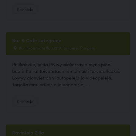
Ravintola
Bar & Cafe Lategame
Kuninkaankatu 19, 33210 Tampere, Tampere
Pelikahvila, josta löytyy alakerrasta myös pieni
baari. Koirat toivotetaan lämpimästi tervetulleeksi.
Löytyy ajanviettoon lautapelejä ja videopelejä.
Tarjolla mm. erilaisia leivonnaisia,...
Ravintola
Ravintola Zilla