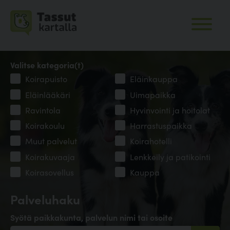
Valitse kategoria(t)
Koirapuisto
Eläinkauppa
Eläinlääkäri
Uimapaikka
Ravintola
Hyvinvointi ja hoitolat
Koirakoulu
Harrastuspaikka
Muut palvelut
Koirahotelli
Koirakuvaaja
Lenkkeily ja patikointi
Koirasovellus
Kauppa
Palveluhaku
Syötä paikkakunta, palvelun nimi tai osoite