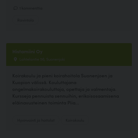
1 kommenttia
Ravintola
Histamiini Oy
Lahtelantie 56, Suonenjoki
Koirakoulu ja pieni koirahoitola Suonenjoen ja
Kuopion välissä. Kouluttajana
ongelmakoirakouluttaja, opettaja ja valmentaja.
Kursseja pennuista sennuihin, erikoisosaamisena
eläinavusteinen toiminta Piia...
Hyvinvointi ja hoitolat
Koirakoulu