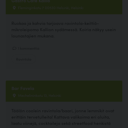
Gastro Cafe Kallio
Fleminginkatu 7 00530 Helsinki, Helsinki
Ruokaa ja kahvia tarjoava ravintola-keittiö-
mikroleipomo Kallion sydämessä. Koiria näkyy usein
lounastajien mukana.
1 kommenttia
Ravintola
Bar Favela
Mechelininkatu 13, Helsinki
Töölön coolein ravintola/baari, jonne lemmikit ovat
erittäin tervetulleita! Kattava valikoima eri oluita,
laatu viinejä, cocktaileja sekä streetfood henkistä