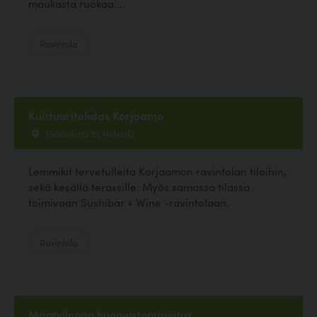
maukasta ruokaa....
Ravintola
Kulttuuritehdas Korjaamo
Töölönkatu 51, Helsinki
Lemmikit tervetulleita Korjaamon ravintolan tiloihin,
sekä kesällä terassille. Myös samassa tilassa
toimivaan Sushibar + Wine -ravintolaan.
Ravintola
Mäntylinnan huoneistomajoitus