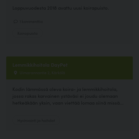
Loppuvuodesta 2018 avattu uusi koirapuisto.
1 kommenttia
Koirapuisto
Lemmikkihoitola DayPet
Uimarannantie 2, Kärkölä
Kodin lämmössä oleva koira- ja lemmikkihoitola,
jossa rakas karvainen ystäväsi ei joudu olemaan
hetkeäkään yksin, vaan viettää lomaa siinä missä...
Hyvinvointi ja hoitolat