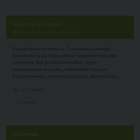
Suolahden koirakoulu
Virastokadun takana, Äänekoski
Suolahdessa toiminut n. 7v.koirakoulu,vetäjä
koulutettu kouluttaja,vetänyt vapaaehtoistyönä
toimintaa. Nyt 3v ollut kerhotilat. Hyvin
monipuolinen koulutus, eläinlääkäri käynyt
kouluttamassa, näyttelykoulutusta, hevostallilla...
2.67, 3 ääntä
Koirakoulu
kolo lounge