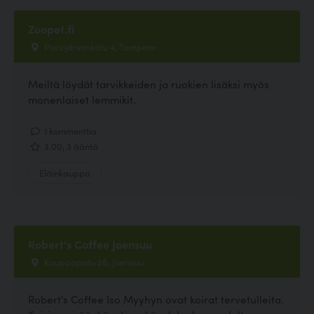
Zoopet.fi
Possijärvenkatu 4, Tampere
Meiltä löydät tarvikkeiden ja ruokien lisäksi myös
monenlaiset lemmikit.
1 kommenttia
3.00, 3 ääntä
Eläinkauppa
Robert's Coffee Joensuu
Kauppapatu 28, Joensuu
Robert's Coffee Iso Myyhyn ovat koirat tervetulleita.