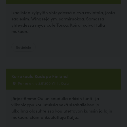
Ikaalisten kylpylän yhteydessä oleva ravintola, josta
saa esim. Wingsejä ym. sormiruokaa. Samassa
yhteydessä myös cafe Tosca. Koirat saivat tulla
mukaan...
Ravintola
Koirakoulu Kadape Finland
Pahkalantie 2,91200 Yli-Ii, Oulu
Järjestämme Oulun seudulla arkisin tunti- ja
viikonloppu koulutuksia sekä sisähalleissa ja
ulkoilma olosuhteissa koulutettavan kurssin ja lajin
mukaan. Eläintenkouluttaja Katja...