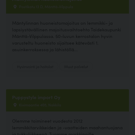
Postikatu 13 D, Mänttä-Vilppula
Mäntylinnan huoneistomajoitus on lemmikki- ja
lapsiystävällinen majoitusvaihtoehto Taidekaupunki
Mänttä-Vilppulassa. 50-luvun kerrostalon hyvin
varusteltu huoneisto sijaitsee kätevästi 1.
asuinkerroksessa ja lähistöllä...
Hyvinvointi ja hoitolat
Muut palvelut
Puppystyle import Oy
Kivimaantie 465, Nakkila
Olemme toimineet vuodesta 2012
lemmikkitarvikkeiden ja -vaatteiden maahantuojana
ja tukkuliikkeenä. Tuomme markkinoille