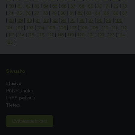
|
60
|
61
|
62
|
63
|
64
|
65
|
66
|
67
|
68
|
69
|
70
|
71
|
72
|
73
|
74
|
75
|
76
|
77
|
78
|
79
|
80
|
81
|
82
|
83
|
84
|
85
|
86
|
87
|
88
|
89
|
90
|
91
|
92
|
93
|
94
|
95
|
96
|
97
|
98
|
99
|
100
|
101
|
102
|
103
|
104
|
105
|
106
|
107
|
108
|
109
|
110
|
111
|
112
|
113
|
114
|
115
|
116
|
117
|
118
|
119
|
120
|
121
|
122
|
123
|
124
|
125
]
Sivusto
Etusivu
Palveluhaku
Lisää palvelu
Tietoa
Evästeasetukset