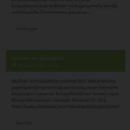
korkealaatuisia ja tarkkaan valittuja tuotteita koirille
sekä kissoille. Toimintamme perustuu...
Eläinkauppa
Heinolan Harjupaviljonki
Kauppakatu 30, Heinola
Idyllinen vohvelikahvila vuonna 1900 rakennetussa
jugendpaviljongissa Harjupuistossa, aivan Heinolan
kaupungin kupeessa. Koiraystävällinen terassi, myös
koiraparkki terassin vieressä. Avoinna 1.5.-31.8.
https://www.facebook.com/HeinolanHarjupaviljonki/
Ravintola