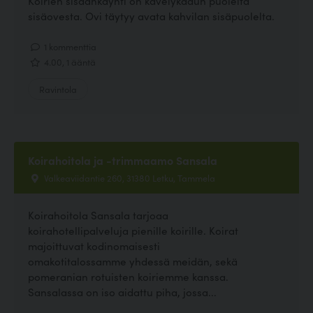
Koirien sisäänkäynti on kävelykadun puolelta
sisäovesta. Ovi täytyy avata kahvilan sisäpuolelta.
1 kommenttia
4.00, 1 ääntä
Ravintola
Koirahoitola ja -trimmaamo Sansala
Valkeaviidantie 260, 31380 Letku, Tammela
Koirahoitola Sansala tarjoaa
koirahotellipalveluja pienille koirille. Koirat
majoittuvat kodinomaisesti
omakotitalossamme yhdessä meidän, sekä
pomeranian rotuisten koiriemme kanssa.
Sansalassa on iso aidattu piha, jossa...