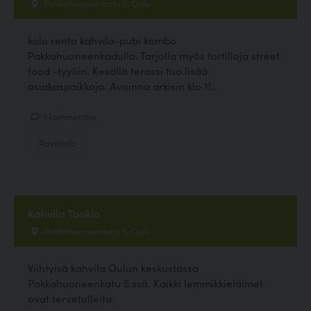
Pakkahuoneenkatu 5, Oulu
kolo rento kahvila-pubi kombo
Pakkahuoneenkadulla. Tarjolla myös tortilloja street
food -tyyliin. Kesällä terassi tuo lisää
asiakaspaikkoja. Avoinna arkisin klo 11...
1 kommenttia
Ravintola
Kahvila Tuokio
Pakkahuoneenkatu 5, Oulu
Viihtyisä kahvila Oulun keskustassa
Pakkahuoneenkatu 5:ssä. Kaikki lemmikkieläimet
ovat tervetulleita.