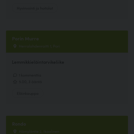
Hyvinvointi ja hoitolat
Porin Murre
Herralahdenraitti 1, Pori
Lemmikkieläintarvikeliike
1 kommenttia
5.00, 3 ääntä
Eläinkauppa
Rondo
Hämyläntie 2, Ikaalinen