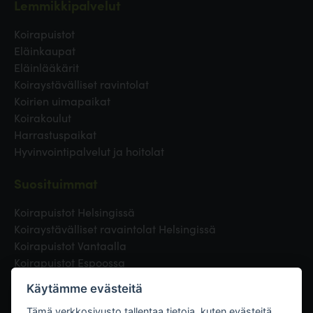
Lemmikkipalvelut
Koirapuistot
Eläinkaupat
Eläinlääkärit
Koiraystävälliset ravintolat
Koirien uimapaikat
Koirakoulut
Harrastuspaikat
Hyvinvointipalvelut ja hoitolat
Suosituimmat
Koirapuistot Helsingissä
Koiraystävälliset ravaintolat Helsingissä
Koirapuistot Vantaalla
Koirapuistot Espoossa
Koirapuistot Turussa
Käytämme evästeitä
Eläinlääkäri Helsingissä
Koirapuistot Tampereella
Tämä verkkosivusto tallentaa tietoja, kuten evästeitä,