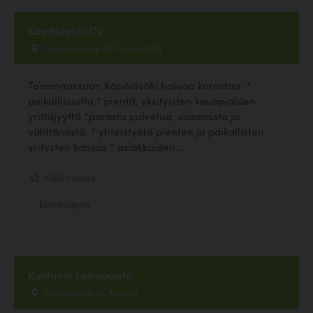
Käpäläväki Oy
Tampereentie 455, Lempäälä
Toiminnassaan Käpäläväki haluaa korostaa: *
paikallisuutta * pientä, yksityisten kauppiaiden
yrittäjyyttä *parasta palvelua, osaamista ja
välittämistä. * yhteistyötä pienten ja paikallisten
yritysten kanssa * asiakkaiden...
5.00, 1 ääntä
Eläinkauppa
Kustavin koirapuisto
Vähämaankuja, Kustavi