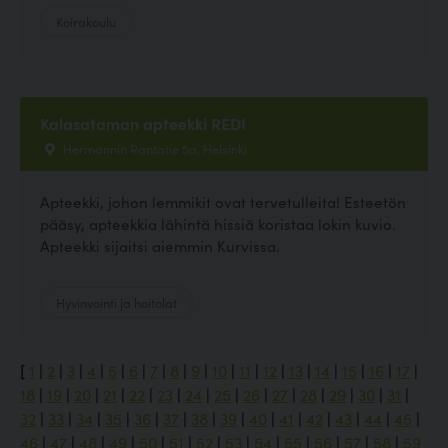
Koirakoulu
Kalasataman apteekki REDI
Hermannin Rantatie 5a, Helsinki
Apteekki, johon lemmikit ovat tervetulleita! Esteetön
pääsy, apteekkia lähintä hissiä koristaa lokin kuvio.
Apteekki sijaitsi aiemmin Kurvissa.
Hyvinvointi ja hoitolat
[
1
|
2
|
3
|
4
|
5
|
6
|
7
|
8
|
9
|
10
|
11
|
12
|
13
|
14
|
15
|
16
|
17
|
18
|
19
|
20
|
21
|
22
|
23
|
24
|
25
|
26
|
27
|
28
|
29
|
30
|
31
|
32
|
33
|
34
|
35
|
36
|
37
|
38
|
39
|
40
|
41
|
42
|
43
|
44
|
45
|
46
|
47
|
48
|
49
|
50
|
51
|
52
|
53
|
54
|
55
|
56
|
57
|
58
|
59