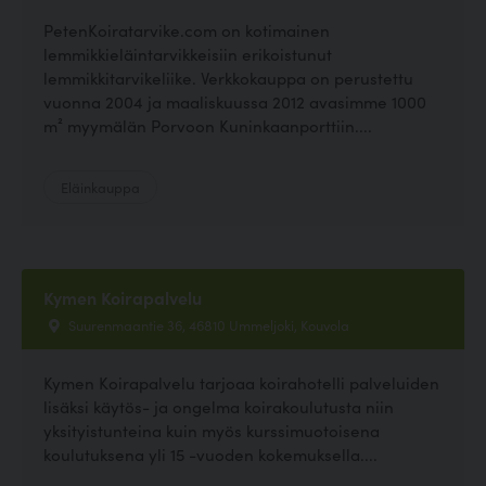
PetenKoiratarvike.com on kotimainen
lemmikkieläintarvikkeisiin erikoistunut
lemmikkitarvikeliike. Verkkokauppa on perustettu
vuonna 2004 ja maaliskuussa 2012 avasimme 1000
m² myymälän Porvoon Kuninkaanporttiin....
Eläinkauppa
Kymen Koirapalvelu
Suurenmaantie 36, 46810 Ummeljoki, Kouvola
Kymen Koirapalvelu tarjoaa koirahotelli palveluiden
lisäksi käytös- ja ongelma koirakoulutusta niin
yksityistunteina kuin myös kurssimuotoisena
koulutuksena yli 15 -vuoden kokemuksella....