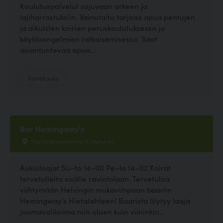
Koulutuspalvelut sujuvaan arkeen ja
lajiharrastuksiin. Vainutaito tarjoaa apua pentujen
ja aikuisten koirien peruskoulutuksessa ja
käytösongelmien ratkaisemisessa. Saat
asiantuntevaa apua...
Koirakoulu
Bar Hemingway's
Hietalahdenranta 11, Helsinki
Aukioloajat Su–to 14–00 Pe–la 14–02 Koirat
tervetulleita sisälle ravintolaan. Tervetuloa
viihtymään Helsingin mukavimpaan baariin
Hemingway's Hietalahteen! Baarista löytyy laaja
juomavalikoima niin oluen kuin viininkin...