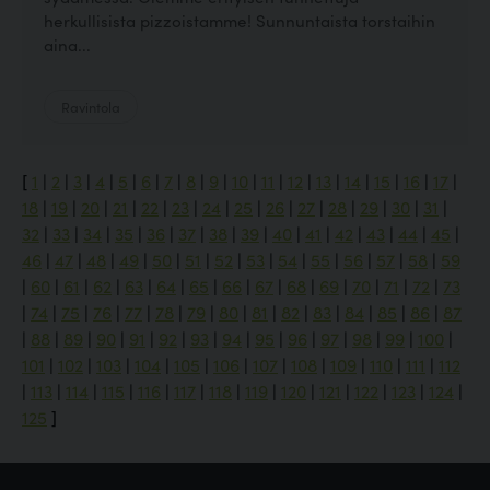
herkullisista pizzoistamme! Sunnuntaista torstaihin
aina...
Ravintola
[
1
|
2
|
3
|
4
|
5
|
6
|
7
|
8
|
9
|
10
|
11
|
12
|
13
|
14
|
15
|
16
|
17
|
18
|
19
|
20
|
21
|
22
|
23
|
24
|
25
|
26
|
27
|
28
|
29
|
30
|
31
|
32
|
33
|
34
|
35
|
36
|
37
|
38
|
39
|
40
|
41
|
42
|
43
|
44
|
45
|
46
|
47
|
48
|
49
|
50
|
51
|
52
|
53
|
54
|
55
|
56
|
57
|
58
|
59
|
60
|
61
|
62
|
63
|
64
|
65
|
66
|
67
|
68
|
69
|
70
|
71
|
72
|
73
|
74
|
75
|
76
|
77
|
78
|
79
|
80
|
81
|
82
|
83
|
84
|
85
|
86
|
87
|
88
|
89
|
90
|
91
|
92
|
93
|
94
|
95
|
96
|
97
|
98
|
99
|
100
|
101
|
102
|
103
|
104
|
105
|
106
|
107
|
108
|
109
|
110
|
111
|
112
|
113
|
114
|
115
|
116
|
117
|
118
|
119
|
120
|
121
|
122
|
123
|
124
|
125
]