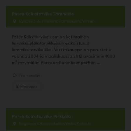
Peten Koiratarvike Tammisto
Sähkötie 2–6, Tammiston Ostospuisto, Vantaa
PetenKoiratarvike.com on kotimainen
lemmikkieläintarvikkeisiin erikoistunut
lemmikkitarvikeliike. Verkkokauppa on perustettu
vuonna 2004 ja maaliskuussa 2012 avasimme 1000
m² myymälän Porvoon Kuninkaanporttiin....
1 kommenttia
Eläinkauppa
Peten Koiratarvike Pirkkala
Saapastie 2, Kauppakeskus Veska, Pirkkala