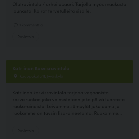
Olutravintola / urheilubaari. Tarjolla myös maukasta
lounasta. Koirat tervetulleita sisälle.
1 kommenttia
Ravintola
Katriinan Kasvisravintola
Kauppakatu 11, Jyväskylä
Katriinan kasvisravintola tarjoaa vegaanista
kasvisruokaa joka valmistetaan joka päivä tuoreista
raaka-aineista. Leivomme sämpylät joka aamu ja
ruokamme on täysin lisä-aineetonta. Ruokamme...
Ravintola