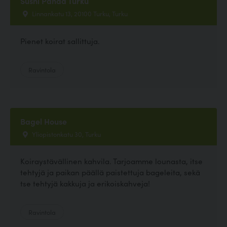
Sushi Panda Turku
Linnankatu 13, 20100 Turku, Turku
Pienet koirat sallittuja.
Ravintola
Bagel House
Yliopistonkatu 30, Turku
Koiraystävällinen kahvila. Tarjoamme lounasta, itse
tehtyjä ja paikan päällä paistettuja bageleita, sekä
tse tehtyjä kakkuja ja erikoiskahveja!
Ravintola