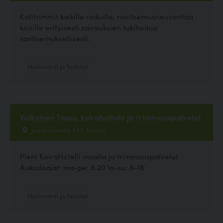
Kotitrimmit kaikille roduille, ravitsemusneuvontaa
koirille erityisesti sairauksien tukihoitoa
ravitsemuksellisesti.
Hyvinvointi ja hoitolat
Valkoinen Tassu, koirahoitola ja trimmauspalvelut
Juankoskentie 853, Kuopio
Pieni KoiraHotelli maalla ja trimmauspalvelut
Aukioloajat: ma-pe: 8.20 la-su: 8-18
Hyvinvointi ja hoitolat