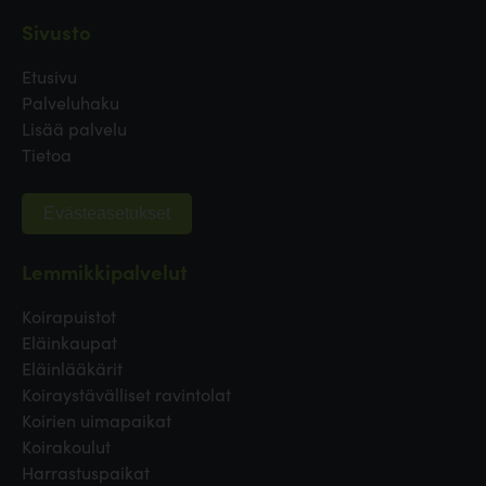
Sivusto
Etusivu
Palveluhaku
Lisää palvelu
Tietoa
Evästeasetukset
Lemmikkipalvelut
Koirapuistot
Eläinkaupat
Eläinlääkärit
Koiraystävälliset ravintolat
Koirien uimapaikat
Koirakoulut
Harrastuspaikat