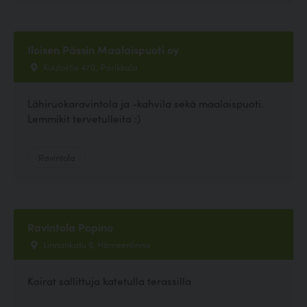
Iloisen Pässin Maalaispuoti oy
Kuutostie 470, Parikkala
Lähiruokaravintola ja -kahvila sekä maalaispuoti.
Lemmikit tervetulleita :)
Ravintola
Ravintola Popino
Linnankatu 6, Hämeenlinna
Koirat sallittuja katetulla terassilla