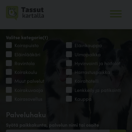
Valitse kategoria(t)
Koirapuisto
Eläinkauppa
Eläinlääkäri
Uimapaikka
Ravintola
Hyvinvointi ja hoitolat
Koirakoulu
Harrastuspaikka
Muut palvelut
Koirahotelli
Koirakuvaaja
Lenkkeily ja patikointi
Koirasovellus
Kauppa
Palveluhaku
Syötä paikkakunta, palvelun nimi tai osoite