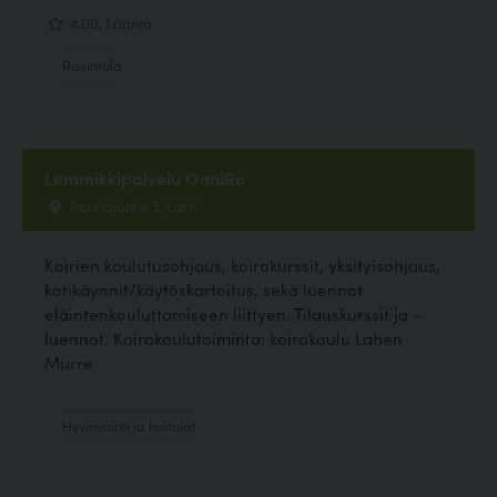
4.00, 1 ääntä
Ravintola
Lemmikkipalvelu OnniRo
Puurtajantie 3, Lahti
Koirien koulutusohjaus, koirakurssit, yksityisohjaus,
kotikäynnit/käytöskartoitus, sekä luennot
eläintenkouluttamiseen liittyen. Tilauskurssit ja -
luennot. Koirakoulutoiminta: koirakoulu Lahen
Murre
Hyvinvointi ja hoitolat