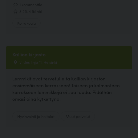
1 kommenttia
3.25, 4 ääntä
Koirakoulu
Kallion kirjasto
Viides linja 11, Helsinki
Lemmikit ovat tervetulleita Kallion kirjaston
ensimmäiseen kerrokseen! Toiseen ja kolmanteen
kerrokseen lemmikkejä ei saa tuoda. Pidäthän
omasi aina kytkettynä.
Hyvinvointi ja hoitolat
Muut palvelut