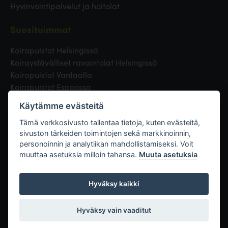
Hyvinvointipalvelut ja hoitolat
Suosituimmat
Koirapuistot Helsingissä
Koiraystävälliset ravaintolat Helsingissä
Koirapuistot Vantaalla
Koirapuistot Espoossa
Koirapuistot Turussa
Käytämme evästeitä
Eläinlääkäri Helsingissä
Koirapuistot Tampereella
Tämä verkkosivusto tallentaa tietoja, kuten evästeitä,
sivuston tärkeiden toimintojen sekä markkinoinnin,
personoinnin ja analytiikan mahdollistamiseksi. Voit
Linkit
muuttaa asetuksia milloin tahansa.
Muuta asetuksia
Hyväksy kaikki
Hyväksy vain vaaditut