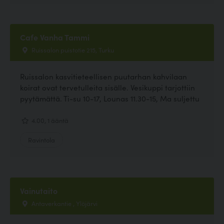
Cafe Vanha Tammi
Ruissalon puistotie 215, Turku
Ruissalon kasvitieteellisen puutarhan kahvilaan
koirat ovat tervetulleita sisälle. Vesikuppi tarjottiin
pyytämättä. Ti-su 10-17, Lounas 11.30-15, Ma suljettu
4.00, 1 ääntä
Ravintola
Vainutaito
Antaverkantie , Ylöjärvi