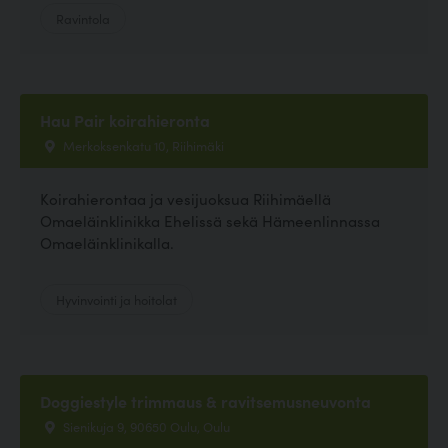
Ravintola
Hau Pair koirahieronta
Merkoksenkatu 10, Riihimäki
Koirahierontaa ja vesijuoksua Riihimäellä
Omaeläinklinikka Ehelissä sekä Hämeenlinnassa
Omaeläinklinikalla.
Hyvinvointi ja hoitolat
Doggiestyle trimmaus & ravitsemusneuvonta
Sienikuja 9, 90650 Oulu, Oulu