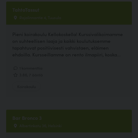
TahtoTassut
Rajalinnantie 4, Tuusula
Pieni koirakoulu Kellokoskella! Kurssivalikoimamme
on suhteellisen laaja ja kaikki koulutuksemme
tapahtuvat positiivisesti vahvistaen, eläimen
ehdoilla. Kursseillamme on rento ilmapiiri, koska...
1 kommenttia
3.86, 7 ääntä
Koirakoulu
Bar Bronco 3
Albertinkatu 36, Helsinki