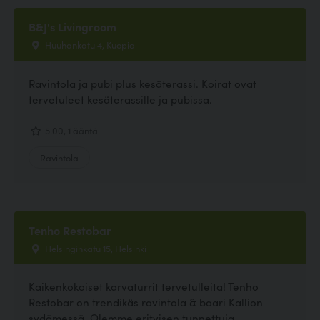
B&J's Livingroom
Huuhankatu 4, Kuopio
Ravintola ja pubi plus kesäterassi. Koirat ovat
tervetuleet kesäterassille ja pubissa.
5.00, 1 ääntä
Ravintola
Tenho Restobar
Helsinginkatu 15, Helsinki
Kaikenkokoiset karvaturrit tervetulleita! Tenho
Restobar on trendikäs ravintola & baari Kallion
sydämessä. Olemme erityisen tunnettuja