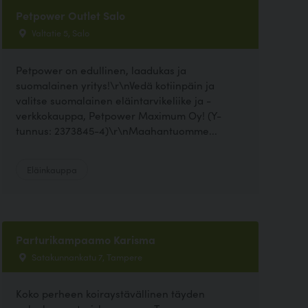
Petpower Outlet Salo
Valtatie 5, Salo
Petpower on edullinen, laadukas ja
suomalainen yritys!\r\nVedä kotiinpäin ja
valitse suomalainen eläintarvikeliike ja -
verkkokauppa, Petpower Maximum Oy! (Y-
tunnus: 2373845-4)\r\nMaahantuomme...
Eläinkauppa
Parturikampaamo Karisma
Satakunnankatu 7, Tampere
Koko perheen koiraystävällinen täyden