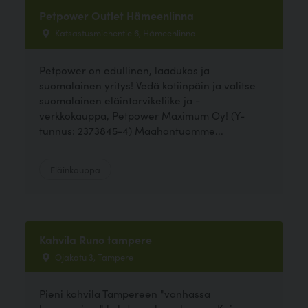
Petpower Outlet Hämeenlinna
Katsastusmiehentie 6, Hämeenlinna
Petpower on edullinen, laadukas ja
suomalainen yritys! Vedä kotiinpäin ja valitse
suomalainen eläintarvikeliike ja -
verkkokauppa, Petpower Maximum Oy! (Y-
tunnus: 2373845-4) Maahantuomme...
Eläinkauppa
Kahvila Runo tampere
Ojakatu 3, Tampere
Pieni kahvila Tampereen "vanhassa