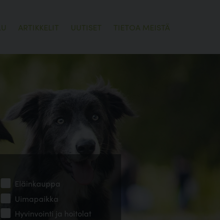
LU
ARTIKKELIT
UUTISET
TIETOA MEISTÄ
Eläinkauppa
Uimapaikka
Hyvinvointi ja hoitolat