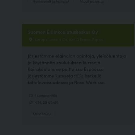
Hyvinvointi ja hoitolat
Muut palvelut
Suomen Eläinkoulutuskeskus Oy
Karapellontie 4 Cb, 02610 Espoo, Espoo
Järjestämme eläinalan opintoja, yleisöluentoja
ja käytännön koulutuksen kursseja.
Koirakoulumme puitteissa Espoossa
järjestämme kursseja tällä hetkellä
tottelevaisuudessa ja Nose Workissa.
1 kommenttia
4.14, 29 ääntä
Koirakoulu