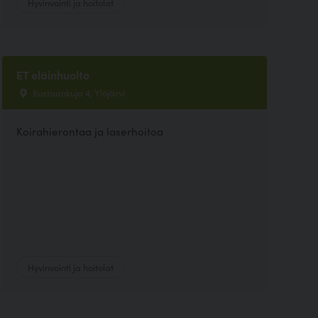
Hyvinvointi ja hoitolat
ET eläinhuolto
Kustaankuja 4, Ylöjärvi
Koirahierontaa ja laserhoitoa
Hyvinvointi ja hoitolat