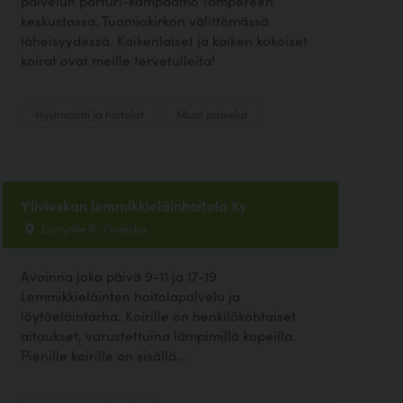
palvelun parturi-kampaamo Tampereen
keskustassa. Tuomiokirkon välittömässä
läheisyydessä. Kaikenlaiset ja kaiken kokoiset
koirat ovat meille tervetulleita!
Hyvinvointi ja hoitolat
Muut palvelut
Ylivieskan lemmikkieläinhoitola Ky
Löytyntie 8, Ylivieska
Avoinna joka päivä 9-11 ja 17-19
Lemmikkieläinten hoitolapalvelu ja
löytöeläintarha. Koirille on henkilökohtaiset
aitaukset, varustettuina lämpimillä kopeilla.
Pienille koirille on sisällä...