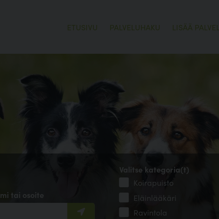
ETUSIVU
PALVELUHAKU
LISÄÄ PALVE
Valitse kategoria(t)
Koirapuisto
mi tai osoite
Eläinlääkäri
Ravintola