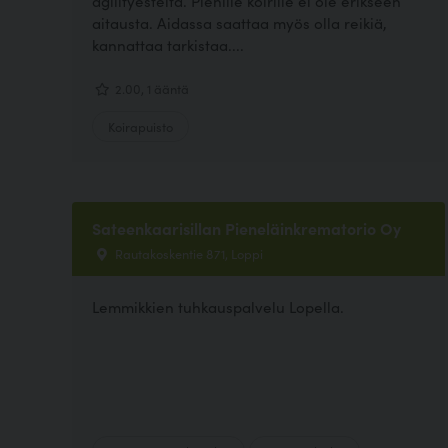
agilityesteitä. Pienille koirille ei ole erikseen
aitausta. Aidassa saattaa myös olla reikiä,
kannattaa tarkistaa....
2.00, 1 ääntä
Koirapuisto
Sateenkaarisillan Pieneläinkrematorio Oy
Rautakoskentie 871, Loppi
Lemmikkien tuhkauspalvelu Lopella.