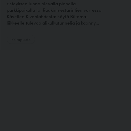
risteyksen luona olevalla pienellä
parkkipaikalla tai Ruukinmestarintien varressa.
Kävellen Kivenlahdesta: Käytä Biltema-
liikkeelle tulevaa alikulkutunnelia ja käänny...
Koirapuisto