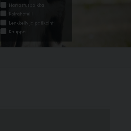
Harrastuspaikka
Koirahotelli
Lenkkeily ja patikointi
Kauppa