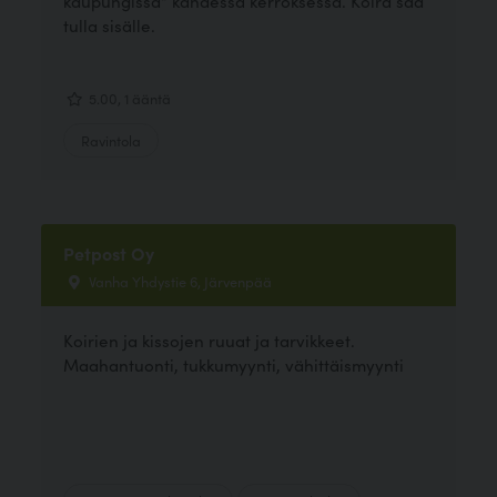
kaupungissa" kahdessa kerroksessa. Koira saa
tulla sisälle.
5.00, 1 ääntä
Ravintola
Petpost Oy
Vanha Yhdystie 6, Järvenpää
Koirien ja kissojen ruuat ja tarvikkeet.
Maahantuonti, tukkumyynti, vähittäismyynti