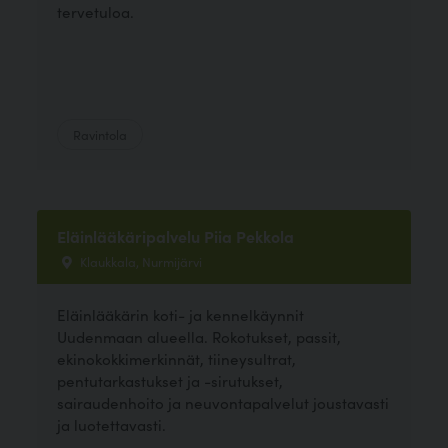
tervetuloa.
Ravintola
Eläinlääkäripalvelu Piia Pekkola
Klaukkala, Nurmijärvi
Eläinlääkärin koti- ja kennelkäynnit
Uudenmaan alueella. Rokotukset, passit,
ekinokokkimerkinnät, tiineysultrat,
pentutarkastukset ja -sirutukset,
sairaudenhoito ja neuvontapalvelut joustavasti
ja luotettavasti.