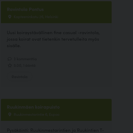
Ravintola Pontus
Kapteeninkatu 26, Helsinki
Uusi koiraystävällinen fine casual -ravintola,
jossa koirat ovat tietenkin tervetulleita myös
sisälle.
3 kommenttia
5.00, 1 ääntä
Ravintola
Ruukinmäen koirapuisto
Ruukinmestarintie 6, Espoo
Pysäköinti: Ruukinmestarintien ja Ruukintien T-