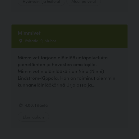
Hyvinvointi ja hoitolat
Muut palvelut
Mimmivet
Valtatie 19, Muhos
Mimmivet tarjoaa eläinlääkintäpalveluita
pieneläinten ja hevosten omistajille.
Mimmivetin eläinlääkäri on Nina (Ninni)
Lindström-Kippola. Hän on toiminut aiemmin
kunnaneläinlääkärinä Urjalassa ja...
4.00, 1 ääntä
Eläinlääkäri