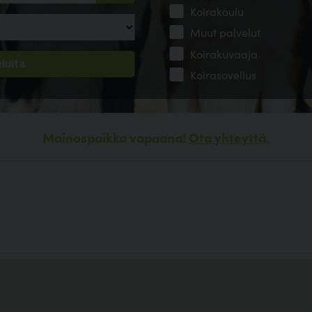
Koirakoulu
Muut palvelut
Koirakuvaaja
Koirasovellus
Mainospaikka vapaana!
Ota yhteyttä.