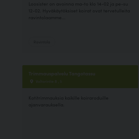
Loosister on avoinna ma-to klo 14-02 ja pe-su
12-02. Hyväkäytöksiset koirat ovat tervetulleita
ravintolaamme...
Ravintola
Trimmauspalvelu Tangotassu
Valtarintie 8 , Ii
Kotitrimmauksia kaikille koiraroduille
ajanvarauksella.