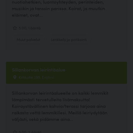
nuotiohetkien, luontoyhteyden, perinteiden,
musiikin ja tanssin parissa. Koirat, ja muutkin
eläimet, ovat...
5.00, 1 ääntä
Muut palvelut
Lenkkeily ja patikointi
Sillankorvan leirintäalue
Kirkkotie 295, Evijärvi
Sillankorvan leirintäalueelle on kaikki lemmikit
lämpimästi tervetulleita lisämaksutta!
Koiraystävällinen kahvio/terassi tarjoaa aina
raikasta vettä lemmikillesi. Meillä leiriydytään
väljästi, sekä pidämme aina...
5.00, 2 ääntä