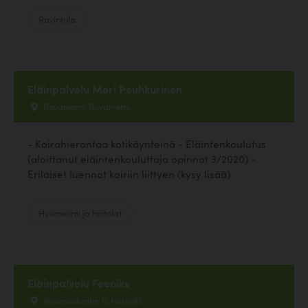
Ravintola
Eläinpalvelu Meri Peuhkurinen
Rovaniemi, Rovaniemi
- Koirahierontaa kotikäynteinä - Eläintenkoulutus
(aloittanut eläintenkouluttaja opinnot 3/2020) -
Erilaiset luennot koiriin liittyen (kysy lisää)
Hyvinvointi ja hoitolat
Eläinpalvelu Feeniks
Valuraudantie 11, Helsinki