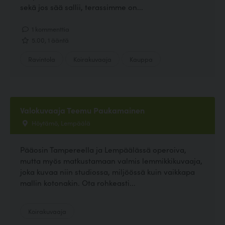
sekä jos sää sallii, terassimme on...
1 kommenttia
5.00, 1 ääntä
Ravintola
Koirakuvaaja
Kauppa
Valokuvaaja Teemu Paukamainen
Höytämö, Lempäälä
Pääosin Tampereella ja Lempäälässä operoiva,
mutta myös matkustamaan valmis lemmikkikuvaaja,
joka kuvaa niin studiossa, miljöössä kuin vaikkapa
mallin kotonakin. Ota rohkeasti...
Koirakuvaaja