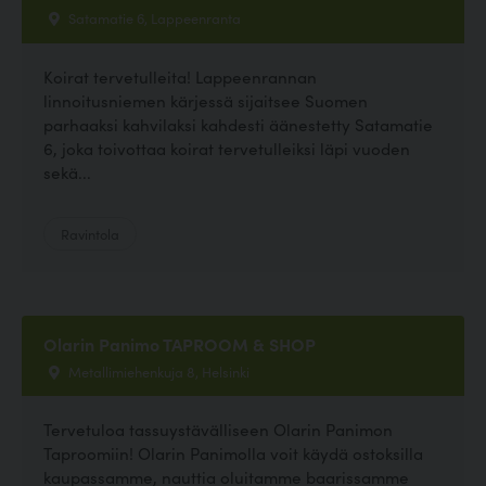
Satamatie 6, Lappeenranta
Koirat tervetulleita! Lappeenrannan
linnoitusniemen kärjessä sijaitsee Suomen
parhaaksi kahvilaksi kahdesti äänestetty Satamatie
6, joka toivottaa koirat tervetulleiksi läpi vuoden
sekä...
Ravintola
Olarin Panimo TAPROOM & SHOP
Metallimiehenkuja 8, Helsinki
Tervetuloa tassuystävälliseen Olarin Panimon
Taproomiin! Olarin Panimolla voit käydä ostoksilla
kaupassamme, nauttia oluitamme baarissamme