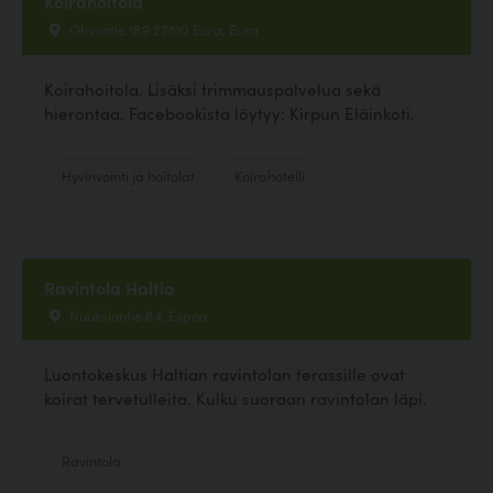
Koirahoitola
Ohvontie 189 27510 Eura, Eura
Koirahoitola. Lisäksi trimmauspalvelua sekä
hierontaa. Facebookista löytyy: Kirpun Eläinkoti.
Hyvinvointi ja hoitolat
Koirahotelli
Ravintola Haltia
Nuuksiontie 84, Espoo
Luontokeskus Haltian ravintolan terassille ovat
koirat tervetulleita. Kulku suoraan ravintolan läpi.
Ravintola