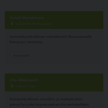
Hotelli Metsähirvas
Toukolantie 49, Rovaniemi
Lemmikkiystävällinen metsähotelli Rovaniemellä
Kemijoen rannassa.
Koirahotelli
Ulla Hillebrandt
Virkkala, Lohja
Koiraystävällinen musiikin- ja matkailualan
pienyritys joka tarjoaa palveluita metsäretkien,