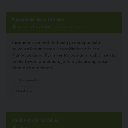
Pieneläinklinikka HAUska
Ravitallinkuja 8 96100 Rovaniemi, Rovaniemi
Tarjoamme ammattitaitoista ja monipuolista
palvelua Rovaniemen Hevosklinikan tiloissa
Mäntyvaarassa. Pyrimme tarjoamaan rauhallisen ja
miellyttävän tunnelman, jotta myös arempienkin
eläinten hoitaminen...
1 kommenttia
Eläinlääkäri
Paulus-mobiilisovellus
, Akaa