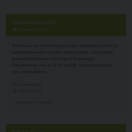
Trimmaus Fancy Tail
Mailakatu 4, Lahti
Trimmaus- ja turkinhoitopalvelut kaikenkokoisille ja
kaikenkarvaisille koirille sekä kissoille. Koulutettu,
ammattitutkinnon suorittanut trimmaaja.
Palvelemme ma-su 9-20 välillä. Myynnissä myös
mm. laadukkaat...
2 kommenttia
5.00, 5 ääntä
Hyvinvointi ja hoitolat
Bistro Naapuri