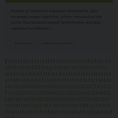
Aidattu yli hehtaarin kokoinen koirametsä, jota
varataan omaan käyttöön, jolloin metsässä ei ole
muita. Elometsässä pääset lenkittämään koiraasi
vapaana turvallisesti....
Koirapuisto
Lenkkeily ja patikointi
[
1
|
2
|
3
|
4
|
5
|
6
|
7
|
8
|
9
|
10
|
11
|
12
|
13
|
14
|
15
|
16
|
17
|
18
|
19
|
20
|
21
|
22
|
23
|
24
|
25
|
26
|
27
|
28
|
29
|
30
|
31
|
32
|
33
|
34
|
35
|
36
|
37
|
38
|
39
|
40
|
41
|
42
|
43
|
44
|
45
|
46
|
47
|
48
|
49
|
50
|
51
|
52
|
53
|
54
|
55
|
56
|
57
|
58
|
59
|
60
|
61
|
62
|
63
|
64
|
65
|
66
|
67
|
68
|
69
|
70
|
71
|
72
|
73
|
74
|
75
|
76
|
77
|
78
|
79
|
80
|
81
|
82
|
83
|
84
|
85
|
86
|
87
|
88
|
89
|
90
|
91
|
92
|
93
|
94
|
95
|
96
|
97
|
98
|
99
|
100
|
101
|
102
|
103
|
104
|
105
|
106
|
107
|
108
|
109
|
110
|
111
|
112
|
113
|
114
|
115
|
116
|
117
|
118
|
119
|
120
|
121
|
122
|
123
|
124
|
125
]