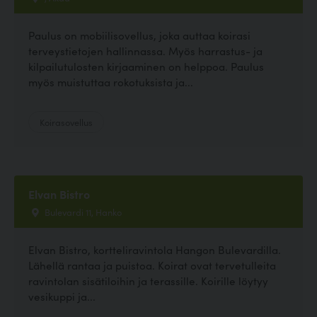
Paulus on mobiilisovellus, joka auttaa koirasi
terveystietojen hallinnassa. Myös harrastus- ja
kilpailutulosten kirjaaminen on helppoa. Paulus
myös muistuttaa rokotuksista ja...
Koirasovellus
Elvan Bistro
Bulevardi 11, Hanko
Elvan Bistro, kortteliravintola Hangon Bulevardilla.
Lähellä rantaa ja puistoa. Koirat ovat tervetulleita
ravintolan sisätiloihin ja terassille. Koirille löytyy
vesikuppi ja...