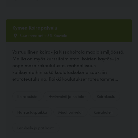
Kymen Koirapalvelu
Suurenmaantie 36, Kouvola
Vastuullinen koira- ja kissahoitola maalaismiljöössä.
Meillä on myös kurssitoimintaa, koirien käytös- ja
ongelmakoirakoulutusta, mahdollisuus
kotikäynteihin sekä koulutuskokonaisuuksiin
etätoteutuksina. Kaikki koulutukset toteutamme...
Koirapuisto
Hyvinvointi ja hoitolat
Koirakoulu
Harrastuspaikka
Muut palvelut
Koirahotelli
Lenkkeily ja patikointi