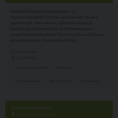
Ammattitaitoiset koirankoulutus- ja
hyvinvointipalvelut koirille omistajineen; kurssit,
tapahtumat, tilavuokraus, yksityiskoulutus ja
kotikäynnit. Harrastuslajit, arkitottelevaisuus,
ongelmakäyttäytyminen. Pienimuotoiset ulkoilutus-
ja hoitopalvelut. Koulutustila 150m2...
3 kommenttia
3.21, 14 ääntä
Hyvinvointi ja hoitolat
Koirakoulu
Harrastuspaikka
Muut palvelut
Koirakuvaaja
Koirametsä Elometsä
Valtolantie 61, Lempäälä