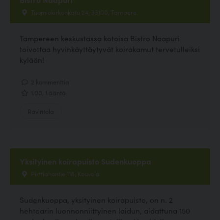
Tuomiokirkonkatu 24, 33100, Tampere
Tampereen keskustassa kotoisa Bistro Naapuri
toivottaa hyvinkäyttäytyvät koirakamut tervetulleiksi
kylään!
2 kommenttia
1.00, 1 ääntä
Ravintola
Yksityinen koirapuisto Sudenkuoppa
Pirttiahontie 118, Kouvola
Sudenkuoppa, yksityinen koirapuisto, on n. 2
hehtaarin luonnonniittyinen laidun, aidattuna 150