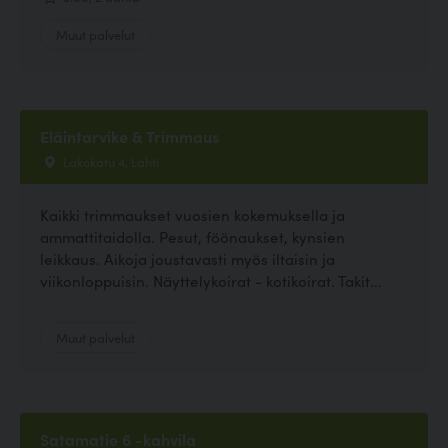
Muut palvelut
Eläintarvike & Trimmaus
Lakokatu 4, Lahti
Kaikki trimmaukset vuosien kokemuksella ja
ammattitaidolla. Pesut, föönaukset, kynsien
leikkaus. Aikoja joustavasti myös iltaisin ja
viikonloppuisin. Näyttelykoirat - kotikoirat. Takit...
Muut palvelut
Satamatie 6 -kahvila