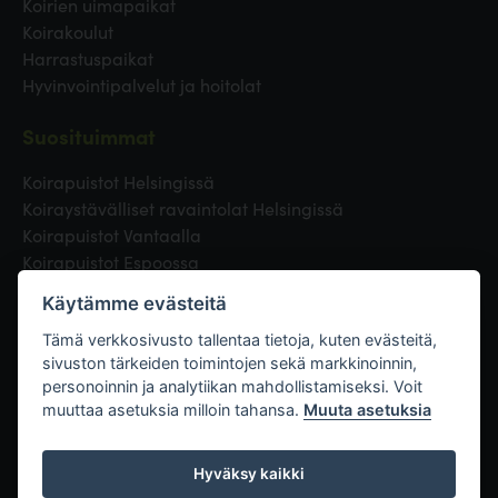
Koirien uimapaikat
Koirakoulut
Harrastuspaikat
Hyvinvointipalvelut ja hoitolat
Suosituimmat
Koirapuistot Helsingissä
Koiraystävälliset ravaintolat Helsingissä
Koirapuistot Vantaalla
Koirapuistot Espoossa
Koirapuistot Turussa
Käytämme evästeitä
Eläinlääkäri Helsingissä
Koirapuistot Tampereella
Tämä verkkosivusto tallentaa tietoja, kuten evästeitä,
sivuston tärkeiden toimintojen sekä markkinoinnin,
personoinnin ja analytiikan mahdollistamiseksi. Voit
Linkit
muuttaa asetuksia milloin tahansa.
Muuta asetuksia
Hyväksy kaikki