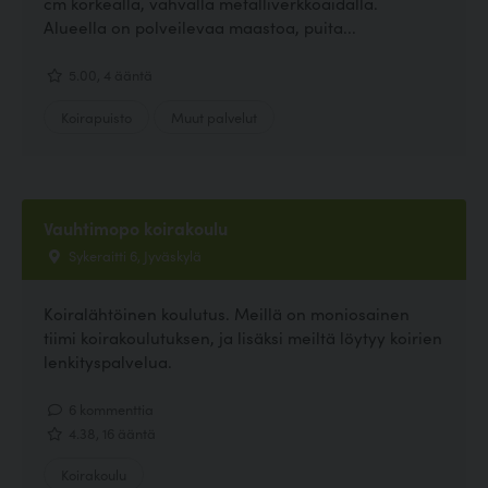
cm korkealla, vahvalla metalliverkkoaidalla.
Alueella on polveilevaa maastoa, puita...
5.00, 4 ääntä
Koirapuisto
Muut palvelut
Vauhtimopo koirakoulu
Sykeraitti 6, Jyväskylä
Koiralähtöinen koulutus. Meillä on moniosainen
tiimi koirakoulutuksen, ja lisäksi meiltä löytyy koirien
lenkityspalvelua.
6 kommenttia
4.38, 16 ääntä
Koirakoulu