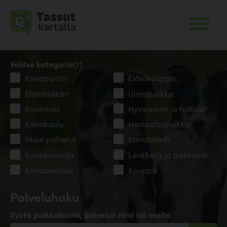
Valitse kategoria(t)
Koirapuisto
Eläinkauppa
Eläinlääkäri
Uimapaikka
Ravintola
Hyvinvointi ja hoitolat
Koirakoulu
Harrastuspaikka
Muut palvelut
Koirahotelli
Koirakuvaaja
Lenkkeily ja patikointi
Koirasovellus
Kauppa
Palveluhaku
Syötä paikkakunta, palvelun nimi tai osoite