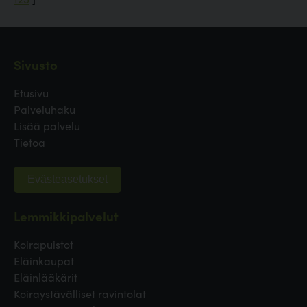
Sivusto
Etusivu
Palveluhaku
Lisää palvelu
Tietoa
Evästeasetukset
Lemmikkipalvelut
Koirapuistot
Eläinkaupat
Eläinlääkärit
Koiraystävälliset ravintolat