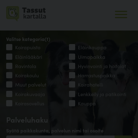
Valitse kategoria(t)
Koirapuisto
Eläinkauppa
Eläinlääkäri
Uimapaikka
Ravintola
Hyvinvointi ja hoitolat
Koirakoulu
Harrastuspaikka
Muut palvelut
Koirahotelli
Koirakuvaaja
Lenkkeily ja patikointi
Koirasovellus
Kauppa
Palveluhaku
Syötä paikkakunta, palvelun nimi tai osoite