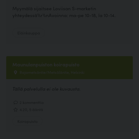
Myymälä sijaitsee Loviisan S-marketin
yhteydessä\\r\\nAvoinna: ma-pe 10-18, la 10-14.
Eläinkauppa
Maunulanpuiston koirapuisto
Rajametsäntie/Metsäläntie, Helsinki
Tällä palvelulla ei ole kuvausta.
2 kommenttia
4.20, 5 ääntä
Koirapuisto