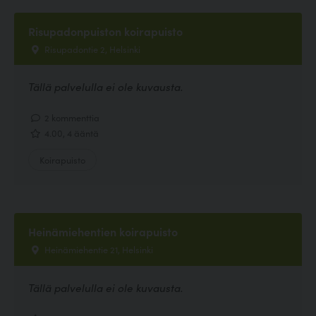
Risupadonpuiston koirapuisto
Risupadontie 2, Helsinki
Tällä palvelulla ei ole kuvausta.
2 kommenttia
4.00, 4 ääntä
Koirapuisto
Heinämiehentien koirapuisto
Heinämiehentie 21, Helsinki
Tällä palvelulla ei ole kuvausta.