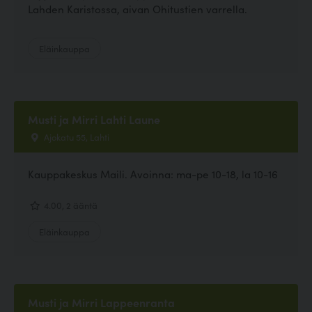
Lahden Karistossa, aivan Ohitustien varrella.
Eläinkauppa
Musti ja Mirri Lahti Laune
Ajokatu 55, Lahti
Kauppakeskus Maili. Avoinna: ma-pe 10-18, la 10-16
4.00, 2 ääntä
Eläinkauppa
Musti ja Mirri Lappeenranta