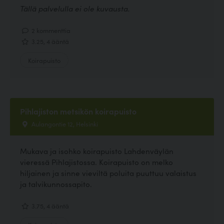
Tällä palvelulla ei ole kuvausta.
2 kommenttia
3.25, 4 ääntä
Koirapuisto
Pihlajiston metsikön koirapuisto
Aulangontie 12, Helsinki
Mukava ja isohko koirapuisto Lahdenväylän
vieressä Pihlajistossa. Koirapuisto on melko
hiljainen ja sinne vieviltä poluita puuttuu valaistus
ja talvikunnossapito.
3.75, 4 ääntä