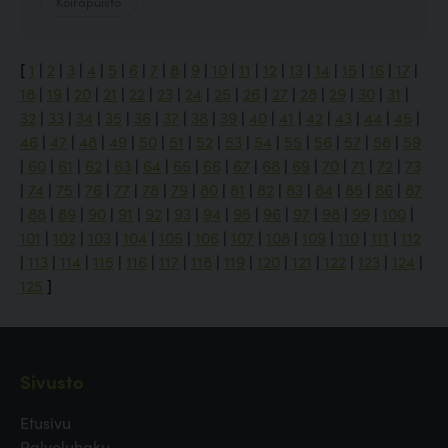
Koirapuisto
[
1
|
2
|
3
|
4
|
5
|
6
|
7
|
8
|
9
|
10
|
11
|
12
|
13
|
14
|
15
|
16
|
17
|
18
|
19
|
20
|
21
|
22
|
23
|
24
|
25
|
26
|
27
|
28
|
29
|
30
|
31
|
32
|
33
|
34
|
35
|
36
|
37
|
38
|
39
|
40
|
41
|
42
|
43
|
44
|
45
|
46
|
47
|
48
|
49
|
50
|
51
|
52
|
53
|
54
|
55
|
56
|
57
|
58
|
59
|
60
|
61
|
62
|
63
|
64
|
65
|
66
|
67
|
68
|
69
|
70
|
71
|
72
|
73
|
74
|
75
|
76
|
77
|
78
|
79
|
80
|
81
|
82
|
83
|
84
|
85
|
86
|
87
|
88
|
89
|
90
|
91
|
92
|
93
|
94
|
95
|
96
|
97
|
98
|
99
|
100
|
101
|
102
|
103
|
104
|
105
|
106
|
107
|
108
|
109
|
110
|
111
|
112
|
113
|
114
|
115
|
116
|
117
|
118
|
119
|
120
|
121
|
122
|
123
|
124
|
125
]
Sivusto
Etusivu
Palveluhaku