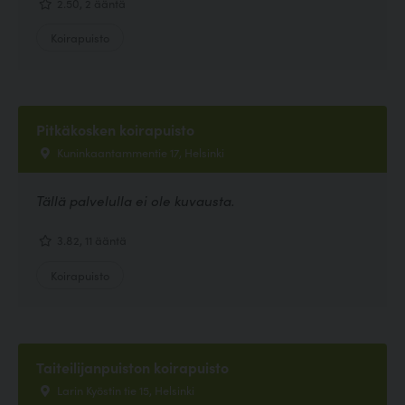
2.50, 2 ääntä
Koirapuisto
Pitkäkosken koirapuisto
Kuninkaantammentie 17, Helsinki
Tällä palvelulla ei ole kuvausta.
3.82, 11 ääntä
Koirapuisto
Taiteilijanpuiston koirapuisto
Larin Kyöstin tie 15, Helsinki