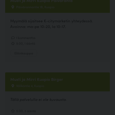
Musti ja Mirri Kuopio Päiväranta
Päivärannantie 18, Kuopio
Myymälä sijaitsee K-citymarketin yhteydessä.
Avoinna: ma-pe 10-20, la 10-17.
1 kommenttia
5.00, 1 ääntä
Eläinkauppa
Musti ja Mirri Kuopio Birger
Väliköntie 4, Kuopio
Tällä palvelulla ei ole kuvausta.
5.00, 2 ääntä