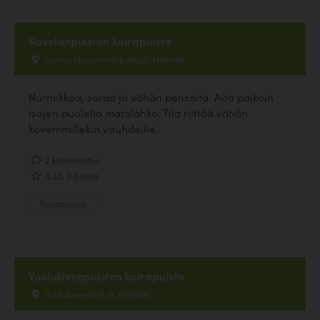
Savelanpuiston koirapuisto
Lucina Hagmanin polku 2, Helsinki
Nurmikkoa, soraa ja vähän pensaita. Aita paikoin
isojen puolella matalahko. Tila riittää vähän
kovemmillekin vauhdeille.
2 kommenttia
3.33, 3 ääntä
Koirapuisto
Vuolukivenpuiston koirapuisto
Vuolukiventie 3-5, Helsinki