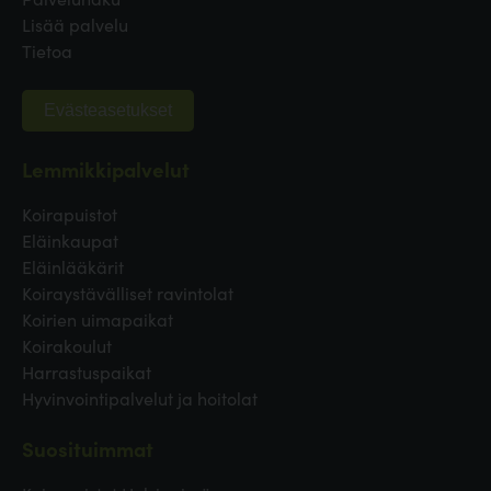
Lisää palvelu
Tietoa
Evästeasetukset
Lemmikkipalvelut
Koirapuistot
Eläinkaupat
Eläinlääkärit
Koiraystävälliset ravintolat
Koirien uimapaikat
Koirakoulut
Harrastuspaikat
Hyvinvointipalvelut ja hoitolat
Suosituimmat