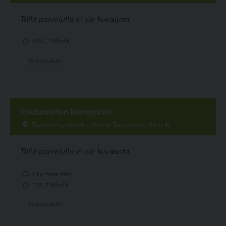
Tällä palvelulla ei ole kuvausta.
4.00, 1 ääntä
Koirapuisto
Risulanmäen koirapuisto
Tuomarinkylänpolku/Vanha Tuusulantie, Helsinki
Tällä palvelulla ei ole kuvausta.
2 kommenttia
1.29, 7 ääntä
Koirapuisto