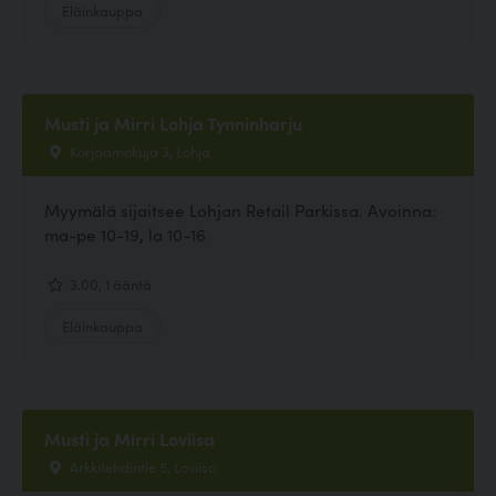
Eläinkauppa
Musti ja Mirri Lohja Tynninharju
Korjaamokuja 3, Lohja
Myymälä sijaitsee Lohjan Retail Parkissa. Avoinna:
ma-pe 10-19, la 10-16
3.00, 1 ääntä
Eläinkauppa
Musti ja Mirri Loviisa
Arkkitehdintie 5, Loviisa