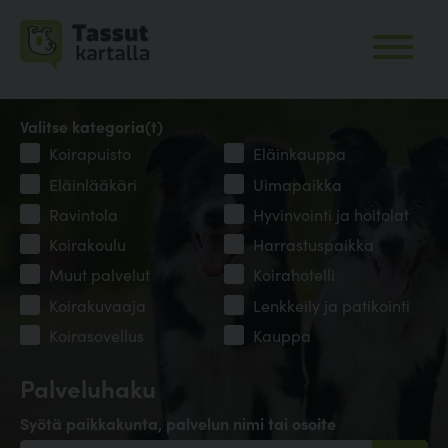
Valitse kategoria(t)
Koirapuisto
Eläinkauppa
Eläinlääkäri
Uimapaikka
Ravintola
Hyvinvointi ja hoitolat
Koirakoulu
Harrastuspaikka
Muut palvelut
Koirahotelli
Koirakuvaaja
Lenkkeily ja patikointi
Koirasovellus
Kauppa
Palveluhaku
Syötä paikkakunta, palvelun nimi tai osoite