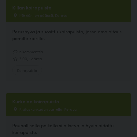
Killan koirapuisto
Pörkiöntien päässä, Kerava
Perushyvä ja suosittu koirapuisto, jossa oma aitaus
pienille koirille.
5 kommenttia
3.00, 1 ääntä
Koirapuisto
Kurkelan koirapuisto
Kivitaskunkadun varrella, Kerava
Rauhallisella paikalla sijaitseva ja hyvin aidattu
koirapuisto.