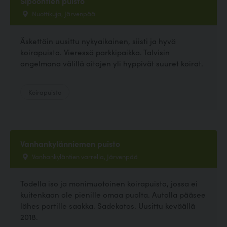
Sipoontien puisto
Nuottikuja, Järvenpää
Äskettäin uusittu nykyaikainen, siisti ja hyvä
koirapuisto. Vieressä parkkipaikka. Talvisin
ongelmana välillä aitojen yli hyppivät suuret koirat.
Koirapuisto
Vanhankylänniemen puisto
Vanhankyläntien varrella, Järvenpää
Todella iso ja monimuotoinen koirapuisto, jossa ei
kuitenkaan ole pienille omaa puolta. Autolla pääsee
lähes portille saakka. Sadekatos. Uusittu keväällä
2018.