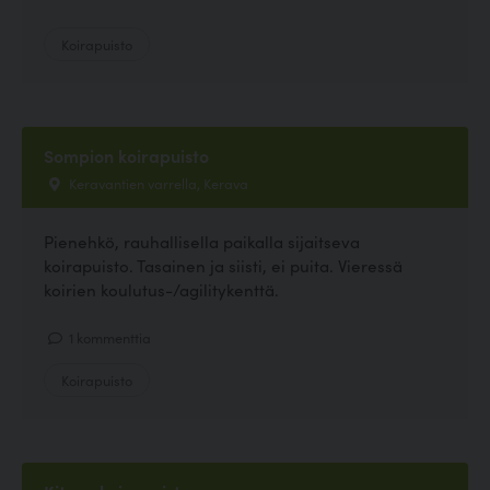
Koirapuisto
Sompion koirapuisto
Keravantien varrella, Kerava
Pienehkö, rauhallisella paikalla sijaitseva
koirapuisto. Tasainen ja siisti, ei puita. Vieressä
koirien koulutus-/agilitykenttä.
1 kommenttia
Koirapuisto