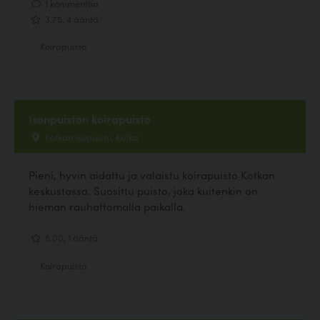
1 kommenttia
3.75, 4 ääntä
Koirapuisto
Isonpuiston koirapuisto
Kotkan isopuisto, Kotka
Pieni, hyvin aidattu ja valaistu koirapuisto Kotkan
keskustassa. Suosittu puisto, joka kuitenkin on
hieman rauhattomalla paikalla.
5.00, 1 ääntä
Koirapuisto