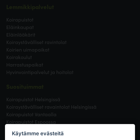
Lemmikkipalvelut
Koirapuistot
Eläinkaupat
Eläinlääkärit
Koiraystävälliset ravintolat
Koirien uimapaikat
Koirakoulut
Harrastuspaikat
Hyvinvointipalvelut ja hoitolat
Suosituimmat
Koirapuistot Helsingissä
Koiraystävälliset ravaintolat Helsingissä
Koirapuistot Vantaalla
Koirapuistot Espoossa
Koirapuistot Turussa
Käytämme evästeitä
Eläinlääkäri Helsingissä