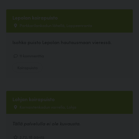
Lepolan koirapuisto
Parkkarilankadun lähellä, Lappeenranta
Isohko puisto Lepolan hautausmaan vieressä.
11 kommenttia
Koirapuisto
Lohjan koirapuisto
Karnaistenkadun varrella, Lohja
Tällä palvelulla ei ole kuvausta.
2.72, 18 ääntä