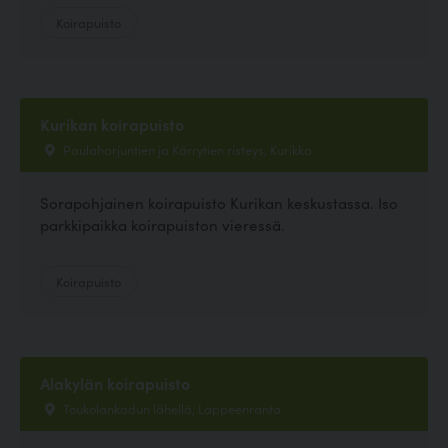
Koirapuisto
Kurikan koirapuisto
Paulaharjuntien ja Kärrytien risteys, Kurikka
Sorapohjainen koirapuisto Kurikan keskustassa. Iso
parkkipaikka koirapuiston vieressä.
Koirapuisto
Alakylän koirapuisto
Toukolankadun lähellä, Lappeenranta