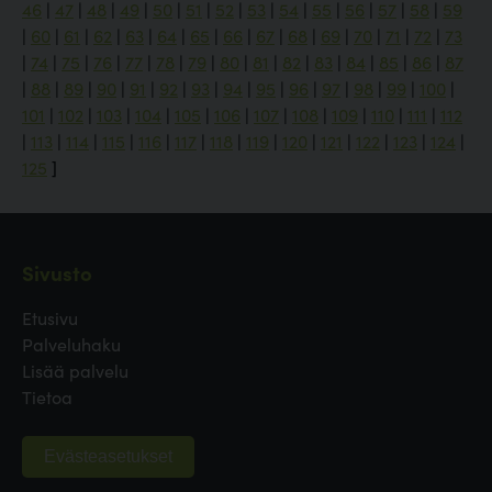
46
|
47
|
48
|
49
|
50
|
51
|
52
|
53
|
54
|
55
|
56
|
57
|
58
|
59
|
60
|
61
|
62
|
63
|
64
|
65
|
66
|
67
|
68
|
69
|
70
|
71
|
72
|
73
|
74
|
75
|
76
|
77
|
78
|
79
|
80
|
81
|
82
|
83
|
84
|
85
|
86
|
87
|
88
|
89
|
90
|
91
|
92
|
93
|
94
|
95
|
96
|
97
|
98
|
99
|
100
|
101
|
102
|
103
|
104
|
105
|
106
|
107
|
108
|
109
|
110
|
111
|
112
|
113
|
114
|
115
|
116
|
117
|
118
|
119
|
120
|
121
|
122
|
123
|
124
|
125
]
Sivusto
Etusivu
Palveluhaku
Lisää palvelu
Tietoa
Evästeasetukset