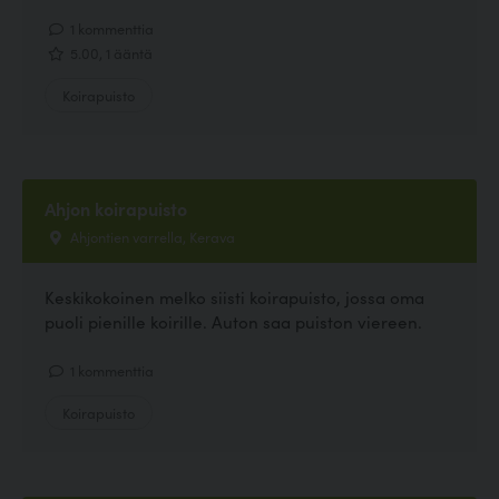
1 kommenttia
5.00, 1 ääntä
Koirapuisto
Ahjon koirapuisto
Ahjontien varrella, Kerava
Keskikokoinen melko siisti koirapuisto, jossa oma
puoli pienille koirille. Auton saa puiston viereen.
1 kommenttia
Koirapuisto