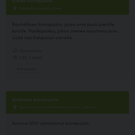
Kiteen koirapuisto
Kalapolun varrella, Kitee
Rauhallinen koirapuisto, jossa oma puoli pienille
koirille. Parkkipaikka, johon menee muutama auto.
Lisää saa Kalapolun varrelle.
1 kommenttia
2.00, 2 ääntä
Koirapuisto
Kokkolan koirapuisto
Vanhansatamanlahdentien varrella, Kokkola
Vuonna 2010 valmistunut koirapuisto.