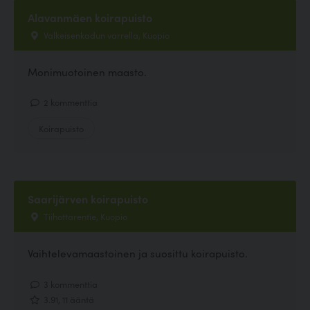
Alavanmäen koirapuisto
Valkeisenkadun varrella, Kuopio
Monimuotoinen maasto.
2 kommenttia
Koirapuisto
Saarijärven koirapuisto
Tiihottarentie, Kuopio
Vaihtelevamaastoinen ja suosittu koirapuisto.
3 kommenttia
3.91, 11 ääntä