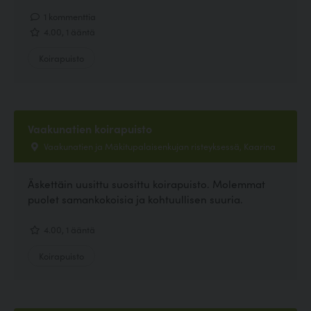
1 kommenttia
4.00, 1 ääntä
Koirapuisto
Vaakunatien koirapuisto
Vaakunatien ja Mäkitupalaisenkujan risteyksessä, Kaarina
Äskettäin uusittu suosittu koirapuisto. Molemmat
puolet samankokoisia ja kohtuullisen suuria.
4.00, 1 ääntä
Koirapuisto