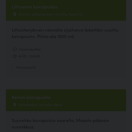
Littoisten koirapuisto
Vanhan Littoistentien varrella, Kaarina
Littoistenjärven rannalla sijaitseva äskettäin uusittu
koirapuisto. Pinta-ala 1500 m2.
1 kommenttia
4.00, 1 ääntä
Koirapuisto
Kemin koirapuisto
Valtakadun varrella, Kemi
Suurehko koirapuisto saarella. Maasto pääosin
nurmikkoa.