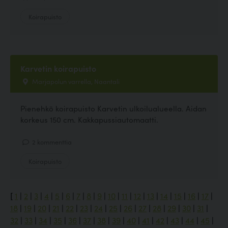
Koirapuisto
Karvetin koirapuisto
Marjapolun varrella, Naantali
Pienehkö koirapuisto Karvetin ulkoilualueella. Aidan
korkeus 150 cm. Kakkapussiautomaatti.
2 kommenttia
Koirapuisto
[
1
|
2
|
3
|
4
|
5
|
6
|
7
|
8
|
9
|
10
|
11
|
12
|
13
|
14
|
15
|
16
|
17
|
18
|
19
|
20
|
21
|
22
|
23
|
24
|
25
|
26
|
27
|
28
|
29
|
30
|
31
|
32
|
33
|
34
|
35
|
36
|
37
|
38
|
39
|
40
|
41
|
42
|
43
|
44
|
45
|