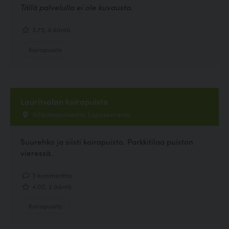
Tällä palvelulla ei ole kuvausta.
3.75, 4 ääntä
Koirapuisto
Lauritsalan koirapuisto
Vehkataipaleentie, Lappeenranta
Suurehko ja siisti koirapuisto. Parkkitilaa puiston
vieressä.
3 kommenttia
4.00, 2 ääntä
Koirapuisto