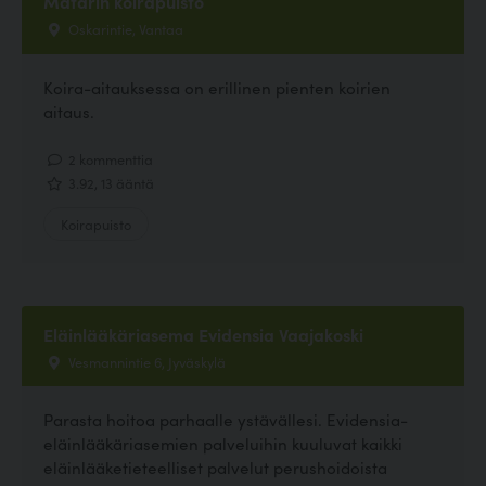
Matarin koirapuisto
Oskarintie, Vantaa
Koira-aitauksessa on erillinen pienten koirien
aitaus.
2 kommenttia
3.92, 13 ääntä
Koirapuisto
Eläinlääkäriasema Evidensia Vaajakoski
Vesmannintie 6, Jyväskylä
Parasta hoitoa parhaalle ystävällesi. Evidensia-
eläinlääkäriasemien palveluihin kuuluvat kaikki
eläinlääketieteelliset palvelut perushoidoista