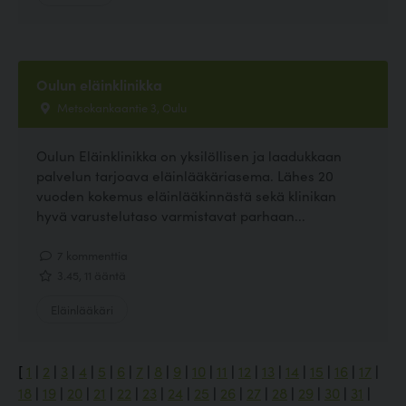
Oulun eläinklinikka
Metsokankaantie 3, Oulu
Oulun Eläinklinikka on yksilöllisen ja laadukkaan
palvelun tarjoava eläinlääkäriasema. Lähes 20
vuoden kokemus eläinlääkinnästä sekä klinikan
hyvä varustelutaso varmistavat parhaan...
7 kommenttia
3.45, 11 ääntä
Eläinlääkäri
[
1
|
2
|
3
|
4
|
5
|
6
|
7
|
8
|
9
|
10
|
11
|
12
|
13
|
14
|
15
|
16
|
17
|
18
|
19
|
20
|
21
|
22
|
23
|
24
|
25
|
26
|
27
|
28
|
29
|
30
|
31
|