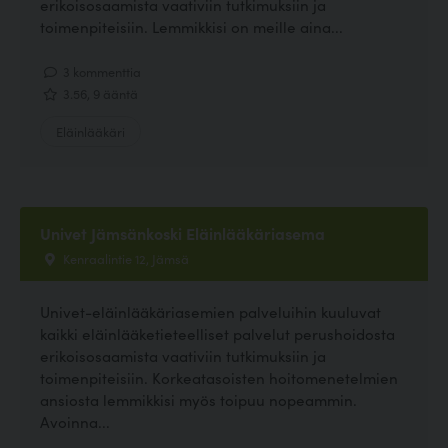
erikoisosaamista vaativiin tutkimuksiin ja
toimenpiteisiin. Lemmikkisi on meille aina...
3 kommenttia
3.56, 9 ääntä
Eläinlääkäri
Univet Jämsänkoski Eläinlääkäriasema
Kenraalintie 12, Jämsä
Univet-eläinlääkäriasemien palveluihin kuuluvat
kaikki eläinlääketieteelliset palvelut perushoidosta
erikoisosaamista vaativiin tutkimuksiin ja
toimenpiteisiin. Korkeatasoisten hoitomenetelmien
ansiosta lemmikkisi myös toipuu nopeammin.
Avoinna...