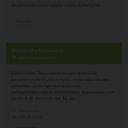
tervetulleita myös baariin sisälle kytkettyinä.
Ravintola
Eläinklinikka Tassuvaara
Ailakinkatu 5, Jyväskylä
Eläinklinikka Tassuvaara tarjoaa lemmikille
perusterveydenhuollon lisäksi myös laboratorio-,
ultraääni- ja röntgenpalvelut sekä
pehmytosakirurgiset toimenpiteet. Ajanvaraus: ma-
pe klo 8-16. Avoinna: ma, ke, pe...
1 kommenttia
3.79, 28 ääntä
Eläinlääkäri