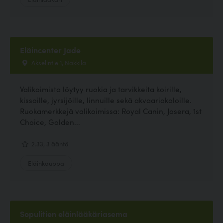
Eläincenter Jade
Akselintie 1, Nakkila
Valikoimista löytyy ruokia ja tarvikkeita koirille,
kissoille, jyrsijöille, linnuille sekä akvaariokaloille.
Ruokamerkkejä valikoimissa: Royal Canin, Josera, 1st
Choice, Golden...
2.33, 3 ääntä
Eläinkauppa
Sopulitien eläinlääkäriasema