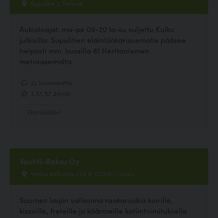
Sopulitie 2, Helsinki
Aukioloajat: ma-pe 09-20 la-su suljettu Kulku
julkisilla: Sopulitien eläinlääkäriasemalle pääsee
helposti mm. bussilla 81 Herttoniemen
metroasemalta
22 kommenttia
3.37, 57 ääntä
Eläinlääkäri
Vauhti-Raksu Oy
Vanha Valkontie 230 B, 07910 , Loviisa
Suomen laajin valikoima raakaruokia koirille,
kissoille, freteille ja käärmeille kotiintoimituksella