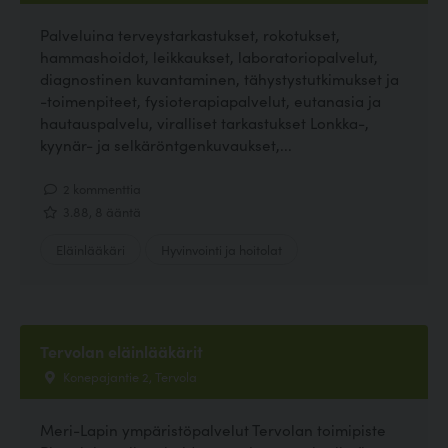
Palveluina terveystarkastukset, rokotukset,
hammashoidot, leikkaukset, laboratoriopalvelut,
diagnostinen kuvantaminen, tähystystutkimukset ja
-toimenpiteet, fysioterapiapalvelut, eutanasia ja
hautauspalvelu, viralliset tarkastukset Lonkka-,
kyynär- ja selkäröntgenkuvaukset,...
2 kommenttia
3.88, 8 ääntä
Eläinlääkäri
Hyvinvointi ja hoitolat
Tervolan eläinlääkärit
Konepajantie 2, Tervola
Meri-Lapin ympäristöpalvelut Tervolan toimipiste