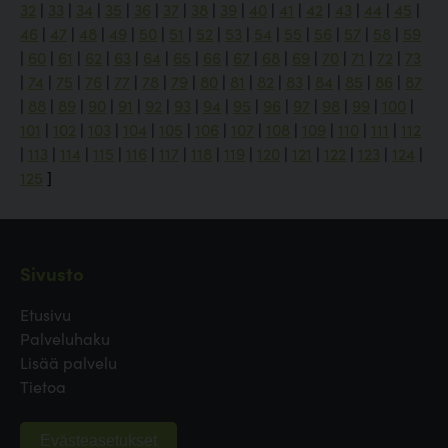
32
|
33
|
34
|
35
|
36
|
37
|
38
|
39
|
40
|
41
|
42
|
43
|
44
|
45
|
46
|
47
|
48
|
49
|
50
|
51
|
52
|
53
|
54
|
55
|
56
|
57
|
58
|
59
|
60
|
61
|
62
|
63
|
64
|
65
|
66
|
67
|
68
|
69
|
70
|
71
|
72
|
73
|
74
|
75
|
76
|
77
|
78
|
79
|
80
|
81
|
82
|
83
|
84
|
85
|
86
|
87
|
88
|
89
|
90
|
91
|
92
|
93
|
94
|
95
|
96
|
97
|
98
|
99
|
100
|
101
|
102
|
103
|
104
|
105
|
106
|
107
|
108
|
109
|
110
|
111
|
112
|
113
|
114
|
115
|
116
|
117
|
118
|
119
|
120
|
121
|
122
|
123
|
124
|
125
]
Sivusto
Etusivu
Palveluhaku
Lisää palvelu
Tietoa
Evästeasetukset