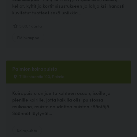
kellot, kyltit ja kortit sisustukseen ja lahjoiksi ihanasti
kuvitetut tuotteet sekä uniikkia...
5.00, 1 ääntä
Eläinkauppa
Paimion koirapuisto
Tiilitehtaantie 100, Paimio
Koirapuisto on jaettu kahteen osaan, isoille ja
pienille koirille. Jotta kaikilla olisi puistossa
mukavaa, muista noudattaa puiston sääntöjä.
Säännöt löytyvät...
Koirapuisto