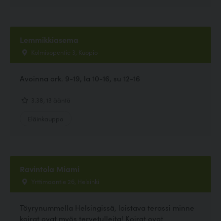
Lemmikkiasema
Kolmisopentie 3, Kuopio
Avoinna ark. 9-19, la 10-16, su 12-16
3.38, 13 ääntä
Eläinkauppa
Ravintola Miami
Yrttimaantie 26, Helsinki
Töyrynummella Helsingissä, loistava terassi minne
koirat ovat myös tervetulleita! Koirat ovat