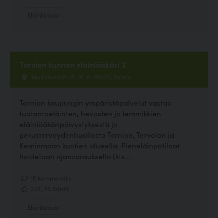
Eläinlääkäri
Tornion kunnan eläinlääkäri 2
Teollisuuskatu 8-10 i8, 95420, Tornio
Tornion kaupungin ympäristöpalvelut vastaa
tuotantoeläinten, hevosten ja lemmikkien
eläinlääkäripäivystyksestä ja
perusterveydenhuollosta Tornion, Tervolan ja
Keminmaan kuntien alueella. Pieneläinpotilaat
hoidetaan ajanvarauksella (kts....
10 kommenttia
3.12, 26 ääntä
Eläinlääkäri