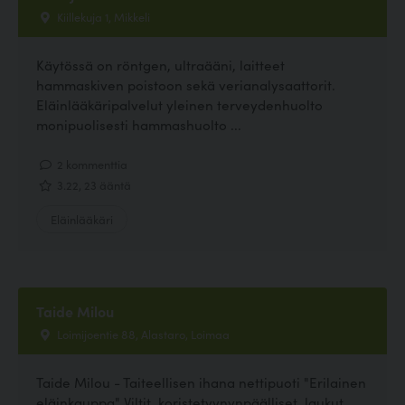
Kiillekuja 1, Mikkeli
Käytössä on röntgen, ultraääni, laitteet
hammaskiven poistoon sekä verianalysaattorit.
Eläinlääkäripalvelut yleinen terveydenhuolto
monipuolisesti hammashuolto ...
2 kommenttia
3.22, 23 ääntä
Eläinlääkäri
Taide Milou
Loimijoentie 88, Alastaro, Loimaa
Taide Milou - Taiteellisen ihana nettipuoti "Erilainen
eläinkauppa" Viltit, koristetyynynpäälliset, laukut,