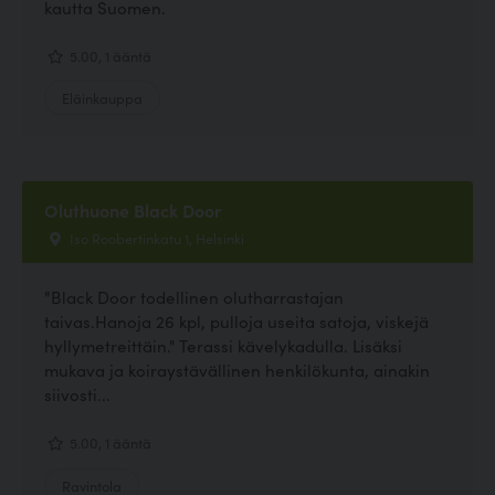
kautta Suomen.
5.00, 1 ääntä
Eläinkauppa
Oluthuone Black Door
Iso Roobertinkatu 1, Helsinki
"Black Door todellinen olutharrastajan
taivas.Hanoja 26 kpl, pulloja useita satoja, viskejä
hyllymetreittäin." Terassi kävelykadulla. Lisäksi
mukava ja koiraystävällinen henkilökunta, ainakin
siivosti...
5.00, 1 ääntä
Ravintola