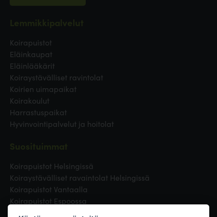
Lemmikkipalvelut
Koirapuistot
Eläinkaupat
Eläinlääkärit
Koiraystävälliset ravintolat
Koirien uimapaikat
Koirakoulut
Harrastuspaikat
Hyvinvointipalvelut ja hoitolat
Suosituimmat
Koirapuistot Helsingissä
Koiraystävälliset ravaintolat Helsingissä
Koirapuistot Vantaalla
Koirapuistot Espoossa
Koirapuistot Turussa