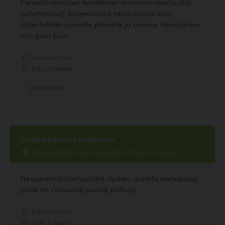
Pieneläinpotilaat hoidetaan ajanvarauksella (kts.
puhelinaika). Kiireellisissä tapauksissa aika
järjestetään samalle päivälle ja muissa tapauksissa
niin pian kuin...
4 kommenttia
3.52, 21 ääntä
Eläinlääkäri
Ounasrinteen koirapuisto
Ounasrinteentien ja Saaruantien risteys, Rovaniemi
Hessuntoria vastapäätä. Isohko aidattu metsäalue,
jossa on runsaasti pieniä polkuja.
6 kommenttia
4.00, 9 ääntä