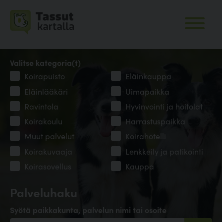
Valitse kategoria(t)
Koirapuisto
Eläinkauppa
Eläinlääkäri
Uimapaikka
Ravintola
Hyvinvointi ja hoitolat
Koirakoulu
Harrastuspaikka
Muut palvelut
Koirahotelli
Koirakuvaaja
Lenkkeily ja patikointi
Koirasovellus
Kauppa
Palveluhaku
Syötä paikkakunta, palvelun nimi tai osoite