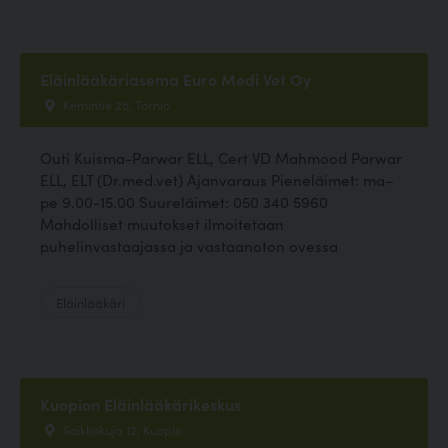
Eläinlääkäriasema Euro Medi Vet Oy
Kemintie 25, Tornio
Outi Kuisma-Parwar ELL, Cert VD Mahmood Parwar
ELL, ELT (Dr.med.vet) Ajanvaraus Pieneläimet: ma–
pe 9.00-15.00 Suureläimet: 050 340 5960
Mahdolliset muutokset ilmoitetaan
puhelinvastaajassa ja vastaanoton ovessa
Eläinlääkäri
Kuopion Eläinlääkärikeskus
Soikkokuja 12, Kuopio