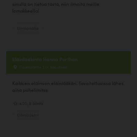
sinulla on tietoa tästä, niin ilmoita meille
lomakkeella!
Uimapaikka
Eläinlääkintä Hanna Porthan
Puumalantie 210, Kaustinen
Kaikkien eläimien eläinlääkäri. Tavoitettavissa lähes
aina puhelimitse
4.00, 8 ääntä
Eläinlääkäri