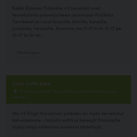
Kaikki Elämäsi Ystävälle <3 Lemmikit ovat
tervetulleita palvelijoineen asioimaan Putiikilla.
Tarvikkeet ja ruoat kissoille, koirille, kaneille,
jyrsijöille, hevosille. Avoinna: ma 11-17 ti-to 12-17 pe
10-17 la 10-14...
Eläinkauppa
Ciao! Caffe Espa
Pohjois-Esplanadi 29, Galleria Esplanadin katutasossa,
Helsinki
We <3 Dogs! Karvainen ystäväsi on myös tervetullut
kahvilaamme - tarjolla vettä ja keksejä! Omistajille
löytyy laaja valikoima suolaisia täytettyjä...