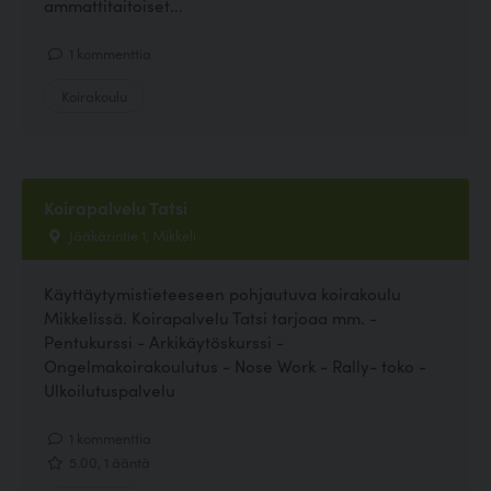
ammattitaitoiset...
1 kommenttia
Koirakoulu
Koirapalvelu Tatsi
Jääkärintie 1, Mikkeli
Käyttäytymistieteeseen pohjautuva koirakoulu
Mikkelissä. Koirapalvelu Tatsi tarjoaa mm. -
Pentukurssi - Arkikäytöskurssi -
Ongelmakoirakoulutus - Nose Work - Rally- toko -
Ulkoilutuspalvelu
1 kommenttia
5.00, 1 ääntä