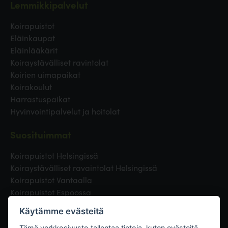
Lemmikkipalvelut
Koirapuistot
Eläinkaupat
Eläinlääkärit
Koiraystävälliset ravintolat
Koirien uimapaikat
Koirakoulut
Harrastuspaikat
Hyvinvointipalvelut ja hoitolat
Suosituimmat
Koirapuistot Helsingissä
Koiraystävälliset ravaintolat Helsingissä
Koirapuistot Vantaalla
Koirapuistot Espoossa
Koirapuistot Turussa
Käytämme evästeitä
Eläinlääkäri Helsingissä
Tämä verkkosivusto tallentaa tietoja, kuten evästeitä,