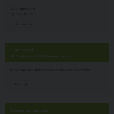
1 kommenttia
3.28, 18 ääntä
Eläinlääkäri
Elmun Baari
Telakkakatu 8, 00100 Helsinki, Helsinki
Koirat tervetulleita sekä sisälle että terassille!
Ravintola
Koivurannan kahvila