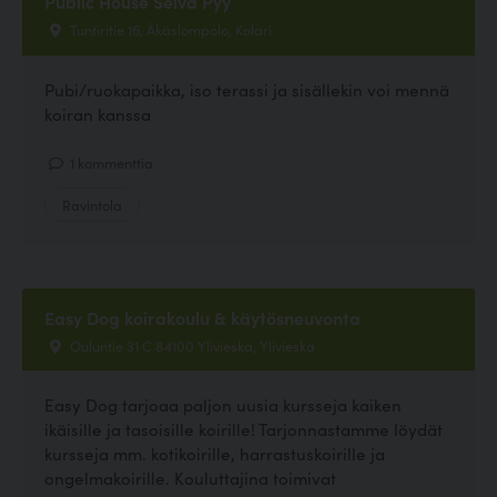
Public House Selvä Pyy
Tuntiritie 16, Äkäslompolo, Kolari
Pubi/ruokapaikka, iso terassi ja sisällekin voi mennä
koiran kanssa
1 kommenttia
Ravintola
Easy Dog koirakoulu & käytösneuvonta
Ouluntie 31 C 84100 Ylivieska, Ylivieska
Easy Dog tarjoaa paljon uusia kursseja kaiken
ikäisille ja tasoisille koirille! Tarjonnastamme löydät
kursseja mm. kotikoirille, harrastuskoirille ja
ongelmakoirille. Kouluttajina toimivat