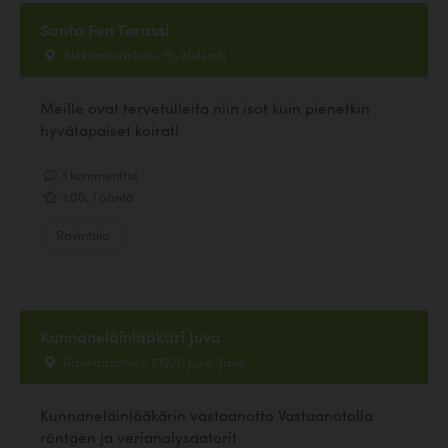
Santa Fen Terassi
Aleksanterinkatu 15 , Helsinki
Meille ovat tervetulleita niin isot kuin pienetkin
hyvätapaiset koirat!
1 kommenttia
1.00, 1 ääntä
Ravintola
Kunnaneläinlääkäri Juva
Raviradantie 7 51900 Juva, Juva
Kunnaneläinlääkärin vastaanotto Vastaanotolla
röntgen ja verianalysaatorit