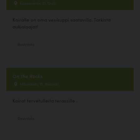
Kasarmintie 51, Oulu
Koiralle on oma vesikuppi saatavilla. Tarkista
aukioloajat!
Ravintola
On the Rocks
Mikonkatu 15, Helsinki
Koirat tervetulleita terassille .
Ravintola