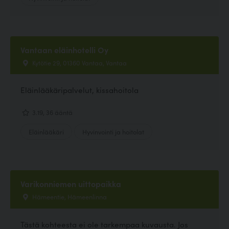
Vantaan eläinhotelli Oy
Kytötie 29, 01360 Vantaa, Vantaa
Eläinlääkäripalvelut, kissahoitola
3.19, 36 ääntä
Eläinlääkäri
Hyvinvointi ja hoitolat
Varikonniemen uittopaikka
Hämeentie, Hämeenlinna
Tästä kohteesta ei ole tarkempaa kuvausta. Jos