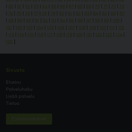
|
60
|
61
|
62
|
63
|
64
|
65
|
66
|
67
|
68
|
69
|
70
|
71
|
72
|
73
|
74
|
75
|
76
|
77
|
78
|
79
|
80
|
81
|
82
|
83
|
84
|
85
|
86
|
87
|
88
|
89
|
90
|
91
|
92
|
93
|
94
|
95
|
96
|
97
|
98
|
99
|
100
|
101
|
102
|
103
|
104
|
105
|
106
|
107
|
108
|
109
|
110
|
111
|
112
|
113
|
114
|
115
|
116
|
117
|
118
|
119
|
120
|
121
|
122
|
123
|
124
|
125
]
Sivusto
Etusivu
Palveluhaku
Lisää palvelu
Tietoa
Evästeasetukset