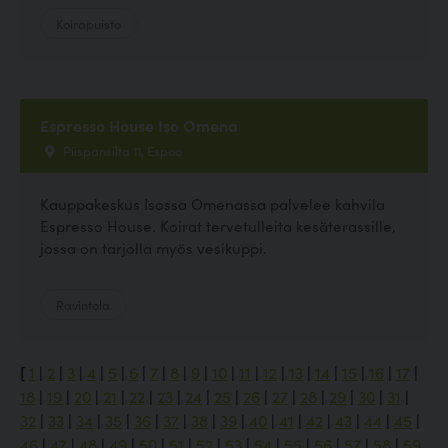
Koirapuisto
Espresso House Iso Omena
Piispansilta 11, Espoo
Kauppakeskus Isossa Omenassa palvelee kahvila
Espresso House. Koirat tervetulleita kesäterassille,
jossa on tarjolla myös vesikuppi.
Ravintola
[
1
|
2
|
3
|
4
|
5
|
6
|
7
|
8
|
9
|
10
|
11
|
12
|
13
|
14
|
15
|
16
|
17
|
18
|
19
|
20
|
21
|
22
|
23
|
24
|
25
|
26
|
27
|
28
|
29
|
30
|
31
|
32
|
33
|
34
|
35
|
36
|
37
|
38
|
39
|
40
|
41
|
42
|
43
|
44
|
45
|
46
|
47
|
48
|
49
|
50
|
51
|
52
|
53
|
54
|
55
|
56
|
57
|
58
|
59