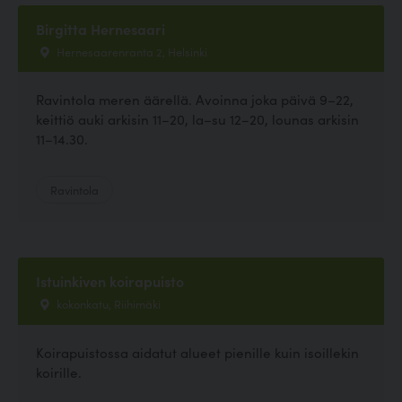
Birgitta Hernesaari
Hernesaarenranta 2, Helsinki
Ravintola meren äärellä. Avoinna joka päivä 9–22,
keittiö auki arkisin 11–20, la–su 12–20, lounas arkisin
11–14.30.
Ravintola
Istuinkiven koirapuisto
kokonkatu, Riihimäki
Koirapuistossa aidatut alueet pienille kuin isoillekin
koirille.