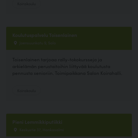
Koirakoulu
Koulutuspalvelu Toisenlainen
Joensuunkatu 9, Salo
Toisenlainen tarjoaa rally-tokokursseja ja
arkielämän perustaitoihin liittyvää koulutusta
pennusta senioriin. Toimipaikkana Salon Koirahalli.
Koirakoulu
Pieni Lemmikkiputiikki
Keskustie 37, Hankasalmi