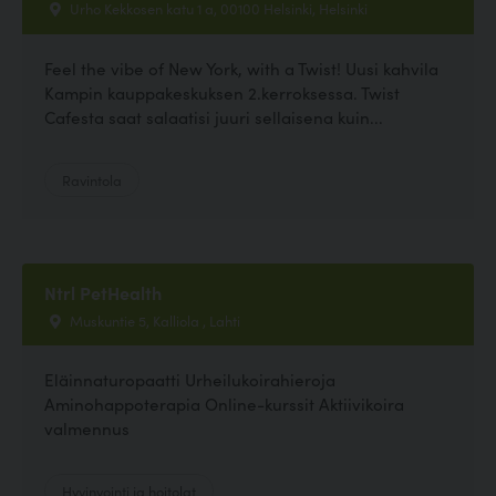
Urho Kekkosen katu 1 a, 00100 Helsinki, Helsinki
Feel the vibe of New York, with a Twist! Uusi kahvila
Kampin kauppakeskuksen 2.kerroksessa. Twist
Cafesta saat salaatisi juuri sellaisena kuin...
Ravintola
Ntrl PetHealth
Muskuntie 5, Kalliola , Lahti
Eläinnaturopaatti Urheilukoirahieroja
Aminohappoterapia Online-kurssit Aktiivikoira
valmennus
Hyvinvointi ja hoitolat