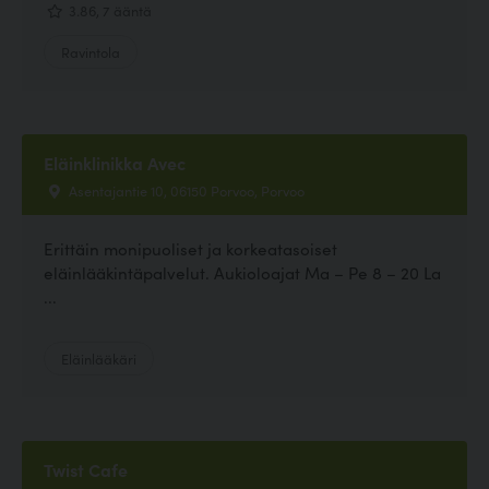
3.86, 7 ääntä
Ravintola
Eläinklinikka Avec
Asentajantie 10, 06150 Porvoo, Porvoo
Erittäin monipuoliset ja korkeatasoiset
eläinlääkintäpalvelut. Aukioloajat Ma – Pe 8 – 20 La
...
Eläinlääkäri
Twist Cafe