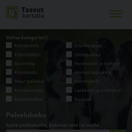
Valitse kategoria(t)
Koirapuisto
Eläinkauppa
Eläinlääkäri
Uimapaikka
Ravintola
Hyvinvointi ja hoitolat
Koirakoulu
Harrastuspaikka
Muut palvelut
Koirahotelli
Koirakuvaaja
Lenkkeily ja patikointi
Koirasovellus
Kauppa
Palveluhaku
Syötä paikkakunta, palvelun nimi tai osoite