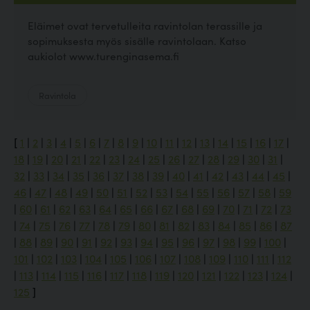
Eläimet ovat tervetulleita ravintolan terassille ja
sopimuksesta myös sisälle ravintolaan. Katso
aukiolot www.turenginasema.fi
Ravintola
[
1
|
2
|
3
|
4
|
5
|
6
|
7
|
8
|
9
|
10
|
11
|
12
|
13
|
14
|
15
|
16
|
17
|
18
|
19
|
20
|
21
|
22
|
23
|
24
|
25
|
26
|
27
|
28
|
29
|
30
|
31
|
32
|
33
|
34
|
35
|
36
|
37
|
38
|
39
|
40
|
41
|
42
|
43
|
44
|
45
|
46
|
47
|
48
|
49
|
50
|
51
|
52
|
53
|
54
|
55
|
56
|
57
|
58
|
59
|
60
|
61
|
62
|
63
|
64
|
65
|
66
|
67
|
68
|
69
|
70
|
71
|
72
|
73
|
74
|
75
|
76
|
77
|
78
|
79
|
80
|
81
|
82
|
83
|
84
|
85
|
86
|
87
|
88
|
89
|
90
|
91
|
92
|
93
|
94
|
95
|
96
|
97
|
98
|
99
|
100
|
101
|
102
|
103
|
104
|
105
|
106
|
107
|
108
|
109
|
110
|
111
|
112
|
113
|
114
|
115
|
116
|
117
|
118
|
119
|
120
|
121
|
122
|
123
|
124
|
125
]