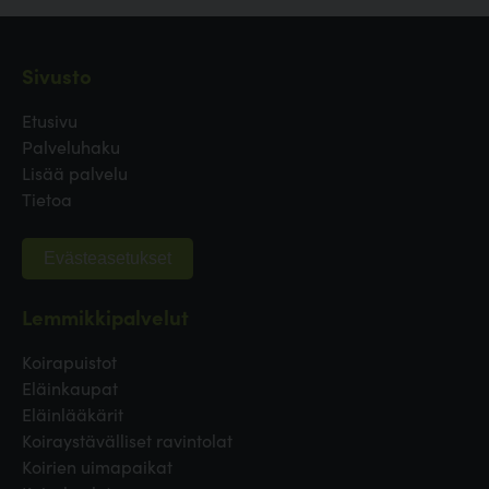
Sivusto
Etusivu
Palveluhaku
Lisää palvelu
Tietoa
Evästeasetukset
Lemmikkipalvelut
Koirapuistot
Eläinkaupat
Eläinlääkärit
Koiraystävälliset ravintolat
Koirien uimapaikat