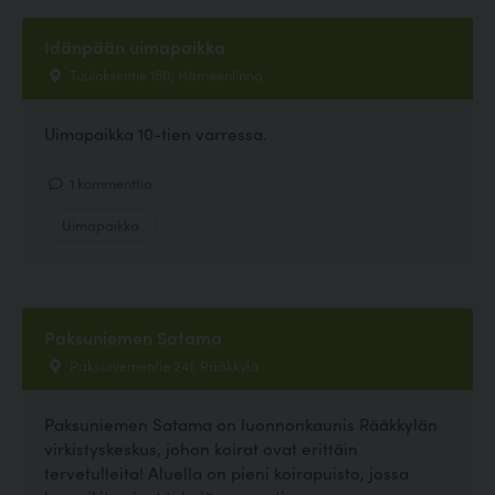
Idänpään uimapaikka
Tuuloksentie 160, Hämeenlinna
Uimapaikka 10-tien varressa.
1 kommenttia
Uimapaikka
Paksuniemen Satama
Paksuniementie 241, Rääkkylä
Paksuniemen Satama on luonnonkaunis Rääkkylän
virkistyskeskus, johon koirat ovat erittäin
tervetulleita! Aluella on pieni koirapuisto, jossa