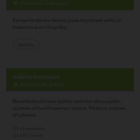
Aittaranta 8, Uusikaupunki
Koiraystävällinen terassi jossa tarjoillaan vettä ja
maksusta esim lihapullia.
Ravintola
Nakkilan koirapuisto
Satakunnantie 1, Nakkila
Nurmikkokenttäinen kaikille avoinna oleva puisto.
sijaitsee st1 huoltoaseman takana. Puistoon pääsee
st1 pihasta.
2 kommenttia
5.00, 1 ääntä