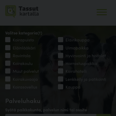
Valitse kategoria(t)
Koirapuisto
Eläinkauppa
Eläinlääkäri
Uimapaikka
Ravintola
Hyvinvointi ja hoitolat
Koirakoulu
Harrastuspaikka
Muut palvelut
Koirahotelli
Koirakuvaaja
Lenkkeily ja patikointi
Koirasovellus
Kauppa
Palveluhaku
Syötä paikkakunta, palvelun nimi tai osoite