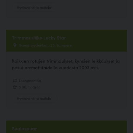
Hyvinvointi ja hoitolat
Trimmausliike Lucky Star
Itsenäisyydenkatu 25, Tampere
Kaikkien rotujen trimmaukset, kynsien leikkaukset ja
pesut ammattitaidolla vuodesta 2003 asti.
1 kommenttia
5.00, 1 ääntä
Hyvinvointi ja hoitolat
Sualaspuar