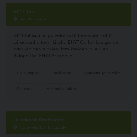
EHYT-talo
Maorlantie 1, Salo
EHYT Talossa on palvelut sekä terveyden- että
sairaudenhoitoon. Lisäksi EHYT Outlet-kauppa on
laadukkaiden ruokien, tarvikkeiden ja lelujen
löytöpaikka. EHYT Areenalla...
Eläinkauppa
Eläinlääkäri
Hyvinvointi ja hoitolat
Koirakoulu
Harrastuspaikka
Heikinkarin Ranthuone
Kustavintie 395, Taivassalo