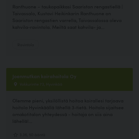
Ranthuone – taukopaikkasi Saariston rengastiellä |
Taivassalo, Kustavi Heikinkarin Ranthuone on
Saariston rengastien varrella, Taivassalossa oleva
kahvila-ravintola. Meiltä saat kahvila- ja...
Ravintola
Joenmutkan koirahoitola Oy
Vakkurintie 73, Hyvinkää
Olemme pieni, yksilöllistä hoitoa koirallesi tarjoava
hoitola Hyvinkäällä lähellä 3-tietä. Hoitola sijaitsee
omakotitalon yhteydessä - hoitaja on siis aina
lähellä!...
3.36, 50 ääntä