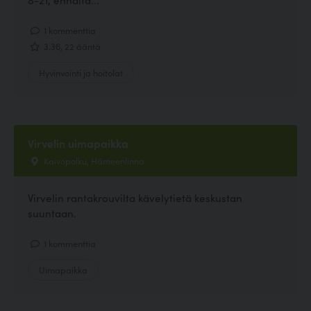
1 kommenttia
3.36, 22 ääntä
Hyvinvointi ja hoitolat
Virvelin uimapaikka
Kaivopolku, Hämeenlinna
Virvelin rantakrouvilta kävelytietä keskustan
suuntaan.
1 kommenttia
Uimapaikka