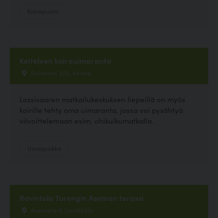
Koirapuisto
Keiteleen koirauimaranta
Sininentie 205, Keitele
Lossisaaren matkailukeskuksen liepeillä on myös
koirille tehty oma uimaranta, jossa voi pysähtyä
vilvoittelemaan esim. ohikulkumatkalla.
Uimapaikka
Ravintola Turengin Aseman terassi
Asematie 6, Janakkala