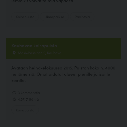
lemmikit voivat telmiä vapaasti...
Koirapuisto
Uimapaikka
Ravintola
Kauhavan koirapuisto
Mäki-Passintie 9, Kauhava
Avataan heinä-elokuussa 2015. Puiston koko n. 4000
neliömetriä. Omat aidatut alueet pienille ja isoille
koirille.
3 kommenttia
4.57, 7 ääntä
Koirapuisto