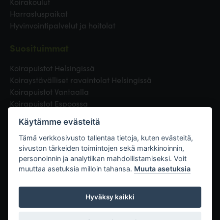
Koirakoulut
Harrastuspaikat
Hyvinvointipalvelut ja hoitolat
Suosituimmat
Koirapuistot Helsingissä
Koiraystävälliset ravaintolat Helsingissä
Koirapuistot Vantaalla
Koirapuistot Espoossa
Koirapuistot Turussa
Käytämme evästeitä
Eläinlääkäri Helsingissä
Koirapuistot Tampereella
Tämä verkkosivusto tallentaa tietoja, kuten evästeitä,
sivuston tärkeiden toimintojen sekä markkinoinnin,
personoinnin ja analytiikan mahdollistamiseksi. Voit
Linkit
muuttaa asetuksia milloin tahansa.
Muuta asetuksia
Hyväksy kaikki