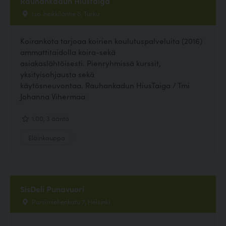
Rauhankadun Hiustaiga
Iso-heikkiläntie 6, Turku
Koirankota tarjoaa koirien koulutuspalveluita (2016)
ammattitaidolla koira-sekä
asiakaslähtöisesti. Pienryhmissä kurssit,
yksityisohjausta sekä
käytösneuvontaa. Rauhankadun HiusTaiga / Tmi
Johanna Vihermaa
1.00, 3 ääntä
Eläinkauppa
SisDeli Punavuori
Pursimiehenkatu 7, Helsinki