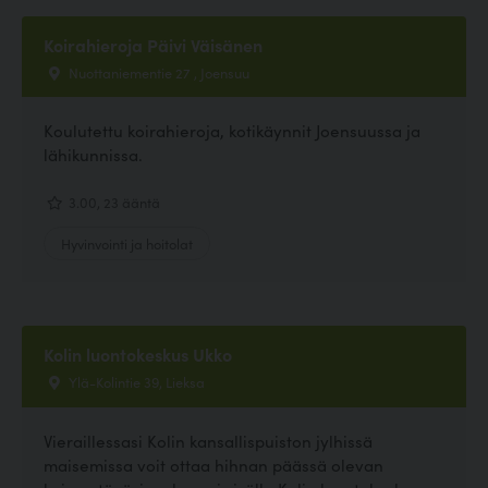
Koirahieroja Päivi Väisänen
Nuottaniementie 27 , Joensuu
Koulutettu koirahieroja, kotikäynnit Joensuussa ja
lähikunnissa.
3.00, 23 ääntä
Hyvinvointi ja hoitolat
Kolin luontokeskus Ukko
Ylä-Kolintie 39, Lieksa
Vieraillessasi Kolin kansallispuiston jylhissä
maisemissa voit ottaa hihnan päässä olevan