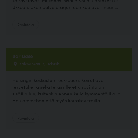
koiraystäväsi mukanasi sisälle Kolin luontokeskus
Ukkoon. Ukon palvelutarjontaan kuuluvat muun...
Ravintola
Bar Base
Kalevankatu 3, Helsinki
Helsingin keskustan rock-baari. Koirat ovat
tervetulleita sekä terassille että ravintolan
sisätiloihin, kuitenkin ennen kello kymmentä illalla.
Haluammehan että myös koirakavereilla...
Ravintola