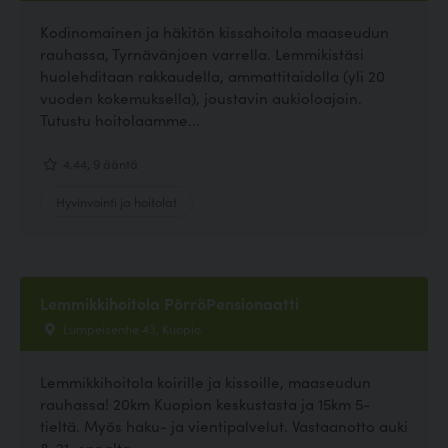
Kodinomainen ja häkitön kissahoitola maaseudun
rauhassa, Tyrnävänjoen varrella. Lemmikistäsi
huolehditaan rakkaudella, ammattitaidolla (yli 20
vuoden kokemuksella), joustavin aukioloajoin.
Tutustu hoitolaamme...
4.44, 9 ääntä
Hyvinvointi ja hoitolat
Lemmikkihoitola PörröPensionaatti
Lumpeisentie 43, Kuopio
Lemmikkihoitola koirille ja kissoille, maaseudun
rauhassa! 20km Kuopion keskustasta ja 15km 5-
tieltä. Myös haku- ja vientipalvelut. Vastaanotto auki
8-21, ennalta...