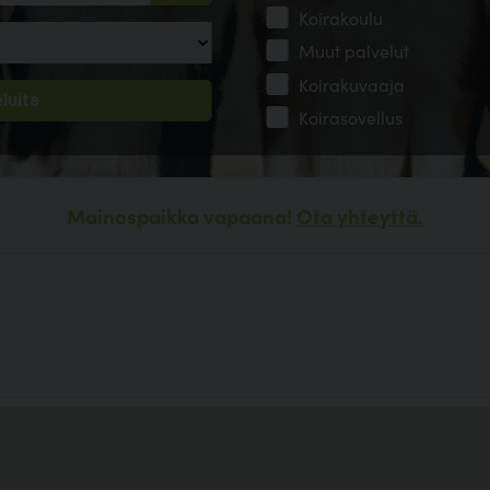
Koirakoulu
Muut palvelut
Koirakuvaaja
Koirasovellus
Mainospaikka vapaana!
Ota yhteyttä.