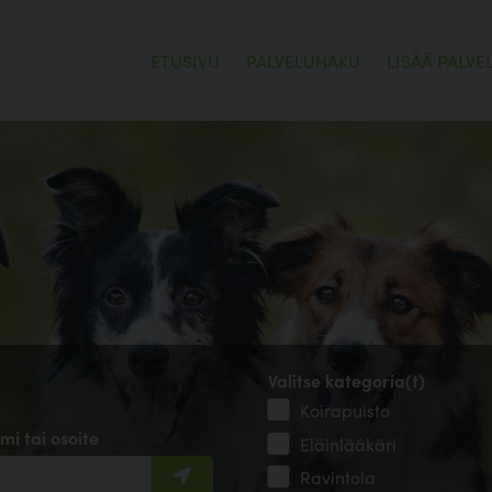
ETUSIVU
PALVELUHAKU
LISÄÄ PALVE
Valitse kategoria(t)
Koirapuisto
mi tai osoite
Eläinlääkäri
Ravintola