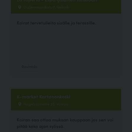
Uudenmaankatu 7, Helsinki
Koirat tervetulleita sisälle ja terassille.
Ravintola
K-market Kartanonkoski
Hagelstamintie 26, Vantaa
Koiran saa ottaa mukaan kauppaan jos sen voi
pitää koko ajan sylissä.