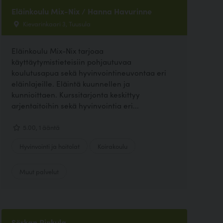
Eläinkoulu Mix-Nix / Hanna Havurinne
Kievarinkaari 3, Tuusula
Eläinkoulu Mix-Nix tarjoaa
käyttäytymistieteisiin pohjautuvaa
koulutusapua sekä hyvinvointineuvontaa eri
eläinlajeille. Eläintä kuunnellen ja
kunnioittaen. Kurssitarjonta keskittyy
arjentaitoihin sekä hyvinvointia eri...
5.00, 1 ääntä
Hyvinvointi ja hoitolat
Koirakoulu
Muut palvelut
Sörkan Rinkula