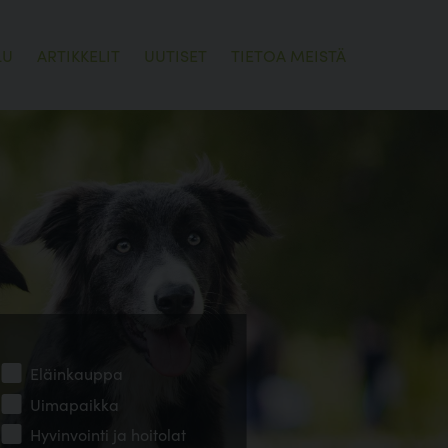
LU
ARTIKKELIT
UUTISET
TIETOA MEISTÄ
Eläinkauppa
Uimapaikka
Hyvinvointi ja hoitolat