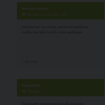
Mamma Maria
Vapaudenkatu 10, Lahti , Lahti
Italialainen ravintola, koirat tervetulleita
sisälle, koiralle tuotiin oma vesikippo
Ravintola
Tassuvahti
, Helsinki
Tassuvahti tarjoaa koiran ulkoilutusta,