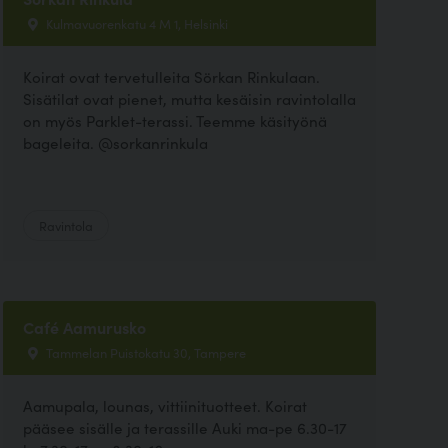
Kulmavuorenkatu 4 M 1, Helsinki
Koirat ovat tervetulleita Sörkan Rinkulaan.
Sisätilat ovat pienet, mutta kesäisin ravintolalla
on myös Parklet-terassi. Teemme käsityönä
bageleita. @sorkanrinkula
Ravintola
Café Aamurusko
Tammelan Puistokatu 30, Tampere
Aamupala, lounas, vittiinituotteet. Koirat
pääsee sisälle ja terassille Auki ma-pe 6.30-17