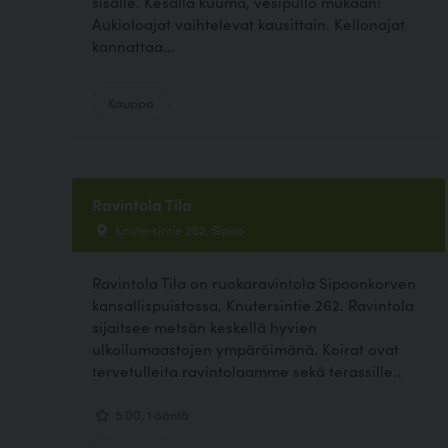
sisälle. Kesällä kuuma, vesipullo mukaan!
Aukioloajat vaihtelevat kausittain. Kellonajat
kannattaa...
Kauppa
Ravintola Tila
Knutersintie 262, Sipoo
Ravintola Tila on ruokaravintola Sipoonkorven
kansallispuistossa, Knutersintie 262. Ravintola
sijaitsee metsän keskellä hyvien
ulkoilumaastojen ympäröimänä. Koirat ovat
tervetulleita ravintolaamme sekä terassille...
5.00, 1 ääntä