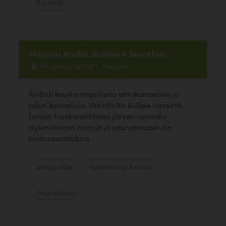
Ravintola
Majoitus Breikki, Bunkka & Breakfast
Maaningantie 1143 c, Pielavesi
AirBnb kautta majoitusta aittakamarissa ja
talon kamarissa. UrkinPolku kulkee vierestä.
Loivan hiekkarantaisen järven rannalla.
Hyvinvoinnin hoitoja ja saunaterapeutin
hoitosaunotuksia.
Uimapaikka
Hyvinvointi ja hoitolat
Muut palvelut