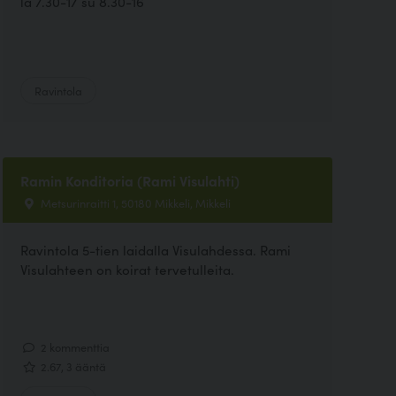
la 7.30-17 su 8.30-16
Ravintola
Ramin Konditoria (Rami Visulahti)
Metsurinraitti 1, 50180 Mikkeli, Mikkeli
Ravintola 5-tien laidalla Visulahdessa. Rami
Visulahteen on koirat tervetulleita.
2 kommenttia
2.67, 3 ääntä