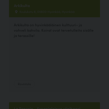
Arkikulta
Koulukatu 8, 05800 Hyvinkää, Hyvinkää
Arkikulta on hyvinkääläinen kulttuuri- ja
vohveli kahvila. Koirat ovat tervetulleita sisälle
ja terassille!
Ravintola
La Tapería - Espanjalainen viinibaari