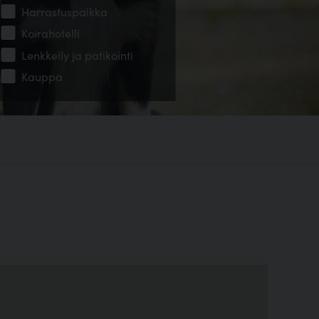
Harrastuspaikka
Koirahotelli
Lenkkeily ja patikointi
Kauppa