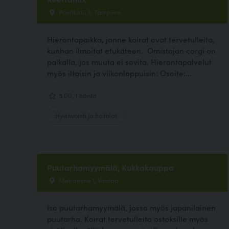
Postikatu 3, Tampere
Hierontapaikka, jonne koirat ovat tervetulleita,
kunhan ilmoitat etukäteen. Omistajan corgi on
paikalla, jos muuta ei sovita. Hierontapalvelut
myös iltaisin ja viikonloppuisin: Osoite:...
5.00, 1 ääntä
Hyvinvointi ja hoitolat
Puutarhamyymälä, Kukkakauppa
Meiramitie 1, Vantaa
Iso puutarhamyymälä, jossa myös japanilainen
puutarha. Koirat tervetulleita ostoksille myös