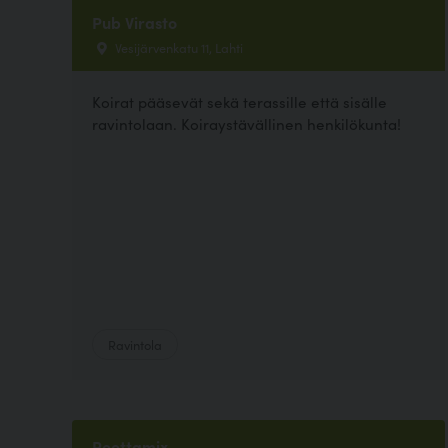
Pub Virasto
Vesijärvenkatu 11, Lahti
Koirat pääsevät sekä terassille että sisälle
ravintolaan. Koiraystävällinen henkilökunta!
Ravintola
Reettamix