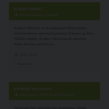
Kraken Helsinki
Hietaniemenkatu 2, Helsinki
Kraken Helsinki on kesäkuussa 2022 avattu
merihenkinen ravintola ja baari Kampin ja Etu-
Töölön rajalla. Kraken Helsingissä olemme
myös koirien ystäviä ja...
5.00, 1 ääntä
Ravintola
Karkkilan koirapuisto
Helsingintie 4, 03600 Karkkila, Karkkila
Helsingintien pallokentän kupeessa. Omat