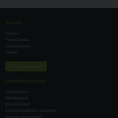
Sivusto
Etusivu
Palveluhaku
Lisää palvelu
Tietoa
Evästeasetukset
Lemmikkipalvelut
Koirapuistot
Eläinkaupat
Eläinlääkärit
Koiraystävälliset ravintolat
Koirien uimapaikat