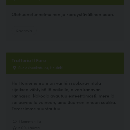
Olohuonetunnelmainen ja koiraystävällinen baari.
Ravintola
Trattoria Il Faro
Suolakivenkatu 24, Helsinki
Herttoniemenrannan vanhin ruokaravintola
sijaitsee viihtyisällä paikalla, aivan kanavan
rannassa. Näköala avautuu esteettömästi, merellä
seilaavine laivoineen, aina Suomenlinnaan saakka.
Terassimme suuntautuu...
4 kommenttia
5.00, 1 ääntä