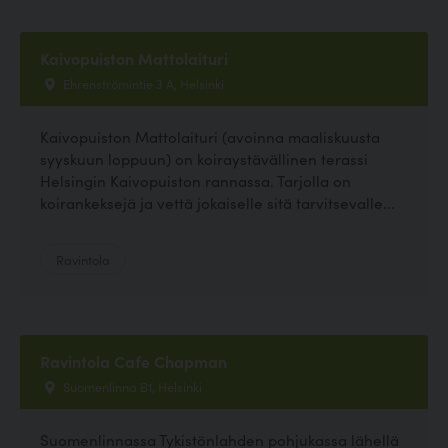
Kaivopuiston Mattolaituri
Ehrenströmintie 3 A, Helsinki
Kaivopuiston Mattolaituri (avoinna maaliskuusta
syyskuun loppuun) on koiraystävällinen terassi
Helsingin Kaivopuiston rannassa. Tarjolla on
koirankeksejä ja vettä jokaiselle sitä tarvitsevalle...
Ravintola
Ravintola Cafe Chapman
Suomenlinna B1, Helsinki
Suomenlinnassa Tykistönlahden pohjukassa lähellä