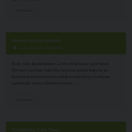
Ravintola
Sinisen huvilan kahvila
Linnunlauluntie 11, Helsinki
Auki vain kesäaikaan. Linnunlaulussa sijaitseva
Sinisen huvilan kahvila tarjoaa paitsi kahvia ja
kuulua karpalomehua sekä suolaista ja makeaa
syötävää myös silmänruokaa....
Ravintola
Torikahvila Cafe Tiina