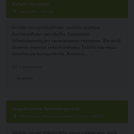
Kahvila Kampela
Uutelantie 1, Helsinki
Erittäin koiraystävällinen ravitola sijaitsee
Aurinkolahden perukoilla, Vuosaaren
Urheilukalastajien venesataman rannassa. Vieressä
Uutelan maastot sekä koirahaka. Tiskiltä saa myös
tarjottavaa koiraystäville. Avoinna...
2 kommenttia
Ravintola
Majakkalaiva Relandersgrund
Meritullintori, Aleksanterinkadun päässä, Helsinki
Vanhan laivan yläkannella oleva cafeterassi, josta