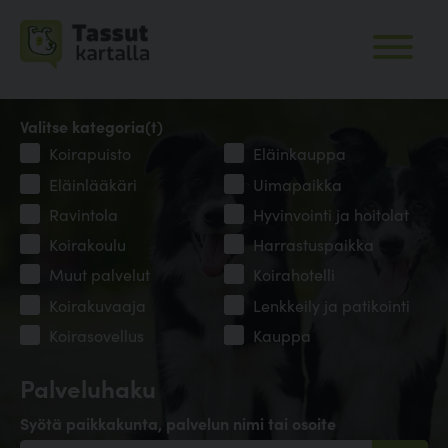
Valitse kategoria(t)
Koirapuisto
Eläinkauppa
Eläinlääkäri
Uimapaikka
Ravintola
Hyvinvointi ja hoitolat
Koirakoulu
Harrastuspaikka
Muut palvelut
Koirahotelli
Koirakuvaaja
Lenkkeily ja patikointi
Koirasovellus
Kauppa
Palveluhaku
Syötä paikkakunta, palvelun nimi tai osoite