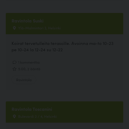
Ravintola Suski
Ylä-Malmintori 3, Helsinki
Koirat tervetulleita terassille. Avoinna ma-to 10-23
pe 10-24 la 12-24 su 12-22
1 kommenttia
5.00, 2 ääntä
Ravintola
Ravintola Toscanini
Bulevardi 2 / 4, Helsinki