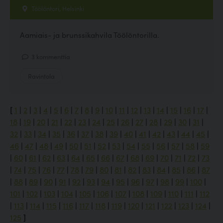
Töölöntori, Helsinki
Aamiais- ja brunssikahvila Töölöntorilla.
3 kommenttia
Ravintola
[
1
|
2
|
3
|
4
|
5
|
6
|
7
|
8
|
9
|
10
|
11
|
12
|
13
|
14
|
15
|
16
|
17
|
18
|
19
|
20
|
21
|
22
|
23
|
24
|
25
|
26
|
27
|
28
|
29
|
30
|
31
|
32
|
33
|
34
|
35
|
36
|
37
|
38
|
39
|
40
|
41
|
42
|
43
|
44
|
45
|
46
|
47
|
48
|
49
|
50
|
51
|
52
|
53
|
54
|
55
|
56
|
57
|
58
|
59
|
60
|
61
|
62
|
63
|
64
|
65
|
66
|
67
|
68
|
69
|
70
|
71
|
72
|
73
|
74
|
75
|
76
|
77
|
78
|
79
|
80
|
81
|
82
|
83
|
84
|
85
|
86
|
87
|
88
|
89
|
90
|
91
|
92
|
93
|
94
|
95
|
96
|
97
|
98
|
99
|
100
|
101
|
102
|
103
|
104
|
105
|
106
|
107
|
108
|
109
|
110
|
111
|
112
|
113
|
114
|
115
|
116
|
117
|
118
|
119
|
120
|
121
|
122
|
123
|
124
|
125
]