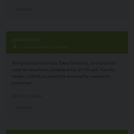
Ravintola
Janoinen lohi
Linnankoskenkatu 12, Helsinki
Viihtyisä olutravintola Taka-Töölössä, jonna koirat
ovat tervetulleita jokapäivä klo 23.00 asti. Koirille
herkku tiskiltä ja janoisille omistajille maukasta
juotavaa!
4.50, 2 ääntä
Ravintola