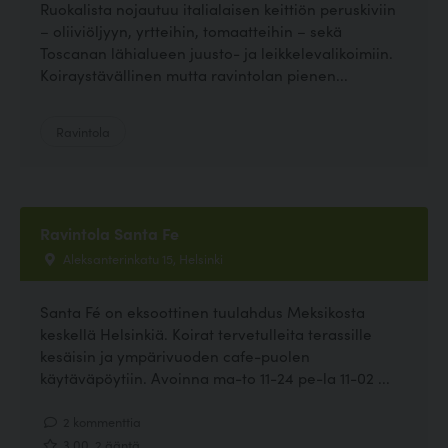
Ruokalista nojautuu italialaisen keittiön peruskiviin
– oliiviöljyyn, yrtteihin, tomaatteihin – sekä
Toscanan lähialueen juusto- ja leikkelevalikoimiin.
Koiraystävällinen mutta ravintolan pienen...
Ravintola
Ravintola Santa Fe
Aleksanterinkatu 15, Helsinki
Santa Fé on eksoottinen tuulahdus Meksikosta
keskellä Helsinkiä. Koirat tervetulleita terassille
kesäisin ja ympärivuoden cafe-puolen
käytäväpöytiin. Avoinna ma-to 11-24 pe-la 11-02 ...
2 kommenttia
3.00, 2 ääntä