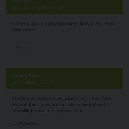
Fleuriste
Uudenmaankatu 13, Helsinki
Kukkakauppa ja koiraystävällinen kahvila Helsingin
keskustassa.
Ravintola
Corona Baari
Eerikinkatu 11, Helsinki
Kaurismäen veljesten perustama rento New York-
tyylinen baari ja biljardisali. Hyvinkäyttäytyvät
leimmikit tervetulleita päiväsaikaan.
2 kommenttia