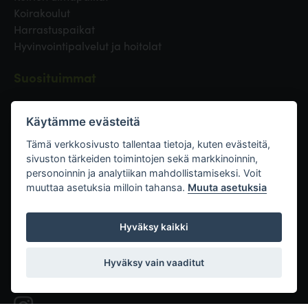
Koirakoulut
Harrastuspaikat
Hyvinvointipalvelut ja hoitolat
Suosituimmat
Koirapuistot Helsingissä
Koiraystävälliset ravaintolat Helsingissä
Käytämme evästeitä
Koirapuistot Vantaalla
Tämä verkkosivusto tallentaa tietoja, kuten evästeitä,
Koirapuistot Espoossa
sivuston tärkeiden toimintojen sekä markkinoinnin,
Koirapuistot Turussa
personoinnin ja analytiikan mahdollistamiseksi. Voit
Eläinlääkäri Helsingissä
muuttaa asetuksia milloin tahansa.
Muuta asetuksia
Koirapuistot Tampereella
Hyväksy kaikki
Linkit
Hyväksy vain vaaditut