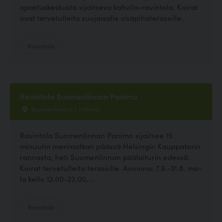
opastuskeskusta sijaitseva kahvila-ravintola. Koirat
ovat tervetulleita suojaisalle sisäpihaterassille.
Ravintola
Ravintola Suomenlinnan Panimo
Suomenlinna c 1, Helsinki
Ravintola Suomenlinnan Panimo sijaitsee 15
minuutin merimatkan päässä Helsingin Kauppatorin
rannasta, heti Suomenlinnan päälaiturin edessä.
Koirat tervetulleita terassille. Avoinna: 7.5.-31.8. ma-
la kello 12.00-22.00,...
Ravintola