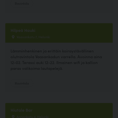
Ravintola
Hilpeä Hauki
Vaasankatu 7, Helsinki
Lämminhenkinen ja erittäin koiraystävällinen
olutravintola Vaasankadun varrella. Avoinna aina
12-02. Terassi auki 12-22. Ilmainen wifi ja kallion
paras valikoima lautapelejä.
Ravintola
Hiutale Bar
Annankatu 4, Helsinki