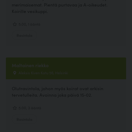
merimaisemat. Pientä purtavaa ja A-oikeudet.
Koirille vesikuppi.
5.00, 1 ääntä
Ravintola
Maltainen riekko
Aleksis Kiven Katu 56, Helsinki
Olutravintola, johon myös koirat ovat arkisin
tervetulleita. Avoinna joka päivä 15-02.
5.00, 3 ääntä
Ravintola