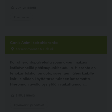
2.74, 27 ääntä
Koirakoulu
Canis Animi koirahieronta
Korkeanmäentie 5, Helsinki
Koirahierontapalveluita sopimuksen mukaan
kotikäynneillä pääkaupunkiseudulla. Hieronta on
tehokas tukihoitomuoto, soveltuen lähes kaikille
koirille niiden käyttötarkoitukseen katsomatta.
Hieronnan avulla pystytään vaikuttamaan...
3.50, 2 ääntä
Hyvinvointi ja hoitolat