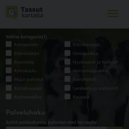
Valitse kategoria(t)
Koirapuisto
Eläinkauppa
Eläinlääkäri
Uimapaikka
Ravintola
Hyvinvointi ja hoitolat
Koirakoulu
Harrastuspaikka
Muut palvelut
Koirahotelli
Koirakuvaaja
Lenkkeily ja patikointi
Koirasovellus
Kauppa
Palveluhaku
Syötä paikkakunta, palvelun nimi tai osoite