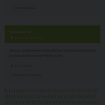
Harrastuspaikka
Huiskehäntä
Kaharintie 157, Rusko
Hevos- ja koirahierontaa Koirien trimmausta Koirien
koulutusta Susanna Fränti-Luoto
5.00, 2 ääntä
Hyvinvointi ja hoitolat
[
1
|
2
|
3
|
4
|
5
|
6
|
7
|
8
|
9
|
10
|
11
|
12
|
13
|
14
|
15
|
16
|
17
|
18
|
19
|
20
|
21
|
22
|
23
|
24
|
25
|
26
|
27
|
28
|
29
|
30
|
31
|
32
|
33
|
34
|
35
|
36
|
37
|
38
|
39
|
40
|
41
|
42
|
43
|
44
|
45
|