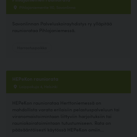
Pihlajaniementie 110, Savonlinna
Savonlinnan Palveluskoirayhdistys ry ylläpitää
rauniorataa Pihlajaniemessä.
Harrastuspaikka
HEPeKon rauniorata
Laippakuja 4, Helsinki
HEPeKon rauniorataa Herttoniemessä on
mahdollista varata erilaisiin pelastuspalveluun tai
viranomaistoimintaan liittyviin harjoituksiin tai
rauniokoiratoimintaan tutustumiseen. Rata on
pääsääntöisesti käytössä HEPeKon omiin...