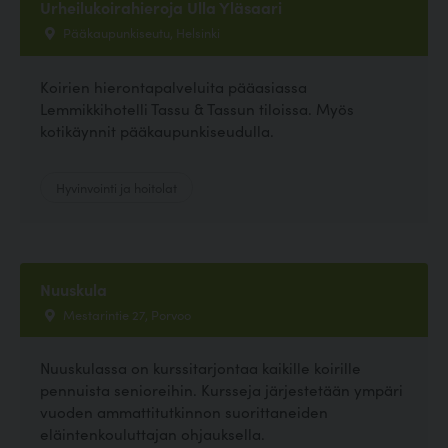
Urheilukoirahieroja Ulla Yläsaari
Pääkaupunkiseutu, Helsinki
Koirien hierontapalveluita pääasiassa
Lemmikkihotelli Tassu & Tassun tiloissa. Myös
kotikäynnit pääkaupunkiseudulla.
Hyvinvointi ja hoitolat
Nuuskula
Mestarintie 27, Porvoo
Nuuskulassa on kurssitarjontaa kaikille koirille
pennuista senioreihin. Kursseja järjestetään ympäri
vuoden ammattitutkinnon suorittaneiden
eläintenkouluttajan ohjauksella.