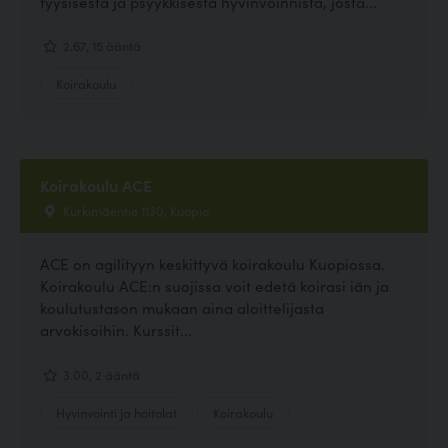
fyysisestä ja psyykkisestä hyvinvoinnista, josta...
2.67, 15 ääntä
Koirakoulu
Koirakoulu ACE
Kurkimäentie 1130, Kuopio
ACE on agilityyn keskittyvä koirakoulu Kuopiossa.
Koirakoulu ACE:n suojissa voit edetä koirasi iän ja
koulutustason mukaan aina aloittelijasta
arvokisoihin. Kurssit...
3.00, 2 ääntä
Hyvinvointi ja hoitolat
Koirakoulu