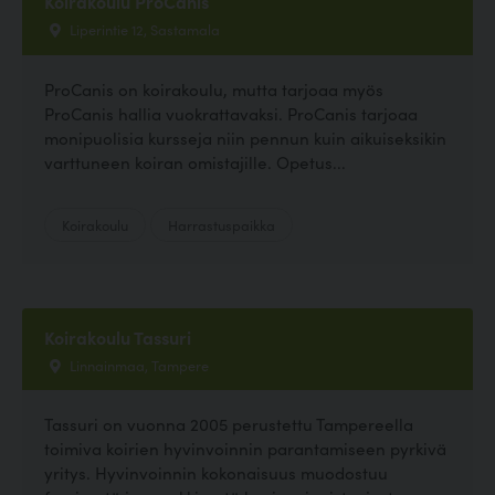
Koirakoulu ProCanis
Liperintie 12, Sastamala
ProCanis on koirakoulu, mutta tarjoaa myös
ProCanis hallia vuokrattavaksi. ProCanis tarjoaa
monipuolisia kursseja niin pennun kuin aikuiseksikin
varttuneen koiran omistajille. Opetus...
Koirakoulu
Harrastuspaikka
Koirakoulu Tassuri
Linnainmaa, Tampere
Tassuri on vuonna 2005 perustettu Tampereella
toimiva koirien hyvinvoinnin parantamiseen pyrkivä
yritys. Hyvinvoinnin kokonaisuus muodostuu