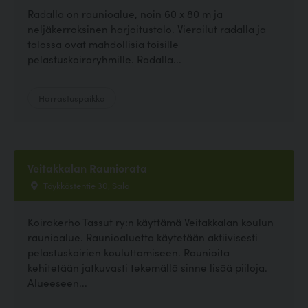
Radalla on raunioalue, noin 60 x 80 m ja
neljäkerroksinen harjoitustalo. Vierailut radalla ja
talossa ovat mahdollisia toisille
pelastuskoiraryhmille. Radalla...
Harrastuspaikka
Veitakkalan Rauniorata
Töykköstentie 30, Salo
Koirakerho Tassut ry:n käyttämä Veitakkalan koulun
raunioalue. Raunioaluetta käytetään aktiivisesti
pelastuskoirien kouluttamiseen. Raunioita
kehitetään jatkuvasti tekemällä sinne lisää piiloja.
Alueeseen...