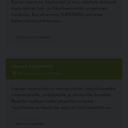
Koiran hieronta, liikehoidot ja muu käsittely auttavat
myös koiran tuki- ja liikuntaelimistön ongelmien
hoidossa. Koirahieronta SUENTASSU palvelee
kaikenikäisiä ja kokoisia...
Hyvinvointi ja hoitolat
Lapuan Rauniorata
Karhunmäentie 643, Lapua
Lapuan rauniorata on monipuolinen harjoituspaikka
viranomaisille, yhdistyksille ja yksityisille ihmisille.
Radalla voidaan lisäksi järjestää erilaisia
tapahtumia ja kilpailuja. Lapuan raunioradalla on...
Harrastuspaikka