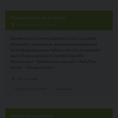
Minnan Koirakoulu & Hoitola
Järvenpääntie 71, Liminka
Koirakoulun toiminta tapahtuu Oulun seudulla,
tarkemmin Tupoksessa, kasvihuonetyyppisessä
kivituhkapohjaisessa hallissa talvella ja aidatulla
kivituhkapinnoitteisella kentällä kesällä. -
Pentukurssit - Tottelevaisuuskurssit - RallyToko-
kurssit - Temppukurssit -...
3.13, 24 ääntä
Hyvinvointi ja hoitolat
Koirakoulu
Hieroja Anne Juntunen