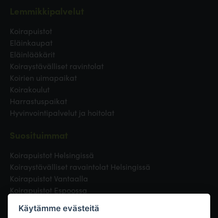
Lemmikkipalvelut
Koirapuistot
Eläinkaupat
Eläinlääkärit
Koiraystävälliset ravintolat
Koirien uimapaikat
Koirakoulut
Harrastuspaikat
Hyvinvointipalvelut ja hoitolat
Suosituimmat
Koirapuistot Helsingissä
Koiraystävälliset ravaintolat Helsingissä
Koirapuistot Vantaalla
Koirapuistot Espoossa
Koirapuistot Turussa
Käytämme evästeitä
Eläinlääkäri Helsingissä