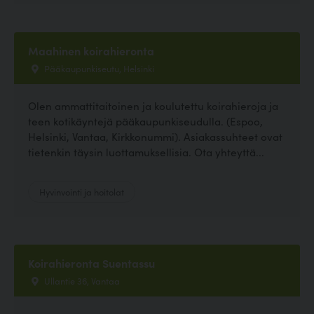
Maahinen koirahieronta
Pääkaupunkiseutu, Helsinki
Olen ammattitaitoinen ja koulutettu koirahieroja ja
teen kotikäyntejä pääkaupunkiseudulla. (Espoo,
Helsinki, Vantaa, Kirkkonummi). Asiakassuhteet ovat
tietenkin täysin luottamuksellisia. Ota yhteyttä...
Hyvinvointi ja hoitolat
Koirahieronta Suentassu
Ullantie 36, Vantaa