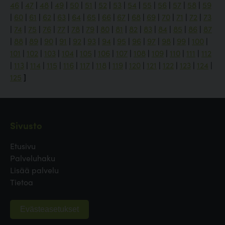
46
|
47
|
48
|
49
|
50
|
51
|
52
|
53
|
54
|
55
|
56
|
57
|
58
|
59
|
60
|
61
|
62
|
63
|
64
|
65
|
66
|
67
|
68
|
69
|
70
|
71
|
72
|
73
|
74
|
75
|
76
|
77
|
78
|
79
|
80
|
81
|
82
|
83
|
84
|
85
|
86
|
87
|
88
|
89
|
90
|
91
|
92
|
93
|
94
|
95
|
96
|
97
|
98
|
99
|
100
|
101
|
102
|
103
|
104
|
105
|
106
|
107
|
108
|
109
|
110
|
111
|
112
|
113
|
114
|
115
|
116
|
117
|
118
|
119
|
120
|
121
|
122
|
123
|
124
|
125
]
Sivusto
Etusivu
Palveluhaku
Lisää palvelu
Tietoa
Evästeasetukset