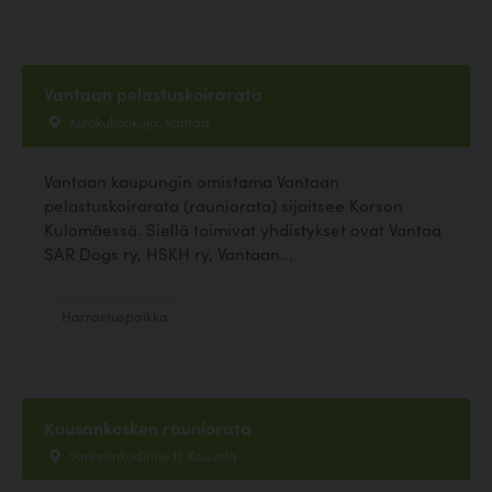
Vantaan pelastuskoirarata
Kulokukonkuja, Vantaa
Vantaan kaupungin omistama Vantaan
pelastuskoirarata (rauniorata) sijaitsee Korson
Kulomäessä. Siellä toimivat yhdistykset ovat Vantaa
SAR Dogs ry, HSKH ry, Vantaan...
Harrastuspaikka
Kuusankosken rauniorata
Vanhainkodintie 11, Kouvola