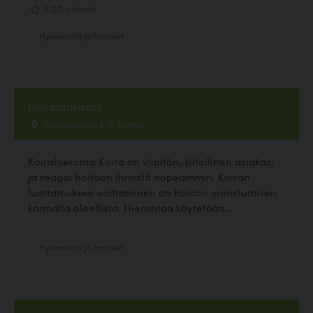
5.00, 1 ääntä
Hyvinvointi ja hoitolat
Hierontatassu
Majavapolku 8 B, Vantaa
Koirahieronta Koira on vilpitön, kiitollinen asiakas,
ja reagoi hoitoon ihmistä nopeammin. Koiran
luottamuksen voittaminen on hoidon onnistumisen
kannalta oleellista. Hierontaa käytetään...
Hyvinvointi ja hoitolat