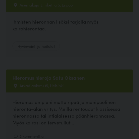
Asemakuja 3, liiketila 6, Espoo
Ihmisten hieronnan lisäksi tarjolla myös
koirahierontaa.
Hyvinvointi ja hoitolat
Hieromus hieroja Satu Oksanen
Arkadiankatu 19, Helsinki
Hieromus on pieni mutta ripeä ja monipuolinen
hieronta-alan yritys. Meillä rentoudut klassisessa
hieronnassa tai intialaisessa päänhieronnassa.
Myös koirasi on tervetullut...
2 kommenttia