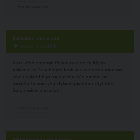
Harrastuspaikka
Kokkolan rauniorata
kemirantie 3, Kokkola
Keski-Pohjanmaan Palveluskoirat ry:llä on
Kokkolassa Ykspihlajan teollisuusalueen kupeessa
koulutuskenttä ja rauniorata. Molemmat on
tarkoitettu vain yhdistyksen jäsenten käyttöön.
Satunnaiset vierailut...
Harrastuspaikka
Pihlajaniemen rauniorata