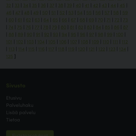
32
|
33
|
34
|
35
|
36
|
37
|
38
|
39
|
40
|
41
|
42
|
43
|
44
|
45
|
46
|
47
|
48
|
49
|
50
|
51
|
52
|
53
|
54
|
55
|
56
|
57
|
58
|
59
|
60
|
61
|
62
|
63
|
64
|
65
|
66
|
67
|
68
|
69
|
70
|
71
|
72
|
73
|
74
|
75
|
76
|
77
|
78
|
79
|
80
|
81
|
82
|
83
|
84
|
85
|
86
|
87
|
88
|
89
|
90
|
91
|
92
|
93
|
94
|
95
|
96
|
97
|
98
|
99
|
100
|
101
|
102
|
103
|
104
|
105
|
106
|
107
|
108
|
109
|
110
|
111
|
112
|
113
|
114
|
115
|
116
|
117
|
118
|
119
|
120
|
121
|
122
|
123
|
124
|
125
]
Sivusto
Etusivu
Palveluhaku
Lisää palvelu
Tietoa
Evästeasetukset