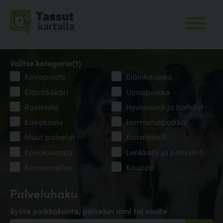
Valitse kategoria(t)
Koirapuisto
Eläinkauppa
Eläinlääkäri
Uimapaikka
Ravintola
Hyvinvointi ja hoitolat
Koirakoulu
Harrastuspaikka
Muut palvelut
Koirahotelli
Koirakuvaaja
Lenkkeily ja patikointi
Koirasovellus
Kauppa
Palveluhaku
Syötä paikkakunta, palvelun nimi tai osoite