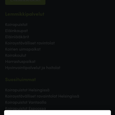
Lemmikkipalvelut
Koirapuistot
Eläinkaupat
Eläinlääkärit
Koiraystävälliset ravintolat
Koirien uimapaikat
Koirakoulut
Harrastuspaikat
Hyvinvointipalvelut ja hoitolat
Suosituimmat
Koirapuistot Helsingissä
Koiraystävälliset ravaintolat Helsingissä
Koirapuistot Vantaalla
Koirapuistot Espoossa
Koirapuistot Turussa