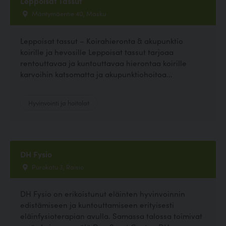
Leppoisat Tassut
Mäntymäentie 40, Masku
Leppoisat tassut – Koirahieronta & akupunktio
koirille ja hevosille Leppoisat tassut tarjoaa
rentouttavaa ja kuntouttavaa hierontaa koirille
karvoihin katsomatta ja akupunktiohoitoa...
Hyvinvointi ja hoitolat
DH Fysio
Purokatu 3, Raisio
DH Fysio on erikoistunut eläinten hyvinvoinnin
edistämiseen ja kuntouttamiseen erityisesti
eläinfysioterapian avulla. Samassa talossa toimivat