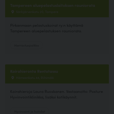
Tampereen aluepelastuslaitoksen rauniorata
Särkijärvenkatu 20, Tampere
Pirkanmaan pelastuskoirat ry:n käyttämä
Tampereen aluepelastuksen rauniorata.
Harrastuspaikka
Koirahieronta Rentotassu
Hämeenkatu 44, Riihimäki
Koirahieroja Laura Ruoskanen. Vastaanotto: Posture
Hyvinvointiklinikka, lisäksi kotikäynnit.
Hyvinvointi ja hoitolat