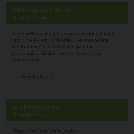
Eläinhieroja Laura Ahmala
Ketokatu 8, Oulu
Lihashuollosta huolehtiminen on erittäin tärkeää
sekä urheilu- että kotikoirille. Hieronta poistaa
kuona-aineita elimistöstä ja nopeuttaa
palautumista. Lisäksi hieronta vilkastuttaa
verenkiertoa...
Hyvinvointi ja hoitolat
Koirahieronta Kulkuri
Kuovitie 6, Oulu
Tällä palvelulla ei ole kuvausta.