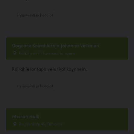
Hyvinvointi ja hoitolat
Dogcare Koirahieroja Johanna Virtanen
Kotikäynnit Pirkanmaa, Tampere
Koirahierontapalvelut kotikäynnein.
Hyvinvointi ja hoitolat
Meirän Halli
Rounionkatu 49, Tampere