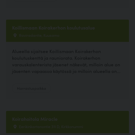
Koillismaan Koirakerhon koulutusalue
Raviradantie, Kuusamo
Alueella sijaitsee Koillismaan Koirakerhon
koulutuskenttä ja rauniorata. Koirakerhon
varauskalenterista jäsenet näkevät, milloin alue on
jäsenten vapaassa käytössä ja milloin alueella on...
Harrastuspaikka
Koirahoitola Miracle
Eerikinkartanontie 311 D, Kirkkonummi