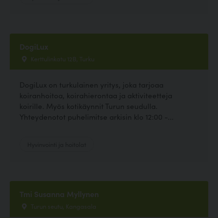
DogiLux
Kerttulinkatu 12B, Turku
DogiLux on turkulainen yritys, joka tarjoaa
koiranhoitoa, koirahierontaa ja aktiviteetteja
koirille. Myös kotikäynnit Turun seudulla.
Yhteydenotot puhelimitse arkisin klo 12:00 -...
Hyvinvointi ja hoitolat
Tmi Susanna Myllynen
Turun seutu, Kangasala