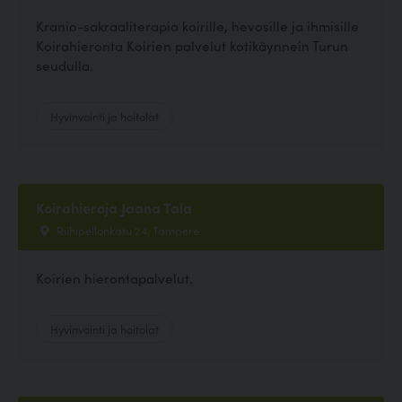
Kranio-sakraaliterapia koirille, hevosille ja ihmisille
Koirahieronta Koirien palvelut kotikäynnein Turun
seudulla.
Hyvinvointi ja hoitolat
Koirahieroja Jaana Tala
Riihipellonkatu 24, Tampere
Koirien hierontapalvelut.
Hyvinvointi ja hoitolat