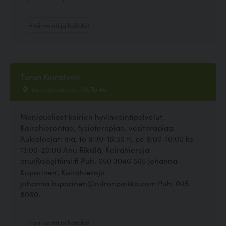
Hyvinvointi ja hoitolat
Turun Koirafysio
Lukkosepänkatu 6A, Turku
Monipuoliset koirien hyvinvointipalvelut.
Koirahierontaa, fysioterapiaa, vesiterapiaa..
Aukioloajat: ma, to 9:30-16:30 ti, pe 9:00-16:00 ke
13:00-20:00 Anu Rikkilä, Koirahieroja
anu@dogitiimi.fi Puh. 050 3046 565 Johanna
Kuparinen, Koirahieroja
johanna.kuparinen@nitronpaikka.com Puh. 045
8060...
Hyvinvointi ja hoitolat