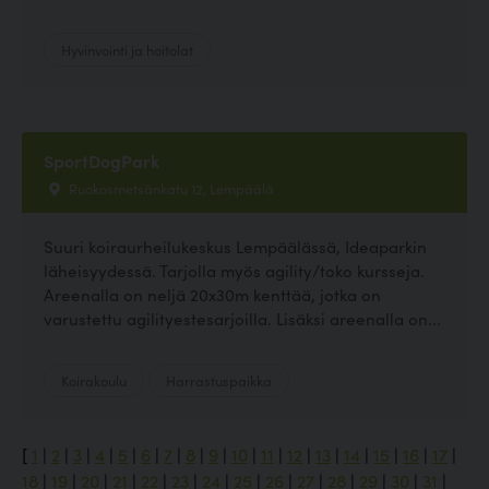
Hyvinvointi ja hoitolat
SportDogPark
Ruokosmetsänkatu 12, Lempäälä
Suuri koiraurheilukeskus Lempäälässä, Ideaparkin
läheisyydessä. Tarjolla myös agility/toko kursseja.
Areenalla on neljä 20x30m kenttää, jotka on
varustettu agilityestesarjoilla. Lisäksi areenalla on...
Koirakoulu
Harrastuspaikka
[
1
|
2
|
3
|
4
|
5
|
6
|
7
|
8
|
9
|
10
|
11
|
12
|
13
|
14
|
15
|
16
|
17
|
18
|
19
|
20
|
21
|
22
|
23
|
24
|
25
|
26
|
27
|
28
|
29
|
30
|
31
|