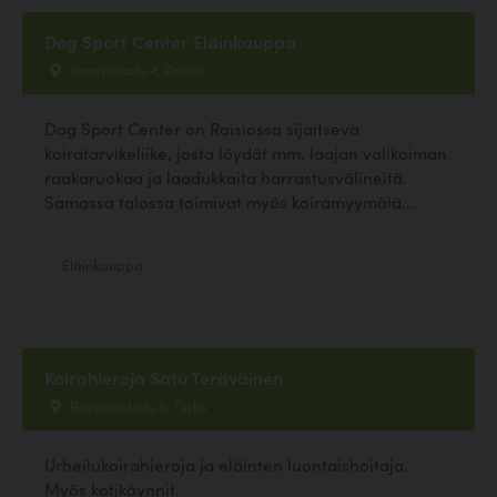
Dog Sport Center Eläinkauppa
Varastokatu 4, Raisio
Dog Sport Center on Raisiossa sijaitseva
koiratarvikeliike, josta löydät mm. laajan valikoiman
raakaruokaa ja laadukkaita harrastusvälineitä.
Samassa talossa toimivat myös koiramyymälä...
Eläinkauppa
Koirahieroja Satu Teräväinen
Rajaojankatu 9, Turku
Urheilukoirahieroja ja eläinten luontaishoitaja.
Myös kotikäynnit.