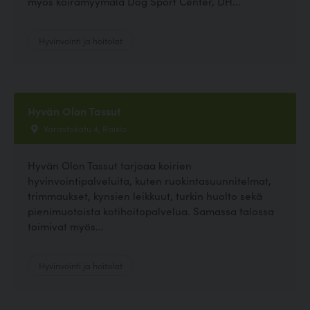
myös koiramyymälä Dog Sport Center, DH...
Hyvinvointi ja hoitolat
Hyvän Olon Tassut
Varastokatu 4, Raisio
Hyvän Olon Tassut tarjoaa koirien
hyvinvointipalveluita, kuten ruokintasuunnitelmat,
trimmaukset, kynsien leikkuut, turkin huolto sekä
pienimuotoista kotihoitopalvelua. Samassa talossa
toimivat myös...
Hyvinvointi ja hoitolat