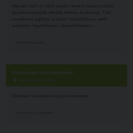
Meirän Halli on 1200 neliön lämmin harjoitushalli
koiraharrastajille lähellä Nokian keskustaa. Tilat
soveltuvat agilityn ja tokon harjoitteluun sekä
erilaisten tapahtumien järjestämiseen....
Harrastuspaikka
Eläinhieroja Suvi Matilainen
Tuohimaantie 12, Oulu
Eläinten luontaishoitoja ja hierontaa.
Hyvinvointi ja hoitolat