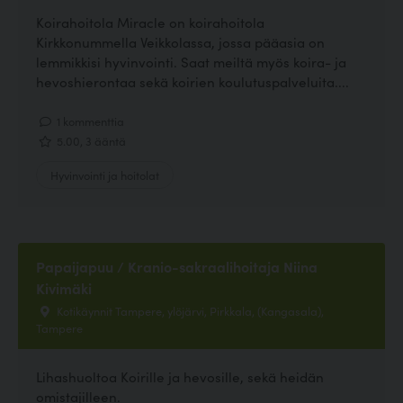
Koirahoitola Miracle on koirahoitola
Kirkkonummella Veikkolassa, jossa pääasia on
lemmikkisi hyvinvointi. Saat meiltä myös koira- ja
hevoshierontaa sekä koirien koulutuspalveluita....
1 kommenttia
5.00, 3 ääntä
Hyvinvointi ja hoitolat
Papaijapuu / Kranio-sakraalihoitaja Niina
Kivimäki
Kotikäynnit Tampere, ylöjärvi, Pirkkala, (Kangasala),
Tampere
Lihashuoltoa Koirille ja hevosille, sekä heidän
omistajilleen.