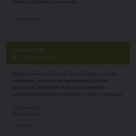
meille palautetta yllä olevasta...
Uimapaikka
Kahvila - Café
Pakilantie 81, Helsinki
Viihtyisä kahvila/ravintola Länsi-Pakilassa, isohko
ulkoterassi, jonne koirat tervetulleita, koirille
vesitarjoilu. Saatavana kahvia, leivonnaisia,
pikkusyötävää (keitto, patonki jne.) sekä A-oikeudet.
1 kommenttia
5.00, 2 ääntä
Ravintola