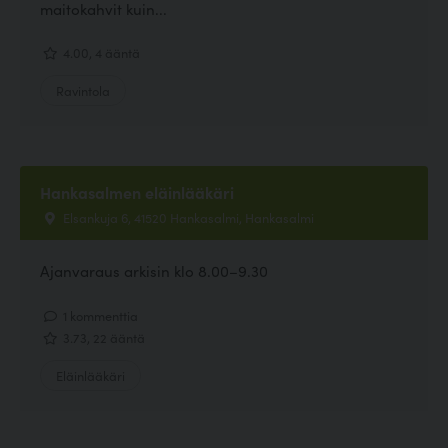
maitokahvit kuin...
4.00, 4 ääntä
Ravintola
Hankasalmen eläinlääkäri
Elsankuja 6, 41520 Hankasalmi, Hankasalmi
Ajanvaraus arkisin klo 8.00–9.30
1 kommenttia
3.73, 22 ääntä
Eläinlääkäri