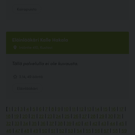
Koirapuisto
Eläinlääkäri Kalle Hakala
Iniöntie 410, Kustavi
Tällä palvelulla ei ole kuvausta.
3.14, 49 ääntä
Eläinlääkäri
[
1
|
2
|
3
|
4
|
5
|
6
|
7
|
8
|
9
|
10
|
11
|
12
|
13
|
14
|
15
|
16
|
17
|
18
|
19
|
20
|
21
|
22
|
23
|
24
|
25
|
26
|
27
|
28
|
29
|
30
|
31
|
32
|
33
|
34
|
35
|
36
|
37
|
38
|
39
|
40
|
41
|
42
|
43
|
44
|
45
|
46
|
47
|
48
|
49
|
50
|
51
|
52
|
53
|
54
|
55
|
56
|
57
|
58
|
59