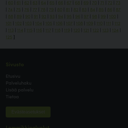
|
60
|
61
|
62
|
63
|
64
|
65
|
66
|
67
|
68
|
69
|
70
|
71
|
72
|
73
|
74
|
75
|
76
|
77
|
78
|
79
|
80
|
81
|
82
|
83
|
84
|
85
|
86
|
87
|
88
|
89
|
90
|
91
|
92
|
93
|
94
|
95
|
96
|
97
|
98
|
99
|
100
|
101
|
102
|
103
|
104
|
105
|
106
|
107
|
108
|
109
|
110
|
111
|
112
|
113
|
114
|
115
|
116
|
117
|
118
|
119
|
120
|
121
|
122
|
123
|
124
|
125
]
Sivusto
Etusivu
Palveluhaku
Lisää palvelu
Tietoa
Evästeasetukset
Lemmikkipalvelut