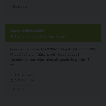
Eläinlääkäri
Kunnaneläinlääkäri
Eliaksentie 1 A 87200 Kajaani, Kajaani
Ajanvaraus arkisin klo 8.00–11.00 puh. 044 710 0893.
Päivystävä eläinlääkäri, puh. 0600 303301
(tavoitettavissa virka-ajan ulkopuolella pe klo 16 -
ma...
13 kommenttia
2.67, 79 ääntä
Eläinlääkäri