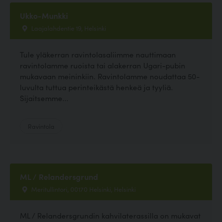
Ukko-Munkki
Laajalahdentie 19, Helsinki
Tule yläkerran ravintolasaliimme nauttimaan
ravintolamme ruoista tai alakerran Ugari-pubin
mukavaan meininkiin. Ravintolamme noudattaa 50-
luvulta tuttua perinteikästä henkeä ja tyyliä.
Sijaitsemme...
Ravintola
ML / Relandersgrund
Meritullintori, 00170 Helsinki, Helsinki
ML / Relandersgrundin kahvilaterassilla on mukavat