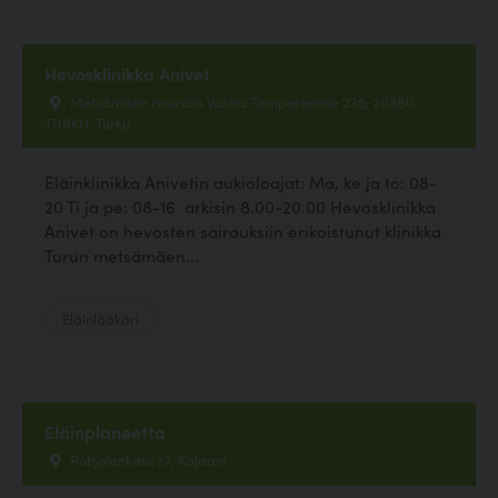
Hevosklinikka Anivet
Metsämäen ravirata Vanha Tampereentie 235, 20380
TURKU, Turku
Eläinklinikka Anivetin aukioloajat: Ma, ke ja to: 08-
20 Ti ja pe: 08-16 arkisin 8.00-20.00 Hevosklinikka
Anivet on hevosten sairauksiin erikoistunut klinikka
Turun metsämäen...
Eläinlääkäri
Eläinplaneetta
Pohjolankatu 27, Kajaani