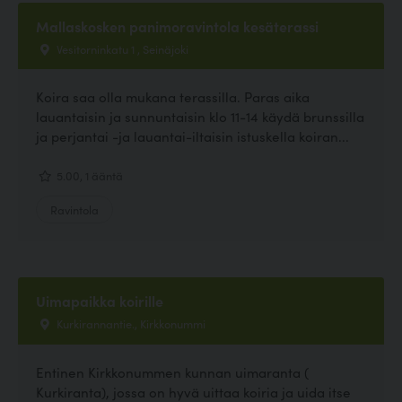
Mallaskosken panimoravintola kesäterassi
Vesitorninkatu 1 , Seinäjoki
Koira saa olla mukana terassilla. Paras aika
lauantaisin ja sunnuntaisin klo 11-14 käydä brunssilla
ja perjantai -ja lauantai-iltaisin istuskella koiran...
5.00, 1 ääntä
Ravintola
Uimapaikka koirille
Kurkirannantie., Kirkkonummi
Entinen Kirkkonummen kunnan uimaranta (
Kurkiranta), jossa on hyvä uittaa koiria ja uida itse