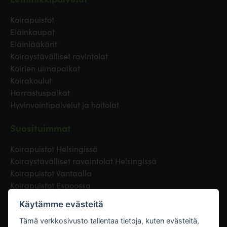
Koirapuistot
Eläinkaupat
Eläinlääkärit
Koiraystävälliset ravintolat
Koirien uimapaikat
Koirakoulut
Harrastuspaikat
Hyvinvointipalvelut ja hoitolat
Suosituimmat
Koirapuistot Helsingissä
Koiraystävälliset ravaintolat Helsingissä
Koirapuistot Vantaalla
Koirapuistot Espoossa
Koirapuistot Turussa
Käytämme evästeitä
Eläinlääkäri Helsingissä
Koirapuistot Tampereella
Tämä verkkosivusto tallentaa tietoja, kuten evästeitä,