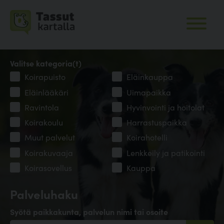
Valitse kategoria(t)
Koirapuisto
Eläinkauppa
Eläinlääkäri
Uimapaikka
Ravintola
Hyvinvointi ja hoitolat
Koirakoulu
Harrastuspaikka
Muut palvelut
Koirahotelli
Koirakuvaaja
Lenkkeily ja patikointi
Koirasovellus
Kauppa
Palveluhaku
Syötä paikkakunta, palvelun nimi tai osoite