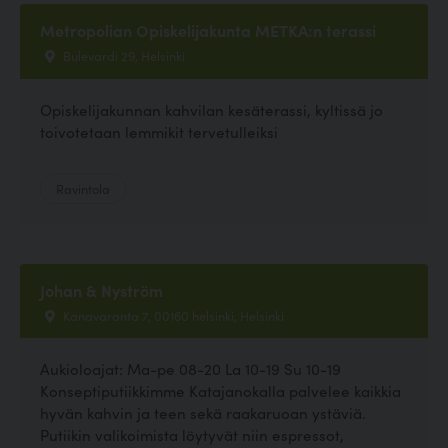
Metropolian Opiskelijakunta METKA:n terassi
Bulevardi 29, Helsinki
Opiskelijakunnan kahvilan kesäterassi, kyltissä jo
toivotetaan lemmikit tervetulleiksi
Ravintola
Johan & Nyström
Kanavaranta 7, 00160 helsinki, Helsinki
Aukioloajat: Ma-pe 08-20 La 10-19 Su 10-19
Konseptiputiikkimme Katajanokalla palvelee kaikkia
hyvän kahvin ja teen sekä raakaruoan ystäviä.
Putiikin valikoimista löytyvät niin espressot,