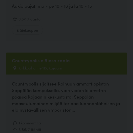
Aukioloajat: ma - pe 10 - 18 ja la 10 - 15
3.57, 7 ääntä
Eläinkauppa
Countrypolis eläinsairaala
Kirkkoahontie 115, Kajaani
Countrypolis sijaitsee Kainuun ammattiopiston
Seppälän kampuksella, vain viiden kilometrin
päässä Kajaanin keskustasta. Seppälän
maaseutumainen miljöö tarjoaa luonnonläheisen ja
eläinystävällisen ympäristön...
1 kommenttia
3.86, 7 ääntä