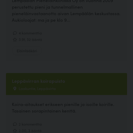
Lempäälän Pieneläinklinikka Oy on vuonna 2009
perustettu pieni ja tunnelmallinen
pieneläinvastaanotto aivan Lempäälän keskustassa.
Aukioloajat: ma ja pe klo 9...
4 kommenttia
3.91, 32 ääntä
Eläinlääkäri
Leppävirran koirapuisto
Laakuntie, Leppävirta
Koira-aitaukset erikseen pienille ja isoille koirille.
Tasainen sorapintainen kenttä.
2 kommenttia
2.00, 3 ääntä