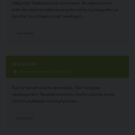
näkymät Halkolaiturin suuntaan. A-oikeuksinen
kahvila tarjoaa pikkusuolaista viinin kyytipojaksi ja
koirille tarjoillaan omat vesikupit....
Ravintola
White Lady
Mannerheimintie 93, Helsinki
Koirat tervetulleita terassille, talo tarjoaa
vesikupinkin. Ruokaravintola, mutta ulkona myös
pöytiä pelkkään nesteytykseen.
Ravintola