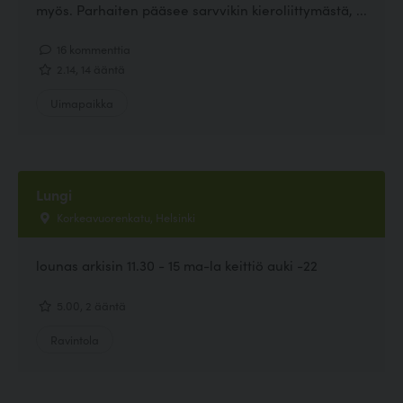
myös. Parhaiten pääsee sarvvikin kieroliittymästä, ...
16 kommenttia
2.14, 14 ääntä
Uimapaikka
Lungi
Korkeavuorenkatu, Helsinki
lounas arkisin 11.30 - 15 ma-la keittiö auki -22
5.00, 2 ääntä
Ravintola