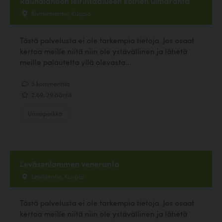
Rauhalahden leirintäalueen koirien uimaranta
Kiviniementie, Kuopio
Tästä palvelusta ei ole tarkempia tietoja. Jos osaat
kertoa meille niitä niin ole ystävällinen ja lähetä
meille palautetta yllä olevasta...
3 kommenttia
2.69, 29 ääntä
Uimapaikka
Leväsenlammen veneranta
Leväsentie, Kuopio
Tästä palvelusta ei ole tarkempia tietoja. Jos osaat
kertoa meille niitä niin ole ystävällinen ja lähetä