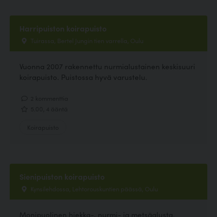
Harripuiston koirapuisto
Tuirassa, Bertel Jungin tien varrella, Oulu
Vuonna 2007 rakennettu nurmialustainen keskisuuri
koirapuisto. Puistossa hyvä varustelu.
2 kommenttia
5.00, 4 ääntä
Koirapuisto
Sienipuiston koirapuisto
Kynsilehdossa, Lehtorouskuntien päässä, Oulu
Monipuolinen hiekka-, nurmi- ja metsäalusta.