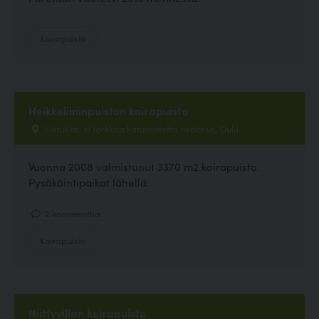
Koirapuisto
Heikkeliininpuiston koirapuisto
Herukka, ei tarkkaa katuosotetta tiedossa, Oulu
Vuonna 2008 valmistunut 3370 m2 koirapuisto.
Pysäköintipaikat lähellä.
2 kommenttia
Koirapuisto
Niittyvillan koirapuisto