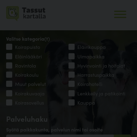
Valitse kategoria(t)
Koirapuisto
Eläinkauppa
Eläinlääkäri
Uimapaikka
Ravintola
Hyvinvointi ja hoitolat
Koirakoulu
Harrastuspaikka
Muut palvelut
Koirahotelli
Koirakuvaaja
Lenkkeily ja patikointi
Koirasovellus
Kauppa
Palveluhaku
Syötä paikkakunta, palvelun nimi tai osoite