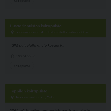
Koirapuisto
Husaarinpuiston koirapuisto
Linnanmaa, ei tarkkaa katuosoitetta tiedossa, Oulu
Tällä palvelulla ei ole kuvausta.
3.50, 14 ääntä
Koirapuisto
Toppilan koirapuisto
Toppilan rantapuisto, Oulu
2060 m2 Toppilan rantapuistossa. Nurmialusta.