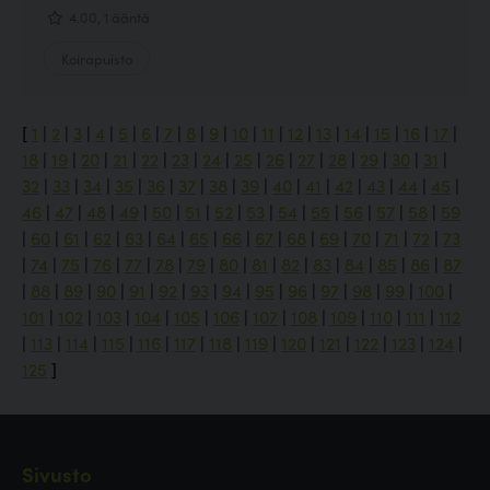
4.00, 1 ääntä
Koirapuisto
[
1
|
2
|
3
|
4
|
5
|
6
|
7
|
8
|
9
|
10
|
11
|
12
|
13
|
14
|
15
|
16
|
17
|
18
|
19
|
20
|
21
|
22
|
23
|
24
|
25
|
26
|
27
|
28
|
29
|
30
|
31
|
32
|
33
|
34
|
35
|
36
|
37
|
38
|
39
|
40
|
41
|
42
|
43
|
44
|
45
|
46
|
47
|
48
|
49
|
50
|
51
|
52
|
53
|
54
|
55
|
56
|
57
|
58
|
59
|
60
|
61
|
62
|
63
|
64
|
65
|
66
|
67
|
68
|
69
|
70
|
71
|
72
|
73
|
74
|
75
|
76
|
77
|
78
|
79
|
80
|
81
|
82
|
83
|
84
|
85
|
86
|
87
|
88
|
89
|
90
|
91
|
92
|
93
|
94
|
95
|
96
|
97
|
98
|
99
|
100
|
101
|
102
|
103
|
104
|
105
|
106
|
107
|
108
|
109
|
110
|
111
|
112
|
113
|
114
|
115
|
116
|
117
|
118
|
119
|
120
|
121
|
122
|
123
|
124
|
125
]
Sivusto