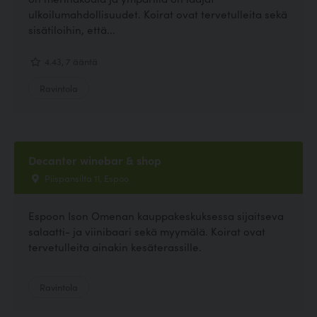
ulkoilumahdollisuudet. Koirat ovat tervetulleita sekä
sisätiloihin, että...
4.43, 7 ääntä
Ravintola
Decanter winebar & shop
Piispansilta 11, Espoo
Espoon Ison Omenan kauppakeskuksessa sijaitseva
salaatti- ja viinibaari sekä myymälä. Koirat ovat
tervetulleita ainakin kesäterassille.
Ravintola