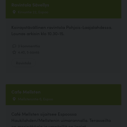
Ravintola Sävellys
Kirvuntie 22, Espoo
Koiraystävällinen ravintola Pohjois-Laajalahdessa.
Lounas arkisin klo 10.30-15.
3 kommenttia
4.40, 5 ääntä
Ravintola
Cafe Mellsten
Mellstenintie 6, Espoo
Café Mellsten sijaitsee Espoossa
Haukilahden/Mellstenin uimarannalla. Terasseilta
on merinäköala ja ympärillä on laajat