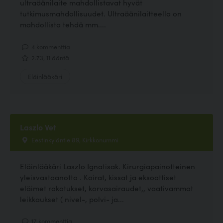
ultraäänilaite mahdollistavat hyvät
tutkimusmahdollisuudet. Ultraäänilaitteella on
mahdollista tehdä mm....
4 kommenttia
2.73, 11 ääntä
Eläinlääkäri
Laszlo Vet
Eestinkyläntie 89, Kirkkonummi
Eläinlääkäri Laszlo Ignatisak. Kirurgiapainotteinen
yleisvastaanotto . Koirat, kissat ja eksoottiset
eläimet rokotukset, korvasairaudet,, vaativammat
leikkaukset ( nivel-, polvi- ja...
17 kommenttia