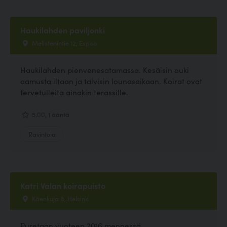
Haukilahden paviljonki
Mellstenintie 12, Espoo
Haukilahden pienvenesatamassa. Kesäisin auki
aamusta iltaan ja talvisin lounasaikaan. Koirat ovat
tervetulleita ainakin terassille.
5.00, 1 ääntä
Ravintola
Katri Valan koirapuisto
Käenkuja 8, Helsinki
Puretaan vuoteen 2016 mennessä.