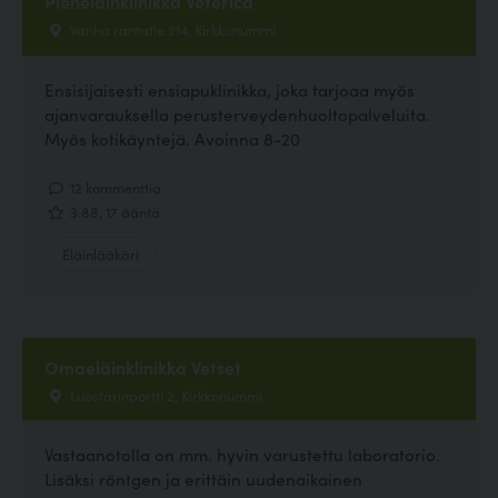
Pieneläinklinikka Veterica
Vanha rantatie 214, Kirkkonummi
Ensisijaisesti ensiapuklinikka, joka tarjoaa myös
ajanvarauksella perusterveydenhuoltopalveluita.
Myös kotikäyntejä. Avoinna 8-20
12 kommenttia
3.88, 17 ääntä
Eläinlääkäri
Omaeläinklinikka Vetset
Luostarinportti 2, Kirkkonummi
Vastaanotolla on mm. hyvin varustettu laboratorio.
Lisäksi röntgen ja erittäin uudenaikainen