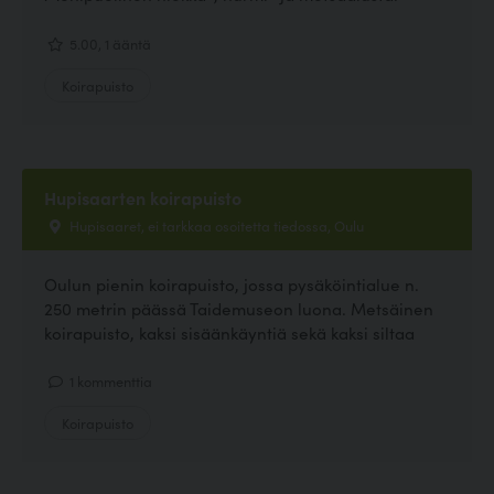
5.00, 1 ääntä
Koirapuisto
Hupisaarten koirapuisto
Hupisaaret, ei tarkkaa osoitetta tiedossa, Oulu
Oulun pienin koirapuisto, jossa pysäköintialue n.
250 metrin päässä Taidemuseon luona. Metsäinen
koirapuisto, kaksi sisäänkäyntiä sekä kaksi siltaa
1 kommenttia
Koirapuisto