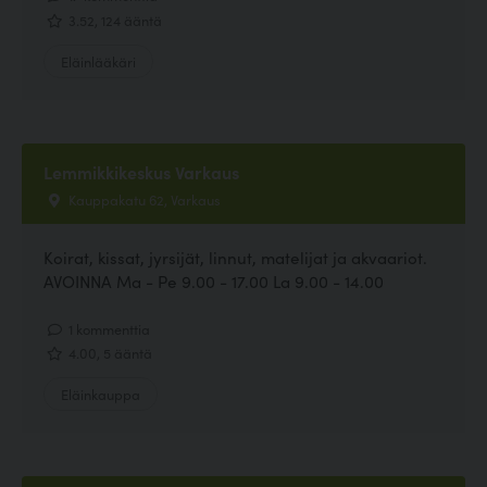
3.52, 124 ääntä
Eläinlääkäri
Lemmikkikeskus Varkaus
Kauppakatu 62, Varkaus
Koirat, kissat, jyrsijät, linnut, matelijat ja akvaariot.
AVOINNA Ma - Pe 9.00 - 17.00 La 9.00 - 14.00
1 kommenttia
4.00, 5 ääntä
Eläinkauppa