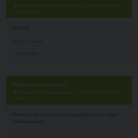
Rajakylässä Hanhikkitien vieressä, ei tarkkaa katuosoitetta
tiedossa, Oulu
2210 m2.
2.57, 7 ääntä
Koirapuisto
Viklapuiston koirapuisto
Kuivasjärven kaupunginosassa, ei tarkkaa katuosoitetta
tiedossa, Oulu
Pienehkö koirapuisto, jossa pysäköinti alle sadan
metrin päässä.