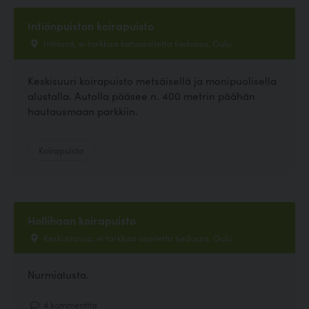
Intiönpuiston koirapuisto
Intiössä, ei tarkkaa katuosoitetta tiedossa, Oulu
Keskisuuri koirapuisto metsäisellä ja monipuolisella
alustalla. Autolla pääsee n. 400 metrin päähän
hautausmaan parkkiin.
Koirapuisto
Hollihaan koirapuisto
Keskustassa, ei tarkkaa osoitetta tiedossa, Oulu
Nurmialusta.
4 kommenttia