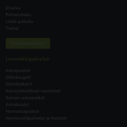
Etusivu
Palveluhaku
Lisää palvelu
Tietoa
Evästeasetukset
Lemmikkipalvelut
Koirapuistot
Eläinkaupat
Eläinlääkärit
Koiraystävälliset ravintolat
Koirien uimapaikat
Koirakoulut
Harrastuspaikat
Hyvinvointipalvelut ja hoitolat