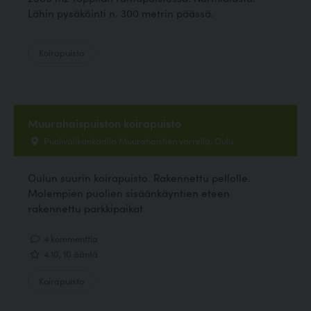
Lähin pysäköinti n. 300 metrin päässä.
Koirapuisto
Muurahaispuiston koirapuisto
Puolivälikankaalla Muurahaistien varrella, Oulu
Oulun suurin koirapuisto. Rakennettu pellolle.
Molempien puolien sisäänkäyntien eteen
rakennettu parkkipaikat
4 kommenttia
4.10, 10 ääntä
Koirapuisto