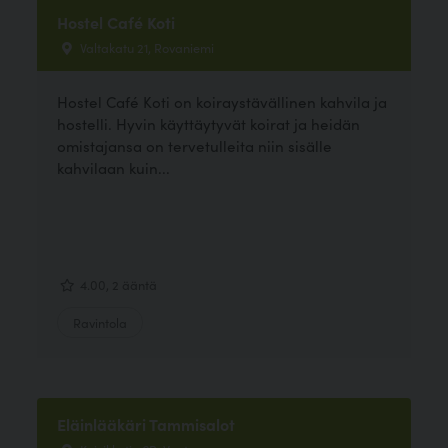
Hostel Café Koti
Valtakatu 21, Rovaniemi
Hostel Café Koti on koiraystävällinen kahvila ja
hostelli. Hyvin käyttäytyvät koirat ja heidän
omistajansa on tervetulleita niin sisälle
kahvilaan kuin...
4.00, 2 ääntä
Ravintola
Eläinlääkäri Tammisalot