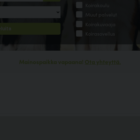
Koirakoulu
Muut palvelut
Koirakuvaaja
Koirasovellus
Mainospaikka vapaana!
Ota yhteyttä.