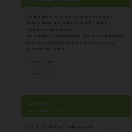
Maisalantie 2 D, Mäntsälä
Koulutuksen ja usean kymmenen vuoden
kokemuksen tuomalla ammattitaidolla
tarjoamme koirille mm.
pentuleikkikoulutoimintaa, yksityiskoulutusta ja
kursseja, käytöskonsultointia, hierontaa ja
trimmausta. Ikään...
5.00, 1 ääntä
Koirakoulu
Café Carre
Linnankatu 3 B, Turku
Viihtyisä kahvila. Ainakin pienet