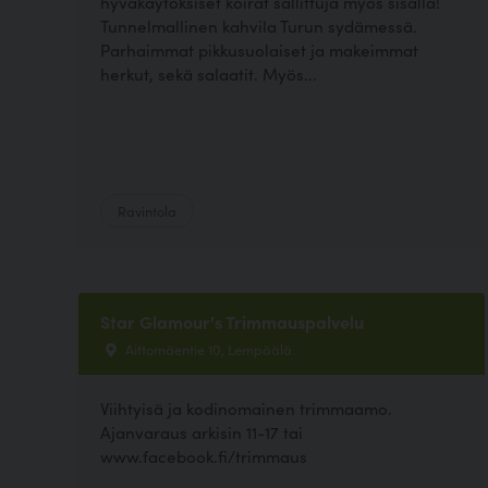
hyväkäytöksiset koirat sallittuja myös sisällä!
Tunnelmallinen kahvila Turun sydämessä.
Parhaimmat pikkusuolaiset ja makeimmat
herkut, sekä salaatit. Myös...
Ravintola
Star Glamour's Trimmauspalvelu
Aittomäentie 10, Lempäälä
Viihtyisä ja kodinomainen trimmaamo.
Ajanvaraus arkisin 11-17 tai
www.facebook.fi/trimmaus