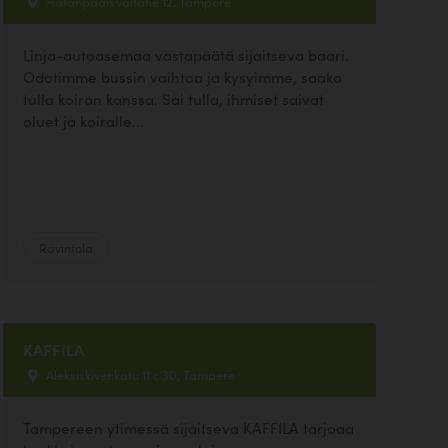
Hatanpään valtatie 12, Tampere
Linja-autoasemaa vastapäätä sijaitseva baari.
Odotimme bussin vaihtoa ja kysyimme, saako
tulla koiran kanssa. Sai tulla, ihmiset saivat
oluet ja koiralle...
Ravintola
KAFFILA
Aleksiskivenkatu 11 c 30, Tampere
Tampereen ytimessä sijaitseva KAFFILA tarjoaa