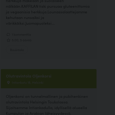
herkkuja makeaan ja suolaiseen
nälkään.KAFFILAN tiski pursuaa gluteenittomia
ja vegaanisia herkkuja.Lounassalaattejamme
kehutaan runsaiksi ja
värikkäiksi.Juomapuoleksi...
1 kommenttia
5.00, 5 ääntä
Ravintola
Olutravintola Oljenkorsi
Intiankatu 18, Helsinki
Oljenkorsi on tunnelmallinen ja pubihenkinen
olutravintola Helsingin Toukolassa.
Sijaitsemme Intiankadulla, idyllisellä alueella
Kumpulan ja Arabian läheisyydessä.