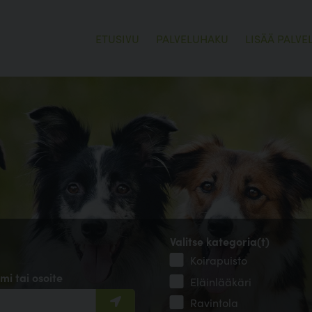
ETUSIVU
PALVELUHAKU
LISÄÄ PALVE
Valitse kategoria(t)
Koirapuisto
mi tai osoite
Eläinlääkäri
Ravintola