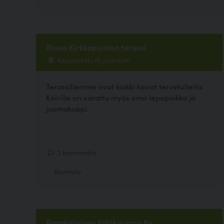
Rosso Kirkkopuiston terassi
Kauppakatu 19, Jyväskylä
Terassillemme ovat kaikki koirat tervetulleita.
Koirille on varattu myös oma lepopaikka ja
juomakuppi.
2 kommenttia
Ravintola
Ranskalainen Kyläkauppa Ky