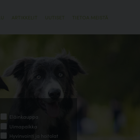
LU
ARTIKKELIT
UUTISET
TIETOA MEISTÄ
Eläinkauppa
Uimapaikka
Hyvinvointi ja hoitolat