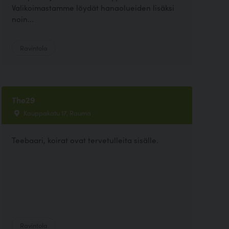
Valikoimastamme löydät hanaolueiden lisäksi
noin...
Ravintola
The29
Kauppakatu 17, Rauma
Teebaari, koirat ovat tervetulleita sisälle.
Ravintola