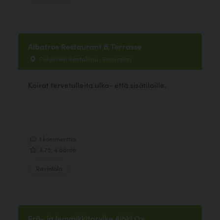
Albatros Restaurant & Terrasse
Pohjoinen Rantakatu , Raasepori
Koirat tervetulleita ulko- että sisätiloille.
1 kommenttia
4.75, 4 ääntä
Ravintola
Erä- ja lemmikkitarvike Aihki Oy