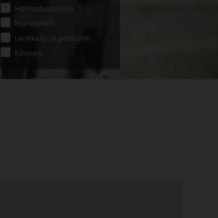
Harrastuspaikka
Koirahotelli
Lenkkeily ja patikointi
Kauppa