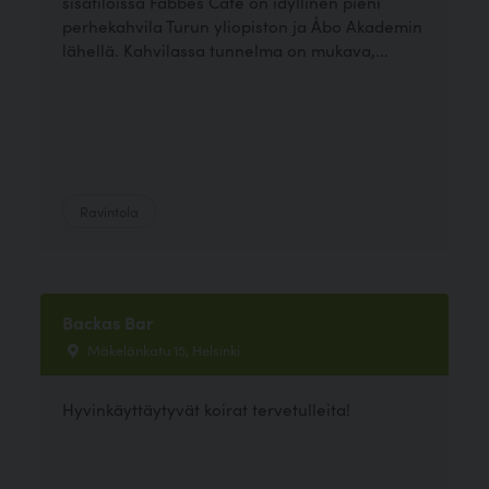
sisätiloissa Fabbes Café on idyllinen pieni
perhekahvila Turun yliopiston ja Åbo Akademin
lähellä. Kahvilassa tunnelma on mukava,...
Ravintola
Backas Bar
Mäkelänkatu 15, Helsinki
Hyvinkäyttäytyvät koirat tervetulleita!