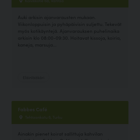
Koivikkotie 6B, Vantaa
Auki arkisin ajanvarausten mukaan.
Viikonloppuisin ja pyhäpäivisin suljettu. Tekevät
myös kotikäyntejä. Ajanvarauksen puhelinaika
arkisin klo 08:00-09:30. Hoitavat kissoja, koiria,
kaneja, marsuja...
Eläinlääkäri
Fabbes Café
Tehtaankatu 6, Turku
Ainakin pienet koirat sallittuja kahvilan