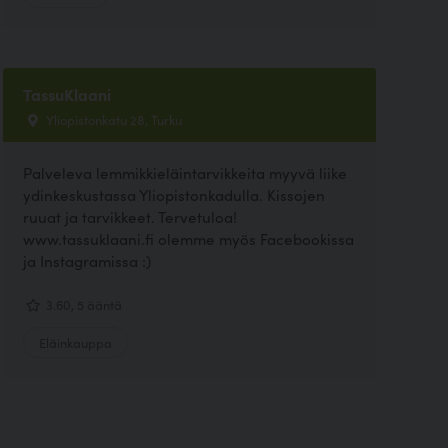
TassuKlaani
Yliopistonkatu 28, Turku
Palveleva lemmikkieläintarvikkeita myyvä liike
ydinkeskustassa Yliopistonkadulla. Kissojen
ruuat ja tarvikkeet. Tervetuloa!
www.tassuklaani.fi olemme myös Facebookissa
ja Instagramissa :)
3.60, 5 ääntä
Eläinkauppa