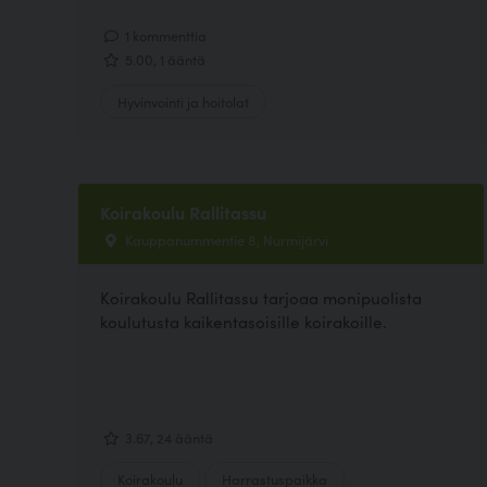
1 kommenttia
5.00, 1 ääntä
Hyvinvointi ja hoitolat
Koirakoulu Rallitassu
Kauppanummentie 8, Nurmijärvi
Koirakoulu Rallitassu tarjoaa monipuolista
koulutusta kaikentasoisille koirakoille.
3.67, 24 ääntä
Koirakoulu
Harrastuspaikka