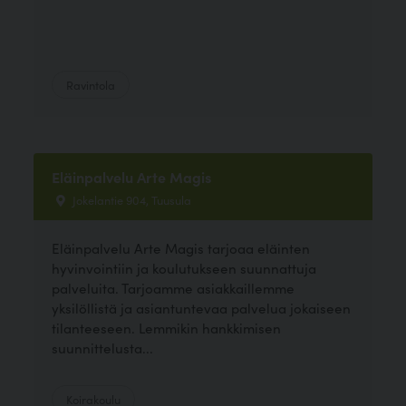
Ravintola
Eläinpalvelu Arte Magis
Jokelantie 904, Tuusula
Eläinpalvelu Arte Magis tarjoaa eläinten
hyvinvointiin ja koulutukseen suunnattuja
palveluita. Tarjoamme asiakkaillemme
yksilöllistä ja asiantuntevaa palvelua jokaiseen
tilanteeseen. Lemmikin hankkimisen
suunnittelusta...
Koirakoulu