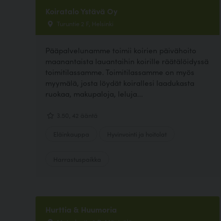
Koiratalo Ystävä Oy
Turuntie 2 F, Helsinki
Pääpalvelunamme toimii koirien päivähoito
maanantaista lauantaihin koirille räätälöidyssä
toimitilassamme. Toimitilassamme on myös
myymälä, josta löydät koirallesi laadukasta
ruokaa, makupaloja, leluja...
3.50, 42 ääntä
Eläinkauppa
Hyvinvointi ja hoitolat
Harrastuspaikka
Hurttia & Huumoria