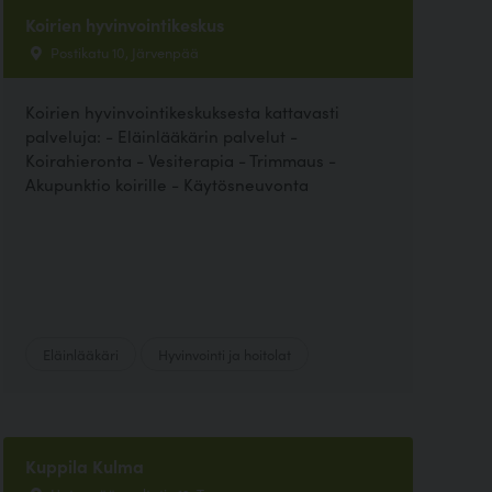
Koirien hyvinvointikeskus
Postikatu 10, Järvenpää
Koirien hyvinvointikeskuksesta kattavasti
palveluja: - Eläinlääkärin palvelut -
Koirahieronta - Vesiterapia - Trimmaus -
Akupunktio koirille - Käytösneuvonta
Eläinlääkäri
Hyvinvointi ja hoitolat
Kuppila Kulma