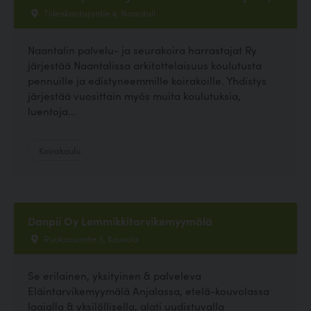
Tiilenkantajantie 4, Naantali
Naantalin palvelu- ja seurakoira harrastajat Ry
järjestää Naantalissa arkitottelaisuus koulutusta
pennuille ja edistyneemmille koirakoille. Yhdistys
järjestää vuosittain myös muita koulutuksia,
luentoja...
Koirakoulu
Danpii Oy Lemmikkitarvikemyymälä
Ruokosuontie 3, Kouvola
Se erilainen, yksityinen & palveleva
Eläintarvikemyymälä Anjalassa, etelä-kouvolassa
laajalla & yksilöllisella, alati uudistuvalla