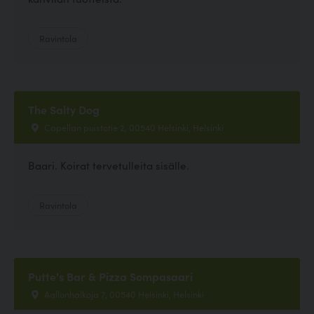
Ravintola
The Salty Dog
Capellan puistotie 2, 00540 Helsinki, Helsinki
Baari. Koirat tervetulleita sisälle.
Ravintola
Putte's Bar & Pizza Sompasaari
Aallonhalkoja 7, 00540 Helsinki, Helsinki