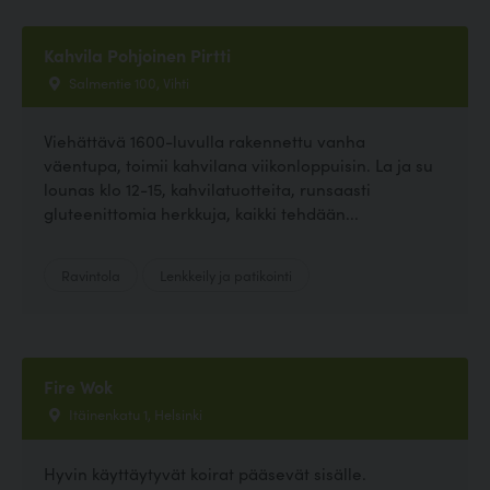
Kahvila Pohjoinen Pirtti
Salmentie 100, Vihti
Viehättävä 1600-luvulla rakennettu vanha
väentupa, toimii kahvilana viikonloppuisin. La ja su
lounas klo 12-15, kahvilatuotteita, runsaasti
gluteenittomia herkkuja, kaikki tehdään...
Ravintola
Lenkkeily ja patikointi
Fire Wok
Itäinenkatu 1, Helsinki
Hyvin käyttäytyvät koirat pääsevät sisälle.