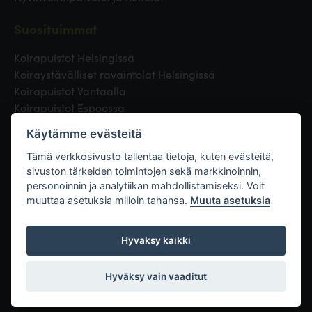
Suosituimmat
Koirapuistot Helsingissä
Koiraystävälliset ravaintolat Helsingissä
Koirapuistot Vantaalla
Koirapuistot Espoossa
Koirapuistot Turussa
Käytämme evästeitä
Eläinlääkäri Helsingissä
Koirapuistot Tampereella
Tämä verkkosivusto tallentaa tietoja, kuten evästeitä,
sivuston tärkeiden toimintojen sekä markkinoinnin,
personoinnin ja analytiikan mahdollistamiseksi. Voit
Linkit
muuttaa asetuksia milloin tahansa.
Muuta asetuksia
Hyväksy kaikki
Hyväksy vain vaaditut