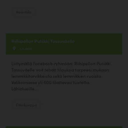
Ravintola
Riihipellon Putiikki Tassuväelle
, Laukaa
Liittymällä Facebook-ryhmään: Riihipellon Putiikki
Tassuväelle voit tehdä tilauksia tarpeesi mukaan
lemmikkitarvikkeista sekä lemmikkien ruoista.
Valikoimassa yli 600 tilattavaa tuotetta.
Lähialueille...
Eläinkauppa