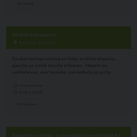
Ravintola
Soukan koirapuisto
Kaitaantie 24, Espoo
Soukan koirapuistossa on kaksi erillistä aitausta,
pienille ja isoille koirille erikseen. Maasto on
vaihtelevaa, osa tasaista, osa kalliota ja puita....
1 kommenttia
5.00, 2 ääntä
Koirapuisto
Naantalin palvelu- ja seurakoira harrastajat Ry