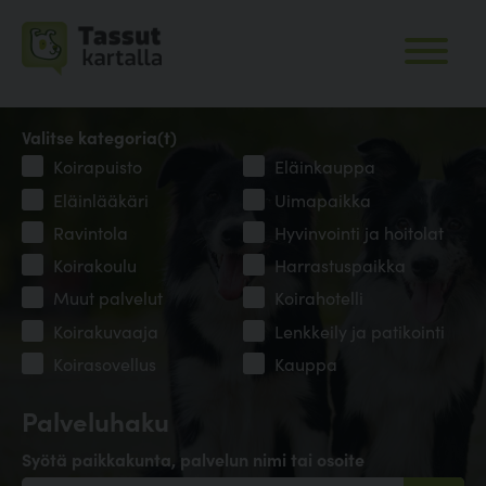
Valitse kategoria(t)
Koirapuisto
Eläinkauppa
Eläinlääkäri
Uimapaikka
Ravintola
Hyvinvointi ja hoitolat
Koirakoulu
Harrastuspaikka
Muut palvelut
Koirahotelli
Koirakuvaaja
Lenkkeily ja patikointi
Koirasovellus
Kauppa
Palveluhaku
Syötä paikkakunta, palvelun nimi tai osoite