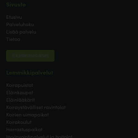
Sivusto
Etusivu
Palveluhaku
Lisää palvelu
Tietoa
Evästeasetukset
Lemmikkipalvelut
Koirapuistot
Eläinkaupat
Eläinlääkärit
Koiraystävälliset ravintolat
Koirien uimapaikat
Koirakoulut
Harrastuspaikat
Hyvinvointipalvelut ja hoitolat