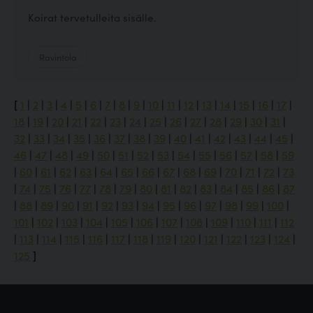
Koirat tervetulleita sisälle.
Ravintola
[
1
|
2
|
3
|
4
|
5
|
6
|
7
|
8
|
9
|
10
|
11
|
12
|
13
|
14
|
15
|
16
|
17
|
18
|
19
|
20
|
21
|
22
|
23
|
24
|
25
|
26
|
27
|
28
|
29
|
30
|
31
|
32
|
33
|
34
|
35
|
36
|
37
|
38
|
39
|
40
|
41
|
42
|
43
|
44
|
45
|
46
|
47
|
48
|
49
|
50
|
51
|
52
|
53
|
54
|
55
|
56
|
57
|
58
|
59
|
60
|
61
|
62
|
63
|
64
|
65
|
66
|
67
|
68
|
69
|
70
|
71
|
72
|
73
|
74
|
75
|
76
|
77
|
78
|
79
|
80
|
81
|
82
|
83
|
84
|
85
|
86
|
87
|
88
|
89
|
90
|
91
|
92
|
93
|
94
|
95
|
96
|
97
|
98
|
99
|
100
|
101
|
102
|
103
|
104
|
105
|
106
|
107
|
108
|
109
|
110
|
111
|
112
|
113
|
114
|
115
|
116
|
117
|
118
|
119
|
120
|
121
|
122
|
123
|
124
|
125
]