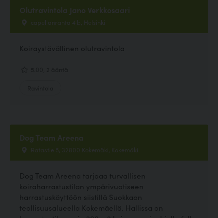
Olutravintola Jano Verkkosaari
capellanranta 4 b, Helsinki
Koiraystävällinen olutravintola
5.00, 2 ääntä
Ravintola
Dog Team Areena
Ratastie 5, 32800 Kokemäki, Kokemäki
Dog Team Areena tarjoaa turvallisen
koiraharrastustilan ympärivuotiseen
harrastuskäyttöön siistillä Suokkaan
teollisuusalueella Kokemäellä. Hallissa on