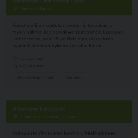
Koiraparkki - koirahotelli Espoo
Rinnekaski, Espoo
Koirahotelli on laadukas, moderni, laadukas ja
täysin häkitön kodinomainen koirahoitola Espoossa
Latokaskessa, noin 18 km Helsingin keskustasta
hyvien liikenneyhteyksien varrella. Koirat...
3 kommenttia
4.13, 54 ääntä
Hyvinvointi ja hoitolat
Koirahotelli
Viitasaaren koirapuisto
Viitasaaren koirapuisto, Viitasaari
Koirapuisto Viitasaaren Isoaholla Miekkarinteen