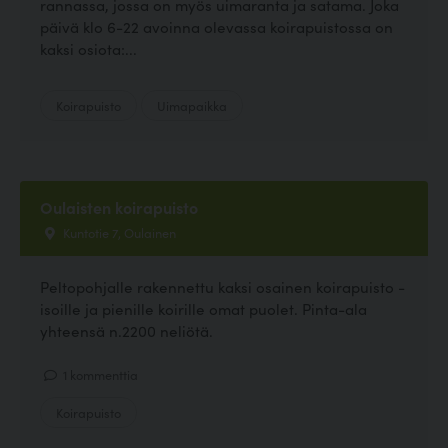
rannassa, jossa on myös uimaranta ja satama. Joka
päivä klo 6-22 avoinna olevassa koirapuistossa on
kaksi osiota:...
Koirapuisto
Uimapaikka
Oulaisten koirapuisto
Kuntotie 7, Oulainen
Peltopohjalle rakennettu kaksi osainen koirapuisto -
isoille ja pienille koirille omat puolet. Pinta-ala
yhteensä n.2200 neliötä.
1 kommenttia
Koirapuisto