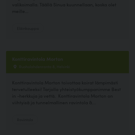
valikoimalla. Täällä Sinua kuunnellaan, koska olet
meille...
Eläinkauppa
Konttiravintola Morton
Ruoholahdenranta 8, Helsinki
Konttiravintola Morton toivottaa koirat lämpimästi
tervetulleeksi! Tarjolla yhteistyökumppanimme Best
in -herkkuja ja vettä. Konttiravintola Morton on
viihtyisä ja tunnelmallinen ravintola &...
Ravintola