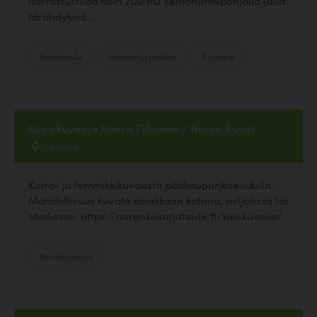
harrastustilaa noin 200 m2 keinonurmipohjalla (alla
tärähdyksiä...
Koirakoulu
Harrastuspaikka
Kauppa
Koirakuvaaja Noora Tiihonen / Noren Kuvat
, Vantaa
Koira- ja lemmikkikuvausta pääkaupunkiseudulla.
Mahdollisuus kuvata asiakkaan kotona, miljöössä tai
studiossa. https://norenkuvatjataide.fi/Valokuvaus/
Koirakuvaaja