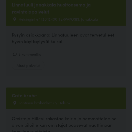
Linnatuuli Janakkala huoltoasema ja
ravintolapalvelut
Helsingintie 1426 12400 TERVAKOSKI, Janakkala
Kysyin asiakkaana: Linnatuuleen ovat tervetulleet
hyvin käyttäytyvät koirat.
3 kommenttia
Muut palvelut
Cafe brahe
Läntinen brahenkatu 6, Helsinki
Omistaja Hillevi rakastaa koiria ja hemmottelee ne
aivan piloille kun omistajat pääsevät nauttimaan
kahvilan tuotteista.