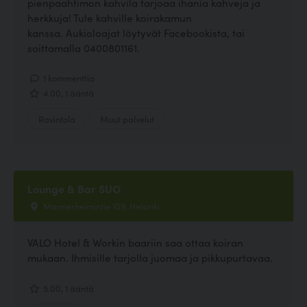
pienpaahtimon kahvila tarjoaa ihania kahveja ja
herkkuja! Tule kahville koirakamun
kanssa. Aukioloajat löytyvät Facebookista, tai
soittamalla 0400801161.
1 kommenttia
4.00, 1 ääntä
Ravintola
Muut palvelut
Lounge & Bar SUO
Mannerheimintie 109, Helsinki
VALO Hotel & Workin baariin saa ottaa koiran
mukaan. Ihmisille tarjolla juomaa ja pikkupurtavaa.
5.00, 1 ääntä