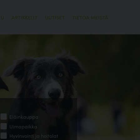
LU
ARTIKKELIT
UUTISET
TIETOA MEISTÄ
Eläinkauppa
Uimapaikka
Hyvinvointi ja hoitolat