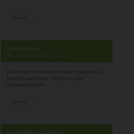
Ravintola
Kahvila Ansari
Lapinniemenranta 6, Tampere
Koirat ovat tervetulleita terassin ohella myös
kahvilan sisätiloihin. Tarjolla on jopa
koirankeksibuffet!
Ravintola
Lemmikkikuvaus KVPhoto