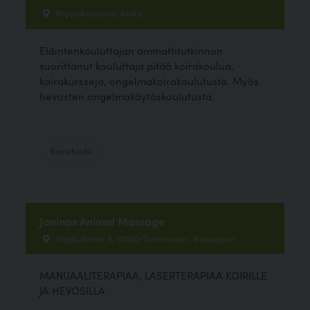
Riippakoivuntie, Kotka
Eläintenkouluttajan ammattitutkinnon
suorittanut kouluttaja pitää koirakoulua,
koirakursseja, ongelmakoirakoulutusta. Myös
hevosten ongelmakäytöskoulutusta.
Koirakoulu
Janinas Animal Massage
Högkullantie 5, 10620 Tammisaari, Raasepori
MANUAALITERAPIAA, LASERTERAPIAA KOIRILLE
JA HEVOSILLA