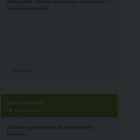
käännytään oikealle Skinnarilan uimarannan /
kosteikon kohdalla.
Koirapuisto
Jakke Jokilautta
Aurajoki, Turku
Jokilautta joka risteilee Aurajoenmitalla
kesäisin.