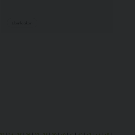
Eläinlääkäri
33
|
34
|
35
|
36
|
37
|
38
|
39
|
40
|
41
|
42
|
43
|
44
|
45
|