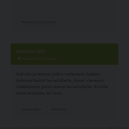
Hyvinvointi ja hoitolat
Hamarin SEO
Hamarintie 1, Porvoo
Kahvila ja terassi joihin molempiin kaiken
kokoiset koirat tervetulleita. Aivan vieressä
hiekkaranta johon koirat tervetulleita. Koirille
oma vesipiste, eli aina...
Uimapaikka
Ravintola
17
|
18
|
19
|
20
|
21
|
22
|
23
|
24
|
25
|
26
|
27
|
28
|
29
|
30
|
31
|
32
|