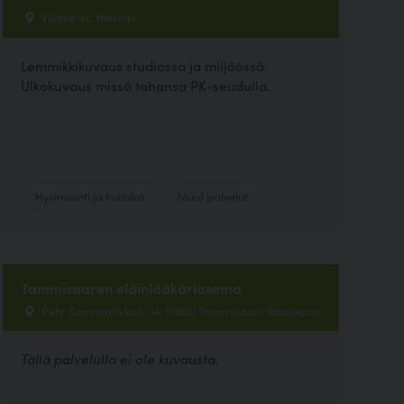
Viljatie 4c, Helsinki
Lemmikkikuvaus studiossa ja miljöössä.
Ulkokuvaus missä tahansa PK-seudulla.
Hyvinvointi ja hoitolat
Muut palvelut
Tammisaaren eläinlääkäriasema
Pehr Sommarin katu 14, 10600 Tammisaari, Raasepori
Tällä palvelulla ei ole kuvausta.