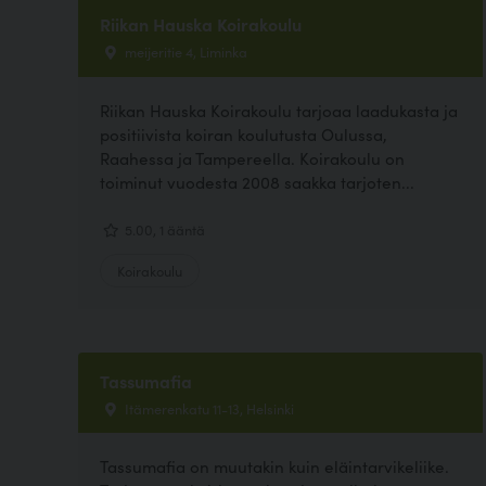
Riikan Hauska Koirakoulu
meijeritie 4, Liminka
Riikan Hauska Koirakoulu tarjoaa laadukasta ja
positiivista koiran koulutusta Oulussa,
Raahessa ja Tampereella. Koirakoulu on
toiminut vuodesta 2008 saakka tarjoten...
5.00, 1 ääntä
Koirakoulu
Tassumafia
Itämerenkatu 11-13, Helsinki
Tassumafia on muutakin kuin eläintarvikeliike.