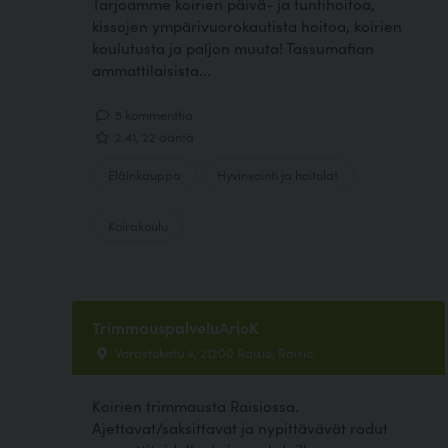
Tarjoamme koirien päivä- ja tuntihoitoa,
kissojen ympärivuorokautista hoitoa, koirien
koulutusta ja paljon muuta! Tassumafian
ammattilaisista...
5 kommenttia
2.41, 22 ääntä
Eläinkauppa
Hyvinvointi ja hoitolat
Koirakoulu
TrimmauspalveluArioK
Varastokatu 4, 21200 Raisio, Raisio
Koirien trimmausta Raisiossa.
Ajettavat/saksittavat ja nypittävävät rodut