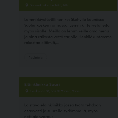
Vuolenkoskentie 1476, Iitti
Lemmikkiystävällinen kesäkahvila kauniissa
Vuolenkosken rannassa. Lemmikit tervetulleita
myös sisälle. Meillä on lemmikeille oma menu
ja aina raikasta vettä tarjolla.Henkilökuntamme
rakastaa eläimiä,...
Ravintola
Eläinklinikka Saari
Gerbyntie 18, 65230 Vaasa, Vaasa
Loistava eläinklinikka jossa työtä tehdään
osaavasti ja suurella sydämmellä, myös
nettiajanvaraus