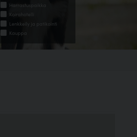
Harrastuspaikka
Koirahotelli
Lenkkeily ja patikointi
Kauppa