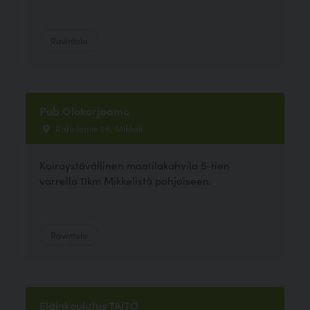
Ravintola
Pub Olokorjaamo
Rahulantie 28, Mikkeli
Koiraystävällinen maatilakahvila 5-tien
varrella 11km Mikkelistä pohjoiseen.
Ravintola
Eläinkoulutus TAiTO