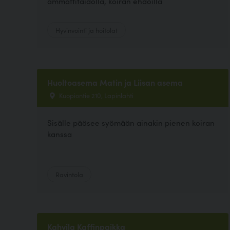
ammattitaidolla, koiran ehdoilla
Hyvinvointi ja hoitolat
Huoltoasema Matin ja Liisan asema
Kuopiontie 210, Lapinlahti
Sisälle pääsee syömään ainakin pienen koiran
kanssa
Ravintola
Kahvila Kaffinpaikka