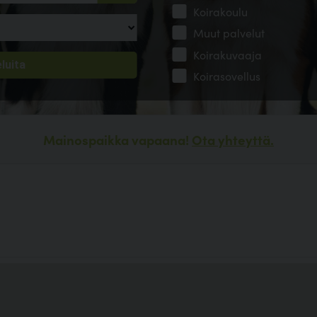
Koirakoulu
Muut palvelut
Koirakuvaaja
Koirasovellus
Mainospaikka vapaana!
Ota yhteyttä.