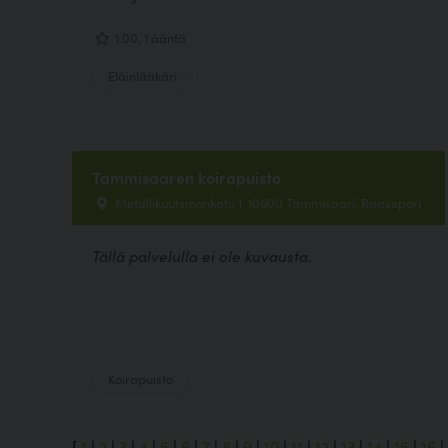
1.00, 1 ääntä
Eläinlääkäri
Tammisaaren koirapuisto
Metallikuutsmonkatu 1, 10600 Tammisaari, Raasepori
Tällä palvelulla ei ole kuvausta.
Koirapuisto
[
1
|
2
|
3
|
4
|
5
|
6
|
7
|
8
|
9
|
10
|
11
|
12
|
13
|
14
|
15
|
16
|