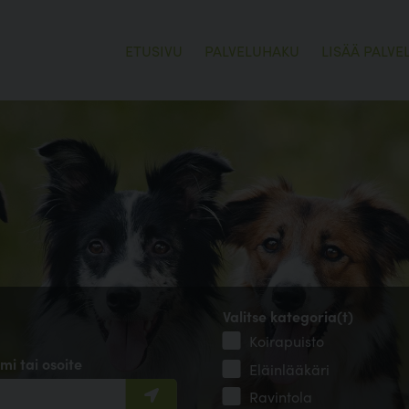
ETUSIVU
PALVELUHAKU
LISÄÄ PALVE
Valitse kategoria(t)
Koirapuisto
mi tai osoite
Eläinlääkäri
Ravintola