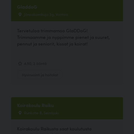
GladdoG
Jönsaksenkuja 3g, Vantaa
Tervetuloa trimmamoo GlaDDoG!
Trimmaamme ja nyppimme pienet ja suuret,
pennut ja seniorit, kissat ja koirat!
4.50, 2 ääntä
Hyvinvointi ja hoitolat
Koirakoulu Raiku
Runkotie 8, Seinäjoki
Koirakoulu Raikusta saat koulutusta