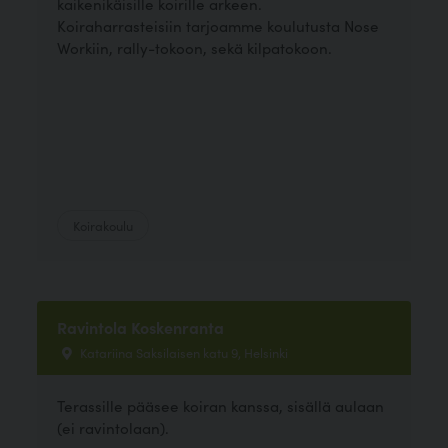
kaikenikäisille koirille arkeen.
Koiraharrasteisiin tarjoamme koulutusta Nose
Workiin, rally-tokoon, sekä kilpatokoon.
Koirakoulu
Ravintola Koskenranta
Katariina Saksilaisen katu 9, Helsinki
Terassille pääsee koiran kanssa, sisällä aulaan
(ei ravintolaan).