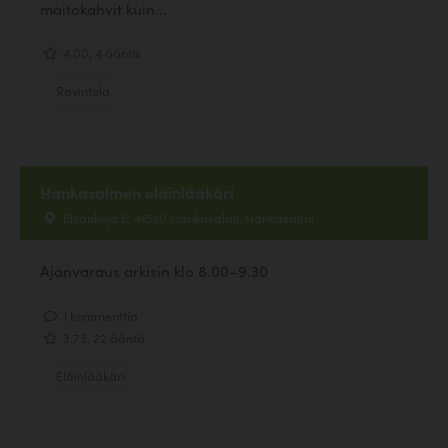
maitokahvit kuin...
4.00, 4 ääntä
Ravintola
Hankasalmen eläinlääkäri
Elsankuja 6, 41520 Hankasalmi, Hankasalmi
Ajanvaraus arkisin klo 8.00–9.30
1 kommenttia
3.73, 22 ääntä
Eläinlääkäri