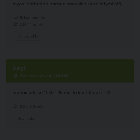
myös. Parhaiten pääsee sarvvikin kieroliittymästä, ...
16 kommenttia
2.14, 14 ääntä
Uimapaikka
Lungi
Korkeavuorenkatu, Helsinki
lounas arkisin 11.30 - 15 ma-la keittiö auki -22
5.00, 2 ääntä
Ravintola