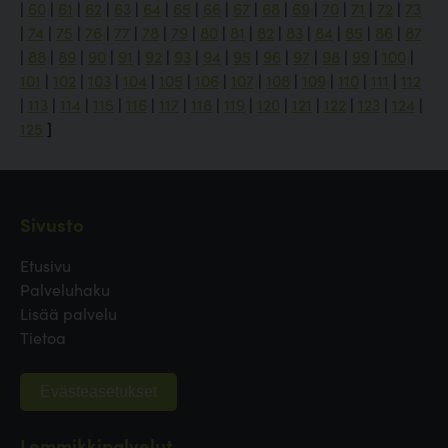
|
60
|
61
|
62
|
63
|
64
|
65
|
66
|
67
|
68
|
69
|
70
|
71
|
72
|
73
|
74
|
75
|
76
|
77
|
78
|
79
|
80
|
81
|
82
|
83
|
84
|
85
|
86
|
87
|
88
|
89
|
90
|
91
|
92
|
93
|
94
|
95
|
96
|
97
|
98
|
99
|
100
|
101
|
102
|
103
|
104
|
105
|
106
|
107
|
108
|
109
|
110
|
111
|
112
|
113
|
114
|
115
|
116
|
117
|
118
|
119
|
120
|
121
|
122
|
123
|
124
|
125
]
Sivusto
Etusivu
Palveluhaku
Lisää palvelu
Tietoa
Evästeasetukset
Lemmikkipalvelut