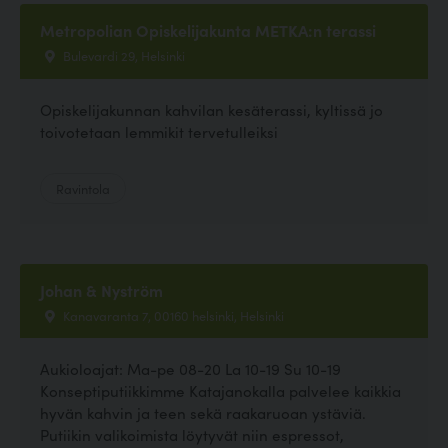
Metropolian Opiskelijakunta METKA:n terassi
Bulevardi 29, Helsinki
Opiskelijakunnan kahvilan kesäterassi, kyltissä jo
toivotetaan lemmikit tervetulleiksi
Ravintola
Johan & Nyström
Kanavaranta 7, 00160 helsinki, Helsinki
Aukioloajat: Ma-pe 08-20 La 10-19 Su 10-19
Konseptiputiikkimme Katajanokalla palvelee kaikkia
hyvän kahvin ja teen sekä raakaruoan ystäviä.
Putiikin valikoimista löytyvät niin espressot,