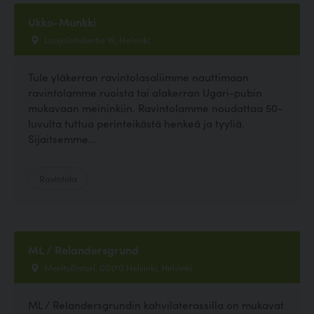
Ukko-Munkki
Laajalahdentie 19, Helsinki
Tule yläkerran ravintolasaliimme nauttimaan
ravintolamme ruoista tai alakerran Ugari-pubin
mukavaan meininkiin. Ravintolamme noudattaa 50-
luvulta tuttua perinteikästä henkeä ja tyyliä.
Sijaitsemme...
Ravintola
ML / Relandersgrund
Meritullintori, 00170 Helsinki, Helsinki
ML / Relandersgrundin kahvilaterassilla on mukavat