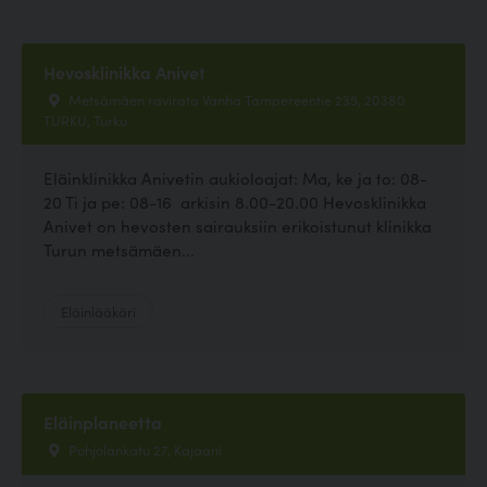
Hevosklinikka Anivet
Metsämäen ravirata Vanha Tampereentie 235, 20380
TURKU, Turku
Eläinklinikka Anivetin aukioloajat: Ma, ke ja to: 08-
20 Ti ja pe: 08-16 arkisin 8.00-20.00 Hevosklinikka
Anivet on hevosten sairauksiin erikoistunut klinikka
Turun metsämäen...
Eläinlääkäri
Eläinplaneetta
Pohjolankatu 27, Kajaani