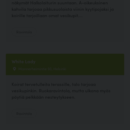
näkymät Halkolaiturin suuntaan. A-oikeuksinen
kahvila tarjoaa pikkusuolaista viinin kyytipojaksi ja
koirille tarjoillaan omat vesikupit....
Ravintola
White Lady
Mannerheimintie 93, Helsinki
Koirat tervetulleita terassille, talo tarjoaa
vesikupinkin. Ruokaravintola, mutta ulkona myös
pöytiä pelkkään nesteytykseen.
Ravintola