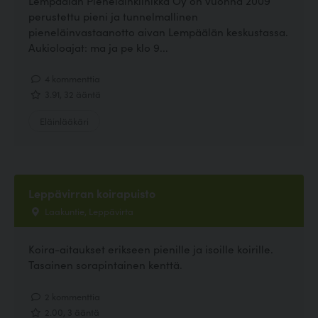
Lempäälän Pieneläinklinikka Oy on vuonna 2009
perustettu pieni ja tunnelmallinen
pieneläinvastaanotto aivan Lempäälän keskustassa.
Aukioloajat: ma ja pe klo 9...
4 kommenttia
3.91, 32 ääntä
Eläinlääkäri
Leppävirran koirapuisto
Laakuntie, Leppävirta
Koira-aitaukset erikseen pienille ja isoille koirille.
Tasainen sorapintainen kenttä.
2 kommenttia
2.00, 3 ääntä