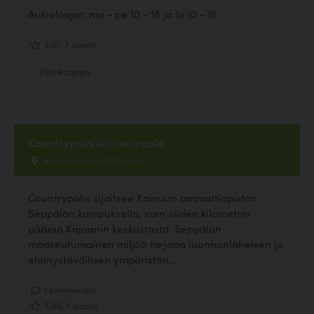
Aukioloajat: ma - pe 10 - 18 ja la 10 - 15
3.57, 7 ääntä
Eläinkauppa
Countrypolis eläinsairaala
Kirkkoahontie 115, Kajaani
Countrypolis sijaitsee Kainuun ammattiopiston
Seppälän kampuksella, vain viiden kilometrin
päässä Kajaanin keskustasta. Seppälän
maaseutumainen miljöö tarjoaa luonnonläheisen ja
eläinystävällisen ympäristön...
1 kommenttia
3.86, 7 ääntä