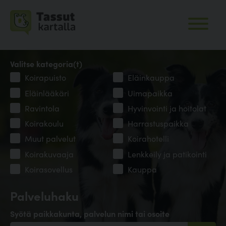
Valitse kategoria(t)
Koirapuisto
Eläinkauppa
Eläinlääkäri
Uimapaikka
Ravintola
Hyvinvointi ja hoitolat
Koirakoulu
Harrastuspaikka
Muut palvelut
Koirahotelli
Koirakuvaaja
Lenkkeily ja patikointi
Koirasovellus
Kauppa
Palveluhaku
Syötä paikkakunta, palvelun nimi tai osoite