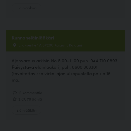
Eläinlääkäri
Kunnaneläinlääkäri
Eliaksentie 1 A 87200 Kajaani, Kajaani
Ajanvaraus arkisin klo 8.00–11.00 puh. 044 710 0893.
Päivystävä eläinlääkäri, puh. 0600 303301
(tavoitettavissa virka-ajan ulkopuolella pe klo 16 -
ma...
13 kommenttia
2.67, 79 ääntä
Eläinlääkäri