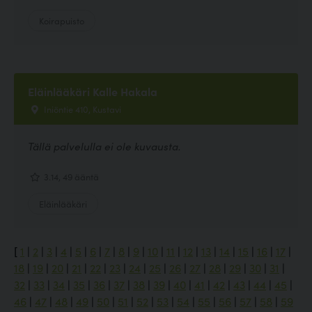
Koirapuisto
Eläinlääkäri Kalle Hakala
Iniöntie 410, Kustavi
Tällä palvelulla ei ole kuvausta.
3.14, 49 ääntä
Eläinlääkäri
[
1
|
2
|
3
|
4
|
5
|
6
|
7
|
8
|
9
|
10
|
11
|
12
|
13
|
14
|
15
|
16
|
17
|
18
|
19
|
20
|
21
|
22
|
23
|
24
|
25
|
26
|
27
|
28
|
29
|
30
|
31
|
32
|
33
|
34
|
35
|
36
|
37
|
38
|
39
|
40
|
41
|
42
|
43
|
44
|
45
|
46
|
47
|
48
|
49
|
50
|
51
|
52
|
53
|
54
|
55
|
56
|
57
|
58
|
59