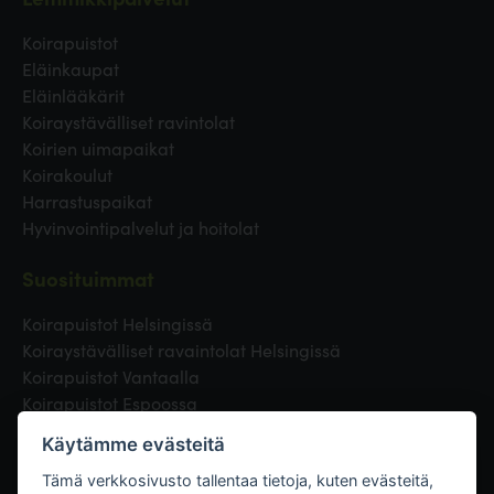
Koirapuistot
Eläinkaupat
Eläinlääkärit
Koiraystävälliset ravintolat
Koirien uimapaikat
Koirakoulut
Harrastuspaikat
Hyvinvointipalvelut ja hoitolat
Suosituimmat
Koirapuistot Helsingissä
Koiraystävälliset ravaintolat Helsingissä
Koirapuistot Vantaalla
Koirapuistot Espoossa
Koirapuistot Turussa
Käytämme evästeitä
Eläinlääkäri Helsingissä
Koirapuistot Tampereella
Tämä verkkosivusto tallentaa tietoja, kuten evästeitä,