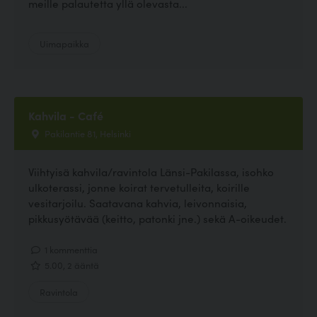
meille palautetta yllä olevasta...
Uimapaikka
Kahvila - Café
Pakilantie 81, Helsinki
Viihtyisä kahvila/ravintola Länsi-Pakilassa, isohko
ulkoterassi, jonne koirat tervetulleita, koirille
vesitarjoilu. Saatavana kahvia, leivonnaisia,
pikkusyötävää (keitto, patonki jne.) sekä A-oikeudet.
1 kommenttia
5.00, 2 ääntä
Ravintola