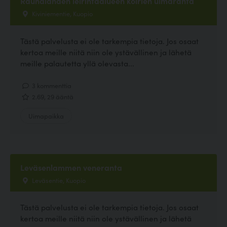
Rauhalahden leirintäalueen koirien uimaranta
Kiviniementie, Kuopio
Tästä palvelusta ei ole tarkempia tietoja. Jos osaat
kertoa meille niitä niin ole ystävällinen ja lähetä
meille palautetta yllä olevasta...
3 kommenttia
2.69, 29 ääntä
Uimapaikka
Leväsenlammen veneranta
Leväsentie, Kuopio
Tästä palvelusta ei ole tarkempia tietoja. Jos osaat
kertoa meille niitä niin ole ystävällinen ja lähetä