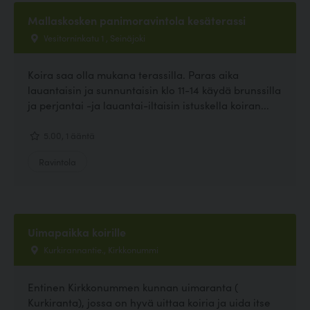
Mallaskosken panimoravintola kesäterassi
Vesitorninkatu 1 , Seinäjoki
Koira saa olla mukana terassilla. Paras aika
lauantaisin ja sunnuntaisin klo 11-14 käydä brunssilla
ja perjantai -ja lauantai-iltaisin istuskella koiran...
5.00, 1 ääntä
Ravintola
Uimapaikka koirille
Kurkirannantie., Kirkkonummi
Entinen Kirkkonummen kunnan uimaranta (
Kurkiranta), jossa on hyvä uittaa koiria ja uida itse