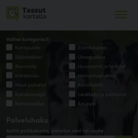
Valitse kategoria(t)
Koirapuisto
Eläinkauppa
Eläinlääkäri
Uimapaikka
Ravintola
Hyvinvointi ja hoitolat
Koirakoulu
Harrastuspaikka
Muut palvelut
Koirahotelli
Koirakuvaaja
Lenkkeily ja patikointi
Koirasovellus
Kauppa
Palveluhaku
Syötä paikkakunta, palvelun nimi tai osoite