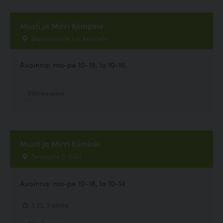
Musti ja Mirri Kempele
Zeppeliinintie 1-2, Kempele
Avoinna: ma-pe 10-18, la 10-16.
Eläinkauppa
Musti ja Mirri Kiiminki
Terveystie 6, Oulu
Avoinna: ma-pe 10-18, la 10-14
3.33, 3 ääntä