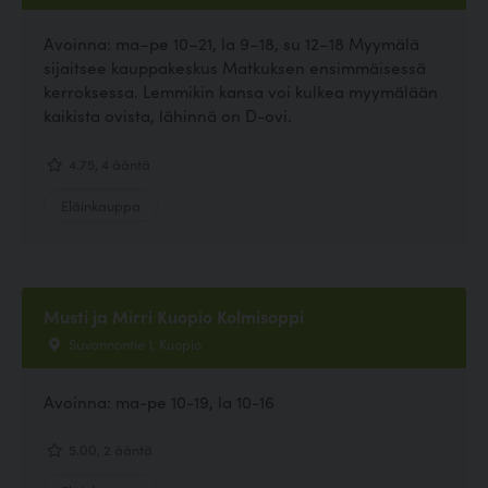
Avoinna: ma–pe 10–21, la 9–18, su 12–18 Myymälä
sijaitsee kauppakeskus Matkuksen ensimmäisessä
kerroksessa. Lemmikin kansa voi kulkea myymälään
kaikista ovista, lähinnä on D-ovi.
4.75, 4 ääntä
Eläinkauppa
Musti ja Mirri Kuopio Kolmisoppi
Suvannontie 1, Kuopio
Avoinna: ma-pe 10-19, la 10-16
5.00, 2 ääntä