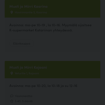
Musti ja Mirri Kaarina
Hovirinnantie 5, Kaarina
Avoinna: ma-pe 10-19 , la 10-16. Myymälä sijaitsee
K-supermarket Katariinan yhteydessä.
Eläinkauppa
Musti ja Mirri Kajaani
Veturitie 1, Kajaani
Avoinna: ma-pe 10-20, la 10-18 ja su 12-16
1 kommenttia
3.40, 5 ääntä