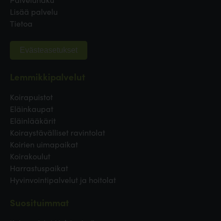
Lisää palvelu
Tietoa
Evästeasetukset
Lemmikkipalvelut
Koirapuistot
Eläinkaupat
Eläinlääkärit
Koiraystävälliset ravintolat
Koirien uimapaikat
Koirakoulut
Harrastuspaikat
Hyvinvointipalvelut ja hoitolat
Suosituimmat