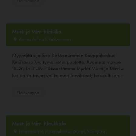
Eläinkauppa
Musti ja Mirri Kirsikka
Asemankulma 2, Kirkkonummi
Myymälä sijaitsee Kirkkonummen Kauppakeskus
Kirsikassa K-citymarketin puolella. Avoinna: ma-pe
10-20, la 10-18. Liikkeestämme löydät Musti ja Mirri -
ketjun kattavan valikoiman tarvikkeet, terveellisen...
Eläinkauppa
Musti ja Mirri Klaukkala
Isoseppälä 14, (Kauppakeskus Brunni), Nurmijärvi