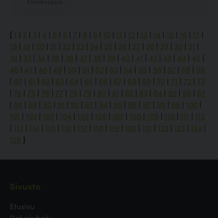
Eläinkauppa
[
1
|
2
|
3
|
4
|
5
|
6
|
7
|
8
|
9
|
10
|
11
|
12
|
13
|
14
|
15
|
16
|
17
|
18
|
19
|
20
|
21
|
22
|
23
|
24
|
25
|
26
|
27
|
28
|
29
|
30
|
31
|
32
|
33
|
34
|
35
|
36
|
37
|
38
|
39
|
40
|
41
|
42
|
43
|
44
|
45
|
46
|
47
|
48
|
49
|
50
|
51
|
52
|
53
|
54
|
55
|
56
|
57
|
58
|
59
|
60
|
61
|
62
|
63
|
64
|
65
|
66
|
67
|
68
|
69
|
70
|
71
|
72
|
73
|
74
|
75
|
76
|
77
|
78
|
79
|
80
|
81
|
82
|
83
|
84
|
85
|
86
|
87
|
88
|
89
|
90
|
91
|
92
|
93
|
94
|
95
|
96
|
97
|
98
|
99
|
100
|
101
|
102
|
103
|
104
|
105
|
106
|
107
|
108
|
109
|
110
|
111
|
112
|
113
|
114
|
115
|
116
|
117
|
118
|
119
|
120
|
121
|
122
|
123
|
124
|
125
]
Sivusto
Etusivu
Palveluhaku