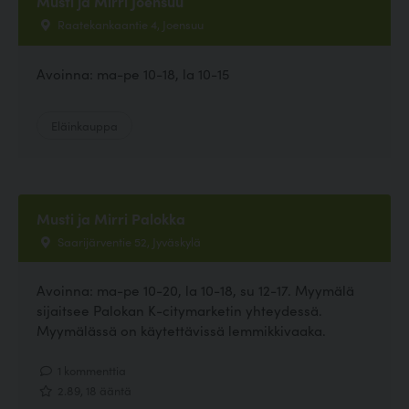
Musti ja Mirri Joensuu
Raatekankaantie 4, Joensuu
Avoinna: ma-pe 10-18, la 10-15
Eläinkauppa
Musti ja Mirri Palokka
Saarijärventie 52, Jyväskylä
Avoinna: ma-pe 10-20, la 10-18, su 12-17. Myymälä
sijaitsee Palokan K-citymarketin yhteydessä.
Myymälässä on käytettävissä lemmikkivaaka.
1 kommenttia
2.89, 18 ääntä