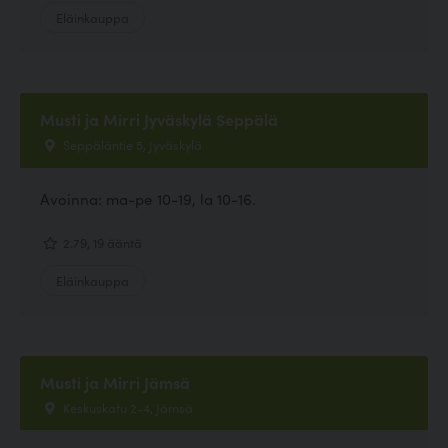
Eläinkauppa
Musti ja Mirri Jyväskylä Seppälä
Seppäläntie 5, Jyväskylä
Avoinna: ma-pe 10-19, la 10-16.
2.79, 19 ääntä
Eläinkauppa
Musti ja Mirri Jämsä
Keskuskatu 2-4, Jämsä