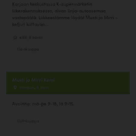
Karjaan keskustassa K-supermarketin
liikerakennuksessa, aivan linja-autoasemaa
vastapäätä. Liikkeestämme löydät Musti ja Mirri -
ketjun kattavan...
4.88, 8 ääntä
Eläinkauppa
Musti ja Mirri Kemi
Valtakatu 6, Kemi
Avoinna: ma-pe 9-18, la 9-15.
Eläinkauppa