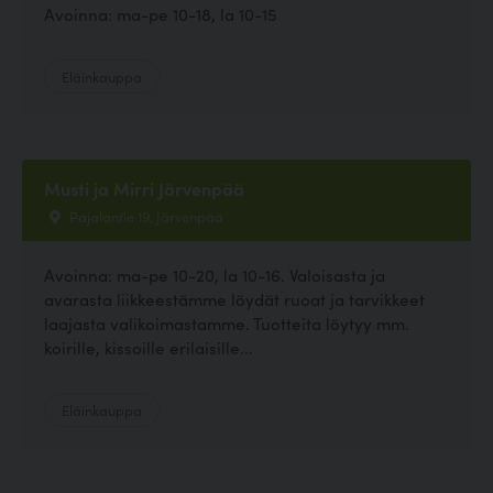
Avoinna: ma-pe 10-18, la 10-15
Eläinkauppa
Musti ja Mirri Järvenpää
Pajalantie 19, Järvenpää
Avoinna: ma-pe 10-20, la 10-16. Valoisasta ja
avarasta liikkeestämme löydät ruoat ja tarvikkeet
laajasta valikoimastamme. Tuotteita löytyy mm.
koirille, kissoille erilaisille...
Eläinkauppa