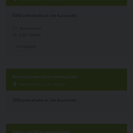
Tällä palvelulla ei ole kuvausta.
1 kommenttia
3.00, 1 ääntä
Koirapuisto
Vanhaistenpuiston koirapuisto
Vanhaistentie 4 - 6, Helsinki
Tällä palvelulla ei ole kuvausta.
Taka-Lassilan reunapuisto