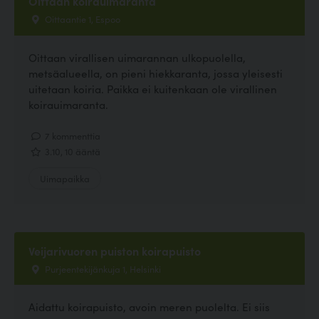
Oittaan koirauimaranta
Oittaantie 1, Espoo
Oittaan virallisen uimarannan ulkopuolella,
metsäalueella, on pieni hiekkaranta, jossa yleisesti
uitetaan koiria. Paikka ei kuitenkaan ole virallinen
koirauimaranta.
7 kommenttia
3.10, 10 ääntä
Uimapaikka
Veijarivuoren puiston koirapuisto
Purjeentekijänkuja 1, Helsinki
Aidattu koirapuisto, avoin meren puolelta. Ei siis