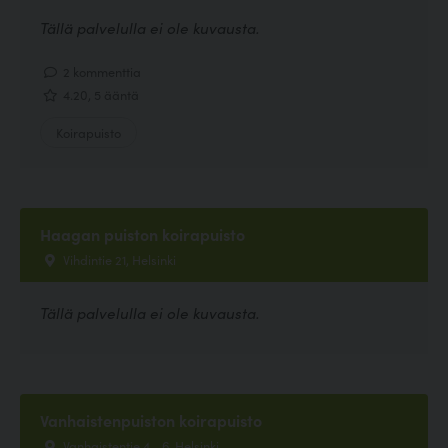
Tällä palvelulla ei ole kuvausta.
2 kommenttia
4.20, 5 ääntä
Koirapuisto
Haagan puiston koirapuisto
Vihdintie 21, Helsinki
Tällä palvelulla ei ole kuvausta.
Vanhaistenpuiston koirapuisto
Vanhaistentie 4 - 6, Helsinki