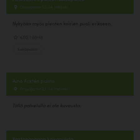
Ohjaajantie 32-34, Helsinki
Nykyään myös pienten koirien puoli erikseen.
4.00, 1 ääntä
Koirapuisto
Aino Acktén puisto
Ohjaajantie 32-34, Helsinki
Tällä palvelulla ei ole kuvausta.
Kartanonhaan koirapuisto