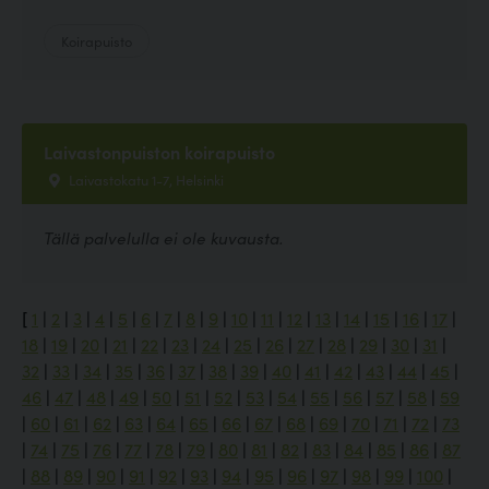
Koirapuisto
Laivastonpuiston koirapuisto
Laivastokatu 1-7, Helsinki
Tällä palvelulla ei ole kuvausta.
[
1
|
2
|
3
|
4
|
5
|
6
|
7
|
8
|
9
|
10
|
11
|
12
|
13
|
14
|
15
|
16
|
17
|
18
|
19
|
20
|
21
|
22
|
23
|
24
|
25
|
26
|
27
|
28
|
29
|
30
|
31
|
32
|
33
|
34
|
35
|
36
|
37
|
38
|
39
|
40
|
41
|
42
|
43
|
44
|
45
|
46
|
47
|
48
|
49
|
50
|
51
|
52
|
53
|
54
|
55
|
56
|
57
|
58
|
59
|
60
|
61
|
62
|
63
|
64
|
65
|
66
|
67
|
68
|
69
|
70
|
71
|
72
|
73
|
74
|
75
|
76
|
77
|
78
|
79
|
80
|
81
|
82
|
83
|
84
|
85
|
86
|
87
|
88
|
89
|
90
|
91
|
92
|
93
|
94
|
95
|
96
|
97
|
98
|
99
|
100
|