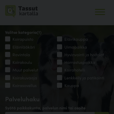
Valitse kategoria(t)
Koirapuisto
Eläinkauppa
Eläinlääkäri
Uimapaikka
Ravintola
Hyvinvointi ja hoitolat
Koirakoulu
Harrastuspaikka
Muut palvelut
Koirahotelli
Koirakuvaaja
Lenkkeily ja patikointi
Koirasovellus
Kauppa
Palveluhaku
Syötä paikkakunta, palvelun nimi tai osoite