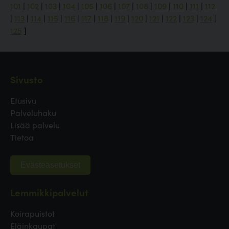
101
|
102
|
103
|
104
|
105
|
106
|
107
|
108
|
109
|
110
|
111
|
112
|
113
|
114
|
115
|
116
|
117
|
118
|
119
|
120
|
121
|
122
|
123
|
124
|
125
]
Sivusto
Etusivu
Palveluhaku
Lisää palvelu
Tietoa
Evästeasetukset
Lemmikkipalvelut
Koirapuistot
Eläinkaupat