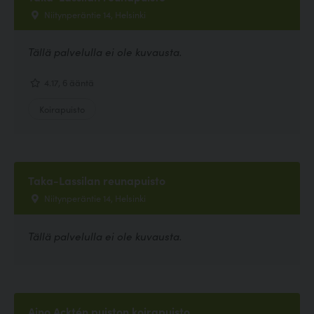
Niitynperäntie 14, Helsinki
Tällä palvelulla ei ole kuvausta.
4.17, 6 ääntä
Koirapuisto
Taka-Lassilan reunapuisto
Niitynperäntie 14, Helsinki
Tällä palvelulla ei ole kuvausta.
Aino Acktén puiston koirapuisto