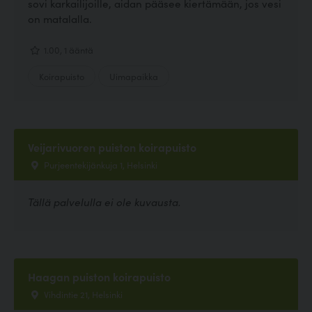
sovi karkailijoille, aidan pääsee kiertämään, jos vesi
on matalalla.
1.00, 1 ääntä
Koirapuisto
Uimapaikka
Veijarivuoren puiston koirapuisto
Purjeentekijänkuja 1, Helsinki
Tällä palvelulla ei ole kuvausta.
Haagan puiston koirapuisto
Vihdintie 21, Helsinki