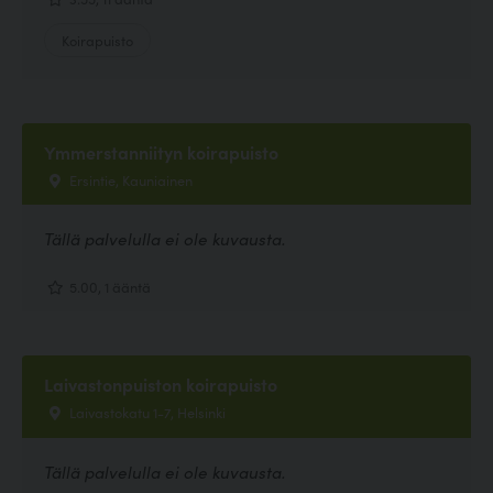
Koirapuisto
Ymmerstanniityn koirapuisto
Ersintie, Kauniainen
Tällä palvelulla ei ole kuvausta.
5.00, 1 ääntä
Laivastonpuiston koirapuisto
Laivastokatu 1-7, Helsinki
Tällä palvelulla ei ole kuvausta.