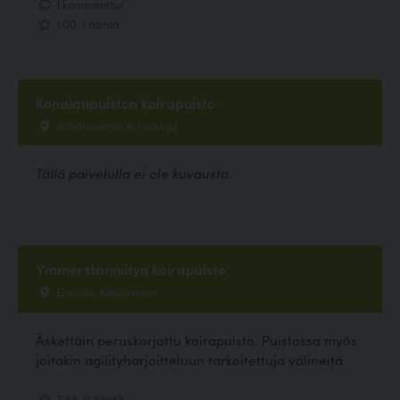
1 kommenttia
1.00, 1 ääntä
Konalanpuiston koirapuisto
Vähätuvantie 4, Helsinki
Tällä palvelulla ei ole kuvausta.
Ymmerstanniityn koirapuisto
Ersintie, Kauniainen
Äskettäin peruskorjattu koirapuisto. Puistossa myös
joitakin agilityharjoitteluun tarkoitettuja välineitä.
3.55, 11 ääntä