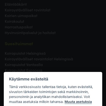
Eläinlääkärit
Koiraystävälliset ravintolat
Koirien uimapaikat
Koirakoulut
Harrastuspaikat
Hyvinvointipalvelut ja hoitolat
Suosituimmat
Koirapuistot Helsingissä
Koiraystävälliset ravaintolat Helsingissä
Koirapuistot Vantaalla
Koirapuistot Espoossa
Koirapuistot Turussa
Käytämme evästeitä
Eläinlääkäri Helsingissä
Koirapuistot Tampereella
Tämä verkkosivusto tallentaa tietoja, kuten evästeitä,
sivuston tärkeiden toimintojen sekä markkinoinnin,
personoinnin ja analytiikan mahdollistamiseksi. Voit
Linkit
muuttaa asetuksia milloin tahansa.
Muuta asetuksia