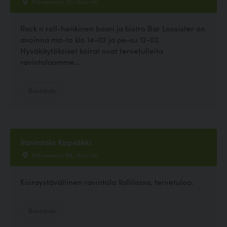
Hämeentie 50, Helsinki
Rock n roll-henkinen baari ja bistro Bar Loosister on
avoinna ma-to klo 14-02 ja pe-su 12-02.
Hyväkäytöksiset koirat ovat tervetulleita
ravintolaamme...
Ravintola
Ravintola Kapsäkki
Hämeentie 68, Helsinki
Koiraystävällinen ravintola Vallilassa, tervetuloa.
Ravintola