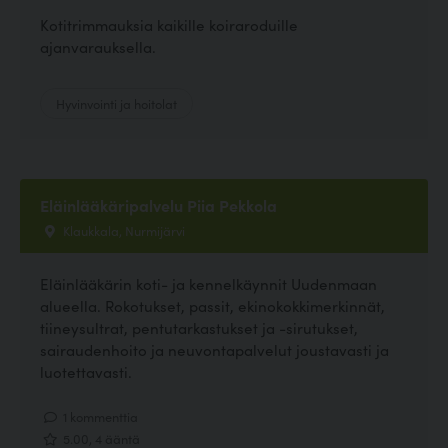
Kotitrimmauksia kaikille koiraroduille
ajanvarauksella.
Hyvinvointi ja hoitolat
Eläinlääkäripalvelu Piia Pekkola
Klaukkala, Nurmijärvi
Eläinlääkärin koti- ja kennelkäynnit Uudenmaan
alueella. Rokotukset, passit, ekinokokkimerkinnät,
tiineysultrat, pentutarkastukset ja -sirutukset,
sairaudenhoito ja neuvontapalvelut joustavasti ja
luotettavasti.
1 kommenttia
5.00, 4 ääntä