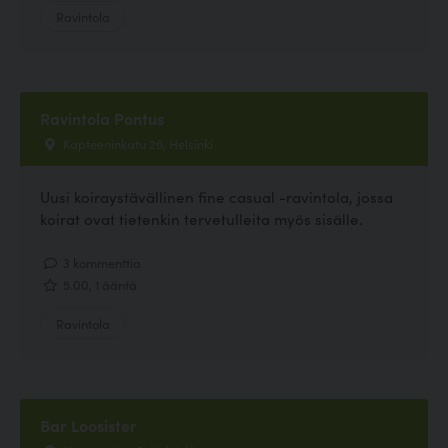
Ravintola
Ravintola Pontus
Kapteeninkatu 26, Helsinki
Uusi koiraystävällinen fine casual -ravintola, jossa
koirat ovat tietenkin tervetulleita myös sisälle.
3 kommenttia
5.00, 1 ääntä
Ravintola
Bar Loosister