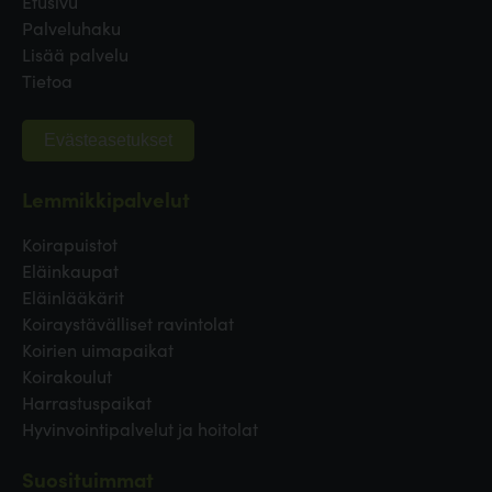
Etusivu
Palveluhaku
Lisää palvelu
Tietoa
Evästeasetukset
Lemmikkipalvelut
Koirapuistot
Eläinkaupat
Eläinlääkärit
Koiraystävälliset ravintolat
Koirien uimapaikat
Koirakoulut
Harrastuspaikat
Hyvinvointipalvelut ja hoitolat
Suosituimmat