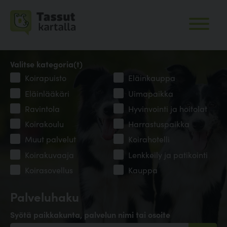
Valitse kategoria(t)
Koirapuisto
Eläinkauppa
Eläinlääkäri
Uimapaikka
Ravintola
Hyvinvointi ja hoitolat
Koirakoulu
Harrastuspaikka
Muut palvelut
Koirahotelli
Koirakuvaaja
Lenkkeily ja patikointi
Koirasovellus
Kauppa
Palveluhaku
Syötä paikkakunta, palvelun nimi tai osoite