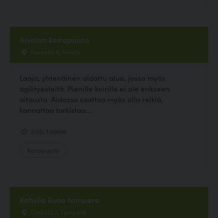
Nivalan koirapuisto
Rantatie 6, Nivala
Laaja, yhtenäinen aidattu alue, jossa myös
agilityesteitä. Pienille koirille ei ole erikseen
aitausta. Aidassa saattaa myös olla reikiä,
kannattaa tarkistaa....
2.00, 1 ääntä
Koirapuisto
Kahvila Runo tampere
Ojakatu 3, Tampere