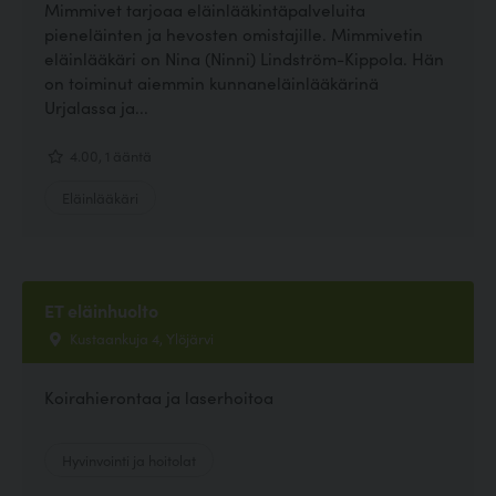
Mimmivet tarjoaa eläinlääkintäpalveluita
pieneläinten ja hevosten omistajille. Mimmivetin
eläinlääkäri on Nina (Ninni) Lindström-Kippola. Hän
on toiminut aiemmin kunnaneläinlääkärinä
Urjalassa ja...
4.00, 1 ääntä
Eläinlääkäri
ET eläinhuolto
Kustaankuja 4, Ylöjärvi
Koirahierontaa ja laserhoitoa
Hyvinvointi ja hoitolat