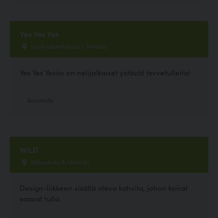
Yes Yes Yes
Iso Roobertinkatu 1, Helsinki
Yes Yes Yesiin on nelijalkaiset ystävät tervetulleita!
Ravintola
WILD
Mikonkatu 6, Helsinki
Design-liikkeen sisällä oleva kahvila, johon koirat
saavat tulla.