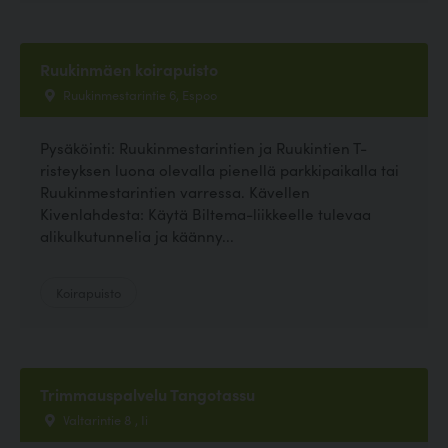
Ruukinmäen koirapuisto
Ruukinmestarintie 6, Espoo
Pysäköinti: Ruukinmestarintien ja Ruukintien T-
risteyksen luona olevalla pienellä parkkipaikalla tai
Ruukinmestarintien varressa. Kävellen
Kivenlahdesta: Käytä Biltema-liikkeelle tulevaa
alikulkutunnelia ja käänny...
Koirapuisto
Trimmauspalvelu Tangotassu
Valtarintie 8 , Ii