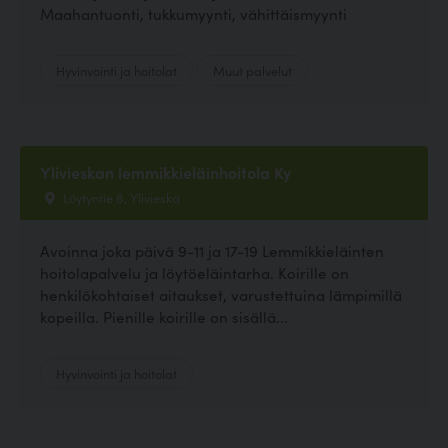
Maahantuonti, tukkumyynti, vähittäismyynti
Hyvinvointi ja hoitolat
Muut palvelut
Ylivieskan lemmikkieläinhoitola Ky
Löytyntie 8, Ylivieska
Avoinna joka päivä 9-11 ja 17-19 Lemmikkieläinten
hoitolapalvelu ja löytöeläintarha. Koirille on
henkilökohtaiset aitaukset, varustettuina lämpimillä
kopeilla. Pienille koirille on sisällä...
Hyvinvointi ja hoitolat