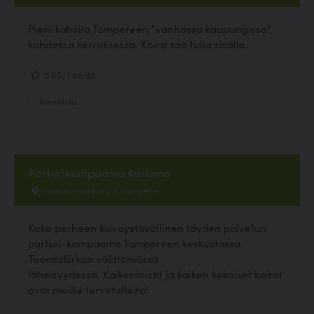
Pieni kahvila Tampereen "vanhassa kaupungissa"
kahdessa kerroksessa. Koira saa tulla sisälle.
5.00, 1 ääntä
Ravintola
Parturikampaamo Karisma
Satakunnankatu 7, Tampere
Koko perheen koiraystävällinen täyden palvelun
parturi-kampaamo Tampereen keskustassa.
Tuomiokirkon välittömässä
läheisyydessä. Kaikenlaiset ja kaiken kokoiset koirat
ovat meille tervetulleita!