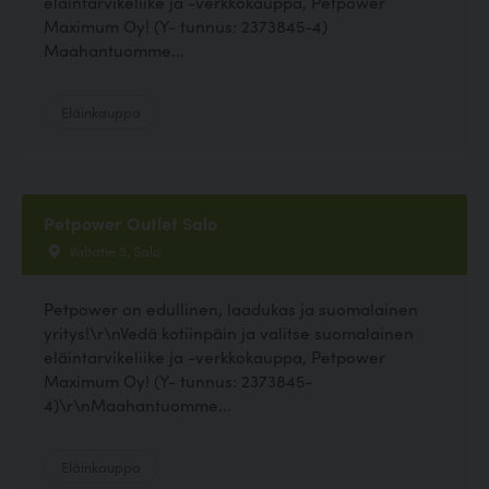
eläintarvikeliike ja -verkkokauppa, Petpower
Maximum Oy! (Y- tunnus: 2373845-4)
Maahantuomme...
Eläinkauppa
Petpower Outlet Salo
Valtatie 5, Salo
Petpower on edullinen, laadukas ja suomalainen
yritys!\r\nVedä kotiinpäin ja valitse suomalainen
eläintarvikeliike ja -verkkokauppa, Petpower
Maximum Oy! (Y- tunnus: 2373845-
4)\r\nMaahantuomme...
Eläinkauppa