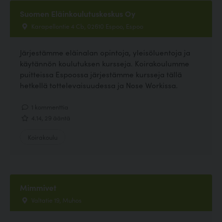
Suomen Eläinkoulutuskeskus Oy
Karapellontie 4 Cb, 02610 Espoo, Espoo
Järjestämme eläinalan opintoja, yleisöluentoja ja
käytännön koulutuksen kursseja. Koirakoulumme
puitteissa Espoossa järjestämme kursseja tällä
hetkellä tottelevaisuudessa ja Nose Workissa.
1 kommenttia
4.14, 29 ääntä
Koirakoulu
Mimmivet
Valtatie 19, Muhos