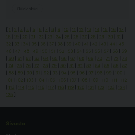
Eläinlääkäri
[
1
|
2
|
3
|
4
|
5
|
6
|
7
|
8
|
9
|
10
|
11
|
12
|
13
|
14
|
15
|
16
|
17
|
18
|
19
|
20
|
21
|
22
|
23
|
24
|
25
|
26
|
27
|
28
|
29
|
30
|
31
|
32
|
33
|
34
|
35
|
36
|
37
|
38
|
39
|
40
|
41
|
42
|
43
|
44
|
45
|
46
|
47
|
48
|
49
|
50
|
51
|
52
|
53
|
54
|
55
|
56
|
57
|
58
|
59
|
60
|
61
|
62
|
63
|
64
|
65
|
66
|
67
|
68
|
69
|
70
|
71
|
72
|
73
|
74
|
75
|
76
|
77
|
78
|
79
|
80
|
81
|
82
|
83
|
84
|
85
|
86
|
87
|
88
|
89
|
90
|
91
|
92
|
93
|
94
|
95
|
96
|
97
|
98
|
99
|
100
|
101
|
102
|
103
|
104
|
105
|
106
|
107
|
108
|
109
|
110
|
111
|
112
|
113
|
114
|
115
|
116
|
117
|
118
|
119
|
120
|
121
|
122
|
123
|
124
|
125
]
Sivusto