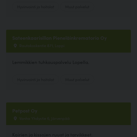
Hyvinvointi ja hoitolat
Muut palvelut
Sateenkaarisillan Pieneläinkrematorio Oy
Rautakoskentie 871, Loppi
Lemmikkien tuhkauspalvelu Lopella.
Hyvinvointi ja hoitolat
Muut palvelut
Petpost Oy
Vanha Yhdystie 6, Järvenpää
Koirien ja kissojen ruuat ja tarvikkeet.