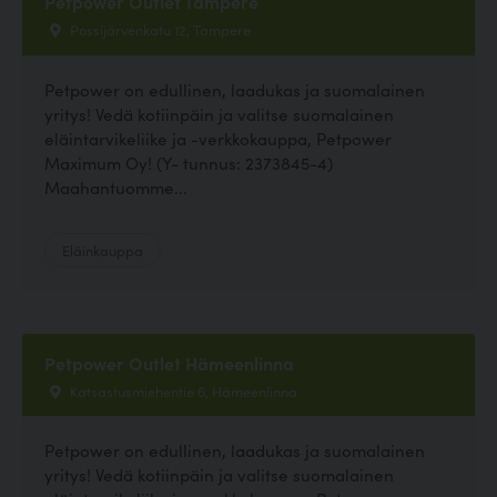
Petpower Outlet Tampere
Possijärvenkatu 12, Tampere
Petpower on edullinen, laadukas ja suomalainen
yritys! Vedä kotiinpäin ja valitse suomalainen
eläintarvikeliike ja -verkkokauppa, Petpower
Maximum Oy! (Y- tunnus: 2373845-4)
Maahantuomme...
Eläinkauppa
Petpower Outlet Hämeenlinna
Katsastusmiehentie 6, Hämeenlinna
Petpower on edullinen, laadukas ja suomalainen
yritys! Vedä kotiinpäin ja valitse suomalainen