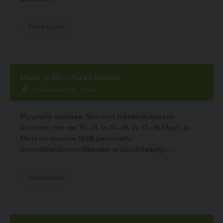
Eläinkauppa
Musti ja Mirri Turku Skanssi
Skanssinkatu 10, Turku
Myymälä sijaitsee Skanssin liikekeskuksessa.
Avoinna: ma–pe 10–21, la 10–18, su 12–18 Musti ja
Mirri on vuonna 1988 perustettu
lemmikkieläintarvikkeiden erikoisliikeketju....
Eläinkauppa