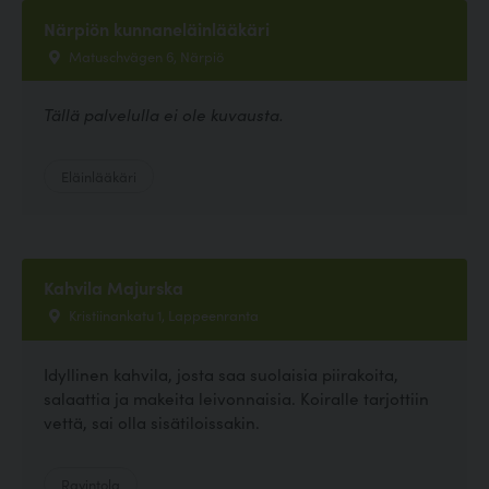
Närpiön kunnaneläinlääkäri
Matuschvägen 6, Närpiö
Tällä palvelulla ei ole kuvausta.
Eläinlääkäri
Kahvila Majurska
Kristiinankatu 1, Lappeenranta
Idyllinen kahvila, josta saa suolaisia piirakoita,
salaattia ja makeita leivonnaisia. Koiralle tarjottiin
vettä, sai olla sisätiloissakin.
Ravintola