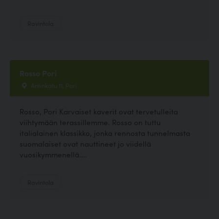
Ravintola
Rosso Pori
Antinkatu 11, Pori
Rosso, Pori Karvaiset kaverit ovat tervetulleita
viihtymään terassillemme. Rosso on tuttu
italialainen klassikko, jonka rennosta tunnelmasta
suomalaiset ovat nauttineet jo viidellä
vuosikymmenellä....
Ravintola