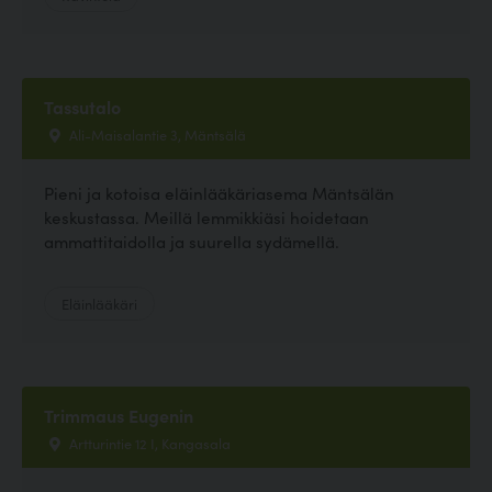
Tassutalo
Ali-Maisalantie 3, Mäntsälä
Pieni ja kotoisa eläinlääkäriasema Mäntsälän
keskustassa. Meillä lemmikkiäsi hoidetaan
ammattitaidolla ja suurella sydämellä.
Eläinlääkäri
Trimmaus Eugenin
Artturintie 12 I, Kangasala