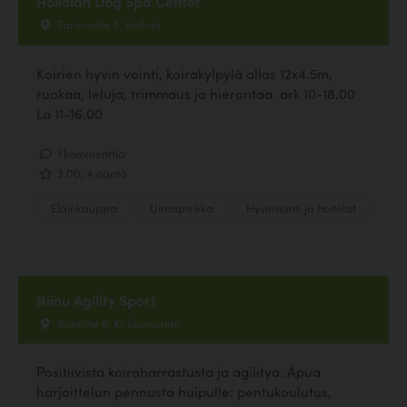
Hollolan Dog Spa Center
Tarmontie 5, Hollola
Koirien hyvin vointi, koirakylpylä allas 12x4.5m,
ruokaa, leluja, trimmaus ja hierontaa. ark 10-18.00
La 11-16.00
1 kommenttia
3.00, 4 ääntä
Eläinkauppa
Uimapaikka
Hyvinvointi ja hoitolat
Niinu Agility Sport
Salmitie 6, Kirkkonummi
Positiivista koiraharrastusta ja agilitya. Apua
harjoittelun pennusta huipulle: pentukoulutus,