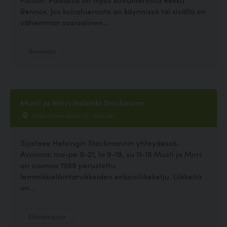
Rennox. Jos koirahieronta on käynnissä tai sisällä on
vähemman sosiaalinen...
Ravintola
Musti ja Mirri Helsinki Stockmann
Aleksanterinkatu 52, Helsinki
Sijaitsee Helsingin Stockmannin yhteydessä.
Avoinna: ma-pe 9-21, la 9-19, su 11-18 Musti ja Mirri
on vuonna 1988 perustettu
lemmikkieläintarvikkeiden erikoisliikeketju. Liikkeitä
on...
Eläinkauppa