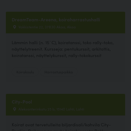
DreamTeam-Areena, koiraharrastushalli
Vakkistentie 22, 37830 Akaa, Akaa
Lämmin halli (n. 15`C), koiratanssi, toko rally-toko,
näyttelytreenit. Kursseja: pentukurssit, arkitottis,
koiratanssi, näyttelykurssit, rally-tokokurssit
Koirakoulu
Harrastuspaikka
City-Pool
Aleksanterinkatu 25 b, 15140 Lahti, Lahti
Koirat ovat tervetulleita biljardisali/kahvila City-
Pooliin. Paikassa on myös koirahieronta Rekku