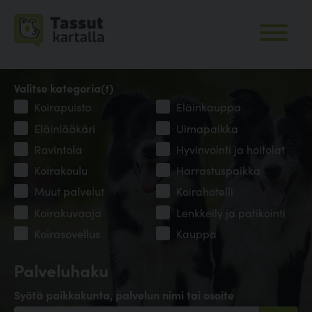
Valitse kategoria(t)
Koirapuisto
Eläinkauppa
Eläinlääkäri
Uimapaikka
Ravintola
Hyvinvointi ja hoitolat
Koirakoulu
Harrastuspaikka
Muut palvelut
Koirahotelli
Koirakuvaaja
Lenkkeily ja patikointi
Koirasovellus
Kauppa
Palveluhaku
Syötä paikkakunta, palvelun nimi tai osoite