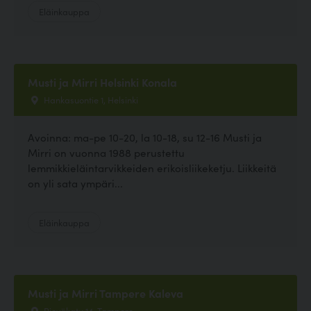
Eläinkauppa
Musti ja Mirri Helsinki Konala
Hankasuontie 1, Helsinki
Avoinna: ma-pe 10-20, la 10-18, su 12-16 Musti ja
Mirri on vuonna 1988 perustettu
lemmikkieläintarvikkeiden erikoisliikeketju. Liikkeitä
on yli sata ympäri...
Eläinkauppa
Musti ja Mirri Tampere Kaleva
Rieväkatu 14, Tampere