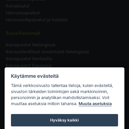
Koirakoulut
Harrastuspaikat
Hyvinvointipalvelut ja hoitolat
Suosituimmat
Koirapuistot Helsingissä
Koiraystävälliset ravaintolat Helsingissä
Koirapuistot Vantaalla
Koirapuistot Espoossa
Koirapuistot Turussa
Käytämme evästeitä
Eläinlääkäri Helsingissä
Koirapuistot Tampereella
Tämä verkkosivusto tallentaa tietoja, kuten evästeitä,
sivuston tärkeiden toimintojen sekä markkinoinnin,
personoinnin ja analytiikan mahdollistamiseksi. Voit
Linkit
muuttaa asetuksia milloin tahansa.
Muuta asetuksia
Hyväksy kaikki