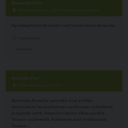
Ravintola Holvi
Harjavallankatu 14, 29200 Harjavalta, Harjavalta
Hyvinkäyttäytyvät koirat ovat tervetulleita terassille
1 kommenttia
Ravintola
Amarillo Pori
Gallen-Kallelankatu 7, Pori
Ravintola Amarillo Lemmikit ovat erittäin
tervetulleita terassillemme nauttimaan virkistävää
ja kylmää vettä. Amarillon tarina alkaa syvältä
Texasin sydämestä. Kokkimme ovat matkanneet
Texasia...