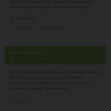
leikkikoulu, motivointi ja agilityn harrastaminen.
Huippuolosuhteet joka säällä: lämmin halli, 2...
3.38, 8 ääntä
Koirakoulu
Harrastuspaikka
Imatra Bar & Bistro
Koskenparras 3, 55100 Imatra, Imatra
Tervetuloa Imatra Bar & Bistroon! Uudistunut Imatra
Bar & Bistro palvelee sinua Imatrankosken
sydämessä kävelykadulla, välittömästi kosken
kuohujen partaalla. Tehokkaassa...
Ravintola