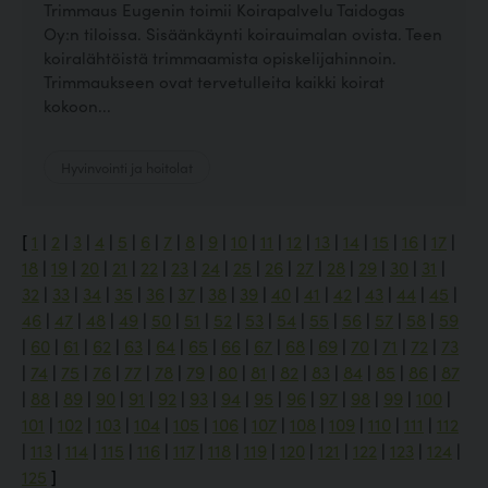
Trimmaus Eugenin toimii Koirapalvelu Taidogas
Oy:n tiloissa. Sisäänkäynti koirauimalan ovista. Teen
koiralähtöistä trimmaamista opiskelijahinnoin.
Trimmaukseen ovat tervetulleita kaikki koirat
kokoon...
Hyvinvointi ja hoitolat
[
1
|
2
|
3
|
4
|
5
|
6
|
7
|
8
|
9
|
10
|
11
|
12
|
13
|
14
|
15
|
16
|
17
|
18
|
19
|
20
|
21
|
22
|
23
|
24
|
25
|
26
|
27
|
28
|
29
|
30
|
31
|
32
|
33
|
34
|
35
|
36
|
37
|
38
|
39
|
40
|
41
|
42
|
43
|
44
|
45
|
46
|
47
|
48
|
49
|
50
|
51
|
52
|
53
|
54
|
55
|
56
|
57
|
58
|
59
|
60
|
61
|
62
|
63
|
64
|
65
|
66
|
67
|
68
|
69
|
70
|
71
|
72
|
73
|
74
|
75
|
76
|
77
|
78
|
79
|
80
|
81
|
82
|
83
|
84
|
85
|
86
|
87
|
88
|
89
|
90
|
91
|
92
|
93
|
94
|
95
|
96
|
97
|
98
|
99
|
100
|
101
|
102
|
103
|
104
|
105
|
106
|
107
|
108
|
109
|
110
|
111
|
112
|
113
|
114
|
115
|
116
|
117
|
118
|
119
|
120
|
121
|
122
|
123
|
124
|
125
]