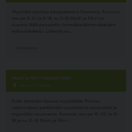
Myymälä sijaitsee kauppakeskus Kaaressa. Avoinna:
ma-pe 9-21, la 9-19, su 11-18 Musti ja Mirri on
vuonna 1988 perustettu lemmikkieläintarvikkeiden
erikoisliikeketju. Liikkeitä on...
Eläinkauppa
Musti ja Mirri Helsinki Viikki
Viikintori 3, Helsinki
Kulku lemmikin kanssa myymälään Prisma-
rakennuksen parkkihallin puoleisesta sivuovesta ja
myymälän sivuovesta. Avoinna: ma–pe 10–20, la 10–
18 ja su 12–16 Musti ja Mirri...