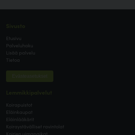
Sivusto
Etusivu
Palveluhaku
Lisää palvelu
Tietoa
Evästeasetukset
Lemmikkipalvelut
Koirapuistot
Eläinkaupat
Eläinlääkärit
Koiraystävälliset ravintolat
Koirien uimapaikat