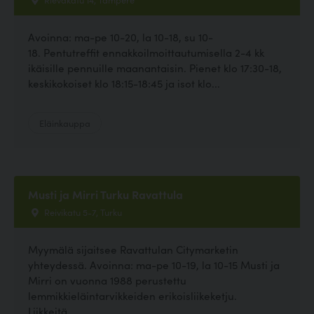
Avoinna: ma-pe 10-20, la 10-18, su 10-
18. Pentutreffit ennakkoilmoittautumisella 2-4 kk
ikäisille pennuille maanantaisin. Pienet klo 17:30-18,
keskikokoiset klo 18:15-18:45 ja isot klo...
Eläinkauppa
Musti ja Mirri Turku Ravattula
Reivikatu 5-7, Turku
Myymälä sijaitsee Ravattulan Citymarketin
yhteydessä. Avoinna: ma-pe 10-19, la 10-15 Musti ja
Mirri on vuonna 1988 perustettu
lemmikkieläintarvikkeiden erikoisliikeketju.
Liikkeitä...