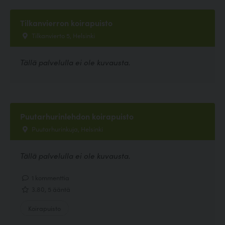
Tilkanvierron koirapuisto
Tilkanvierto 5, Helsinki
Tällä palvelulla ei ole kuvausta.
Puutarhurinlehdon koirapuisto
Puutarhurinkuja, Helsinki
Tällä palvelulla ei ole kuvausta.
1 kommenttia
3.80, 5 ääntä
Koirapuisto