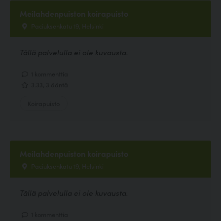
Meilahdenpuiston koirapuisto
Paciuksenkatu 19, Helsinki
Tällä palvelulla ei ole kuvausta.
1 kommenttia
3.33, 3 ääntä
Koirapuisto
Meilahdenpuiston koirapuisto
Paciuksenkatu 19, Helsinki
Tällä palvelulla ei ole kuvausta.
1 kommenttia