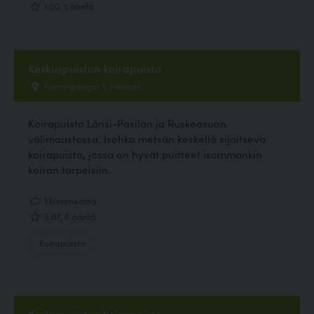
1.00, 1 ääntä
Keskuspuiston koirapuisto
Fanninpenger 1, Helsinki
Koirapuisto Länsi-Pasilan ja Ruskeasuon
välimaastossa. Isohko metsän keskellä sijaitseva
koirapuisto, jossa on hyvät puitteet isommankin
koiran tarpeisiin.
1 kommenttia
3.67, 6 ääntä
Koirapuisto
Keskuspuiston koirapuisto