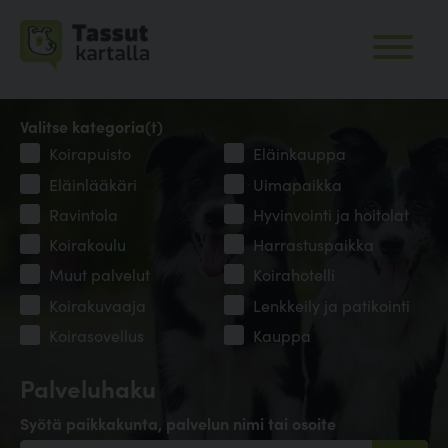
Valitse kategoria(t)
Koirapuisto
Eläinkauppa
Eläinlääkäri
Uimapaikka
Ravintola
Hyvinvointi ja hoitolat
Koirakoulu
Harrastuspaikka
Muut palvelut
Koirahotelli
Koirakuvaaja
Lenkkeily ja patikointi
Koirasovellus
Kauppa
Palveluhaku
Syötä paikkakunta, palvelun nimi tai osoite