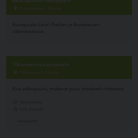
Fanninpenger 1, Helsinki
Koirapuisto Länsi-Pasilan ja Ruskeasuon
välimaastossa.
Tilkanvierron koirapuisto
Tilkanvierto 5, Helsinki
Kiva pikkupuisto, mukavat puut, hauskasti rinteessä.
1 kommenttia
3.00, 5 ääntä
Koirapuisto