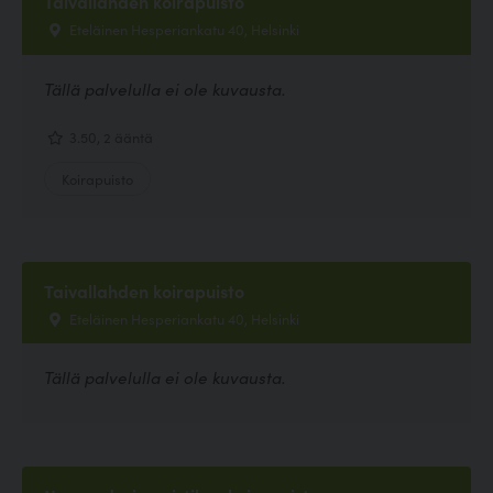
Taivallahden koirapuisto
Eteläinen Hesperiankatu 40, Helsinki
Tällä palvelulla ei ole kuvausta.
3.50, 2 ääntä
Koirapuisto
Taivallahden koirapuisto
Eteläinen Hesperiankatu 40, Helsinki
Tällä palvelulla ei ole kuvausta.