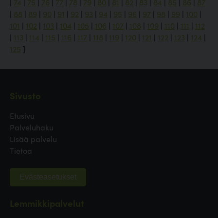
|
74
|
75
|
76
|
77
|
78
|
79
|
80
|
81
|
82
|
83
|
84
|
85
|
86
|
87
|
88
|
89
|
90
|
91
|
92
|
93
|
94
|
95
|
96
|
97
|
98
|
99
|
100
|
101
|
102
|
103
|
104
|
105
|
106
|
107
|
108
|
109
|
110
|
111
|
112
|
113
|
114
|
115
|
116
|
117
|
118
|
119
|
120
|
121
|
122
|
123
|
124
|
125
]
Sivusto
Etusivu
Palveluhaku
Lisää palvelu
Tietoa
Evästeasetukset
Lemmikkipalvelut