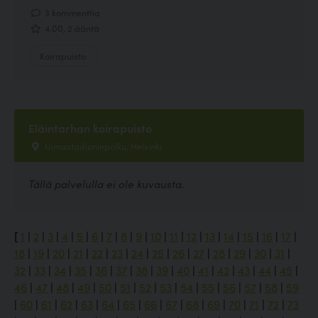
3 kommenttia
4.00, 2 ääntä
Koirapuisto
Eläintarhan koirapuisto
Uimastadioninpolku, Helsinki
Tällä palvelulla ei ole kuvausta.
[
1
|
2
|
3
|
4
|
5
|
6
|
7
|
8
|
9
|
10
|
11
|
12
|
13
|
14
|
15
|
16
|
17
|
18
|
19
|
20
|
21
|
22
|
23
|
24
|
25
|
26
|
27
|
28
|
29
|
30
|
31
|
32
|
33
|
34
|
35
|
36
|
37
|
38
|
39
|
40
|
41
|
42
|
43
|
44
|
45
|
46
|
47
|
48
|
49
|
50
|
51
|
52
|
53
|
54
|
55
|
56
|
57
|
58
|
59
|
60
|
61
|
62
|
63
|
64
|
65
|
66
|
67
|
68
|
69
|
70
|
71
|
72
|
73