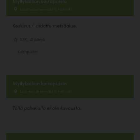
Myllykallion koirapuisto
Lauttasaarenmäki 6, Helsinki
Keskisuuri aidattu metsäalue.
3.60, 10 ääntä
Koirapuisto
Myllykallion koirapuisto
Lauttasaarenmäki 6, Helsinki
Tällä palvelulla ei ole kuvausta.