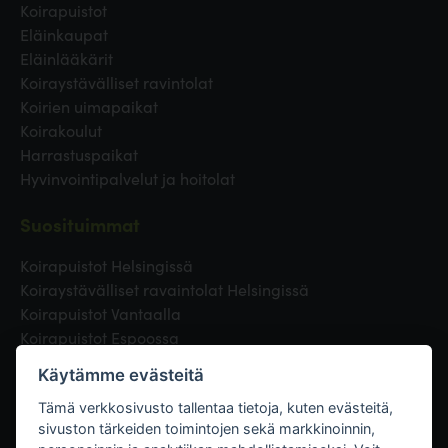
Koirapuistot
Eläinkaupat
Eläinlääkärit
Koiraystävälliset ravintolat
Koirien uimapaikat
Koirakoulut
Harrastuspaikat
Hyvinvointipalvelut ja hoitolat
Suosituimmat
Koirapuistot Helsingissä
Koiraystävälliset ravaintolat Helsingissä
Koirapuistot Vantaalla
Koirapuistot Espoossa
Koirapuistot Turussa
Käytämme evästeitä
Eläinlääkäri Helsingissä
Koirapuistot Tampereella
Tämä verkkosivusto tallentaa tietoja, kuten evästeitä,
sivuston tärkeiden toimintojen sekä markkinoinnin,