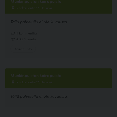
Munkinpuiston koirapuisto
Ritokalliontie 17, Helsinki
Tällä palvelulla ei ole kuvausta.
4 kommenttia
4.33, 9 ääntä
Koirapuisto
Munkinpuiston koirapuisto
Ritokalliontie 17, Helsinki
Tällä palvelulla ei ole kuvausta.