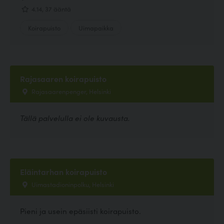
4.14, 37 ääntä
Koirapuisto
Uimapaikka
Rajasaaren koirapuisto
Rajasaarenpenger, Helsinki
Tällä palvelulla ei ole kuvausta.
Eläintarhan koirapuisto
Uimastadioninpolku, Helsinki
Pieni ja usein epäsiisti koirapuisto.