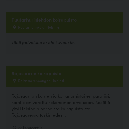
Puutarhurinlehdon koirapuisto
Puutarhurinkuja, Helsinki
Tällä palvelulla ei ole kuvausta.
Rajasaaren koirapuisto
Rajasaarenpenger, Helsinki
Rajasaari on koirien ja koiranomistajien paratiisi,
koirille on varattu kokonainen oma saari. Kesällä
yksi Helsingin parhaista koirapuistoista.
Rajasaaressa tuskin edes...
22 kommenttia