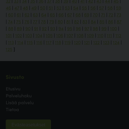
32
|
33
|
34
|
35
|
36
|
37
|
38
|
39
|
40
|
41
|
42
|
43
|
44
|
45
|
46
|
47
|
48
|
49
|
50
|
51
|
52
|
53
|
54
|
55
|
56
|
57
|
58
|
59
|
60
|
61
|
62
|
63
|
64
|
65
|
66
|
67
|
68
|
69
|
70
|
71
|
72
|
73
|
74
|
75
|
76
|
77
|
78
|
79
|
80
|
81
|
82
|
83
|
84
|
85
|
86
|
87
|
88
|
89
|
90
|
91
|
92
|
93
|
94
|
95
|
96
|
97
|
98
|
99
|
100
|
101
|
102
|
103
|
104
|
105
|
106
|
107
|
108
|
109
|
110
|
111
|
112
|
113
|
114
|
115
|
116
|
117
|
118
|
119
|
120
|
121
|
122
|
123
|
124
|
125
]
Sivusto
Etusivu
Palveluhaku
Lisää palvelu
Tietoa
Evästeasetukset