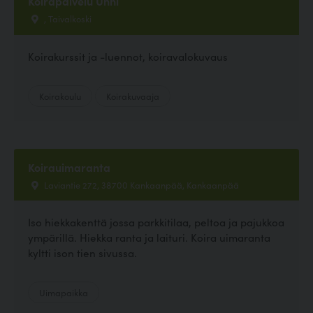
Koirapalvelu Unni
, Taivalkoski
Koirakurssit ja -luennot, koiravalokuvaus
Koirakoulu
Koirakuvaaja
Koirauimaranta
Laviantie 272, 38700 Kankaanpää, Kankaanpää
Iso hiekkakenttä jossa parkkitilaa, peltoa ja pajukkoa
ympärillä. Hiekka ranta ja laituri. Koira uimaranta
kyltti ison tien sivussa.
Uimapaikka