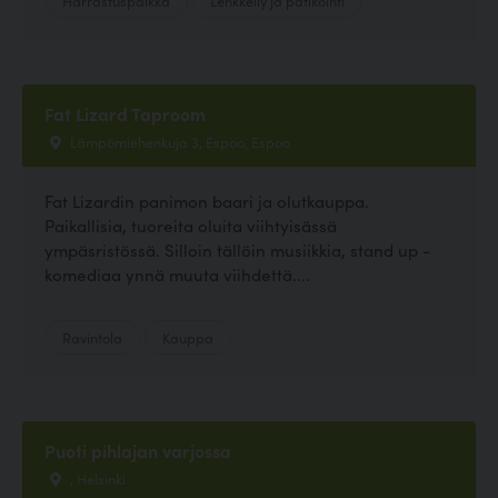
Fat Lizard Taproom
Lämpömiehenkuja 3, Espoo, Espoo
Fat Lizardin panimon baari ja olutkauppa.
Paikallisia, tuoreita oluita viihtyisässä
ympäsristössä. Silloin tällöin musiikkia, stand up -
komediaa ynnä muuta viihdettä....
Ravintola
Kauppa
Puoti pihlajan varjossa
, Helsinki