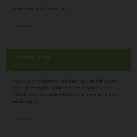
Koirat pääsevät terassille.
Ravintola
Cafetería Hyrylä
Hyrylänkatu 6, Tuusula
Koirat ovat todella tervetulleita kivaan kahvilaan,
jossa itsetehtyjä suolaisia ja makeita herkkuja.
Ystävällinen henkilökunta huomioi hienosti koira-
asiakkaansa.
Ravintola