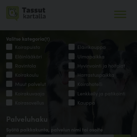
Valitse kategoria(t)
Koirapuisto
Eläinkauppa
Eläinlääkäri
Uimapaikka
Ravintola
Hyvinvointi ja hoitolat
Koirakoulu
Harrastuspaikka
Muut palvelut
Koirahotelli
Koirakuvaaja
Lenkkeily ja patikointi
Koirasovellus
Kauppa
Palveluhaku
Syötä paikkakunta, palvelun nimi tai osoite