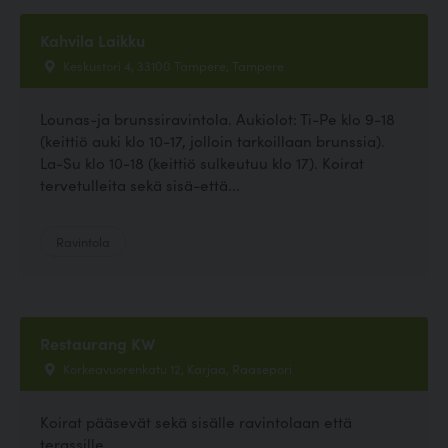
Kahvila Laikku
Keskustori 4, 33100 Tampere, Tampere
Lounas-ja brunssiravintola. Aukiolot: Ti-Pe klo 9-18
(keittiö auki klo 10-17, jolloin tarkoillaan brunssia).
La-Su klo 10-18 (keittiö sulkeutuu klo 17). Koirat
tervetulleita sekä sisä-että...
Ravintola
Restaurang KW
Korkeavuorenkatu 12, Karjaa, Raasepori
Koirat pääsevät sekä sisälle ravintolaan että
terassille.