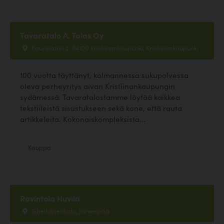
Tavaratalo A. Talas Oy
Kauppatori 2, 64100 Kristiinankaupunki, Kristiinankaupunki
100 vuotta täyttänyt, kolmannessa sukupolvessa
oleva perheyritys aivan Kristiinankaupungin
sydämessä. Tavaratalostamme löytää kaikkea
tekstiileistä sisustukseen sekä kone, että rauta
artikkeleita. Kokonaiskompleksista...
Kauppa
Ravintola Huvila
Sibeliuksenkatu, Järvenpää