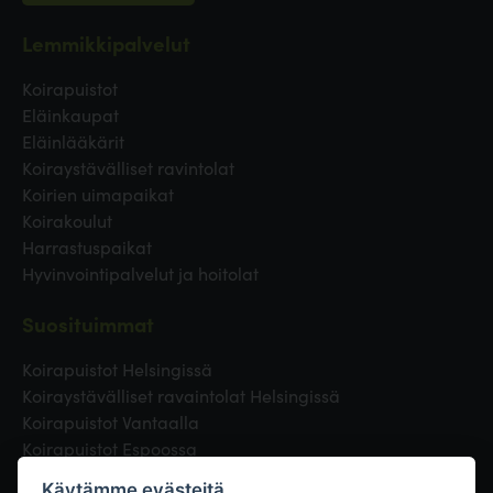
Lemmikkipalvelut
Koirapuistot
Eläinkaupat
Eläinlääkärit
Koiraystävälliset ravintolat
Koirien uimapaikat
Koirakoulut
Harrastuspaikat
Hyvinvointipalvelut ja hoitolat
Suosituimmat
Koirapuistot Helsingissä
Koiraystävälliset ravaintolat Helsingissä
Koirapuistot Vantaalla
Koirapuistot Espoossa
Koirapuistot Turussa
Käytämme evästeitä