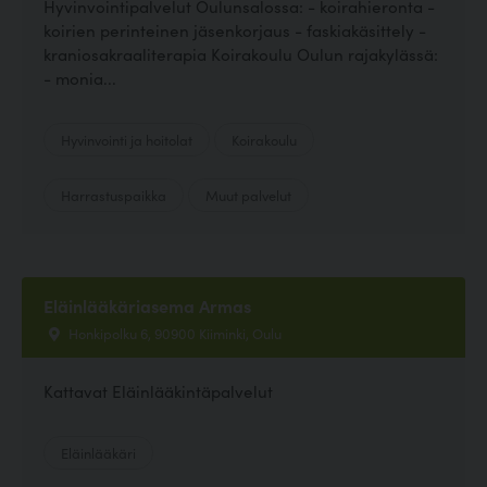
Hyvinvointipalvelut Oulunsalossa: - koirahieronta -
koirien perinteinen jäsenkorjaus - faskiakäsittely -
kraniosakraaliterapia Koirakoulu Oulun rajakylässä:
- monia...
Hyvinvointi ja hoitolat
Koirakoulu
Harrastuspaikka
Muut palvelut
Eläinlääkäriasema Armas
Honkipolku 6, 90900 Kiiminki, Oulu
Kattavat Eläinlääkintäpalvelut
Eläinlääkäri