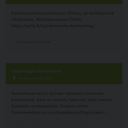
Koirahierontaa hoitotilassa Oitissa, tai kotikäyntinä
lähialueille. Nettiajanvaraus Oittiin:
https://vello.fi/koirahieronta-hauhealing/
Hyvinvointi ja hoitolat
Ylikiimingin Koirametsä
Vanharanta 29, Oulu
Vuokrattava reilun kolmen hehtaarin kokoinen
Koirametsä. Alue on aidattu tukevasti kaksi metriä
korkealla verkkoaidalla. Ihmisiä varten
Koirametsässä on nuotiopaikka polttopuineen,...
Harrastuspaikka
Lenkkeily ja patikointi