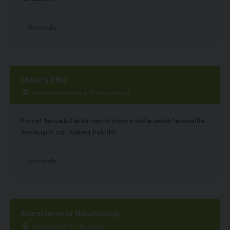
Ravintola
Miller's BBQ
Vanajanlinnantie 4, Hämeenlinna
Koirat tervetulleita ravintolan sisälle sekä terassille.
Vesikupin sai hakea tiskiltä.
Ravintola
Koirahieronta HauHealing
Umpistentie 8, Hausjärvi