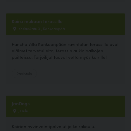
Koira mukaan terassille
Keskuskatu 31, Kankaanpää
Pancho Villa Kankaanpään ravintolan terassille ovat
eläimet tervetulleita, terassin aukioloaikojen
puitteissa. Tarjoilijat tuovat vettä myös koirille!
Ravintola
JanDogs
, Oulu
Koirien hyvinvointipalvelut ja koirakoulu.