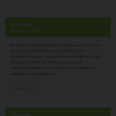
Kontaktissa
Kouvola, Kouvola
Koirankoulutuspalvelu Kymenlaaksossa. Koulutus
perustuu positiiviseen vahvistamiseen ja
koiralähtöisyyteen nykyaikaisin menetelmin. Myös
kotikäynnit! Mm. Hihnakäytösongelmat,
käsittelyhaasteet, harrastuskoiran pohjataidot,
reaktiiviset ja pelokkaat...
Koirakoulu
Plantagen