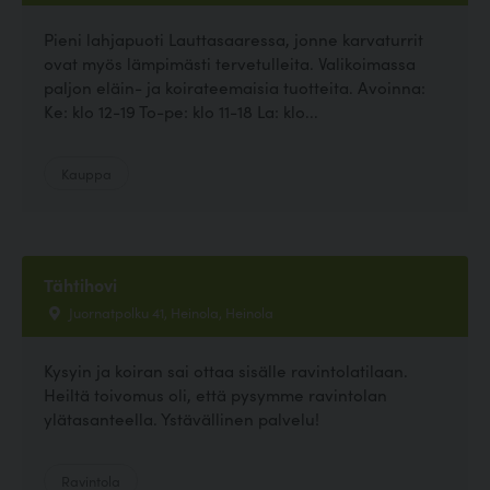
Pieni lahjapuoti Lauttasaaressa, jonne karvaturrit
ovat myös lämpimästi tervetulleita. Valikoimassa
paljon eläin- ja koirateemaisia tuotteita. Avoinna:
Ke: klo 12-19 To-pe: klo 11-18 La: klo...
Kauppa
Tähtihovi
Juornatpolku 41, Heinola, Heinola
Kysyin ja koiran sai ottaa sisälle ravintolatilaan.
Heiltä toivomus oli, että pysymme ravintolan
ylätasanteella. Ystävällinen palvelu!
Ravintola