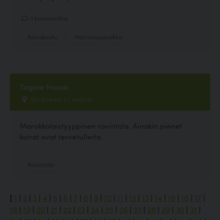
1 kommenttia
Koirakoulu
Harrastuspaikka
Tagine House
Eerikinkatu 21, Helsinki
Marokkolaistyyppinen ravintola. Ainakin pienet
koirat ovat tervetulleita.
Ravintola
[
1
|
2
|
3
|
4
|
5
|
6
|
7
|
8
|
9
|
10
|
11
|
12
|
13
|
14
|
15
|
16
|
17
|
18
|
19
|
20
|
21
|
22
|
23
|
24
|
25
|
26
|
27
|
28
|
29
|
30
|
31
|