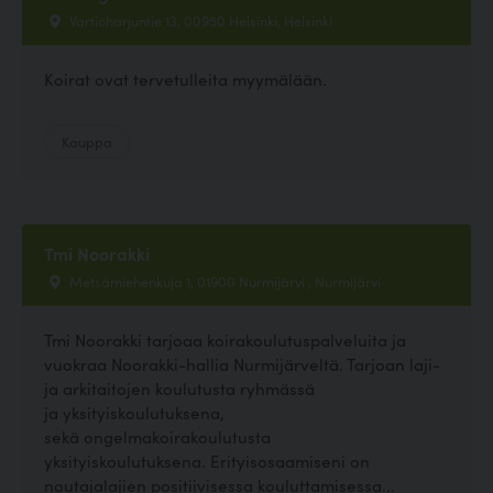
Vartioharjuntie 13, 00950 Helsinki, Helsinki
Koirat ovat tervetulleita myymälään.
Kauppa
Tmi Noorakki
Metsämiehenkuja 1, 01900 Nurmijärvi , Nurmijärvi
Tmi Noorakki tarjoaa koirakoulutuspalveluita ja
vuokraa Noorakki-hallia Nurmijärveltä. Tarjoan laji-
ja arkitaitojen koulutusta ryhmässä
ja yksityiskoulutuksena,
sekä ongelmakoirakoulutusta
yksityiskoulutuksena. Erityisosaamiseni on
noutajalajien positiivisessa kouluttamisessa...