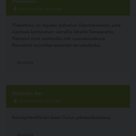
Pirkanhovi
Kelhontie 254, Lempäälä
Pirkanhovi on täyden palvelun liikenneasema, joka
sijaitsee kolmostien varrella lähellä Tamperetta.
Palvelut ovat saatavilla 24h vuorokaudessa.
Ravintola toivottaa lemmikit tervetulleiksi.
Ravintola
Rabalder Bar
Yliopistonkatu 23, Turku
Koiraystävällinen baari Turun ydinkeskustassa.
Ravintola