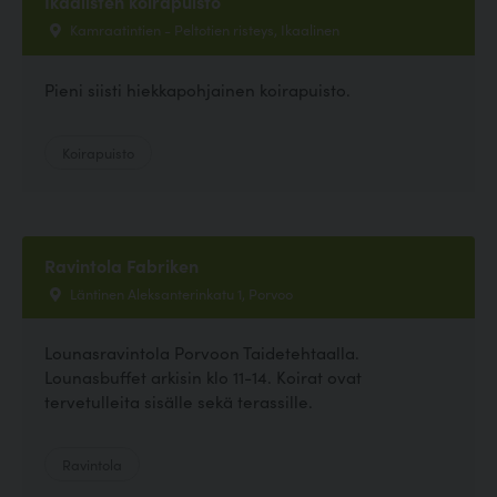
Ikaalisten koirapuisto
Kamraatintien - Peltotien risteys, Ikaalinen
Pieni siisti hiekkapohjainen koirapuisto.
Koirapuisto
Ravintola Fabriken
Läntinen Aleksanterinkatu 1, Porvoo
Lounasravintola Porvoon Taidetehtaalla.
Lounasbuffet arkisin klo 11-14. Koirat ovat
tervetulleita sisälle sekä terassille.
Ravintola