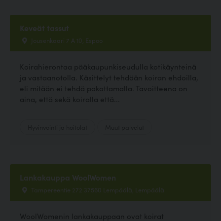
Keveät tassut
Jousenkaari 7 A 10, Espoo
Koirahierontaa pääkaupunkiseudulla kotikäynteinä
ja vastaanotolla. Käsittelyt tehdään koiran ehdoilla,
eli mitään ei tehdä pakottamalla. Tavoitteena on
aina, että sekä koiralla että...
Hyvinvointi ja hoitolat
Muut palvelut
Lankakauppa WoolWomen
Tampereentie 272 37560 Lempäälä, Lempäälä
WoolWomenin lankakauppaan ovat koirat