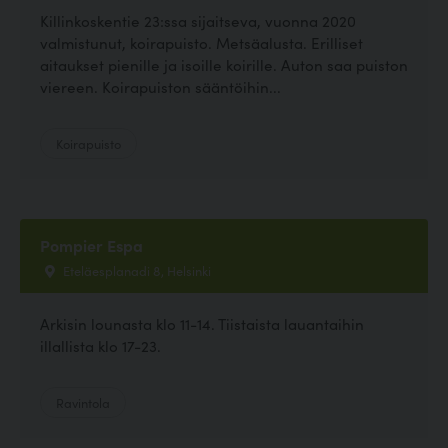
Killinkoskentie 23:ssa sijaitseva, vuonna 2020
valmistunut, koirapuisto. Metsäalusta. Erilliset
aitaukset pienille ja isoille koirille. Auton saa puiston
viereen. Koirapuiston sääntöihin...
Koirapuisto
Pompier Espa
Eteläesplanadi 8, Helsinki
Arkisin lounasta klo 11-14. Tiistaista lauantaihin
illallista klo 17-23.
Ravintola