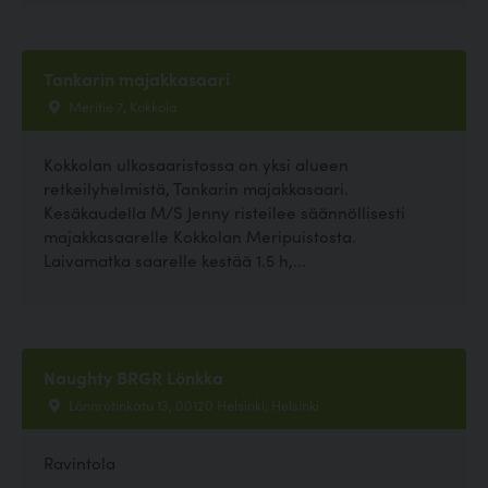
Tankarin majakkasaari
Meritie 7, Kokkola
Kokkolan ulkosaaristossa on yksi alueen
retkeilyhelmistä, Tankarin majakkasaari.
Kesäkaudella M/S Jenny risteilee säännöllisesti
majakkasaarelle Kokkolan Meripuistosta.
Laivamatka saarelle kestää 1.5 h,...
Naughty BRGR Lönkka
Lönnrotinkatu 13, 00120 Helsinki, Helsinki
Ravintola