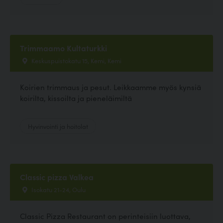
Trimmaamo Kultaturkki
Keskuspuistokatu 15, Kemi, Kemi
Koirien trimmaus ja pesut. Leikkaamme myös kynsiä
koirilta, kissoilta ja pieneläimiltä
Hyvinvointi ja hoitolat
Classic pizza Valkea
Isokatu 21-24, Oulu
Classic Pizza Restaurant on perinteisiin luottava,