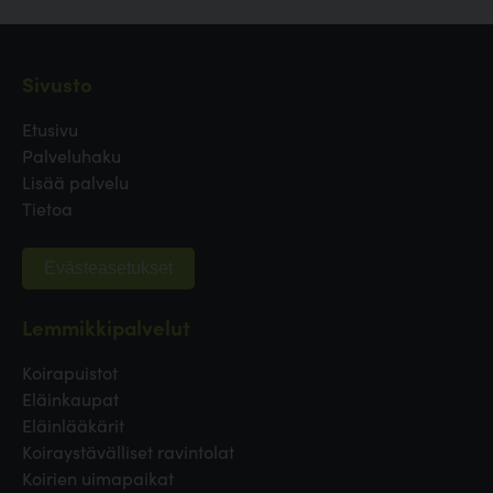
Sivusto
Etusivu
Palveluhaku
Lisää palvelu
Tietoa
Evästeasetukset
Lemmikkipalvelut
Koirapuistot
Eläinkaupat
Eläinlääkärit
Koiraystävälliset ravintolat
Koirien uimapaikat