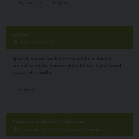
Muut palvelut
Kauppa
5piste5
Brahenkatu 2, Turku
5piste5, Koiraystävällinen ravintola loistavalla
olutvalikoimalla. Koirien olutta löytyy myös! Koirat
saavat olla sisällä.
Ravintola
Piippu Terassikahvila, Vihavuosi
Vihavuodentie 335, 14930 Sappee, Hämeenlinna