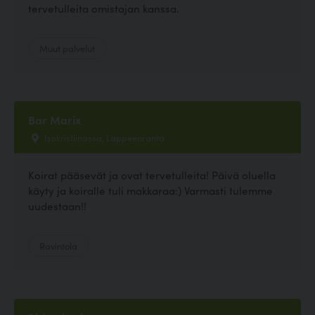
tervetulleita omistajan kanssa.
Muut palvelut
Bar Marix
Isokristiinassa, Lappeenranta
Koirat pääsevät ja ovat tervetulleita! Päivä oluella
käyty ja koiralle tuli makkaraa:) Varmasti tulemme
uudestaan!!
Ravintola