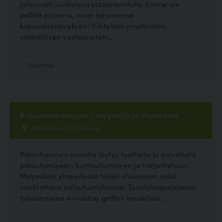
jatkuvasti uudistuva pizzaravintola. Emme ole
pelkkä pizzeria, vaan tarjoamme
kokonaiselämyksen: Viihtyisän ympäristön,
ystävällisen vastaanoton,...
Ravintola
Palautuminen.com - myymälä ja showroom
Malminkaari 10, Helsinki
Palautuminen.comilta löytyy tuotteita ja palveluita
palautumiseen, kuntoutumiseen ja harjoitteluun.
Myymälän yhteydessä toimii showroom sekä
vuokrattava palautumishuone. Toimistoapulaisena
työskentelee 4-vuotias griffon bruxellois...