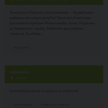
Tervetuloa Ylöjärven koirametsään – täydelliseen
paikkaan koiraharrastajille! Tämä ainutlaatuinen
koirametsä sijaitsee Pirkanmaalla, aivan Ylöjärven
ja Tampereen rajalla, Mäkkylän perunatilan
vieressä. Kuvittele...
Koirapuisto
Valokuvaus
, Pöytyä
Lemmikkikuvausta studiossa ja miljöössä
Koirakuvaaja
Lenkkeily ja patikointi