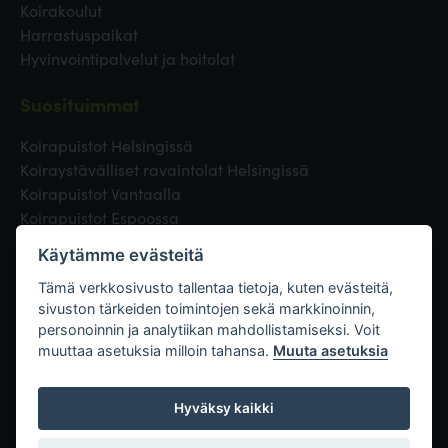
Koirakoulut
Harrastuspaikat
Hyvinvointipalvelut ja hoitolat
Suosituimmat
Koirapuistot Helsingissä
Koiraystävälliset ravaintolat Helsingissä
Koirapuistot Vantaalla
Koirapuistot Espoossa
Koirapuistot Turussa
Käytämme evästeitä
Eläinlääkäri Helsingissä
Koirapuistot Tampereella
Tämä verkkosivusto tallentaa tietoja, kuten evästeitä,
sivuston tärkeiden toimintojen sekä markkinoinnin,
personoinnin ja analytiikan mahdollistamiseksi. Voit
Linkit
muuttaa asetuksia milloin tahansa.
Muuta asetuksia
Hyväksy kaikki