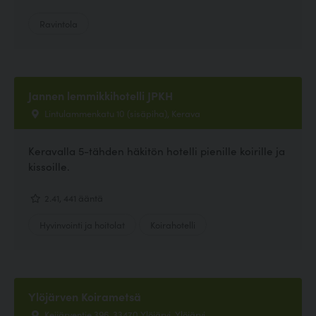
Ravintola
Jannen lemmikkihotelli JPKH
Lintulammenkatu 10 (sisäpiha), Kerava
Keravalla 5-tähden häkitön hotelli pienille koirille ja
kissoille.
2.41, 441 ääntä
Hyvinvointi ja hoitolat
Koirahotelli
Ylöjärven Koirametsä
Keijärventie 396, 33470 Ylöjärvi, Ylöjärvi