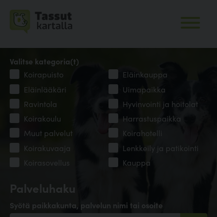
Valitse kategoria(t)
Koirapuisto
Eläinkauppa
Eläinlääkäri
Uimapaikka
Ravintola
Hyvinvointi ja hoitolat
Koirakoulu
Harrastuspaikka
Muut palvelut
Koirahotelli
Koirakuvaaja
Lenkkeily ja patikointi
Koirasovellus
Kauppa
Palveluhaku
Syötä paikkakunta, palvelun nimi tai osoite