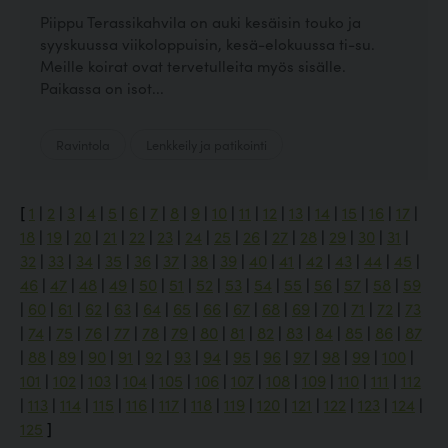
Piippu Terassikahvila on auki kesäisin touko ja
syyskuussa viikoloppuisin, kesä-elokuussa ti-su.
Meille koirat ovat tervetulleita myös sisälle.
Paikassa on isot...
Ravintola
Lenkkeily ja patikointi
[
1
|
2
|
3
|
4
|
5
|
6
|
7
|
8
|
9
|
10
|
11
|
12
|
13
|
14
|
15
|
16
|
17
|
18
|
19
|
20
|
21
|
22
|
23
|
24
|
25
|
26
|
27
|
28
|
29
|
30
|
31
|
32
|
33
|
34
|
35
|
36
|
37
|
38
|
39
|
40
|
41
|
42
|
43
|
44
|
45
|
46
|
47
|
48
|
49
|
50
|
51
|
52
|
53
|
54
|
55
|
56
|
57
|
58
|
59
|
60
|
61
|
62
|
63
|
64
|
65
|
66
|
67
|
68
|
69
|
70
|
71
|
72
|
73
|
74
|
75
|
76
|
77
|
78
|
79
|
80
|
81
|
82
|
83
|
84
|
85
|
86
|
87
|
88
|
89
|
90
|
91
|
92
|
93
|
94
|
95
|
96
|
97
|
98
|
99
|
100
|
101
|
102
|
103
|
104
|
105
|
106
|
107
|
108
|
109
|
110
|
111
|
112
|
113
|
114
|
115
|
116
|
117
|
118
|
119
|
120
|
121
|
122
|
123
|
124
|
125
]