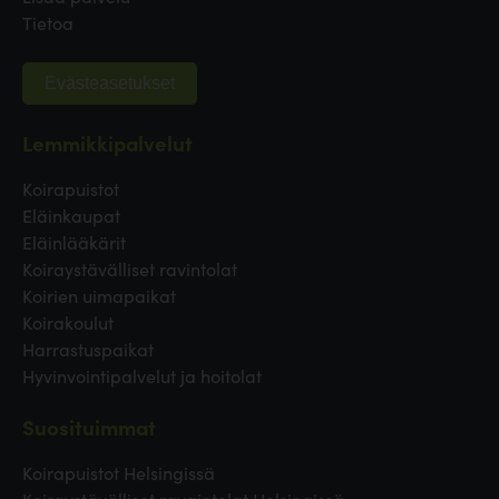
Tietoa
Evästeasetukset
Lemmikkipalvelut
Koirapuistot
Eläinkaupat
Eläinlääkärit
Koiraystävälliset ravintolat
Koirien uimapaikat
Koirakoulut
Harrastuspaikat
Hyvinvointipalvelut ja hoitolat
Suosituimmat
Koirapuistot Helsingissä
Koiraystävälliset ravaintolat Helsingissä