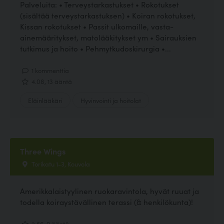
Palveluita: • Terveystarkastukset • Rokotukset
(sisältää terveystarkastuksen) • Koiran rokotukset,
Kissan rokotukset • Passit ulkomaille, vasta-
ainemääritykset, matolääkitykset ym • Sairauksien
tutkimus ja hoito • Pehmytkudoskirurgia •...
1 kommenttia
4.08, 13 ääntä
Eläinlääkäri
Hyvinvointi ja hoitolat
Three Wings
Torikatu 1-3, Kouvola
Amerikkalaistyylinen ruokaravintola, hyvät ruuat ja
todella koiraystävällinen terassi (& henkilökunta)!
2.56, 9 ääntä