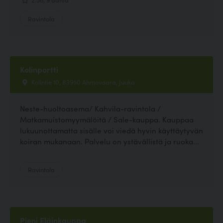
Ravintola
Kolinportti
Kolintie 10, 83950 Ahmovaara, Juuka
Neste-huoltoasema/ Kahvila-ravintola /
Matkamuistomyymälöitä / Sale-kauppa. Kauppaa
lukuunottamatta sisälle voi viedä hyvin käyttäytyvän
koiran mukanaan. Palvelu on ystävällistä ja ruoka...
Ravintola
Pieni Eläinkauppa