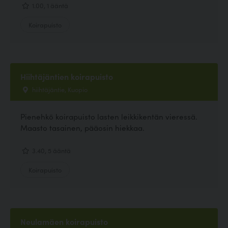
1.00, 1 ääntä
Koirapuisto
Hiihtäjäntien koirapuisto
hiihtäjäntie, Kuopio
Pienehkö koirapuisto lasten leikkikentän vieressä.
Maasto tasainen, pääosin hiekkaa.
3.40, 5 ääntä
Koirapuisto
Neulamäen koirapuisto