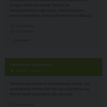
Kuopion Vehmasmäessä. Tarjolla on
neuvolapalvelut, rokotukset, mikrosirutukset,
pentutarkastukset, tiineysultraäänet ja vaikkapa...
3 kommenttia
3.84, 19 ääntä
Eläinlääkäri
Inkilänmäen koirapuisto
Inkiläntie 4, Kuopio
Tästä koirapuistosta ei ole tarkempia tietoja. Jos
osaat kertoa meille niitä niin ole ystävällinen ja
lähetä meille palautetta yllä olevasta...
2 kommenttia