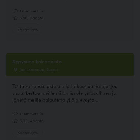
1 kommenttia
3.50, 2 ääntä
Koirapuisto
Rypysuon koirapuisto
Juolukkapolku, Kuopio
Tästä koirapuistosta ei ole tarkempia tietoja. Jos
osaat kertoa meille niitä niin ole ystävällinen ja
lähetä meille palautetta yllä olevasta...
1 kommenttia
3.00, 4 ääntä
Koirapuisto