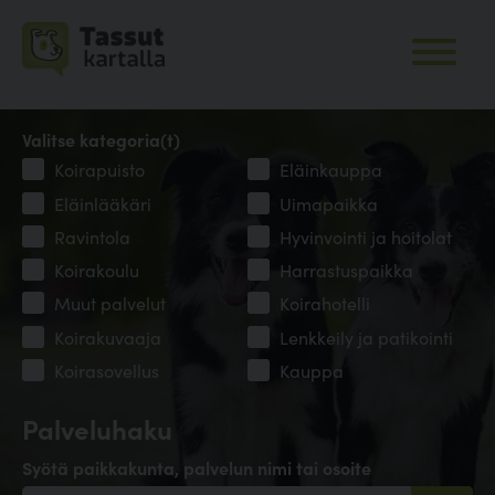
Valitse kategoria(t)
Koirapuisto
Eläinkauppa
Eläinlääkäri
Uimapaikka
Ravintola
Hyvinvointi ja hoitolat
Koirakoulu
Harrastuspaikka
Muut palvelut
Koirahotelli
Koirakuvaaja
Lenkkeily ja patikointi
Koirasovellus
Kauppa
Palveluhaku
Syötä paikkakunta, palvelun nimi tai osoite