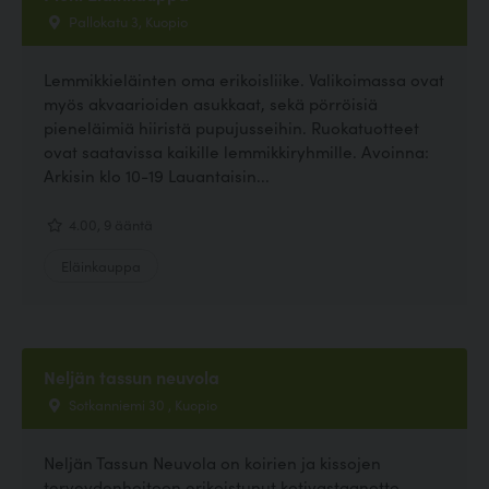
Pallokatu 3, Kuopio
Lemmikkieläinten oma erikoisliike. Valikoimassa ovat
myös akvaarioiden asukkaat, sekä pörröisiä
pieneläimiä hiiristä pupujusseihin. Ruokatuotteet
ovat saatavissa kaikille lemmikkiryhmille. Avoinna:
Arkisin klo 10-19 Lauantaisin...
4.00, 9 ääntä
Eläinkauppa
Neljän tassun neuvola
Sotkanniemi 30 , Kuopio
Neljän Tassun Neuvola on koirien ja kissojen
terveydenhoitoon erikoistunut kotivastaanotto