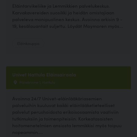
Eläintarvikeliike ja Lemmikkien palvelukeskus.
Karvakavereiden suosikki ja heidän omistajiaan
palveleva monipuolinen keskus. Avoinna arkisin 9 -
19, kesälauantait suljettu. Löydät Moymoren myös...
Eläinkauppa
Univet Hattula Eläinsairaala
Päivärinne 1, Hattula
Avoinna 24/7 Univet-eläinlääkäriasemien
palveluihin kuuluvat kaikki eläinlääketieteelliset
palvelut perushoidosta erikoisosaamista vaativiin
tutkimuksiin ja toimenpiteisiin. Korkeatasoisten
hoitomenetelmien ansiosta lemmikkisi myös toipuu
nopeammin....