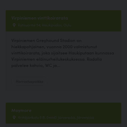
Virpiniemen vinttikoirarata
Rytisuontie 54, Haukipudas, Oulu
Virpiniemen Greyhound Stadion on
hiekkapohjainen, vuonna 2000 valmistunut
vinttikoirarata, joka sijaitsee Haukiputaan kunnassa
Virpiniemen eläinurheilukeskuksessa. Radalla
palvelee kahvio, WC ja...
Harrastuspaikka
Moymore
Yrittäjänkatu 5 B, 04440 Järvenpää, Järvenpää