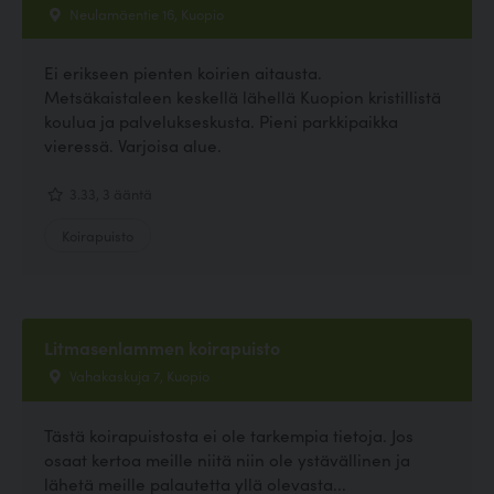
Neulamäentie 16, Kuopio
Ei erikseen pienten koirien aitausta.
Metsäkaistaleen keskellä lähellä Kuopion kristillistä
koulua ja palvelukseskusta. Pieni parkkipaikka
vieressä. Varjoisa alue.
3.33, 3 ääntä
Koirapuisto
Litmasenlammen koirapuisto
Vahakaskuja 7, Kuopio
Tästä koirapuistosta ei ole tarkempia tietoja. Jos
osaat kertoa meille niitä niin ole ystävällinen ja
lähetä meille palautetta yllä olevasta...