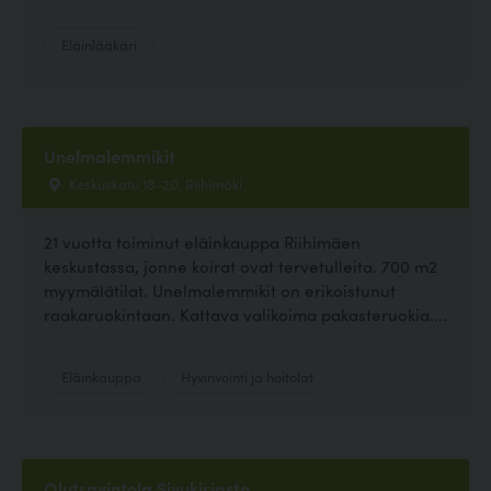
Eläinlääkäri
Unelmalemmikit
Keskuskatu 18-20, Riihimäki
21 vuotta toiminut eläinkauppa Riihimäen
keskustassa, jonne koirat ovat tervetulleita. 700 m2
myymälätilat. Unelmalemmikit on erikoistunut
raakaruokintaan. Kattava valikoima pakasteruokia....
Eläinkauppa
Hyvinvointi ja hoitolat
Olutravintola Sivukirjasto