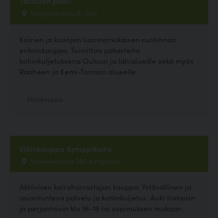
Tassulan puoti
Harjapäänkatu 18, Oulu
Koirien ja kissojen luonnomukaisen ruokinnan
erikoiskauppa. Toimittaa pakasteita
kotiinkuljetuksena Ouluun ja lähialueille sekä myös
Raaheen ja Kemi-Tornion alueelle.
Eläinkauppa
Eläinkauppa Kymppikoira
Saarenmaantie 393, Kangasala
Aktiivisen koiraharrastajan kauppa. Ystävällinen ja
asiantunteva palvelu ja kotiinkuljetus. Auki tiistaisin
ja perjantaisin klo 16-19 tai sopimuksen mukaan.