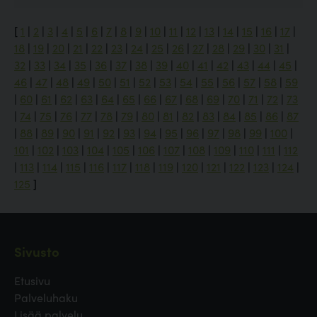
[
1
|
2
|
3
|
4
|
5
|
6
|
7
|
8
|
9
|
10
|
11
|
12
|
13
|
14
|
15
|
16
|
17
|
18
|
19
|
20
|
21
|
22
|
23
|
24
|
25
|
26
|
27
|
28
|
29
|
30
|
31
|
32
|
33
|
34
|
35
|
36
|
37
|
38
|
39
|
40
|
41
|
42
|
43
|
44
|
45
|
46
|
47
|
48
|
49
|
50
|
51
|
52
|
53
|
54
|
55
|
56
|
57
|
58
|
59
|
60
|
61
|
62
|
63
|
64
|
65
|
66
|
67
|
68
|
69
|
70
|
71
|
72
|
73
|
74
|
75
|
76
|
77
|
78
|
79
|
80
|
81
|
82
|
83
|
84
|
85
|
86
|
87
|
88
|
89
|
90
|
91
|
92
|
93
|
94
|
95
|
96
|
97
|
98
|
99
|
100
|
101
|
102
|
103
|
104
|
105
|
106
|
107
|
108
|
109
|
110
|
111
|
112
|
113
|
114
|
115
|
116
|
117
|
118
|
119
|
120
|
121
|
122
|
123
|
124
|
125
]
Sivusto
Etusivu
Palveluhaku
Lisää palvelu