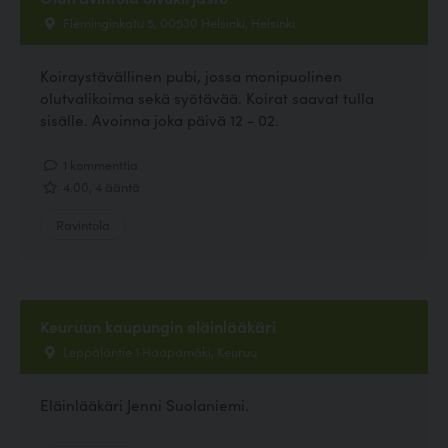
Fleminginkatu 5, 00530 Helsinki, Helsinki
Koiraystävällinen pubi, jossa monipuolinen
olutvalikoima sekä syötävää. Koirat saavat tulla
sisälle. Avoinna joka päivä 12 - 02.
1 kommenttia
4.00, 4 ääntä
Ravintola
Keuruun kaupungin eläinlääkäri
Leppäläntie 1 Haapamäki, Keuruu
Eläinlääkäri Jenni Suolaniemi.