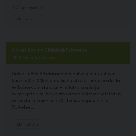
1 kommenttia
Eläinkauppa
Univet Rauma Eläinlääkäriasema
Sahankatu 2, Rauma
Univet-eläinlääkäriasemien palveluihin kuuluvat
kaikki eläinlääketieteelliset palvelut perushoidosta
erikoisosaamista vaativiin tutkimuksiin ja
toimenpiteisiin. Korkeatasoisten hoitomenetelmien
ansiosta lemmikkisi myös toipuu nopeammin.
Palvelee...
Eläinlääkäri