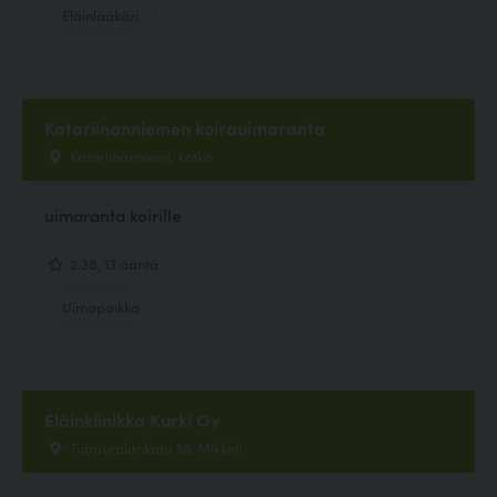
Eläinlääkäri
Katariinanniemen koirauimaranta
Katariinanniemi, Kotka
uimaranta koirille
2.38, 13 ääntä
Uimapaikka
Eläinklinikka Kurki Oy
Tuppuralankatu 36, Mikkeli