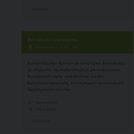
Ravintola
Koirakoulu Laumaamo
Hiihtäjäntie 21 47400, Iitti
Kaikenikäisten koirien ja omistajien koulutusta
ja ohjausta, laumalenkkejä ja pentukursseja.
Kotikäynnit myös mahdollisia. Lisäksi
koirahoitolapalvelu, ensisijaisesti koulutuksen
läpikäyneille koirille.
1 kommenttia
1.00, 2 ääntä
Koirakoulu