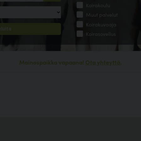
Koirakoulu
Muut palvelut
Koirakuvaaja
Koirasovellus
Mainospaikka vapaana!
Ota yhteyttä.