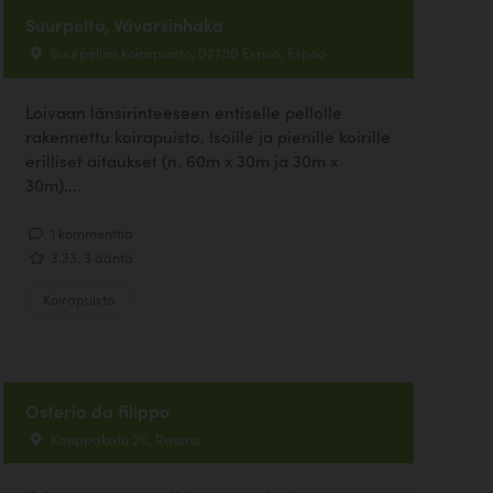
Suurpelto, Vävarsinhaka
Suurpellon koirapuisto, 02750 Espoo, Espoo
Loivaan länsirinteeseen entiselle pellolle
rakennettu koirapuisto. Isoille ja pienille koirille
erilliset aitaukset (n. 60m x 30m ja 30m x
30m)....
1 kommenttia
3.33, 3 ääntä
Koirapuisto
Osteria da filippo
Kauppakatu 20, Rauma