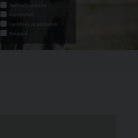
Harrastuspaikka
Koirahotelli
Lenkkeily ja patikointi
Kauppa