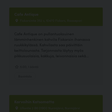
Cafe Antique
Fiskarsintie 352 c, 10470 Fiskars, Raasepori
Cafe Antique on pullantuoksuinen
lämminhenkinen kahvila Fiskarsin ihanassa
ruukkikylässä. Kahvilasta saa päivittäin
keittolounasta. Tarjonnasta löytyy myös
pikkusuolaisia, kakkuja, leivonnaisia sekä...
5.00, 1 ääntä
Ravintola
Karvoihin Katsomatta
Ullantie 2 B6 01900 Nurmijärvi, Nurmijärvi