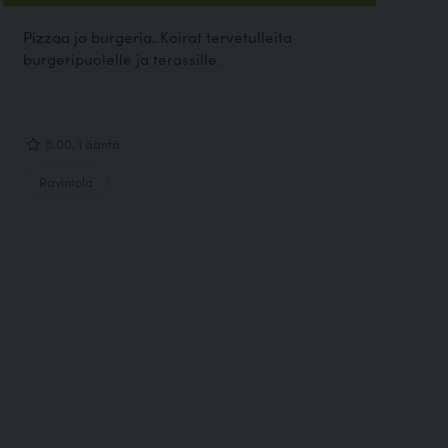
Pizzaa ja burgeria. Koirat tervetulleita
burgeripuolelle ja terassille.
5.00, 1 ääntä
Ravintola