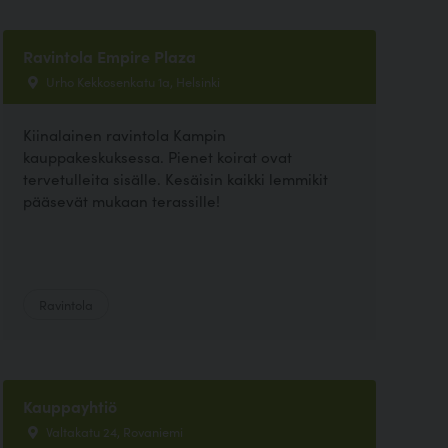
Ravintola Empire Plaza
Urho Kekkosenkatu 1a, Helsinki
Kiinalainen ravintola Kampin
kauppakeskuksessa. Pienet koirat ovat
tervetulleita sisälle. Kesäisin kaikki lemmikit
pääsevät mukaan terassille!
Ravintola
Kauppayhtiö
Valtakatu 24, Rovaniemi