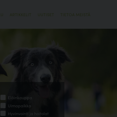
LU
ARTIKKELIT
UUTISET
TIETOA MEISTÄ
Eläinkauppa
Uimapaikka
Hyvinvointi ja hoitolat