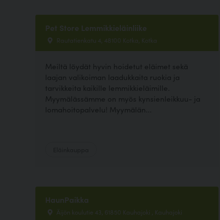
Pet Store Lemmikkieläinliike
Rautatienkatu 4, 48100 Kotka, Kotka
Meiltä löydät hyvin hoidetut eläimet sekä
laajan valikoiman laadukkaita ruokia ja
tarvikkeita kaikille lemmikkieläimille.
Myymälässämme on myös kynsienleikkuu- ja
lomahoitopalvelu! Myymälän...
Eläinkauppa
HaunPaikka
Äijön koulutie 43, 61850 Kauhajoki , Kauhajoki