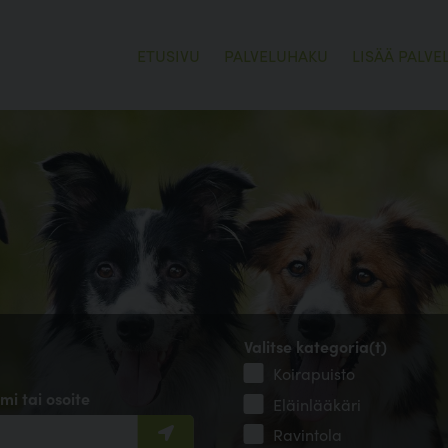
ETUSIVU
PALVELUHAKU
LISÄÄ PALVE
Valitse kategoria(t)
Koirapuisto
mi tai osoite
Eläinlääkäri
Ravintola