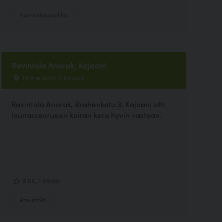
Harrastuspaikka
Ravintola Anorak, Kajaani
Brahenkatu 3, Kajaani
Ravintola Anorak, Brahenkatu 3, Kajaani otti
lounasseurueen koiran kera hyvin vastaan.
5.00, 1 ääntä
Ravintola