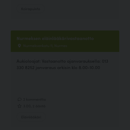
Koirapuisto
Nurmeksen eläinlääkärivastaanotto
Nurmeksenkatu 11, Nurmes
Aukioloajat: Vastaanotto ajanvarauksella: 013
330 8252 janvaraus arkisin klo 8.00-10.00
2 kommenttia
3.00, 2 ääntä
Eläinlääkäri