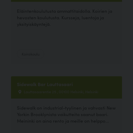
Eläintenkoulutusta ammattitaidolla. Koirien ja
hevosten koulutusta. Kursseja, luentoja ja
yksityiskäyntejä.
Koirakoulu
Sidewalk Bar Lauttasaari
Lauttasaarentie 25 , 00100 Helsinki, Helsinki
Sidewalk on industrial-tyylinen ja vahvasti New
Yorkin Brooklynista vaikutteita saanut baari.
Meininki on aina rento ja meille on helppo...