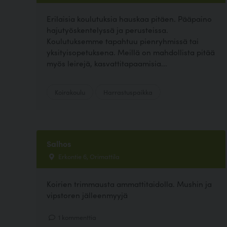
Erilaisia koulutuksia hauskaa pitäen. Pääpaino
hajutyöskentelyssä ja perusteissa.
Koulutuksemme tapahtuu pienryhmissä tai
yksityisopetuksena. Meillä on mahdollista pitää
myös leirejä, kasvattitapaamisia...
Koirakoulu
Harrastuspaikka
Salhos
Erkontie 6, Orimattila
Koirien trimmausta ammattitaidolla. Mushin ja
vipstoren jälleenmyyjä
1 kommenttia