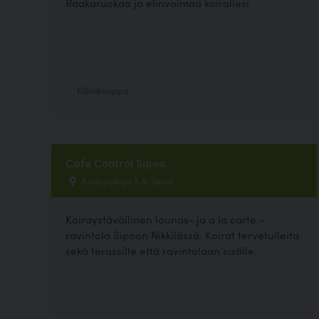
Raakaruokaa ja elinvoimaa koirallesi
Eläinkauppa
Cafe Control Sipoo
Kauppakuja 3 A, Sipoo
Koiraystävällinen lounas- ja a la carte -
ravintola Sipoon Nikkilässä. Koirat tervetulleita
sekä terassille että ravintolaan sisälle.