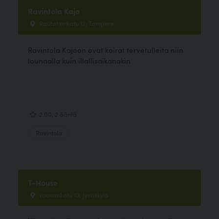
Ravintola Kajo
Rautatienkatu 12, Tampere
Ravintola Kajoon ovat koirat tervetulleita niin
lounaalla kuin illallisaikanakin
2.00, 2 ääntä
Ravintola
T-House
Vaasankatu 10, Jyväskylä