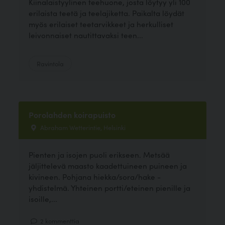
Kiinalaistyylinen teehuone, josta löytyy yli 100
erilaista teetä ja teelajiketta. Paikalta löydät
myös erilaiset teetarvikkeet ja herkulliset
leivonnaiset nautittavaksi teen...
Ravintola
Porolahden koirapuisto
Abraham Wetterintie, Helsinki
Pienten ja isojen puoli erikseen. Metsää
jäljittelevä maasto kaadettuineen puineen ja
kivineen. Pohjana hiekka/sora/hake -
yhdistelmä. Yhteinen portti/eteinen pienille ja
isoille,...
2 kommenttia