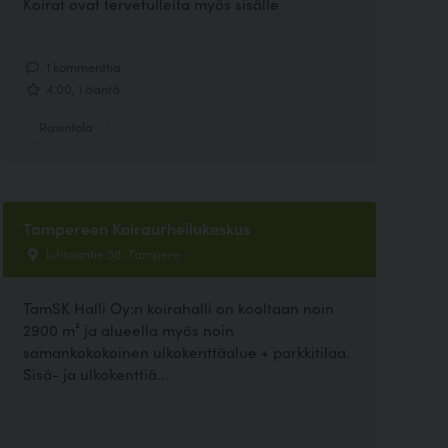
Koirat ovat tervetulleita myös sisälle
1 kommenttia
4.00, 1 ääntä
Ravintola
Tampereen Koiraurheilukeskus
luhtaantie 58, Tampere
TamSK Halli Oy:n koirahalli on kooltaan noin
2900 m² ja alueella myös noin
samankokokoinen ulkokenttäalue + parkkitilaa.
Sisä- ja ulkokenttiä...