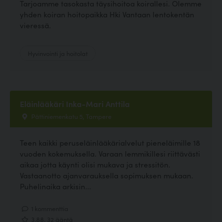
Tarjoamme tasokasta täysihoitoa koirallesi. Olemme
yhden koiran hoitopaikka Hki Vantaan lentokentän
vieressä.
Hyvinvointi ja hoitolat
Eläinlääkäri Inka-Mari Anttila
Pättiniemenkatu 5, Tampere
Teen kaikki peruseläinlääkärialvelut pieneläimille 18
vuoden kokemuksella. Varaan lemmikillesi riittävästi
aikaa jotta käynti olisi mukava ja stressitön.
Vastaanotto ajanvarauksella sopimuksen mukaan.
Puhelinaika arkisin...
1 kommenttia
3.88, 32 ääntä