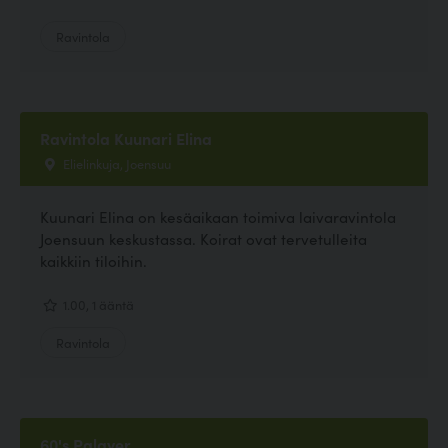
Ravintola
Ravintola Kuunari Elina
Elielinkuja, Joensuu
Kuunari Elina on kesäaikaan toimiva laivaravintola
Joensuun keskustassa. Koirat ovat tervetulleita
kaikkiin tiloihin.
1.00, 1 ääntä
Ravintola
60's Palaver