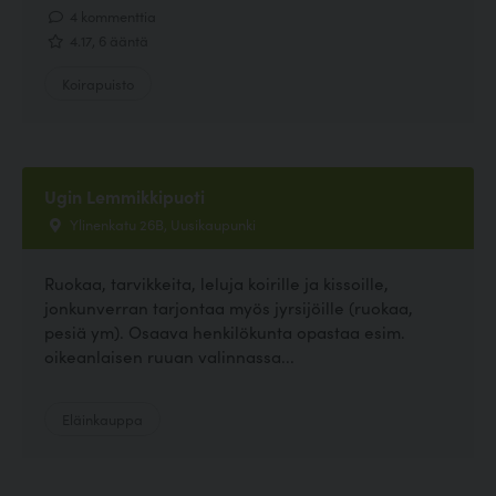
4 kommenttia
4.17, 6 ääntä
Koirapuisto
Ugin Lemmikkipuoti
Ylinenkatu 26B, Uusikaupunki
Ruokaa, tarvikkeita, leluja koirille ja kissoille,
jonkunverran tarjontaa myös jyrsijöille (ruokaa,
pesiä ym). Osaava henkilökunta opastaa esim.
oikeanlaisen ruuan valinnassa...
Eläinkauppa