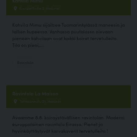
Kahvila Mimu
Kavaleffintie 5, Helsinki
Kahvila Mimu sijaitsee Tuomarinkylässä maneesin ja
tallien kupeessa. Vanhassa puutalossa olevaan
pieneen kahvilaan ovat kaikki koirat tervetulleita.
Tila on pieni,...
Ravintola
Ravintola La Maison
Tehtaankatu 21, Helsinki
Avaamme 8.8. koiraystävällisen ravintolan. Moderni
europpalainen ravintola Eirassa. Pienet ja
hyvinkäyttäytyvät karvakaverit tervetulleita !