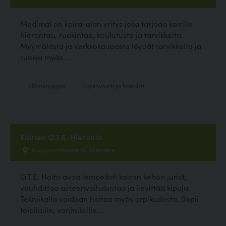
Medimal on koira-alan yritys joka tarjoaa koirille
hierontaa, ruokintaa, koulutusta ja tarvikkeita.
Myymälästä ja verkkokaupasta löydät tarvikkeita ja
ruokia myös...
Eläinkauppa
Hyvinvointi ja hoitolat
Koirien O.T.E. Hieronta
Kuoppamäentie 10, Tampere
O.T.E. Hoito avaa lempeästi koiran kehon jumit,
vauhdittaa aineenvaihduntaa ja lievittää kipuja.
Tekniikalla voidaan hoitaa myös arpikudosta. Sopii
toipilaille, vanhuksille...