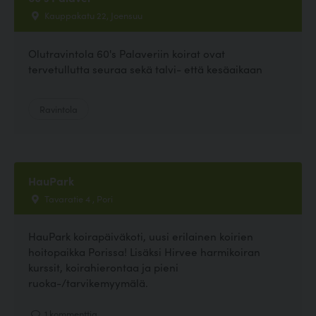
Kauppakatu 22, Joensuu
Olutravintola 60's Palaveriin koirat ovat
tervetullutta seuraa sekä talvi- että kesäaikaan
Ravintola
HauPark
Tavaratie 4 , Pori
HauPark koirapäiväkoti, uusi erilainen koirien
hoitopaikka Porissa! Lisäksi Hirvee harmikoiran
kurssit, koirahierontaa ja pieni
ruoka-/tarvikemyymälä.
1 kommenttia