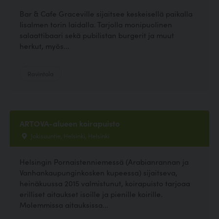
Bar & Cafe Graceville sijaitsee keskeisellä paikalla
Iisalmen torin laidalla. Tarjolla monipuolinen
salaattibaari sekä pubilistan burgerit ja muut
herkut, myös...
Ravintola
ARTOVA-alueen koirapuisto
Jokisuuntie, Helsinki, Helsinki
Helsingin Pornaistenniemessä (Arabianrannan ja
Vanhankaupunginkosken kupeessa) sijaitseva,
heinäkuussa 2015 valmistunut, koirapuisto tarjoaa
erilliset aitaukset isoille ja pienille koirille.
Molemmissa aitauksissa...