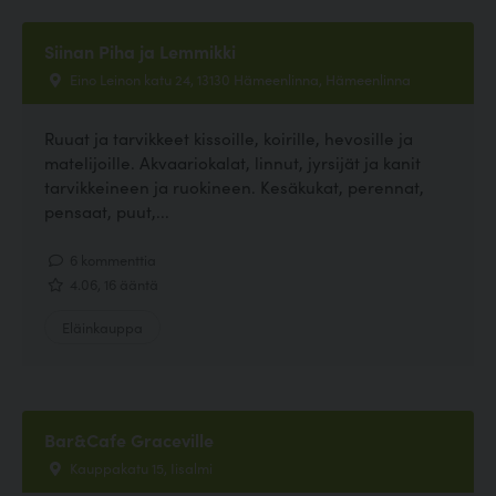
Siinan Piha ja Lemmikki
Eino Leinon katu 24, 13130 Hämeenlinna, Hämeenlinna
Ruuat ja tarvikkeet kissoille, koirille, hevosille ja
matelijoille. Akvaariokalat, linnut, jyrsijät ja kanit
tarvikkeineen ja ruokineen. Kesäkukat, perennat,
pensaat, puut,...
6 kommenttia
4.06, 16 ääntä
Eläinkauppa
Bar&Cafe Graceville
Kauppakatu 15, Iisalmi