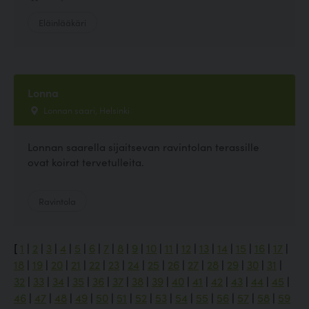
Eläinlääkäri
Lonna
Lonnan saari, Helsinki
Lonnan saarella sijaitsevan ravintolan terassille
ovat koirat tervetulleita.
Ravintola
[
1
|
2
|
3
|
4
|
5
|
6
|
7
|
8
|
9
|
10
|
11
|
12
|
13
|
14
|
15
|
16
|
17
|
18
|
19
|
20
|
21
|
22
|
23
|
24
|
25
|
26
|
27
|
28
|
29
|
30
|
31
|
32
|
33
|
34
|
35
|
36
|
37
|
38
|
39
|
40
|
41
|
42
|
43
|
44
|
45
|
46
|
47
|
48
|
49
|
50
|
51
|
52
|
53
|
54
|
55
|
56
|
57
|
58
|
59