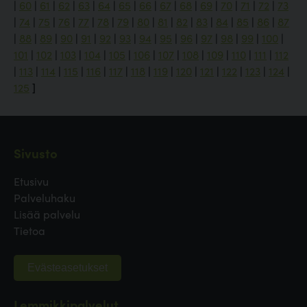
|
60
|
61
|
62
|
63
|
64
|
65
|
66
|
67
|
68
|
69
|
70
|
71
|
72
|
73
|
74
|
75
|
76
|
77
|
78
|
79
|
80
|
81
|
82
|
83
|
84
|
85
|
86
|
87
|
88
|
89
|
90
|
91
|
92
|
93
|
94
|
95
|
96
|
97
|
98
|
99
|
100
|
101
|
102
|
103
|
104
|
105
|
106
|
107
|
108
|
109
|
110
|
111
|
112
|
113
|
114
|
115
|
116
|
117
|
118
|
119
|
120
|
121
|
122
|
123
|
124
|
125
]
Sivusto
Etusivu
Palveluhaku
Lisää palvelu
Tietoa
Evästeasetukset
Lemmikkipalvelut