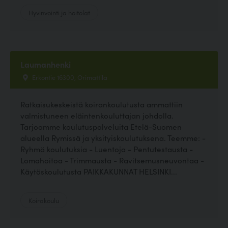
Hyvinvointi ja hoitolat
Laumanhenki
Erkontie 16300, Orimattila
Ratkaisukeskeistä koirankoulutusta ammattiin
valmistuneen eläintenkouluttajan johdolla.
Tarjoamme koulutuspalveluita Etelä-Suomen
alueella Rymissä ja yksityiskoulutuksena. Teemme: -
Ryhmä koulutuksia - Luentoja - Pentutestausta -
Lomahoitoa - Trimmausta - Ravitsemusneuvontaa -
Käytöskoulutusta PAIKKAKUNNAT HELSINKI...
Koirakoulu