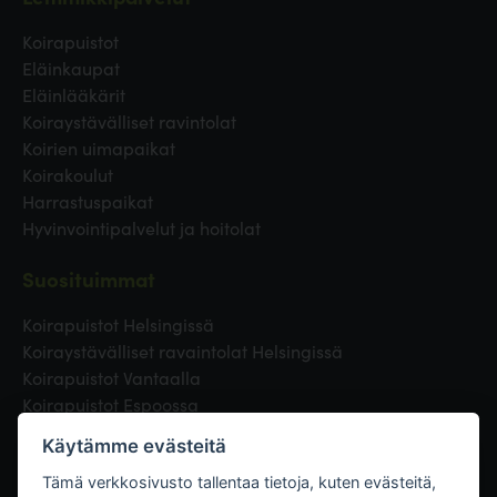
Koirapuistot
Eläinkaupat
Eläinlääkärit
Koiraystävälliset ravintolat
Koirien uimapaikat
Koirakoulut
Harrastuspaikat
Hyvinvointipalvelut ja hoitolat
Suosituimmat
Koirapuistot Helsingissä
Koiraystävälliset ravaintolat Helsingissä
Koirapuistot Vantaalla
Koirapuistot Espoossa
Koirapuistot Turussa
Käytämme evästeitä
Eläinlääkäri Helsingissä
Koirapuistot Tampereella
Tämä verkkosivusto tallentaa tietoja, kuten evästeitä,