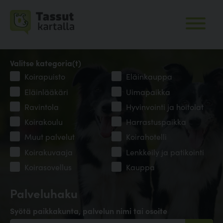
Valitse kategoria(t)
Koirapuisto
Eläinkauppa
Eläinlääkäri
Uimapaikka
Ravintola
Hyvinvointi ja hoitolat
Koirakoulu
Harrastuspaikka
Muut palvelut
Koirahotelli
Koirakuvaaja
Lenkkeily ja patikointi
Koirasovellus
Kauppa
Palveluhaku
Syötä paikkakunta, palvelun nimi tai osoite