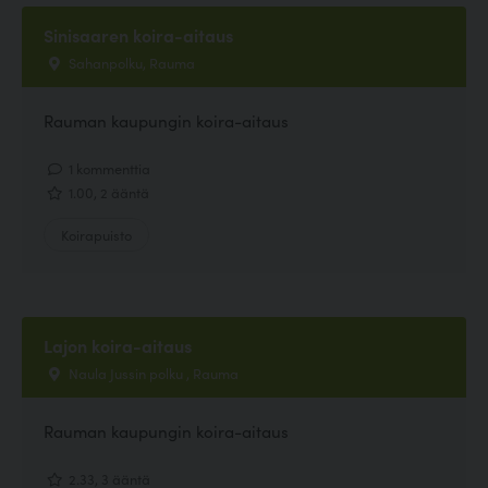
Sinisaaren koira-aitaus
Sahanpolku, Rauma
Rauman kaupungin koira-aitaus
1 kommenttia
1.00, 2 ääntä
Koirapuisto
Lajon koira-aitaus
Naula Jussin polku , Rauma
Rauman kaupungin koira-aitaus
2.33, 3 ääntä