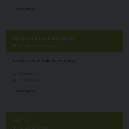
Koirapuisto
Kaivopuistontien koira-aitaus
Kaivopuistontie, Rauma
Rauman kaupungin koira-aitaus
1 kommenttia
2.33, 3 ääntä
Koirapuisto
Medimal
Nuijatie 12, Vantaa