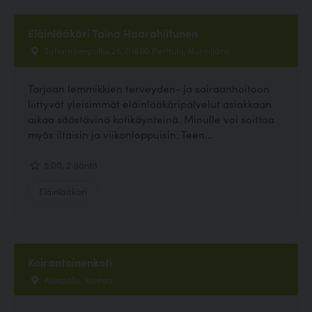
Eläinlääkäri Taina Haarahiltunen
Sahamäenpolku 25, 01860 Perttula, Nurmijärvi
Tarjoan lemmikkien terveyden- ja sairaanhoitoon
liittyvät yleisimmät eläinlääkäripalvelut asiakkaan
aikaa säästävinä kotikäynteinä. Minulle voi soittaa
myös iltaisin ja viikonloppuisin. Teen...
5.00, 2 ääntä
Eläinlääkäri
Koirantoinenkoti
Aviapolis, Vantaa