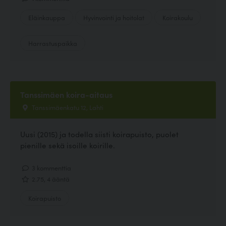
Eläinkauppa
Hyvinvointi ja hoitolat
Koirakoulu
Harrastuspaikka
Tanssimäen koira-aitaus
Tanssimäenkatu 12, Lahti
Uusi (2015) ja todella siisti koirapuisto, puolet
pienille sekä isoille koirille.
3 kommenttia
2.75, 4 ääntä
Koirapuisto