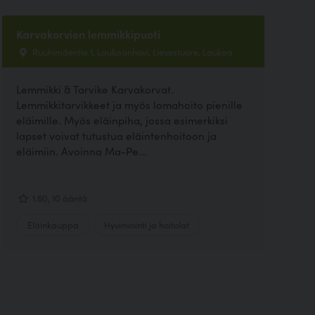
Karvakorvien lemmikkipuoti
Ruuhimäentie 1, Laukaanhovi, Lievestuore, Laukaa
Lemmikki & Tarvike Karvakorvat.
Lemmikkitarvikkeet ja myös lomahoito pienille
eläimille. Myös eläinpiha, jossa esimerkiksi
lapset voivat tutustua eläintenhoitoon ja
eläimiin. Avoinna Ma-Pe...
1.60, 10 ääntä
Eläinkauppa
Hyvinvointi ja hoitolat