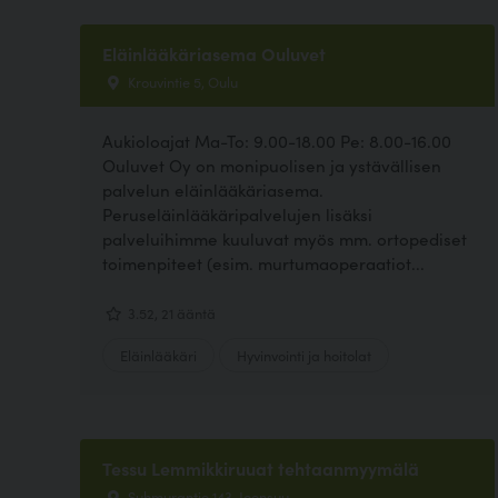
Eläinlääkäriasema Ouluvet
Krouvintie 5, Oulu
Aukioloajat Ma-To: 9.00-18.00 Pe: 8.00-16.00
Ouluvet Oy on monipuolisen ja ystävällisen
palvelun eläinlääkäriasema.
Peruseläinlääkäripalvelujen lisäksi
palveluihimme kuuluvat myös mm. ortopediset
toimenpiteet (esim. murtumaoperaatiot...
3.52, 21 ääntä
Eläinlääkäri
Hyvinvointi ja hoitolat
Tessu Lemmikkiruuat tehtaanmyymälä
Suhmurantie 143, Joensuu