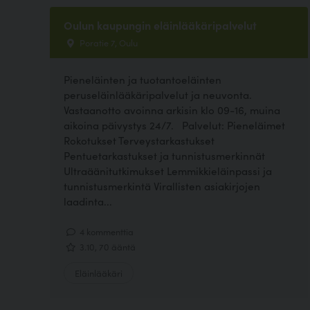
Oulun kaupungin eläinlääkäripalvelut
Poratie 7, Oulu
Pieneläinten ja tuotantoeläinten
peruseläinlääkäripalvelut ja neuvonta.
Vastaanotto avoinna arkisin klo 09-16, muina
aikoina päivystys 24/7. Palvelut: Pieneläimet
Rokotukset Terveystarkastukset
Pentuetarkastukset ja tunnistusmerkinnät
Ultraäänitutkimukset Lemmikkieläinpassi ja
tunnistusmerkintä Virallisten asiakirjojen
laadinta...
4 kommenttia
3.10, 70 ääntä
Eläinlääkäri