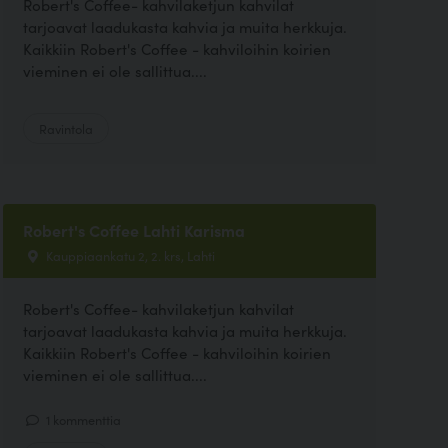
Robert's Coffee- kahvilaketjun kahvilat
tarjoavat laadukasta kahvia ja muita herkkuja.
Kaikkiin Robert's Coffee - kahviloihin koirien
vieminen ei ole sallittua....
Ravintola
Robert's Coffee Lahti Karisma
Kauppiaankatu 2, 2. krs, Lahti
Robert's Coffee- kahvilaketjun kahvilat
tarjoavat laadukasta kahvia ja muita herkkuja.
Kaikkiin Robert's Coffee - kahviloihin koirien
vieminen ei ole sallittua....
1 kommenttia