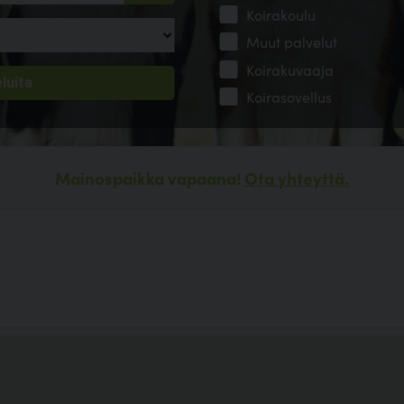
Koirakoulu
Muut palvelut
Koirakuvaaja
Koirasovellus
Mainospaikka vapaana!
Ota yhteyttä.