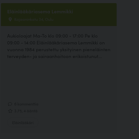
Eläinlääkäriasema Lemmikki
Kajaaninkatu 34, Oulu
Aukioloajat Ma-To klo 09:00 - 17:00 Pe klo
09:00 - 14:00 Eläinlääkäriasema Lemmikki on
vuonna 1984 perustettu yksityinen pieneläinten
terveyden- ja sairaanhoitoon erikoistunut...
6 kommenttia
3.75, 4 ääntä
Eläinlääkäri