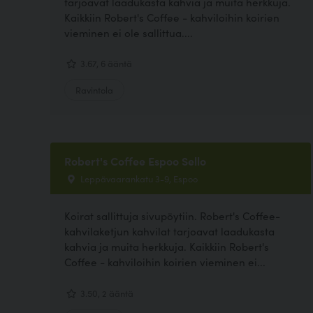
tarjoavat laadukasta kahvia ja muita herkkuja.
Kaikkiin Robert's Coffee - kahviloihin koirien
vieminen ei ole sallittua....
3.67, 6 ääntä
Ravintola
Robert's Coffee Espoo Sello
Leppävaarankatu 3-9, Espoo
Koirat sallittuja sivupöytiin. Robert's Coffee-
kahvilaketjun kahvilat tarjoavat laadukasta
kahvia ja muita herkkuja. Kaikkiin Robert's
Coffee - kahviloihin koirien vieminen ei...
3.50, 2 ääntä