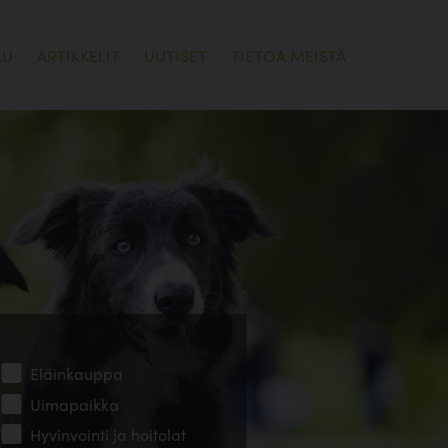
LU
ARTIKKELIT
UUTISET
TIETOA MEISTÄ
Eläinkauppa
Uimapaikka
Hyvinvointi ja hoitolat