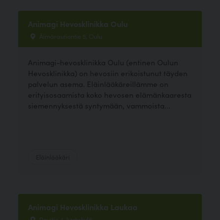
Animagi Hevosklinikka Oulu
Äimärautiontie 5, Oulu
Animagi-hevosklinikka Oulu (entinen Oulun
Hevosklinikka) on hevosiin erikoistunut täyden
palvelun asema. Eläinlääkäreillämme on
erityisosaamista koko hevosen elämänkaaresta
siemennyksestä syntymään, vammoista...
Eläinlääkäri
Animagi Hevosklinikka Laukaa
Ravitie 4, Jyväskylä