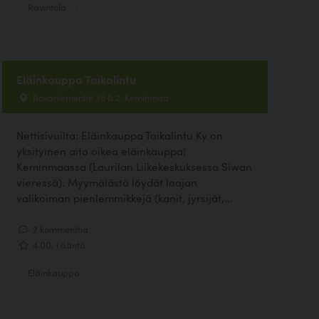
Ravintola
Eläinkauppa Taikalintu
Rovaniementie 36 B 2, Keminmaa
Nettisivuilta: Eläinkauppa Taikalintu Ky on
yksityinen aito oikea eläinkauppa!
Keminmaassa (Laurilan Liikekeskuksessa Siwan
vieressä). Myymälästä löydät laajan
valikoiman pienlemmikkejä (kanit, jyrsijät,...
2 kommenttia
4.00, 1 ääntä
Eläinkauppa