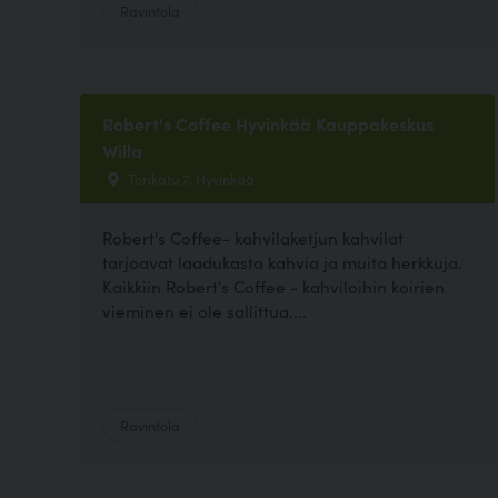
Ravintola
Robert's Coffee Hyvinkää Kauppakeskus
Willa
Torikatu 7, Hyvinkää
Robert's Coffee- kahvilaketjun kahvilat
tarjoavat laadukasta kahvia ja muita herkkuja.
Kaikkiin Robert's Coffee - kahviloihin koirien
vieminen ei ole sallittua....
Ravintola