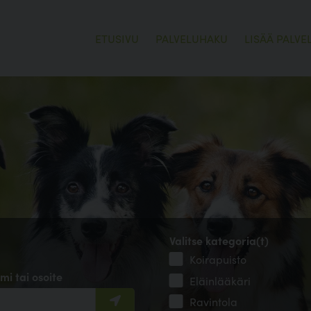
ETUSIVU
PALVELUHAKU
LISÄÄ PALVE
Valitse kategoria(t)
Koirapuisto
mi tai osoite
Eläinlääkäri
Ravintola