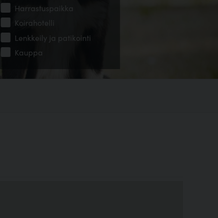
Harrastuspaikka
Koirahotelli
Lenkkeily ja patikointi
Kauppa