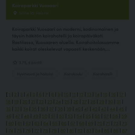
Koiraparkki Vuosaari
Siilitie 35, Helsinki
Koiraparkki Vuosaari on moderni, kodinomainen ja
täysin häkitön koirahotelli ja koirapäiväkoti
Rastilassa, Vuosaaren aluella. Koirahoitolassamme
kaikki koirat oleskelevat vapaasti keskenään,...
3.75, 4 ääntä
Hyvinvointi ja hoitolat
Koirakoulu
Koirahotelli
[
1
|
2
|
3
|
4
|
5
|
6
|
7
|
8
|
9
|
10
|
11
|
12
|
13
|
14
|
15
|
16
|
17
|
18
|
19
|
20
|
21
|
22
|
23
|
24
|
25
|
26
|
27
|
28
|
29
|
30
|
31
|
32
|
33
|
34
|
35
|
36
|
37
|
38
|
39
|
40
|
41
|
42
|
43
|
44
|
45
|
46
|
47
|
48
|
49
|
50
|
51
|
52
|
53
|
54
|
55
|
56
|
57
|
58
|
59
|
60
|
61
|
62
|
63
|
64
|
65
|
66
|
67
|
68
|
69
|
70
|
71
|
72
|
73
|
74
|
75
|
76
|
77
|
78
|
79
|
80
|
81
|
82
|
83
|
84
|
85
|
86
|
87