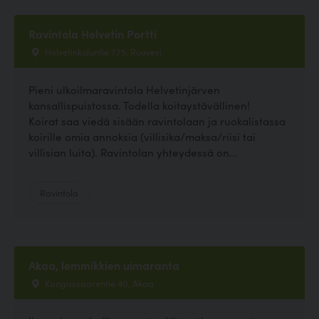
Ravintola Helvetin Portti
Helvetinkoluntie 775, Ruovesi
Pieni ulkoilmaravintola Helvetinjärven
kansallispuistossa. Todella koitaystävällinen!
Koirat saa viedä sisään ravintolaan ja ruokalistassa
koirille omia annoksia (villisika/maksa/riisi tai
villisian luita). Ravintolan yhteydessä on...
Ravintola
Akaa, lemmikkien uimaranta
Kangassaarentie 40, Akaa