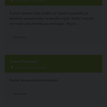
Koirat saavat tulla sisälle ns. baarin puolelle ja
kesäisin avautuvalle terassille myös. Usein tarjolla
on myös joku herkku ja vesikuppi. Hyvin...
Ravintola
Goose Pastabar
Eerikinkatu 44, Helsinki
Koirat tervetulleita sisällekin!
Ravintola