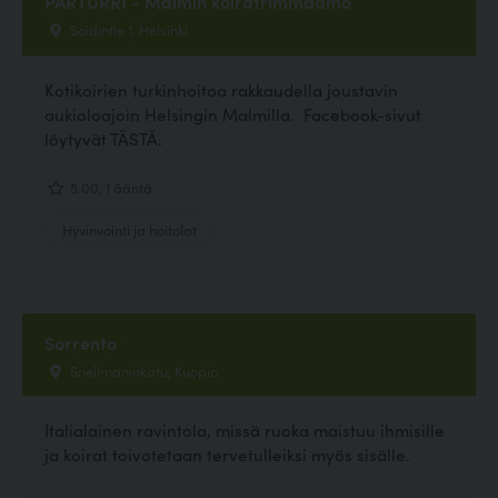
PARTURRI - Malmin koiratrimmaamo
Soidintie 1, Helsinki
Kotikoirien turkinhoitoa rakkaudella joustavin
aukioloajoin Helsingin Malmilla. Facebook-sivut
löytyvät TÄSTÄ.
5.00, 1 ääntä
Hyvinvointi ja hoitolat
Sorrento
Snellmaninkatu, Kuopio
Italialainen ravintola, missä ruoka maistuu ihmisille
ja koirat toivotetaan tervetulleiksi myös sisälle.