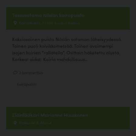
Tassusatama Nilsiän koirapuisto
Kallionkierto, 73300 Kuopio, Kuopio
Kaksiosainen puisto Nilsiän sataman läheisyydessä.
Toinen puoli koivikkometsää. Toinen avoimempi
isojen koirien "rallatella". Osittain haketettu alusta.
Korkeat aidat. Koiria mahdollisuus...
2 kommenttia
Koirapuisto
Eläinlääkäri Marianne Huuskonen
Keskustie 8, Alavus