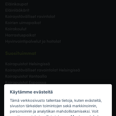
Eläinkaupat
Eläinlääkärit
Koiraystävälliset ravintolat
Koirien uimapaikat
Koirakoulut
Harrastuspaikat
Hyvinvointipalvelut ja hoitolat
Suosituimmat
Koirapuistot Helsingissä
Koiraystävälliset ravaintolat Helsingissä
Koirapuistot Vantaalla
Koirapuistot Espoossa
Koirapuistot Turussa
Käytämme evästeitä
Eläinlääkäri Helsingissä
Koirapuistot Tampereella
Tämä verkkosivusto tallentaa tietoja, kuten evästeitä,
sivuston tärkeiden toimintojen sekä markkinoinnin,
personoinnin ja analytiikan mahdollistamiseksi. Voit
Linkit