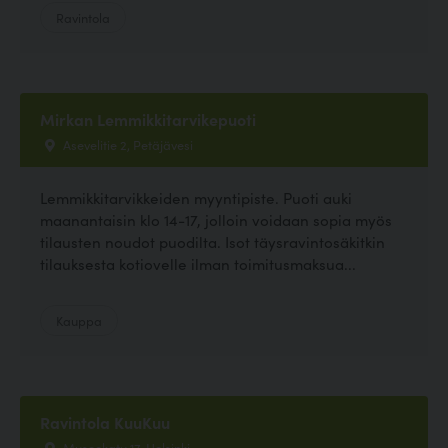
Ravintola
Mirkan Lemmikkitarvikepuoti
Asevelitie 2, Petäjävesi
Lemmikkitarvikkeiden myyntipiste. Puoti auki
maanantaisin klo 14-17, jolloin voidaan sopia myös
tilausten noudot puodilta. Isot täysravintosäkitkin
tilauksesta kotiovelle ilman toimitusmaksua...
Kauppa
Ravintola KuuKuu
Museokatu 17, Helsinki