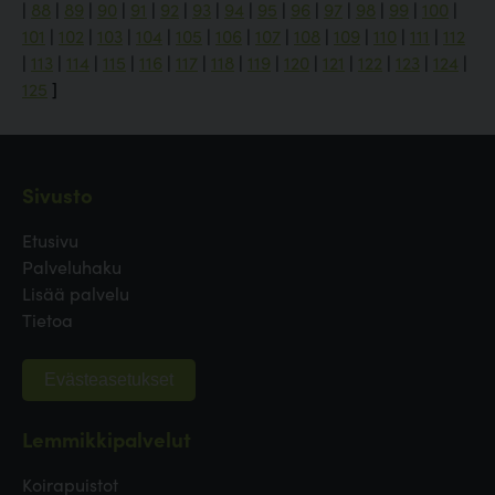
|
88
|
89
|
90
|
91
|
92
|
93
|
94
|
95
|
96
|
97
|
98
|
99
|
100
|
101
|
102
|
103
|
104
|
105
|
106
|
107
|
108
|
109
|
110
|
111
|
112
|
113
|
114
|
115
|
116
|
117
|
118
|
119
|
120
|
121
|
122
|
123
|
124
|
125
]
Sivusto
Etusivu
Palveluhaku
Lisää palvelu
Tietoa
Evästeasetukset
Lemmikkipalvelut
Koirapuistot