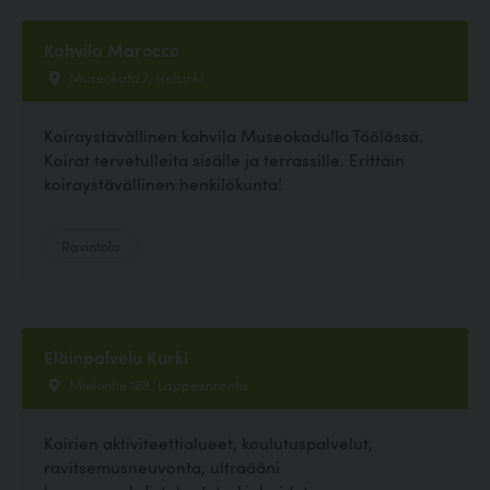
Kahvila Marocco
Museokatu 7, Helsinki
Koiraystävällinen kahvila Museokadulla Töölössä.
Koirat tervetulleita sisälle ja terrassille. Erittäin
koiraystävällinen henkilökunta!
Ravintola
Eläinpalvelu Kurki
Mielontie 168, Lappeenranta
Koirien aktiviteettialueet, koulutuspalvelut,
ravitsemusneuvonta, ultraääni