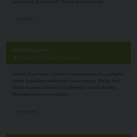
jallupullat ja pizzetat). Koirat tervetulleita!
Ravintola
Hotelli Kaustinen
Pajalantie 24 Kaustinen, Kaustinen
Hotelli Kaustinen sijaitsee luonnonkauniilla paikalla
aivan Kaustisen keskustan tuntumassa. Meille voit
ottaa mukaan koirasi lomailemaan veloituksetta.
Huoneessa on oma pyyhe...
Koirahotelli