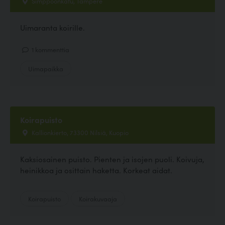
Simppoonkatu, Tampere
Uimaranta koirille.
1 kommenttia
Uimapaikka
Koirapuisto
Kallionkierto, 73300 Nilsiä, Kuopio
Kaksiosainen puisto. Pienten ja isojen puoli. Koivuja,
heinikkoa ja osittain haketta. Korkeat aidat.
Koirapuisto
Koirakuvaaja