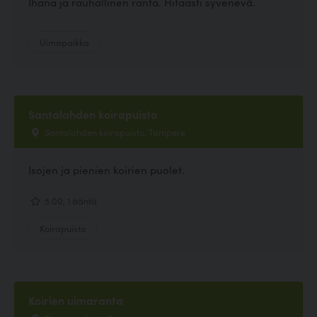
Ihana ja rauhallinen ranta. Hitaasti syvenevä.
Uimapaikka
Santalahden koirapuisto
Santalahden koirapuisto, Tampere
Isojen ja pienien koirien puolet.
5.00, 1 ääntä
Koirapuisto
Koirien uimaranta