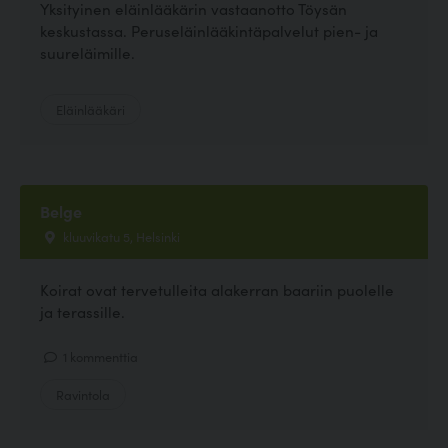
Yksityinen eläinlääkärin vastaanotto Töysän
keskustassa. Peruseläinlääkintäpalvelut pien- ja
suureläimille.
Eläinlääkäri
Belge
kluuvikatu 5, Helsinki
Koirat ovat tervetulleita alakerran baariin puolelle
ja terassille.
1 kommenttia
Ravintola