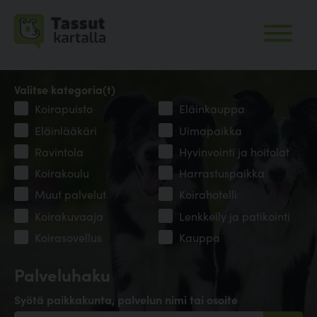
Valitse kategoria(t)
Koirapuisto
Eläinkauppa
Eläinlääkäri
Uimapaikka
Ravintola
Hyvinvointi ja hoitolat
Koirakoulu
Harrastuspaikka
Muut palvelut
Koirahotelli
Koirakuvaaja
Lenkkeily ja patikointi
Koirasovellus
Kauppa
Palveluhaku
Syötä paikkakunta, palvelun nimi tai osoite