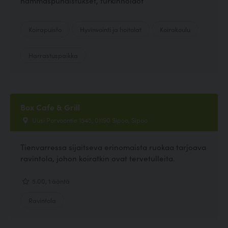
hammaspuhdistukset, turkinhoidot
Koirapuisto
Hyvinvointi ja hoitolat
Koirakoulu
Harrastuspaikka
Box Cafe & Grill
Uusi Porvoontie 1545, 01190 Sipoo, Sipoo
Tienvarressa sijaitseva erinomaista ruokaa tarjoava
ravintola, johon koiratkin ovat tervetulleita.
5.00, 1 ääntä
Ravintola