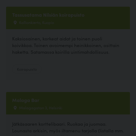
Tassusatama Nilsiän koirapuisto
Kallionkierto, Kuopio
Kaksiosainen, korkeat aidat ja toinen puoli
koivikkoa. Toinen avoimempi heinikkoinen, osittain
haketta. Satamassa koirilla uintimahdollisuus.
Koirapuisto
Malaga Bar
Malagagatan 3, Helsinki
Jätkäsaaren korttelibaari. Ruokaa ja juomaa.
Lounasta arkisin, myös iltamenu tarjolla (listalla mm.