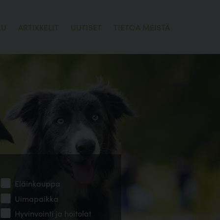
LU
ARTIKKELIT
UUTISET
TIETOA MEISTÄ
Eläinkauppa
Uimapaikka
Hyvinvointi ja hoitolat