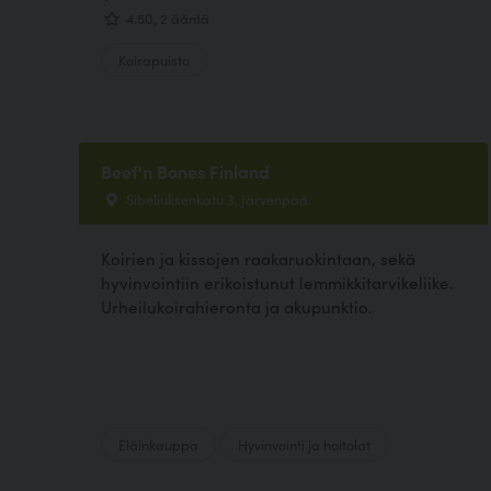
4.50, 2 ääntä
Koirapuisto
Beef'n Bones Finland
Sibeliuksenkatu 3, Järvenpää
Koirien ja kissojen raakaruokintaan, sekä
hyvinvointiin erikoistunut lemmikkitarvikeliike.
Urheilukoirahieronta ja akupunktio.
Eläinkauppa
Hyvinvointi ja hoitolat