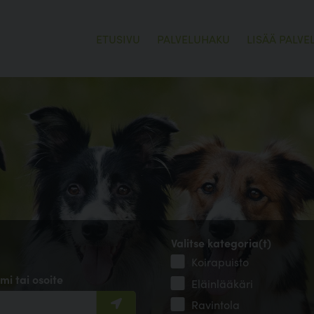
ETUSIVU
PALVELUHAKU
LISÄÄ PALVE
Valitse kategoria(t)
Koirapuisto
mi tai osoite
Eläinlääkäri
Ravintola