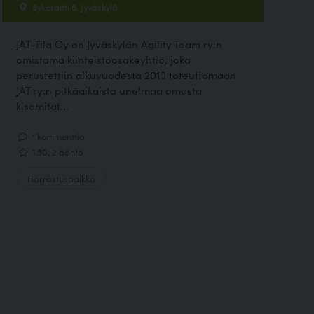
Sykeraitti 6, Jyväskylä
JAT-Tila Oy on Jyväskylän Agility Team ry:n
omistama kiinteistöosakeyhtiö, joka
perustettiin alkuvuodesta 2010 toteuttamaan
JAT ry:n pitkäaikaista unelmaa omasta
kisamitat...
1 kommenttia
1.50, 2 ääntä
Harrastuspaikka