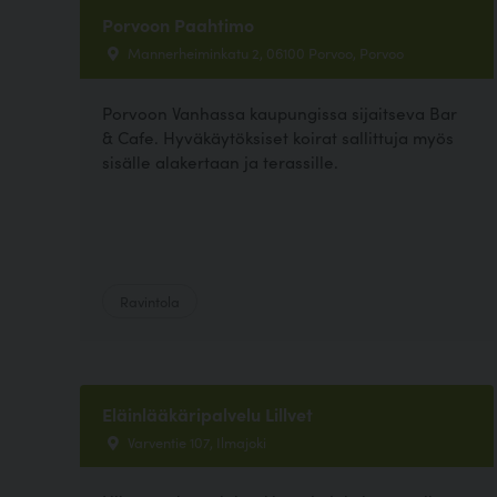
Porvoon Paahtimo
Mannerheiminkatu 2, 06100 Porvoo, Porvoo
Porvoon Vanhassa kaupungissa sijaitseva Bar
& Cafe. Hyväkäytöksiset koirat sallittuja myös
sisälle alakertaan ja terassille.
Ravintola
Eläinlääkäripalvelu Lillvet
Varventie 107, Ilmajoki