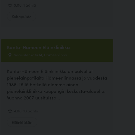
5.00, 1 ääntä
Koirapuisto
Kanta-Hämeen Eläinklinikka
Saaristenkatu 14, Hämeenlinna
Kanta-Hämeen Eläinklinikka on palvellut
pieneläinpotilaita Hämeenlinnassa jo vuodesta
1986. Tällä hetkellä olemme ainoa
pieneläinklinikka kaupungin keskusta-alueella.
Vuonna 2007 uusituissa...
4.08, 13 ääntä
Eläinlääkäri