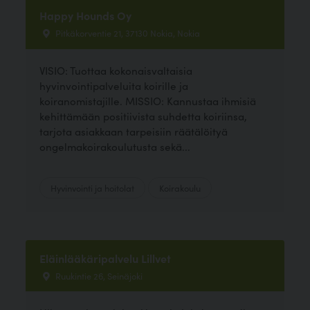
Happy Hounds Oy
Pitkäkorventie 21, 37130 Nokia, Nokia
VISIO: Tuottaa kokonaisvaltaisia
hyvinvointipalveluita koirille ja
koiranomistajille. MISSIO: Kannustaa ihmisiä
kehittämään positiivista suhdetta koiriinsa,
tarjota asiakkaan tarpeisiin räätälöityä
ongelmakoirakoulutusta sekä...
Hyvinvointi ja hoitolat
Koirakoulu
Eläinlääkäripalvelu Lillvet
Ruukintie 26, Seinäjoki