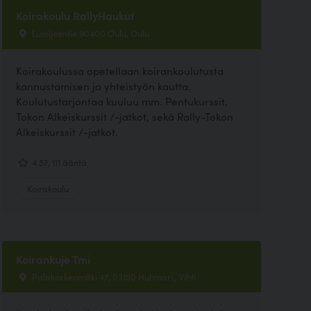
Koirakoulu RallyHaukut
Lumijoentie 90400 Oulu, Oulu
Koirakoulussa opetellaan koirankoulutusta
kannustamisen ja yhteistyön kautta.
Koulutustarjontaa kuuluu mm. Pentukurssit,
Tokon Alkeiskurssit /-jatkot, sekä Rally-Tokon
Alkeiskurssit /-jatkot.
4.57, 111 ääntä
Koirakoulu
Koirankuje Tmi
Palakoskenmäki 47, 03150 Huhmari , Vihti