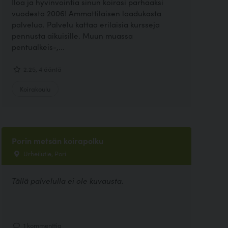
Iloa ja hyvinvointia sinun koirasi parhaaksi
vuodesta 2006! Ammattilaisen laadukasta
palvelua. Palvelu kattaa erilaisia kursseja
pennusta aikuisille. Muun muassa
pentualkeis-,...
2.25, 4 ääntä
Koirakoulu
Porin metsän koirapolku
Urheilutie, Pori
Tällä palvelulla ei ole kuvausta.
1 kommenttia