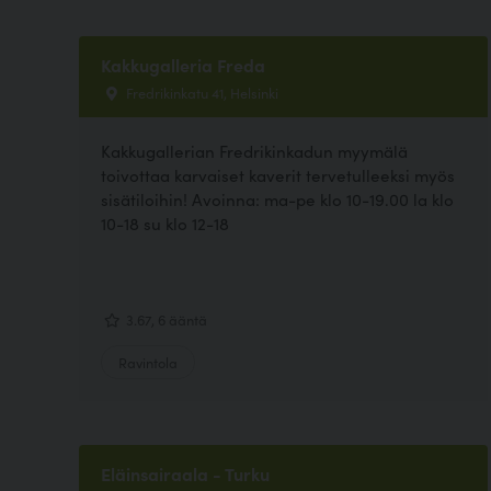
Kakkugalleria Freda
Fredrikinkatu 41, Helsinki
Kakkugallerian Fredrikinkadun myymälä
toivottaa karvaiset kaverit tervetulleeksi myös
sisätiloihin! Avoinna: ma-pe klo 10-19.00 la klo
10-18 su klo 12-18
3.67, 6 ääntä
Ravintola
Eläinsairaala - Turku