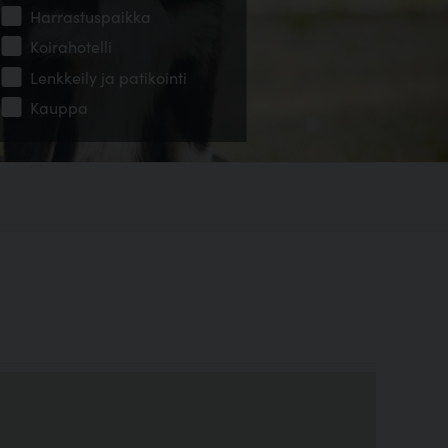
Harrastuspaikka
Koirahotelli
Lenkkeily ja patikointi
Kauppa