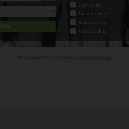
Koirakoulu
Muut palvelut
Koirakuvaaja
Koirasovellus
Mainospaikka vapaana!
Ota yhteyttä.