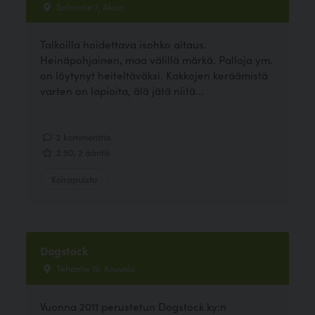
Sahantie 7, Akaa
Talkoilla hoidettava isohko aitaus.
Heinäpohjainen, maa välillä märkä. Palloja ym.
on löytynyt heiteltäväksi. Kakkojen keräämistä
varten on lapioita, älä jätä niitä...
2 kommenttia
2.50, 2 ääntä
Koirapuisto
Dogstock
Tehontie 19, Kouvola
Vuonna 2011 perustetun Dogstock ky:n