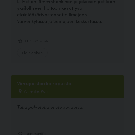
Lillvet on lämminhenkinen ja jokaisen potilaan
yksilölliseen hoitoon keskittyvä
eläinlääkärivastaanotto Ilmajoen
Varvenkylässä ja Seinäjoen keskustassa.
3.04, 82 ääntä
Eläinlääkäri
Vierupuiston koirapuisto
Alinentie, Pori
Tällä palvelulla ei ole kuvausta.
1 kommenttia