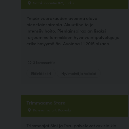
Satakunnantie 162, Turku
Ympärivuorokauden avoinna oleva
pieneläinsairaala. Akuuttihoito ja
intensiivihoito. Pienläinsairaalan lisäksi
tarjoamme lemmikkien hyvinvointipalveluja ja
erikoismyymälän. Avoinna 1.1.2015 alkaen.
3 kommenttia
Eläinlääkäri
Hyvinvointi ja hoitolat
Trimmaamo Stara
Kalevankatu 4, Kouvola
Trimmaajat Sini ja Taru palvelevat arkisin klo