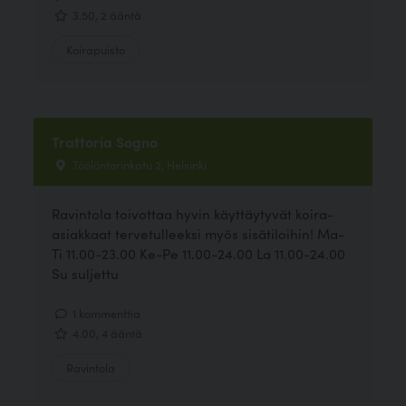
3.50, 2 ääntä
Koirapuisto
Trattoria Sogno
Töölöntorinkatu 2, Helsinki
Ravintola toivottaa hyvin käyttäytyvät koira-
asiakkaat tervetulleeksi myös sisätiloihin! Ma-
Ti 11.00-23.00 Ke-Pe 11.00-24.00 La 11.00-24.00
Su suljettu
1 kommenttia
4.00, 4 ääntä
Ravintola