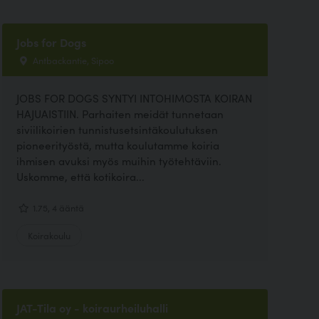
Jobs for Dogs
Antbackantie, Sipoo
JOBS FOR DOGS SYNTYI INTOHIMOSTA KOIRAN
HAJUAISTIIN. Parhaiten meidät tunnetaan
siviilikoirien tunnistusetsintäkoulutuksen
pioneerityöstä, mutta koulutamme koiria
ihmisen avuksi myös muihin työtehtäviin.
Uskomme, että kotikoira...
1.75, 4 ääntä
Koirakoulu
JAT-Tila oy - koiraurheiluhalli