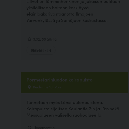
Lillvet on lämminhenkinen ja jokaisen potilaan
yksilölliseen hoitoon keskittyvä
eläinlääkärivastaanotto Ilmajoen
Varvenkylässä ja Seinäjoen keskustassa.
3.32, 56 ääntä
Eläinlääkäri
Pormestarinluodon koirapuisto
Keulantie 10, Pori
Tunnetaan myös Länsituulenpuistona.
Koirapuisto sijaitsee Keulantie 7:n ja 10:n sekä
Messualueen välisellä ruohoalueella.
1 kommenttia