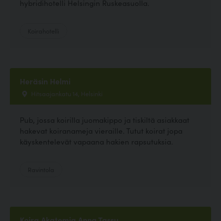
hybridihotelli Helsingin Ruskeasuolla.
Koirahotelli
Heräsin Helmi
Hitsaajankatu 14, Helsinki
Pub, jossa koirilla juomakippo ja tiskiltä asiakkaat
hakevat koiranameja vieraille. Tutut koirat jopa
käyskentelevät vapaana hakien rapsutuksia.
Ravintola
Koira Akatemia Anna Tassu