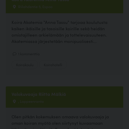
Riilahdentie 5, Espoo
Koira Akatemia "Anna Tassu" tarjoaa koulutusta
kaiken ikäisille ja tasoisille koirille sekä heidän
omistajilleen arkielämään ja tottelevaisuuteen.
Akatemiassa järjestetään monipuolisesti...
1 kommenttia
Koirakoulu
Koirahotelli
Valokuvaaja Riitta Mälkiä
, Lappeenranta
Olen pitkän kokemuksen omaava valokuvaaja ja
oman koiran myötä olen siirtynyt kuvaamaan