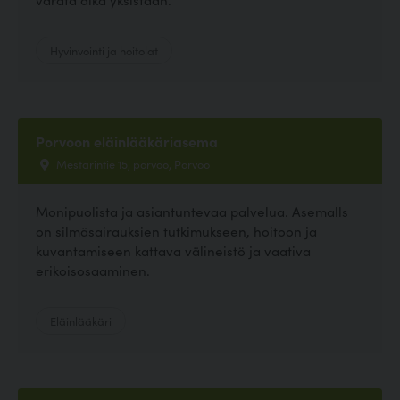
Hyvinvointi ja hoitolat
Porvoon eläinlääkäriasema
Mestarintie 15, porvoo, Porvoo
Monipuolista ja asiantuntevaa palvelua. Asemalls
on silmäsairauksien tutkimukseen, hoitoon ja
kuvantamiseen kattava välineistö ja vaativa
erikoisosaaminen.
Eläinlääkäri