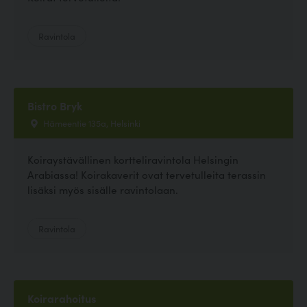
Ravintola
Bistro Bryk
Hämeentie 135a, Helsinki
Koiraystävällinen kortteliravintola Helsingin
Arabiassa! Koirakaverit ovat tervetulleita terassin
lisäksi myös sisälle ravintolaan.
Ravintola
Koirarahoitus