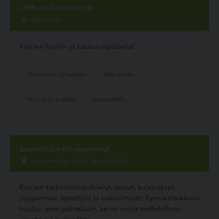
Liikkuva koirahoitaja
15100, Lahti
Koirien hoito- ja koulutuspalvelut
Hyvinvointi ja hoitolat
Koirakoulu
Harrastuspaikka
Koirahotelli
Suventaian koirapalvelut
Katiskontie 14, 95590 Tornio, Tornio
Koirien turkinhoitopalvelut, pesut, kuivaukset,
nyppimiset, konetyöt ja saksisimiset. Kynsienleikkaus
kuuluu aina palveluun, se on myös mahdollista
varata aika yksistään.