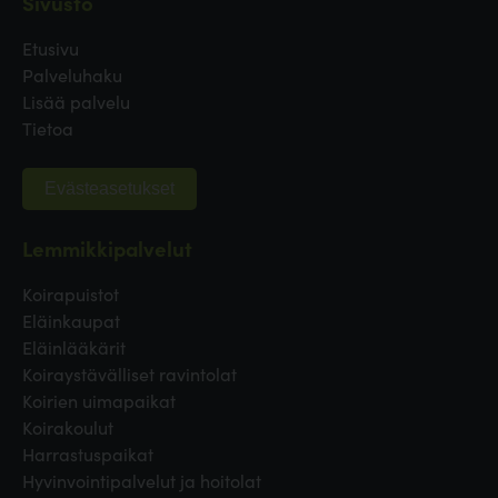
Sivusto
Etusivu
Palveluhaku
Lisää palvelu
Tietoa
Evästeasetukset
Lemmikkipalvelut
Koirapuistot
Eläinkaupat
Eläinlääkärit
Koiraystävälliset ravintolat
Koirien uimapaikat
Koirakoulut
Harrastuspaikat
Hyvinvointipalvelut ja hoitolat