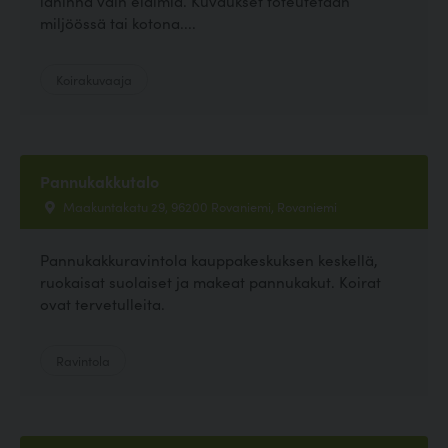
lähinnä vain eläimiä. Kuvaukset toteutetaan
miljöössä tai kotona....
Koirakuvaaja
Pannukakkutalo
Maakuntakatu 29, 96200 Rovaniemi, Rovaniemi
Pannukakkuravintola kauppakeskuksen keskellä,
ruokaisat suolaiset ja makeat pannukakut. Koirat
ovat tervetulleita.
Ravintola