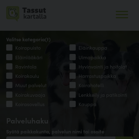
Valitse kategoria(t)
Koirapuisto
Eläinkauppa
Eläinlääkäri
Uimapaikka
Ravintola
Hyvinvointi ja hoitolat
Koirakoulu
Harrastuspaikka
Muut palvelut
Koirahotelli
Koirakuvaaja
Lenkkeily ja patikointi
Koirasovellus
Kauppa
Palveluhaku
Syötä paikkakunta, palvelun nimi tai osoite