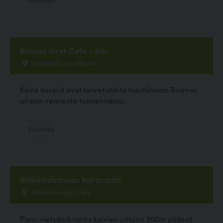
Buenos aires Cafe / Bar
Eerikinkatu 24, Helsinki
Koira kaverit ovat tervetulleita nauttimaan Buenos
airesin rennosta tunnelmasta.
Ravintola
Nälköönlammen koiraranta
Nälköönlampi, Lohja
Pieni metsäisä ranta koirien uittoon 200m päässä