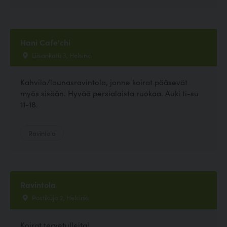
Hani Cafe'chi
Liisankatu 3, Helsinki
Kahvila/lounasravintola, jonne koirat pääsevät
myös sisään. Hyvää persialaista ruokaa. Auki ti-su
11-18.
Ravintola
Ravintola
Postikuja 2, Helsinki
Koirat tervetulleita!