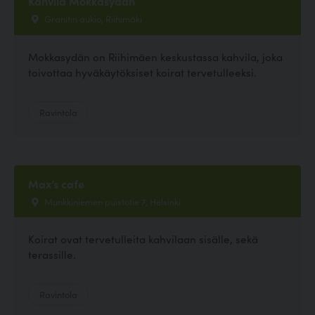
Kahvila Mokkasydän
Granitin aukio, Riihimäki
Mokkasydän on Riihimäen keskustassa kahvila, joka
toivottaa hyväkäytöksiset koirat tervetulleeksi.
Ravintola
Max’s cafe
Munkkiniemen puistotie 7, Helsinki
Koirat ovat tervetulleita kahvilaan sisälle, sekä
terassille.
Ravintola