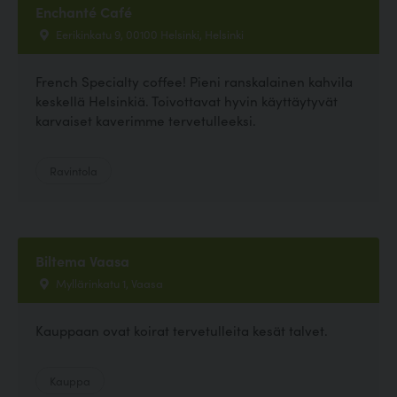
Enchanté Café
Eerikinkatu 9, 00100 Helsinki, Helsinki
French Specialty coffee! Pieni ranskalainen kahvila
keskellä Helsinkiä. Toivottavat hyvin käyttäytyvät
karvaiset kaverimme tervetulleeksi.
Ravintola
Biltema Vaasa
Myllärinkatu 1, Vaasa
Kauppaan ovat koirat tervetulleita kesät talvet.
Kauppa