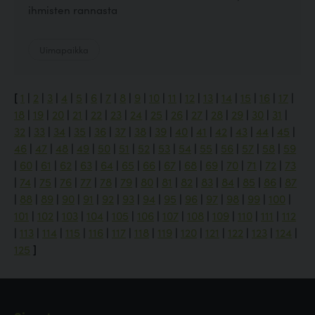
ihmisten rannasta
Uimapaikka
[
1
|
2
|
3
|
4
|
5
|
6
|
7
|
8
|
9
|
10
|
11
|
12
|
13
|
14
|
15
|
16
|
17
|
18
|
19
|
20
|
21
|
22
|
23
|
24
|
25
|
26
|
27
|
28
|
29
|
30
|
31
|
32
|
33
|
34
|
35
|
36
|
37
|
38
|
39
|
40
|
41
|
42
|
43
|
44
|
45
|
46
|
47
|
48
|
49
|
50
|
51
|
52
|
53
|
54
|
55
|
56
|
57
|
58
|
59
|
60
|
61
|
62
|
63
|
64
|
65
|
66
|
67
|
68
|
69
|
70
|
71
|
72
|
73
|
74
|
75
|
76
|
77
|
78
|
79
|
80
|
81
|
82
|
83
|
84
|
85
|
86
|
87
|
88
|
89
|
90
|
91
|
92
|
93
|
94
|
95
|
96
|
97
|
98
|
99
|
100
|
101
|
102
|
103
|
104
|
105
|
106
|
107
|
108
|
109
|
110
|
111
|
112
|
113
|
114
|
115
|
116
|
117
|
118
|
119
|
120
|
121
|
122
|
123
|
124
|
125
]