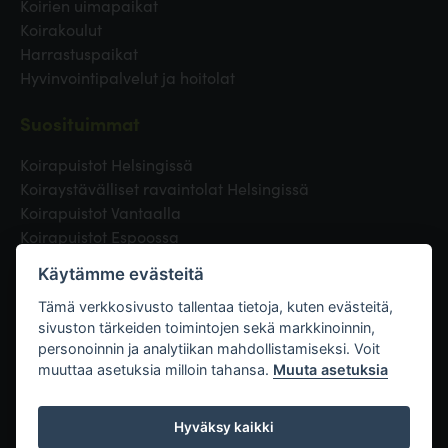
Koirien uimapaikat
Koirakoulut
Harrastuspaikat
Hyvinvointipalvelut ja hoitolat
Suosituimmat
Koirapuistot Helsingissä
Koiraystävälliset ravaintolat Helsingissä
Koirapuistot Vantaalla
Koirapuistot Espoossa
Koirapuistot Turussa
Käytämme evästeitä
Eläinlääkäri Helsingissä
Koirapuistot Tampereella
Tämä verkkosivusto tallentaa tietoja, kuten evästeitä,
sivuston tärkeiden toimintojen sekä markkinoinnin,
personoinnin ja analytiikan mahdollistamiseksi. Voit
Linkit
muuttaa asetuksia milloin tahansa.
Muuta asetuksia
Hyväksy kaikki