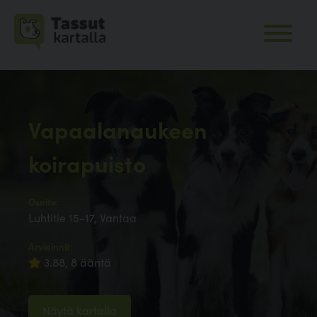
Vapaalanaukeen
koirapuisto
Osoite:
Luhtitie 15-17, Vantaa
Arvioinnit:
3.88, 8 ääntä
Näytä kartalla