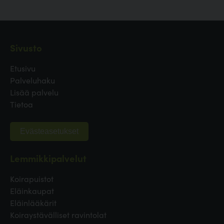
Sivusto
Etusivu
Palveluhaku
Lisää palvelu
Tietoa
Evästeasetukset
Lemmikkipalvelut
Koirapuistot
Eläinkaupat
Eläinlääkärit
Koiraystävälliset ravintolat