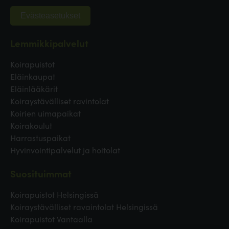
Evästeasetukset
Lemmikkipalvelut
Koirapuistot
Eläinkaupat
Eläinlääkärit
Koiraystävälliset ravintolat
Koirien uimapaikat
Koirakoulut
Harrastuspaikat
Hyvinvointipalvelut ja hoitolat
Suosituimmat
Koirapuistot Helsingissä
Koiraystävälliset ravaintolat Helsingissä
Koirapuistot Vantaalla