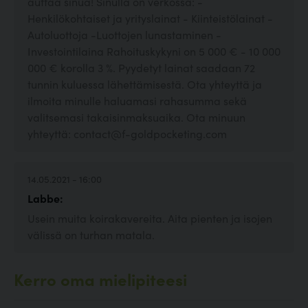
auttaa sinua! Sinulla on verkossa: -
Henkilökohtaiset ja yrityslainat - Kiinteistölainat -
Autoluottoja -Luottojen lunastaminen -
Investointilaina Rahoituskykyni on 5 000 € - 10 000
000 € korolla 3 %. Pyydetyt lainat saadaan 72
tunnin kuluessa lähettämisestä. Ota yhteyttä ja
ilmoita minulle haluamasi rahasumma sekä
valitsemasi takaisinmaksuaika. Ota minuun
yhteyttä: contact@f-goldpocketing.com
14.05.2021 - 16:00
Labbe:
Usein muita koirakavereita. Aita pienten ja isojen
välissä on turhan matala.
Kerro oma mielipiteesi